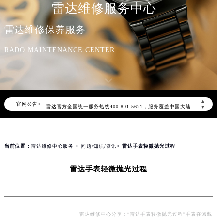
雷达维修服务中心
雷达维修保养服务
RADO MAINTENANCE CENTER
2026年8月雷达中国区售后服务网络优化升级公告
2026年8月雷达全国官方售后客户服务热线：400-801-5621
▲
官网公告>
雷达官方全国统一服务热线400-801-5621，服务覆盖中国大陆、香港、澳门、台湾全部区域（非大陆需加拨“+86”）
▼
2026年8月雷达售后服务中心最新网点地址：
北京市朝阳区建国门外大街甲6号华熙国际中心写字楼D座11层1102室（北京总部）（需提前预约）
北京市东城区东长安街1号东方广场写字楼W3座6层602室（需提前预约）
当前位置：
雷达维修中心服务
>
问题/知识/资讯
> 雷达手表轻微抛光过程
天津市和平区赤峰道136号天津国际金融中心写字楼26层2603室（需提前预约）
雷达手表轻微抛光过程
上海市徐汇区虹桥路3号港汇中心写字楼2座37层3705室（需提前预约）
上海市黄浦区南京东路299号宏伊国际广场写字楼8层806室（需提前预约）
南京市秦淮区中山南路1号（新街口）南京中心写字楼22层C1-1室（需提前预约）
常州市新北区龙锦路1590号现代传媒中心写字楼5号楼10层1008室（需提前预约）
雷达维修中心分享：“雷达手表轻微抛光过程”手表在佩戴