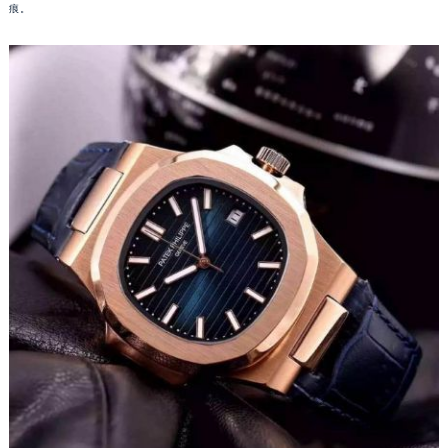
痕。
福州市鼓楼区五四路128-1号恒力城写字楼15层03室（需提前预约）
成都市锦江区人民东路6号SAC东原中心写字楼24层2406B室（需提前预约）
重庆市江北区观音桥步行街2号融恒时代广场写字楼9层902室（需提前预约）
长沙市芙蓉区定王台街道建湘路393号世茂环球金融中心写字楼（芙蓉广场）10层13室（需提前预约）
郑州市二七区铭功路10号华润大厦写字楼29层2905室（需提前预约）
太原市迎泽区解放路15号亨得利名表服务中心（品牌授权店）3层整层（需提前预约）
沈阳市沈河区中街路137号亨得利名表服务中心（品牌授权店）1层整层（需提前预约）
沈阳市沈河区中街路83号亨得利名表服务中心（品牌授权店）1层整层（需提前预约）
乌鲁木齐市天山区红山路26号时代广场（CCMALL）C座17层17-B（需提前预约）
温州市鹿城区锦绣路1067号置信广场10层1015室（需提前预约）
哈尔滨市道里区友谊西路600号富力中心T2座写字楼29层03室（需提前预约）
大连市中山区人民路15号国际金融大厦7层G室（需提前预约）
佛山市禅城区季华五路57号万科金融中心C座12层1205室（需提前预约）
东莞市东城街道鸿福东路1号民盈国贸中心T1写字楼9层907室（需提前预约）
无锡市梁溪区人民中路139号恒隆广场写字楼1座11层1104室（需提前预约）
南通市崇川区工农路57号圆融广场写字楼16层1603室（需提前预约）