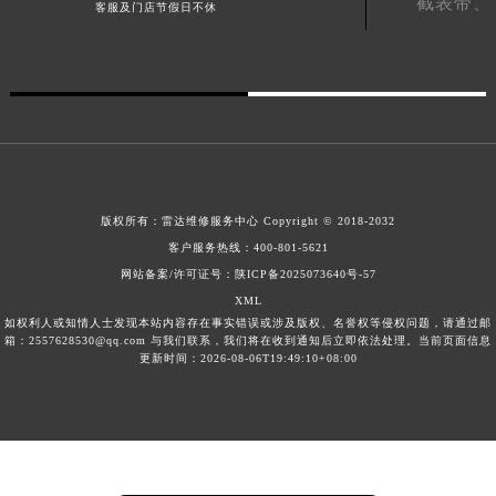
截表带、
客服及门店节假日不休
广西壮族自治区河池市金城江区金城江街道朝阳路雷达售后服务中心（需提前预约）
广西壮族自治区贺州市八步区城东街道灵峰南路雷达售后服务中心（需提前预约）
广西壮族自治区来宾市兴宾区桂中大道雷达售后服务中心（需提前预约）
广西壮族自治区柳州市城中区中山中路雷达售后服务中心（需提前预约）
广西壮族自治区钦州市钦南区金海湾东大街雷达售后服务中心（需提前预约）
广西壮族自治区梧州市万秀区龙湖镇高旺路雷达售后服务中心（需提前预约）
广西壮族自治区玉林市玉州区金玉路雷达售后服务中心（需提前预约）
版权所有：
雷达维修服务中心
Copyright © 2018-2032
海南省儋州市儋州市那大镇兰洋北路雷达售后服务中心（需提前预约）
客户服务热线：
400-801-5621
海南省东方市八所镇解放西路雷达售后服务中心（需提前预约）
网站备案/许可证号：陕ICP备2025073640号-57
海南省琼海市嘉积镇东风路雷达售后服务中心（需提前预约）
XML
如权利人或知情人士发现本站内容存在事实错误或涉及版权、名誉权等侵权问题，请通过邮
海南省三沙市西沙区西沙群岛永兴岛北京路雷达售后服务中心（需提前预约）
箱：2557628530@qq.com 与我们联系，我们将在收到通知后立即依法处理。当前页面信息
更新时间：2026-08-06T19:49:10+08:00
海南省三亚市吉阳区迎宾路雷达售后服务中心（需提前预约）
海南省万宁市万城镇解放路雷达售后服务中心（需提前预约）
海南省文昌市文城镇教育东路雷达售后服务中心（需提前预约）
海南省五指山市通什镇三月三大道雷达售后服务中心（需提前预约）
香港特别行政区尖沙咀区油尖旺区广东道雷达售后服务中心（需提前预约）