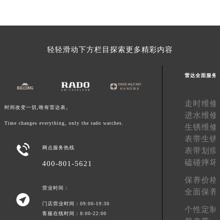
广东省梅州市梅江区金燕大道雷达售后服务中心（需提前预约）
广东省清远市清城区湖西路雷达售后服务中心（需提前预约）
广东省汕头市龙湖区长平路雷达售后服务中心（需提前预约）
轻轻滑动下方栏目探索更多精彩内容
广东省汕尾市城区香洲街道园林社区翠园街雷达售后服务中心（需提前预约）
广东省韶关市武江区芙蓉新区与老城中心交汇处雷达售后服务中心（需提前预约）
雷达全面服务
广东省深圳市罗湖区深南东路5001号华润大厦17层1701室雷达售后服务中心（需提前预约）
广东省阳江市江城区东风一路雷达售后服务中心（需提前预约）
走时维修
广东省云浮市云城区金山路雷达售后服务中心（需提前预约）
时间改变一切,唯有雷达表。
进水维修
广东省湛江市赤坎区观海北路雷达售后服务中心（需提前预约）
Time changes everything, only the rado watches.
生锈维修
广东省肇庆市端州区信安大道与砚都大道交汇处雷达售后服务中心（需提前预约）
表带生锈

广西壮族自治区百色市右江区中山二路雷达售后服务中心（需提前预约）
网点服务热线
表带划痕
广西壮族自治区北海市海城区北京路雷达售后服务中心（需提前预约）
磕碰摔坏
400-801-5621
广西壮族自治区崇左市江州区石景林街道友谊大道与丽川路交汇处雷达售后服务中心（需提前预约）
保养价格
广西壮族自治区防城港市港口区金花茶大道雷达售后服务中心（需提前预约）
营业时间：
全面保养

广西壮族自治区贵港市港北区港城街道布山大道与仙衣路交叉口雷达售后服务中心（需提前预约）
门店营业时间：09:00-19:30
个性定制
客服在线时间：8:00-22:00
广西壮族自治区桂林市秀峰区红岭路雷达售后服务中心（需提前预约）