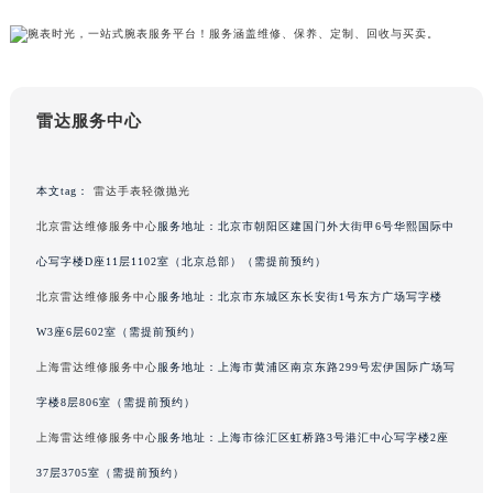
吉林省辽源市龙山区人民大街雷达售后服务中心（需提前预约）
吉林省梅河口市新华街道梅河大街雷达售后服务中心（需提前预约）
吉林省四平市铁东区紫气大路与南九经街交汇处雷达售后服务中心（需提前预约）
吉林省松原市宁江区五环大街雷达售后服务中心（需提前预约）
雷达服务中心
吉林省通化市东昌区环通乡江南大街雷达售后服务中心（需提前预约）
吉林省延边市延吉市解放路雷达售后服务中心（需提前预约）
本文tag：
雷达手表轻微抛光
辽宁省鞍山市铁东区站前街雷达售后服务中心（需提前预约）
北京雷达维修服务中心
服务地址：北京市朝阳区建国门外大街甲6号华熙国际中
辽宁省本溪市平山区胜利路雷达售后服务中心（需提前预约）
心写字楼D座11层1102室（北京总部）（需提前预约）
辽宁省朝阳市双塔区新华路雷达售后服务中心（需提前预约）
北京雷达维修服务中心
服务地址：北京市东城区东长安街1号东方广场写字楼
辽宁省丹东市振兴区七经街雷达售后服务中心（需提前预约）
辽宁省抚顺市新抚区东一路雷达售后服务中心（需提前预约）
W3座6层602室（需提前预约）
辽宁省阜新市海州区解放大街雷达售后服务中心（需提前预约）
上海雷达维修服务中心
服务地址：上海市黄浦区南京东路299号宏伊国际广场写
辽宁省葫芦岛市连山区中央路雷达售后服务中心（需提前预约）
字楼8层806室（需提前预约）
辽宁省锦州市古塔区中央大街雷达售后服务中心（需提前预约）
上海雷达维修服务中心
服务地址：上海市徐汇区虹桥路3号港汇中心写字楼2座
辽宁省辽阳市白塔区新运大街雷达售后服务中心（需提前预约）
37层3705室（需提前预约）
辽宁省盘锦市兴隆台区石油大街雷达售后服务中心（需提前预约）