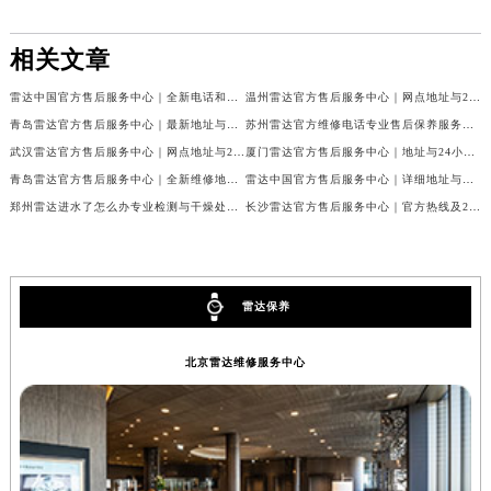
内蒙古自治区锡林郭勒盟市锡林浩特市光明街与额尔敦路交叉口雷达售后服务中心（需提前预约）
内蒙古自治区兴安盟市乌兰浩特市兴安大街雷达售后服务中心（需提前预约）
相关文章
山西省大同市平城区迎宾街雷达售后服务中心（需提前预约）
雷达中国官方售后服务中心｜全新电话和完整地址权威信息通知（2026年7月更新）
温州雷达官方售后服务中心｜网点地址与24小时服务电话权威信息公告（2026年7月最新）
山西省晋城市城区黄华街雷达售后服务中心（需提前预约）
青岛雷达官方售后服务中心｜最新地址与客服电话权威信息公告（2026年7月最新）
苏州雷达官方维修电话专业售后保养服务权威公示（2026年7月最新）
山西省晋中市榆次区顺城街雷达售后服务中心（需提前预约）
武汉雷达官方售后服务中心｜网点地址与24小时售后热线权威信息公告（2026年7月最新）
厦门雷达官方售后服务中心｜地址与24小时客服电话权威信息公告（2026年7月最新）
山西省临汾市尧都区解放路雷达售后服务中心（需提前预约）
青岛雷达官方售后服务中心｜全新维修地址和客服热线权威信息公告（2026年7月最新）
雷达中国官方售后服务中心｜详细地址与客服电话权威信息通告（2026年7月最新）
山西省吕梁市离石区永宁中路与建设街交叉口雷达售后服务中心（需提前预约）
郑州雷达进水了怎么办专业检测与干燥处理服务权威公示（2026年7月最新）
长沙雷达官方售后服务中心｜官方热线及24小时维修地址权威信息公告（2026年7月最新）
山西省朔州市朔城区怡西路与鄯阳西街交汇处雷达售后服务中心（需提前预约）
山西省忻州市忻府区和平东街与七一南路交叉口雷达售后服务中心（需提前预约）
山西省阳泉市郊区平阳东街与新城大道交叉口雷达售后服务中心（需提前预约）
雷达保养
山西省运城市盐湖区河东街雷达售后服务中心（需提前预约）
山西省长治市潞州区英雄中路雷达售后服务中心（需提前预约）
北京雷达维修服务中心
山西省太原市迎泽区迎泽街道解放路15号亨得利名表维修授权店3楼雷达售后服务中心（需提前预约）
天津市和平区赤峰道136号天津国际金融中心26层2603室雷达售后服务中心（需提前预约）
安徽省安庆市迎江区人民路雷达售后服务中心（需提前预约）
安徽省蚌埠市蚌山区淮河路雷达售后服务中心（需提前预约）