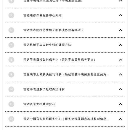
4
雷达手表有划痕该怎么办（手表划痕抛光）
江西省景德镇市珠山区珠山中路雷达售后服务中心（需提前预约）
江西省九江市浔阳区浔阳路雷达售后服务中心（需提前预约）
5
雷达维修保养服务中心介绍
江西省南昌市红谷滩新区红谷中大道998号绿地双子塔（中央广场）A1座办公楼14层1407室雷达售后服务中心（需提前预约）
江西省萍乡市安源区萍安北大道与康庄路交叉口雷达售后服务中心（需提前预约）
6
雷达手表的机芯生锈了的解决办法有哪些？
江西省上饶市信州区滨江西路雷达售后服务中心（需提前预约）
7
雷达机械手表表针生锈的处理方法
江西省新余市渝水区北湖西路雷达售后服务中心（需提前预约）
江西省宜春市袁州区中山中路雷达售后服务中心（需提前预约）
8
雷达手表日常如何保养？（雷达手表日常保养要点）
江西省鹰潭市月湖区胜利东路雷达售后服务中心（需提前预约）
山东省德州市德城区东风中路雷达售后服务中心（需提前预约）
9
雷达表带太紧解决技巧详解（轻松调整手表佩戴舒适度的方法）
山东省东营市东营区济南路雷达售后服务中心（需提前预约）
山东省济南市历下区经十路11111号华润中心写字楼（万象城）15层1508室雷达售后服务中心（需提前预约）
10
雷达手表进灰了处理办法详解
山东省济宁市任城区太白楼路雷达售后服务中心（需提前预约）
山东省莱芜市文化南路8号银座商城名表维修一楼名表维修雷达售后服务中心（需提前预约）
11
雷达表带太松处理技巧
山东省临沂市兰山区解放路雷达售后服务中心（需提前预约）
12
雷达中国官方售后服务中心｜服务热线及网点地址权威信息通知（2026年6月最新）
山东省日照市东港区烟台路雷达售后服务中心（需提前预约）
山东省泰安市泰山区财源街道泰山大街雷达售后服务中心（需提前预约）