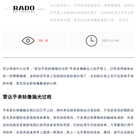
在人的手臂上，日常使用难免会有一些摩擦碰撞，这样的
徐州市鼓楼区淮海东路29号苏宁广场IFC国际金融中心写字楼35层3508室（需提前预约）
话手表上划痕就比较容易出现了，当划痕出来之后不仅影
扬州市邗江区国展路29号星耀天地写字楼1号楼18层1803室（需提前预约）
响手表的外观，甚至还会影响佩戴者的心情。 雷达手…
盐城市盐都区世纪大道5号盐城金融城写字楼1号楼16层1604室（需提前预约）
泰州市海陵区永定东路399号置地商务中心东塔写字楼（华润万象城）17层1706室（需提前预约）

宁波市江北区大闸南路500号来福士广场办公楼20层2009室（需提前预约）
581 次
2021-11-04
杭州市上城区钱江路1366号华润大厦写字楼A座5层503-5室（需提前预约）
金华市金东区东市南街777号金华万达广场写字楼4号楼22层2209室（需提前预约）
绍兴市越城区胜利东路379号世茂天际中心写字楼8层805室（需提前预约）
雷达维修
中心分享：“雷达手表轻微抛光过程”手表在佩戴在人的手臂上，日常使用难免会
嘉兴市南湖区广益路705号嘉兴世界贸易中心写字楼A座13层1304室（需提前预约）
有一些摩擦碰撞，这样的话手表上划痕就比较容易出现了，当划痕出来之后不仅影响手表
南昌市红谷滩新区红谷中大道998号绿地双子塔（中央广场）A1座办公楼14层07室（需提前预约）
的外观，甚至还会影响佩戴者的心情。
济南市历下区经十路11111号华润中心写字楼（万象城）15层1508室（需提前预约）
雷达手表轻微抛光过程
广州市天河区天河路230号万菱汇国际中心写字楼A塔7层704室（需提前预约）
广州市越秀区环市东路371-375号世界贸易中心大厦南塔写字楼15层07室（需提前预约）
手表是长期佩戴在我们自己手上的，相对来说很容易就会出现划痕，不管是有意的预防还
深圳市罗湖区深南东路5001号华润大厦写字楼17层1701室（需提前预约）
是无意的预防也是很难有效避免，有些划痕很浅，不是通过坚硬物体的触碰造成的，但是
这些划痕还是很影响我们表壳或者表带的亮度，它的处理方式也很简单，只需要我们用干
惠州市惠城区江北文昌一路7号华贸大厦写字楼1座30层05室（需提前预约）
净的布，在表壳或者表带上面滴一两滴水，挤上一点牙膏轻轻涂抹、擦拭。就可以去除划
厦门市思明区湖滨东路95号华润大厦写字楼B座11层1104室（需提前预约）