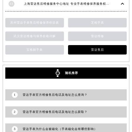
13
上海雷达售后维修服务中心地址 专业手表维修保养服务权威公示（2026年7月最新）
山东省威海市环翠区新威海路89号振华商厦一楼名表维修雷达售后服务中心（需提前预约）
山东省潍坊市奎文区东风东街雷达售后服务中心（需提前预约）
山东省枣庄市滕州市北辛路与善国路交叉口雷达售后服务中心（需提前预约）
苏州雷达手表售后维修保养价目表
芝柏手表
山东省淄博市张店区金晶大道雷达售后服务中心（需提前预约）
武汉雷达维修与保养价格详解
雷达维修
上海市黄浦区南京东路299号宏伊国际广场写字楼8层806室雷达售后服务中心（需提前预约）
上海市徐汇区虹桥路3号港汇中心2座37层3705室雷达售后服务中心（需提前预约）
宝格丽手表
雷达售后
浙江省杭州市上城区钱江路1366号华润大厦A座5层503-5室雷达售后服务中心（需提前预约）
浙江省湖州市吴兴区劳动路雷达售后服务中心（需提前预约）
浙江省嘉兴市南湖区广益路705号嘉兴世界贸易中心A座13层1304室雷达售后服务中心（需提前预约）
随机推荐
浙江省金华市金东区东市南街777号金华万达广场4号楼22楼2209室雷达售后服务中心（需提前预约）
浙江省丽水市莲都区解放街雷达售后服务中心（需提前预约）
1
雷达手表官方维修售后电话及地址怎么查询？
浙江省宁波市江北区大闸南路500号来福士广场办公楼20层2009室雷达售后服务中心（需提前预约）
浙江省衢州市柯城区上街雷达售后服务中心（需提前预约）
2
雷达手表官方维修售后电话及地址怎么获取？
浙江省绍兴市越城区胜利东路379号世茂天际中心写字楼8层805室雷达售后服务中心（需提前预约）
浙江省舟山市定海区解放东路雷达售后服务中心（需提前预约）
3
雷达手表为什么会被磁化（手表磁化会有哪些影响）
澳门特别行政区大堂区议事亭前地（新马路）雷达售后服务中心（需提前预约）