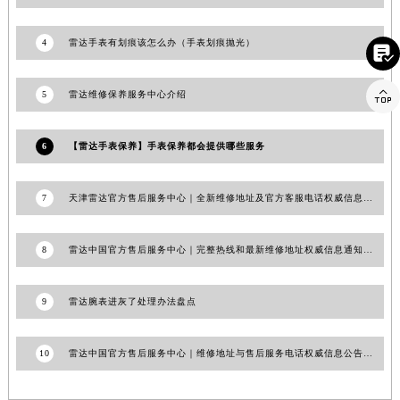
澳门特别行政区风顺堂区南湾大马路雷达售后服务中心（需提前预约）
澳门特别行政区花地玛堂区关闸广场雷达售后服务中心（需提前预约）
4
雷达手表有划痕该怎么办（手表划痕抛光）

澳门特别行政区花王堂区大三巴商圈雷达售后服务中心（需提前预约）

澳门特别行政区嘉模堂区官也街雷达售后服务中心（需提前预约）
5
雷达维修保养服务中心介绍
澳门省路氹城市金光大道雷达售后服务中心（需提前预约）
澳门特别行政区望德堂区塔石广场雷达售后服务中心（需提前预约）
6
【雷达手表保养】手表保养都会提供哪些服务
福建省福州市鼓楼区五四路128-1号恒力城写字楼15层03室雷达售后服务中心（需提前预约）
福建省厦门市思明区湖滨东路95号万象城华润大厦B座11层1104室雷达售后服务中心（需提前预约）
7
天津雷达官方售后服务中心｜全新维修地址及官方客服电话权威信息公告（2026年7月最新）
广东省潮州市潮安区新风路与潮汕路交汇处雷达售后服务中心（需提前预约）
广东省广州市天河区天河路230号万菱汇国际中心A塔7层704室雷达售后服务中心（需提前预约）
8
雷达中国官方售后服务中心｜完整热线和最新维修地址权威信息通知（2026年7月最新）
广东省广州市越秀区环市东路371-375号世界贸易中心大厦南塔15层1507室雷达售后服务中心（需提前预约）
广东省河源市源城区越王大道雷达售后服务中心（需提前预约）
9
雷达腕表进灰了处理办法盘点
广东省惠州市惠城区江北文昌一路7号华贸大厦1座30层3005室雷达售后服务中心（需提前预约）
广东省江门市蓬江区广场西路雷达售后服务中心（需提前预约）
10
雷达中国官方售后服务中心｜维修地址与售后服务电话权威信息公告（2026年7月最新）
广东省揭阳市榕城进贤门步行街雷达售后服务中心（需提前预约）
广东省茂名市电白区水东街道迎宾大道雷达售后服务中心（需提前预约）