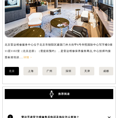
安徽省亳州市谯城区魏武大道雷达售后服务中心（需提前预约）
安徽省池州市贵池区长江路雷达售后服务中心（需提前预约）
安徽省滁州市琅琊区南谯北路雷达售后服务中心（需提前预约）
安徽省阜阳市颍州区颍州北路雷达售后服务中心（需提前预约）
安徽省淮北市相山区淮海路雷达售后服务中心（需提前预约）
安徽省淮南市田家庵区国庆中路雷达售后服务中心（需提前预约）
北京雷达维修服务中心位于北京市朝阳区建国门外大街甲6号华熙国际中心写字楼D座
上
安徽省黄山市屯溪区黄山西路雷达售后服务中心（需提前预约）
11层1102室（北京总部）（需提前预约），是雷达维修保养服务网点,中心技师均接
室
安徽省六安市金安区解放中路雷达售后服务中心（需提前预约）
受标准培训....
详情 >
安徽省马鞍山市雨山区湖南西路雷达售后服务中心（需提前预约）
北京
上海
广州
深圳
天津
成都
安徽省宿州市埇桥区人民中路雷达售后服务中心（需提前预约）
安徽省铜陵市铜官区石城大道雷达售后服务中心（需提前预约）
安徽省芜湖市镜湖区中山路步行街雷达售后服务中心（需提前预约）
安徽省宣城市宣州区叠嶂西路雷达售后服务中心（需提前预约）
推荐阅读
福建省龙岩市新罗区九一南路雷达售后服务中心（需提前预约）
福建省南平市建阳区人民西路雷达售后服务中心（需提前预约）
福建省宁德市蕉城区天湖东路雷达售后服务中心（需提前预约）
1
雷达手表官方维修售后电话及地址怎么查询？