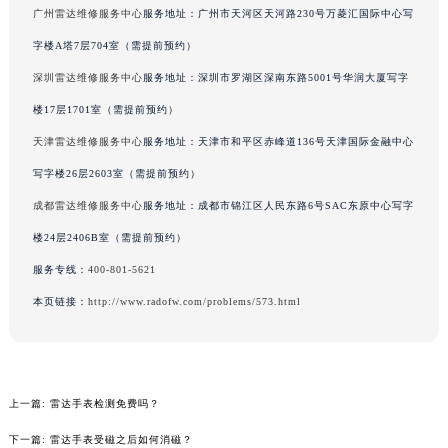
广州雷达维修服务中心
服务地址：广州市天河区天河路230号万菱汇国际中心写
辽宁省铁岭市银州区南马路雷达售后服务中心（需提前预约）
字楼A塔7层704室（需提前预约）
辽宁省营口市站前区市府路与渤海大街交叉口雷达售后服务中心（需提前预约）
辽宁省沈阳市沈河区中街路137号亨得利名表维修授权店1楼雷达售后服务中心（需提前预约）
深圳雷达维修服务中心
服务地址：深圳市罗湖区深南东路5001号华润大厦写字
辽宁省沈阳市沈河区中街路83号亨得利名表维修授权店1楼雷达售后服务中心（需提前预约）
楼17层1701室（需提前预约）
北京市朝阳区建国门外大街甲6号华熙国际中心D座11层1102室雷达售后服务中心（北京总部）（需提前预约）
天津雷达维修服务中心
服务地址：天津市和平区赤峰道136号天津国际金融中心
北京市东城区东长安街1号王府井东方广场W3座6层602室雷达售后服务中心（需提前预约）
写字楼26层2603室（需提前预约）
河北省保定市竞秀区朝阳北大街北国先天下雷达售后服务中心（需提前预约）
成都雷达维修服务中心
服务地址：成都市锦江区人民东路6号SAC东原中心写字
内蒙古自治区阿拉善盟市左旗土尔扈特大街雷达售后服务中心（需提前预约）
楼24层2406B室（需提前预约）
内蒙古自治区巴彦淖尔市临河区新华街雷达售后服务中心（需提前预约）
服务专线：
400-801-5621
内蒙古自治区包头市青山区幸福路甲3号王府井百货名表维修雷达售后服务中心（需提前预约）
内蒙古自治区赤峰市红山区哈达街雷达售后服务中心（需提前预约）
本页链接：
http://www.radofw.com/problems/573.html
内蒙古自治区鄂尔多斯市东胜区伊金霍洛街雷达售后服务中心（需提前预约）
内蒙古自治区呼伦贝尔市海拉尔区中央街雷达售后服务中心（需提前预约）
内蒙古自治区通辽市科尔沁区明仁大街雷达售后服务中心（需提前预约）
上一篇:
雷达手表检测免费吗？
内蒙古自治区乌海市海勃湾区人民南路雷达售后服务中心（需提前预约）
内蒙古自治区乌兰察布市集宁区恩和大街雷达售后服务中心（需提前预约）
下一篇:
雷达手表受磁之后如何消磁？