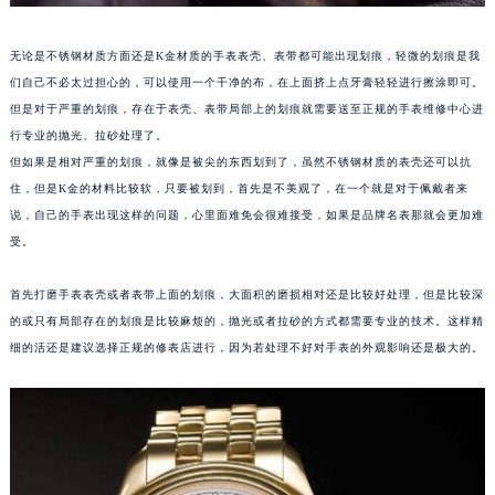
苏州市苏州工业园区星港街199号苏州中心办公楼C座22层08室（需提前预约）
武汉市江汉区解放大道686号世界贸易大厦38层09室（需提前预约）
无论是不锈钢材质方面还是K金材质的手表表壳、表带都可能出现划痕，轻微的划痕是我
们自己不必太过担心的，可以使用一个干净的布，在上面挤上点牙膏轻轻进行擦涂即可。
南宁市青秀区金湖路59号地王大厦12楼1224室（需提前预约）
但是对于严重的划痕，存在于表壳、表带局部上的划痕就需要送至正规的手表维修中心进
合肥市蜀山区潜山路111号万象城华润大厦B座12楼03室（需提前预约）
行专业的抛光、拉砂处理了。
泉州市丰泽区宝洲路729号浦西万达中心写字楼A座7楼709室（需提前预约）
但如果是相对严重的划痕，就像是被尖的东西划到了，虽然不锈钢材质的表壳还可以抗
青岛市南区山东路6号华润大厦B座22层04室（需提前预约）
住，但是K金的材料比较软，只要被划到，首先是不美观了，在一个就是对于佩戴者来
烟台市芝罘区胜利路139号万达金融中心A座907室（需提前预约）
说，自己的手表出现这样的问题，心里面难免会很难接受，如果是品牌名表那就会更加难
长春市朝阳区西安大路727号中银大厦A座(旺进大厦)18层09室（需提前预约）
受。
贵阳市南明区都司高架桥路33号亨特国际金融中心14楼14D（需提前预约）
首先打磨手表表壳或者表带上面的划痕，大面积的磨损相对还是比较好处理，但是比较深
昆明市盘龙区北京路928号同德昆明广场写字楼10层06室（需提前预约）
的或只有局部存在的划痕是比较麻烦的，抛光或者拉砂的方式都需要专业的技术。这样精
石家庄市长安区中山东路39号勒泰中心写字楼B座13层07室（需提前预约）
细的活还是建议选择正规的修表店进行，因为若处理不好对手表的外观影响还是极大的。
西安市碑林区南关正街88号华侨城长安国际中心E座6楼10室（需提前预约）
海口市龙华区金贸东路5号海口华润大厦B座17层1707室（需提前预约）
唐山市路南区新华东道100号万达广场写字楼A座10层1002室（需提前预约）
台州市椒江区东海大道1800号腾达中心东1幢20楼2002室（需提前预约）
内蒙古自治区呼和浩特市玉泉区大学西街70号华润万象城写字楼（鄂尔多斯大厦）23层2326室（需提前预约）