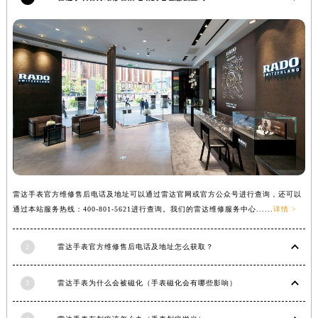
福建省莆田市城厢区霞林街道荔华东大道雷达售后服务中心（需提前预约）
福建省三明市三元区东乾二路雷达售后服务中心（需提前预约）
福建省漳州市龙文区步港路雷达售后服务中心（需提前预约）
江苏省常州市新北区龙锦路1590号现代传媒中心5号楼10层1008室雷达售后服务中心（需提前预约）
江苏省淮安市清江浦区淮海北路雷达售后服务中心（需提前预约）
江苏省连云港市海州区通灌北路雷达售后服务中心（需提前预约）
江苏省南京市秦淮区中山南路1号南京中心22层22-C1-C3室雷达售后服务中心（需提前预约）
江苏省宿迁市宿城区西湖路雷达售后服务中心（需提前预约）
江苏省泰州市海陵区永定东路399号置地商务中心东塔（华润万象城）17层1706室雷达售后服务中心（需提前预约）
江苏省徐州市鼓楼区淮海东路29号苏宁广场IFC国际金融中心35层3508室雷达售后服务中心（需提前预约）
雷达手表官方维修售后电话及地址可以通过雷达官网或官方公众号进行查询，还可以
通过本站服务热线：400-801-5621进行查询。我们的雷达维修服务中心......
详情 >
江苏省盐城市盐都区世纪大道5号盐城金融城写字楼1号楼16层1604室雷达售后服务中心（需提前预约）
江苏省扬州市邗江区国展路29号星耀天地写字楼1号楼18层1803室雷达售后服务中心（需提前预约）
2
雷达手表官方维修售后电话及地址怎么获取？
江苏省镇江市京口区中山东路雷达售后服务中心（需提前预约）
江西省抚州市临川区赣东大道雷达售后服务中心（需提前预约）
3
雷达手表为什么会被磁化（手表磁化会有哪些影响）
江西省赣州市章贡区文清路雷达售后服务中心（需提前预约）
江西省吉安市吉州区井冈山大道雷达售后服务中心（需提前预约）