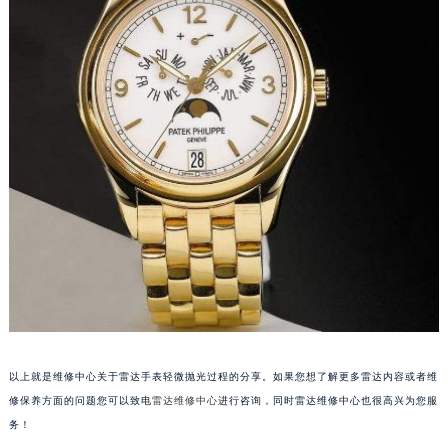
甘肃省兰州市七里河区西津西路16号兰州中心写字楼21层2102室（需提前预约）
重庆市解放碑渝中区民权路28号英利国际金融中心写字楼20层01室（需提前预约）
黑龙江省大庆市萨尔图区会战大街雷达售后服务中心（需提前预约）
黑龙江省鹤岗市向阳区红军路雷达售后服务中心（需提前预约）
黑龙江省黑河市爱辉区中央街雷达售后服务中心（需提前预约）
黑龙江省鸡西市鸡冠区红军路雷达售后服务中心（需提前预约）
黑龙江省佳木斯市向阳区长安路雷达售后服务中心（需提前预约）
黑龙江省牡丹江市东安区太平路雷达售后服务中心（需提前预约）
黑龙江省七台河市桃山区大同街雷达售后服务中心（需提前预约）
黑龙江省齐齐哈尔市龙沙区龙华路雷达售后服务中心（需提前预约）
黑龙江省双鸭山市尖山区新兴大街雷达售后服务中心（需提前预约）
黑龙江省绥化市北林区新华街与康庄路交叉口雷达售后服务中心（需提前预约）
黑龙江省伊春市伊美区通河路雷达售后服务中心（需提前预约）
以上就是维修中心关于雷达手表轻微抛光过程的分享。如果您想了解更多雷达内容或者维
吉林省白城市洮北区明仁南街雷达售后服务中心（需提前预约）
修保养方面的问题您可以致电
雷达维修中心
进行咨询，同时雷达维修中心也很高兴为您服
吉林省白山市浑江区浑江大街雷达售后服务中心（需提前预约）
务！
吉林省吉林市船营区河南街雷达售后服务中心（需提前预约）