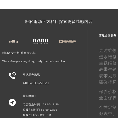
广东省茂名市电白区水东街道迎宾大道雷达售后服务中心（需提前预约）
广东省梅州市梅江区金燕大道雷达售后服务中心（需提前预约）
广东省清远市清城区湖西路雷达售后服务中心（需提前预约）
轻轻滑动下方栏目探索更多精彩内容
广东省汕头市龙湖区长平路雷达售后服务中心（需提前预约）
广东省汕尾市城区香洲街道园林社区翠园街雷达售后服务中心（需提前预约）
雷达全面服务
广东省韶关市武江区芙蓉新区与老城中心交汇处雷达售后服务中心（需提前预约）
广东省深圳市罗湖区深南东路5001号华润大厦17层1701室雷达售后服务中心（需提前预约）
走时维修
广东省阳江市江城区东风一路雷达售后服务中心（需提前预约）
时间改变一切,唯有雷达表。
进水维修
广东省云浮市云城区金山路雷达售后服务中心（需提前预约）
Time changes everything, only the rado watches.
生锈维修
广东省湛江市赤坎区观海北路雷达售后服务中心（需提前预约）
表带生锈

广东省肇庆市端州区信安大道与砚都大道交汇处雷达售后服务中心（需提前预约）
网点服务热线
表带划痕
广西壮族自治区百色市右江区中山二路雷达售后服务中心（需提前预约）
磕碰摔坏
400-801-5621
广西壮族自治区北海市海城区北京路雷达售后服务中心（需提前预约）
保养价格
营业时间：
广西壮族自治区崇左市江州区石景林街道友谊大道与丽川路交汇处雷达售后服务中心（需提前预约）
全面保养

广西壮族自治区防城港市港口区金花茶大道雷达售后服务中心（需提前预约）
门店营业时间：09:00-19:30
个性定制
客服在线时间：8:00-22:00
广西壮族自治区贵港市港北区港城街道布山大道与仙衣路交叉口雷达售后服务中心（需提前预约）
截表带、