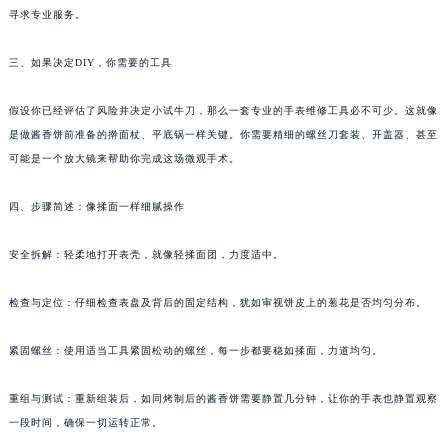
同在没有食谱的情况下尝试新菜式，风险重重。因此，强烈建议在没有十足把握的情况下
南通市崇川区工农路57号圆融广场写字楼16层1603室（需提前预约）
寻求专业服务。
苏州市苏州工业园区星港街199号苏州中心办公楼C座22层08室（需提前预约）
武汉市江汉区解放大道686号世界贸易大厦38层09室（需提前预约）
三、如果决定DIY，你需要的工具
南宁市青秀区金湖路59号地王大厦12楼1224室（需提前预约）
假设你已经评估了风险并决定小试牛刀，那么一套专业的手表维修工具必不可少。这就像
合肥市蜀山区潜山路111号万象城华润大厦B座12楼03室（需提前预约）
是做酱香饼前准备的擀面杖、平底锅一样关键。你需要精细的螺丝刀套装、开盖器、甚至
泉州市丰泽区宝洲路729号浦西万达中心写字楼A座7楼709室（需提前预约）
可能是一个放大镜来帮助你完成这场微观手术。
青岛市南区山东路6号华润大厦B座22层04室（需提前预约）
烟台市芝罘区胜利路139号万达金融中心A座907室（需提前预约）
四、步骤简述：像揉面一样细腻操作
长春市朝阳区西安大路727号中银大厦A座(旺进大厦)18层09室（需提前预约）
贵阳市南明区都司高架桥路33号亨特国际金融中心14楼14D（需提前预约）
安全拆解：轻柔地打开表壳，就像轻揉面团，力度适中。
昆明市盘龙区北京路928号同德昆明广场写字楼10层06室（需提前预约）
检查与定位：仔细检查表盘及背后的固定结构，犹如审视饼皮上的葱花是否均匀分布。
石家庄市长安区中山东路39号勒泰中心写字楼B座13层07室（需提前预约）
西安市碑林区南关正街88号华侨城长安国际中心E座6楼10室（需提前预约）
紧固螺丝：使用适当工具紧固松动的螺丝，每一步都要稳如揉面，力道均匀。
海口市龙华区金贸东路5号海口华润大厦B座17层1707室（需提前预约）
唐山市路南区新华东道100号万达广场写字楼A座10层1002室（需提前预约）
重组与测试：重新组装后，如同烤制后的酱香饼需要静置几分钟，让你的手表也静置观察
台州市椒江区东海大道1800号腾达中心东1幢20楼2002室（需提前预约）
一段时间，确保一切运转正常。