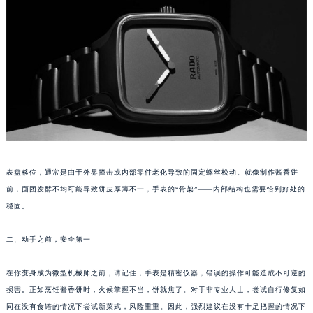
厦门市思明区湖滨东路95号华润大厦写字楼B座11层1104室（需提前预约）
福州市鼓楼区五四路128-1号恒力城写字楼15层03室（需提前预约）
成都市锦江区人民东路6号SAC东原中心写字楼24层2406B室（需提前预约）
重庆市江北区观音桥步行街2号融恒时代广场写字楼9层902室（需提前预约）
长沙市芙蓉区定王台街道建湘路393号世茂环球金融中心写字楼（芙蓉广场）10层13室（需提前预约）
郑州市二七区铭功路10号华润大厦写字楼29层2905室（需提前预约）
太原市迎泽区解放路15号亨得利名表服务中心（品牌授权店）3层整层（需提前预约）
沈阳市沈河区中街路137号亨得利名表服务中心（品牌授权店）1层整层（需提前预约）
沈阳市沈河区中街路83号亨得利名表服务中心（品牌授权店）1层整层（需提前预约）
表盘移位，通常是由于外界撞击或内部零件老化导致的固定螺丝松动。就像制作酱香饼
乌鲁木齐市天山区红山路26号时代广场（CCMALL）C座17层17-B（需提前预约）
前，面团发酵不均可能导致饼皮厚薄不一，手表的“骨架”——内部结构也需要恰到好处的
温州市鹿城区锦绣路1067号置信广场10层1015室（需提前预约）
稳固。
哈尔滨市道里区友谊西路600号富力中心T2座写字楼29层03室（需提前预约）
大连市中山区人民路15号国际金融大厦7层G室（需提前预约）
二、动手之前，安全第一
佛山市禅城区季华五路57号万科金融中心C座12层1205室（需提前预约）
在你变身成为微型机械师之前，请记住，手表是精密仪器，错误的操作可能造成不可逆的
东莞市东城街道鸿福东路1号民盈国贸中心T1写字楼9层907室（需提前预约）
损害。正如烹饪酱香饼时，火候掌握不当，饼就焦了。对于非专业人士，尝试自行修复如
无锡市梁溪区人民中路139号恒隆广场写字楼1座11层1104室（需提前预约）