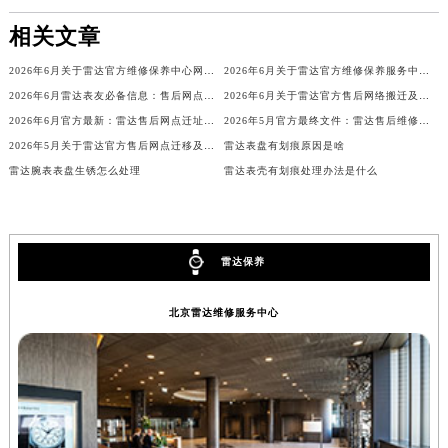
内蒙古自治区乌兰察布市集宁区恩和大街雷达售后服务中心（需提前预约）
内蒙古自治区锡林郭勒盟市锡林浩特市光明街与额尔敦路交叉口雷达售后服务中心（需提前预约）
相关文章
内蒙古自治区兴安盟市乌兰浩特市兴安大街雷达售后服务中心（需提前预约）
2026年6月关于雷达官方维修保养中心网点搬迁新增的公告
2026年6月关于雷达官方维修保养服务中心搬迁及新增的正式文件
山西省大同市平城区迎宾街雷达售后服务中心（需提前预约）
2026年6月雷达表友必备信息：售后网点搬迁及新开
2026年6月关于雷达官方售后网络搬迁及新增的补充说明
山西省晋城市城区黄华街雷达售后服务中心（需提前预约）
2026年6月官方最新：雷达售后网点迁址与新设全览
2026年5月官方最终文件：雷达售后维修保养中心搬迁与新增事项
山西省晋中市榆次区顺城街雷达售后服务中心（需提前预约）
2026年5月关于雷达官方售后网点迁移及新开网点的通知
雷达表盘有划痕原因是啥
山西省临汾市尧都区解放路雷达售后服务中心（需提前预约）
雷达腕表表盘生锈怎么处理
雷达表壳有划痕处理办法是什么
山西省吕梁市离石区永宁中路与建设街交叉口雷达售后服务中心（需提前预约）
山西省朔州市朔城区怡西路与鄯阳西街交汇处雷达售后服务中心（需提前预约）
山西省忻州市忻府区和平东街与七一南路交叉口雷达售后服务中心（需提前预约）
雷达保养
山西省阳泉市郊区平阳东街与新城大道交叉口雷达售后服务中心（需提前预约）
山西省运城市盐湖区河东街雷达售后服务中心（需提前预约）
北京雷达维修服务中心
山西省长治市潞州区英雄中路雷达售后服务中心（需提前预约）
山西省太原市迎泽区迎泽街道解放路15号亨得利名表维修授权店3楼雷达售后服务中心（需提前预约）
天津市和平区赤峰道136号天津国际金融中心26层2603室雷达售后服务中心（需提前预约）
安徽省安庆市迎江区人民路雷达售后服务中心（需提前预约）