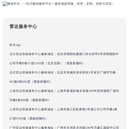
吉林省吉林市船营区河南街雷达售后服务中心（需提前预约）
吉林省辽源市龙山区人民大街雷达售后服务中心（需提前预约）
吉林省梅河口市新华街道梅河大街雷达售后服务中心（需提前预约）
吉林省四平市铁东区紫气大路与南九经街交汇处雷达售后服务中心（需提前预约）
雷达服务中心
吉林省松原市宁江区五环大街雷达售后服务中心（需提前预约）
吉林省通化市东昌区环通乡江南大街雷达售后服务中心（需提前预约）
本文tag：
吉林省延边市延吉市解放路雷达售后服务中心（需提前预约）
北京雷达维修服务中心
服务地址：北京市朝阳区建国门外大街甲6号华熙国际中
辽宁省鞍山市铁东区站前街雷达售后服务中心（需提前预约）
心写字楼D座11层1102室（北京总部）（需提前预约）
辽宁省本溪市平山区胜利路雷达售后服务中心（需提前预约）
北京雷达维修服务中心
服务地址：北京市东城区东长安街1号东方广场写字楼
辽宁省朝阳市双塔区新华路雷达售后服务中心（需提前预约）
辽宁省丹东市振兴区七经街雷达售后服务中心（需提前预约）
W3座6层602室（需提前预约）
辽宁省抚顺市新抚区东一路雷达售后服务中心（需提前预约）
上海雷达维修服务中心
服务地址：上海市黄浦区南京东路299号宏伊国际广场写
辽宁省阜新市海州区解放大街雷达售后服务中心（需提前预约）
字楼8层806室（需提前预约）
辽宁省葫芦岛市连山区中央路雷达售后服务中心（需提前预约）
上海雷达维修服务中心
服务地址：上海市徐汇区虹桥路3号港汇中心写字楼2座
辽宁省锦州市古塔区中央大街雷达售后服务中心（需提前预约）
37层3705室（需提前预约）
辽宁省辽阳市白塔区新运大街雷达售后服务中心（需提前预约）