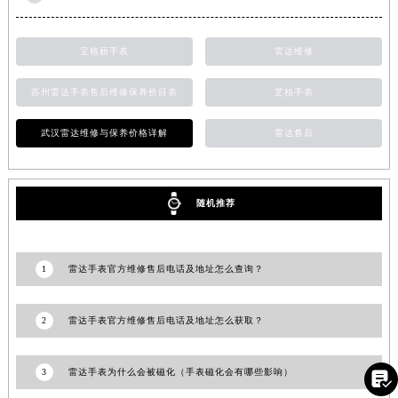
13
上海雷达售后维修服务中心地址 专业手表维修保养服务权威公示（2026年7月最新）
山东省泰安市泰山区财源街道泰山大街雷达售后服务中心（需提前预约）
山东省威海市环翠区新威海路89号振华商厦一楼名表维修雷达售后服务中心（需提前预约）
山东省潍坊市奎文区东风东街雷达售后服务中心（需提前预约）
宝格丽手表
雷达维修
山东省枣庄市滕州市北辛路与善国路交叉口雷达售后服务中心（需提前预约）
苏州雷达手表售后维修保养价目表
芝柏手表
山东省淄博市张店区金晶大道雷达售后服务中心（需提前预约）
上海市黄浦区南京东路299号宏伊国际广场写字楼8层806室雷达售后服务中心（需提前预约）
武汉雷达维修与保养价格详解
雷达售后
上海市徐汇区虹桥路3号港汇中心2座37层3705室雷达售后服务中心（需提前预约）
浙江省杭州市上城区钱江路1366号华润大厦A座5层503-5室雷达售后服务中心（需提前预约）
浙江省湖州市吴兴区劳动路雷达售后服务中心（需提前预约）
随机推荐
浙江省嘉兴市南湖区广益路705号嘉兴世界贸易中心A座13层1304室雷达售后服务中心（需提前预约）
浙江省金华市金东区东市南街777号金华万达广场4号楼22楼2209室雷达售后服务中心（需提前预约）
1
雷达手表官方维修售后电话及地址怎么查询？
浙江省丽水市莲都区解放街雷达售后服务中心（需提前预约）
浙江省宁波市江北区大闸南路500号来福士广场办公楼20层2009室雷达售后服务中心（需提前预约）
2
雷达手表官方维修售后电话及地址怎么获取？
浙江省衢州市柯城区上街雷达售后服务中心（需提前预约）
浙江省绍兴市越城区胜利东路379号世茂天际中心写字楼8层805室雷达售后服务中心（需提前预约）

3
雷达手表为什么会被磁化（手表磁化会有哪些影响）
浙江省舟山市定海区解放东路雷达售后服务中心（需提前预约）