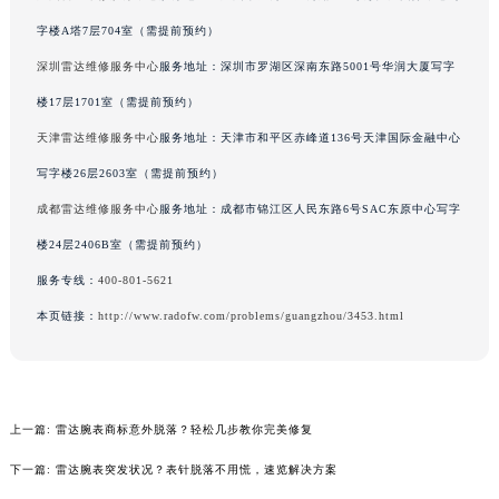
广州雷达维修服务中心
服务地址：广州市天河区天河路230号万菱汇国际中心写
辽宁省盘锦市兴隆台区石油大街雷达售后服务中心（需提前预约）
字楼A塔7层704室（需提前预约）
辽宁省铁岭市银州区南马路雷达售后服务中心（需提前预约）
辽宁省营口市站前区市府路与渤海大街交叉口雷达售后服务中心（需提前预约）
深圳雷达维修服务中心
服务地址：深圳市罗湖区深南东路5001号华润大厦写字
辽宁省沈阳市沈河区中街路137号亨得利名表维修授权店1楼雷达售后服务中心（需提前预约）
楼17层1701室（需提前预约）
辽宁省沈阳市沈河区中街路83号亨得利名表维修授权店1楼雷达售后服务中心（需提前预约）
天津雷达维修服务中心
服务地址：天津市和平区赤峰道136号天津国际金融中心
北京市朝阳区建国门外大街甲6号华熙国际中心D座11层1102室雷达售后服务中心（北京总部）（需提前预约）
写字楼26层2603室（需提前预约）
北京市东城区东长安街1号王府井东方广场W3座6层602室雷达售后服务中心（需提前预约）
成都雷达维修服务中心
服务地址：成都市锦江区人民东路6号SAC东原中心写字
河北省保定市竞秀区朝阳北大街北国先天下雷达售后服务中心（需提前预约）
楼24层2406B室（需提前预约）
内蒙古自治区阿拉善盟市左旗土尔扈特大街雷达售后服务中心（需提前预约）
服务专线：
400-801-5621
内蒙古自治区巴彦淖尔市临河区新华街雷达售后服务中心（需提前预约）
内蒙古自治区包头市青山区幸福路甲3号王府井百货名表维修雷达售后服务中心（需提前预约）
本页链接：
http://www.radofw.com/problems/guangzhou/3453.html
内蒙古自治区赤峰市红山区哈达街雷达售后服务中心（需提前预约）
内蒙古自治区鄂尔多斯市东胜区伊金霍洛街雷达售后服务中心（需提前预约）
内蒙古自治区呼伦贝尔市海拉尔区中央街雷达售后服务中心（需提前预约）
上一篇:
雷达腕表商标意外脱落？轻松几步教你完美修复
内蒙古自治区通辽市科尔沁区明仁大街雷达售后服务中心（需提前预约）
内蒙古自治区乌海市海勃湾区人民南路雷达售后服务中心（需提前预约）
下一篇:
雷达腕表突发状况？表针脱落不用慌，速览解决方案