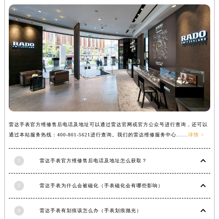
福建省宁德市蕉城区天湖东路雷达售后服务中心（需提前预约）
福建省莆田市城厢区霞林街道荔华东大道雷达售后服务中心（需提前预约）
福建省三明市三元区东乾二路雷达售后服务中心（需提前预约）
福建省漳州市龙文区步港路雷达售后服务中心（需提前预约）
江苏省常州市新北区龙锦路1590号现代传媒中心5号楼10层1008室雷达售后服务中心（需提前预约）
江苏省淮安市清江浦区淮海北路雷达售后服务中心（需提前预约）
江苏省连云港市海州区通灌北路雷达售后服务中心（需提前预约）
江苏省南京市秦淮区中山南路1号南京中心22层22-C1-C3室雷达售后服务中心（需提前预约）
江苏省宿迁市宿城区西湖路雷达售后服务中心（需提前预约）
江苏省泰州市海陵区永定东路399号置地商务中心东塔（华润万象城）17层1706室雷达售后服务中心（需提前预约）
雷达手表官方维修售后电话及地址可以通过雷达官网或官方公众号进行查询，还可以
通过本站服务热线：400-801-5621进行查询。我们的雷达维修服务中心......
详情 >
江苏省徐州市鼓楼区淮海东路29号苏宁广场IFC国际金融中心35层3508室雷达售后服务中心（需提前预约）
江苏省盐城市盐都区世纪大道5号盐城金融城写字楼1号楼16层1604室雷达售后服务中心（需提前预约）
2
雷达手表官方维修售后电话及地址怎么获取？
江苏省扬州市邗江区国展路29号星耀天地写字楼1号楼18层1803室雷达售后服务中心（需提前预约）
江苏省镇江市京口区中山东路雷达售后服务中心（需提前预约）
3
雷达手表为什么会被磁化（手表磁化会有哪些影响）
江西省抚州市临川区赣东大道雷达售后服务中心（需提前预约）
江西省赣州市章贡区文清路雷达售后服务中心（需提前预约）
4
雷达手表有划痕该怎么办（手表划痕抛光）