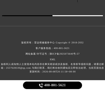
客服及门店节假日不休
广西壮族自治区桂林市秀峰区红岭路雷达售后服务中心（需提前预约）
广西壮族自治区河池市金城江区金城江街道朝阳路雷达售后服务中心（需提前预约）
广西壮族自治区贺州市八步区城东街道灵峰南路雷达售后服务中心（需提前预约）
广西壮族自治区来宾市兴宾区桂中大道雷达售后服务中心（需提前预约）
广西壮族自治区柳州市城中区中山中路雷达售后服务中心（需提前预约）
广西壮族自治区钦州市钦南区金海湾东大街雷达售后服务中心（需提前预约）
广西壮族自治区梧州市万秀区龙湖镇高旺路雷达售后服务中心（需提前预约）
版权所有：
雷达维修服务中心
Copyright © 2018-2032
广西壮族自治区玉林市玉州区金玉路雷达售后服务中心（需提前预约）
客户服务热线：
400-801-5621
海南省儋州市儋州市那大镇兰洋北路雷达售后服务中心（需提前预约）
网站备案/许可证号：陕ICP备2025073640号-57
海南省东方市八所镇解放西路雷达售后服务中心（需提前预约）
XML
如权利人或知情人士发现本站内容存在事实错误或涉及版权、名誉权等侵权问题，请通过邮
海南省琼海市嘉积镇东风路雷达售后服务中心（需提前预约）
箱：2557628530@qq.com 与我们联系，我们将在收到通知后立即依法处理。当前页面信息
更新时间：2026-08-08T20:11:58+08:00
海南省三沙市西沙区西沙群岛永兴岛北京路雷达售后服务中心（需提前预约）
海南省三亚市吉阳区迎宾路雷达售后服务中心（需提前预约）

400-801-5621
海南省万宁市万城镇解放路雷达售后服务中心（需提前预约）
海南省文昌市文城镇教育东路雷达售后服务中心（需提前预约）
海南省五指山市通什镇三月三大道雷达售后服务中心（需提前预约）