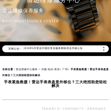
雷达维修服务中心
雷达维修保养服务
RADO MAINTENANCE CENTER
2026年8月雷达中国区售后服务网络优化升级公告
▲
官网公告>
2026年8月雷达全国官方售后客户服务热线：400-801-5621
▼
雷达官方全国统一服务热线400-801-5621，服务覆盖中国大陆、香港、澳门、台湾全部区域（非大陆需加拨“+86”）
2026年8月雷达售后服务中心最新网点地址：
当前位置：
雷达维修中心服务
>
问题/知识/资讯
>
广州
> 手表紧急救援！雷达手表表盘意
北京市朝阳区建国门外大街甲6号华熙国际中心写字楼D座11层1102室（北京总部）（需提前预约）
外移位？三大绝招助您轻松解决
北京市东城区东长安街1号东方广场写字楼W3座6层602室（需提前预约）
手表紧急救援！雷达手表表盘意外移位？三大绝招助您轻松
天津市和平区赤峰道136号天津国际金融中心写字楼26层2603室（需提前预约）
解决
上海市徐汇区虹桥路3号港汇中心写字楼2座37层3705室（需提前预约）
上海市黄浦区南京东路299号宏伊国际广场写字楼8层806室（需提前预约）
南京市秦淮区中山南路1号（新街口）南京中心写字楼22层C1-1室（需提前预约）