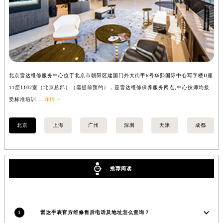
安徽省蚌埠市蚌山区淮河路雷达售后服务中心（需提前预约）
安徽省亳州市谯城区魏武大道雷达售后服务中心（需提前预约）
安徽省池州市贵池区长江路雷达售后服务中心（需提前预约）
安徽省滁州市琅琊区南谯北路雷达售后服务中心（需提前预约）
安徽省阜阳市颍州区颍州北路雷达售后服务中心（需提前预约）
安徽省淮北市相山区淮海路雷达售后服务中心（需提前预约）
北京雷达维修服务中心位于北京市朝阳区建国门外大街甲6号华熙国际中心写字楼D座
上
安徽省淮南市田家庵区国庆中路雷达售后服务中心（需提前预约）
11层1102室（北京总部）（需提前预约），是雷达维修保养服务网点,中心技师均接
室
安徽省黄山市屯溪区黄山西路雷达售后服务中心（需提前预约）
受标准培训....
详情 >
安徽省六安市金安区解放中路雷达售后服务中心（需提前预约）
北京
上海
广州
深圳
天津
成都
安徽省马鞍山市雨山区湖南西路雷达售后服务中心（需提前预约）
安徽省宿州市埇桥区人民中路雷达售后服务中心（需提前预约）
安徽省铜陵市铜官区石城大道雷达售后服务中心（需提前预约）
安徽省芜湖市镜湖区中山路步行街雷达售后服务中心（需提前预约）
推荐阅读
安徽省宣城市宣州区叠嶂西路雷达售后服务中心（需提前预约）
福建省龙岩市新罗区九一南路雷达售后服务中心（需提前预约）
福建省南平市建阳区人民西路雷达售后服务中心（需提前预约）
1
雷达手表官方维修售后电话及地址怎么查询？