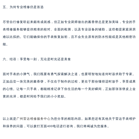
内蒙古自治区呼和浩特市玉泉区大学西街70号华润万象城写字楼（鄂尔多斯大厦）23层2326室（需提前预约）
五、为何专业维修仍是首选
甘肃省兰州市七里河区西津西路16号兰州中心写字楼21层2102室（需提前预约）
重庆市解放碑渝中区民权路28号英利国际金融中心写字楼20层01室（需提前预约）
尽管自行修复听起来颇有成就感，但正如专业厨师做出的酱香饼总是更加美味，专业的手
黑龙江省大庆市萨尔图区会战大街雷达售后服务中心（需提前预约）
表维修服务能够提供精准的校对、全面的检测，以及专业设备的辅助，这些都是家庭厨房
黑龙江省鹤岗市向阳区红军路雷达售后服务中心（需提前预约）
难以比拟的。它们能确保你的手表恢复如初，且不会失去原有的防水性能或是其他精密功
黑龙江省黑河市爱辉区中央街雷达售后服务中心（需提前预约）
能。
黑龙江省鸡西市鸡冠区红军路雷达售后服务中心（需提前预约）
六、结语：享受每一刻，无论是时光还是美食
黑龙江省佳木斯市向阳区长安路雷达售后服务中心（需提前预约）
黑龙江省牡丹江市东安区太平路雷达售后服务中心（需提前预约）
面对手表的小脾气，我们既要有勇气探索解决之道，也要明智地知道何时该求助于专家。
黑龙江省七台河市桃山区大同街雷达售后服务中心（需提前预约）
正如品尝一块完美的酱香饼，不仅在于制作的过程，更在于那份懂得适时放手，享受成果
黑龙江省齐齐哈尔市龙沙区龙华路雷达售后服务中心（需提前预约）
的心情。让每一只手表，都能精准记录下你生活的每一个美好瞬间，正如那张张饼皮上金
黑龙江省双鸭山市尖山区新兴大街雷达售后服务中心（需提前预约）
黄的光泽，都是时间给予我们的小小奖励。
黑龙江省绥化市北林区新华街与康庄路交叉口雷达售后服务中心（需提前预约）
黑龙江省伊春市伊美区通河路雷达售后服务中心（需提前预约）
以上就是
广州雷达维修服务中心
为您分享的精彩内容。如果您还有其他关于雷达手表维护
吉林省白城市洮北区明仁南街雷达售后服务中心（需提前预约）
和保养的问题，可以拨打页面400电话进行咨询，我们将竭诚为您服务。
吉林省白山市浑江区浑江大街雷达售后服务中心（需提前预约）