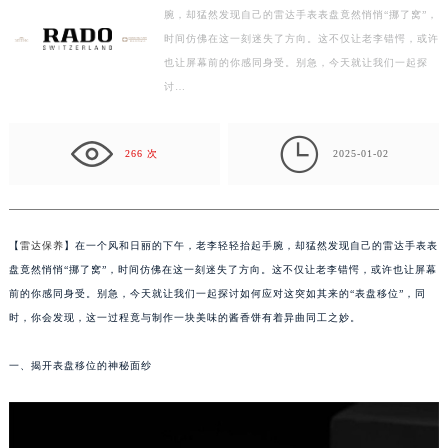
【雷达保养】在一个风和日丽的下午，老李轻轻抬起手
常州市新北区龙锦路1590号现代传媒中心写字楼5号楼10层1008室（需提前预约）
腕，却猛然发现自己的雷达手表表盘竟然悄悄“挪了窝”，
徐州市鼓楼区淮海东路29号苏宁广场IFC国际金融中心写字楼35层3508室（需提前预约）
时间仿佛在这一刻迷失了方向。这不仅让老李错愕，或许
扬州市邗江区国展路29号星耀天地写字楼1号楼18层1803室（需提前预约）
也让屏幕前的你感同身受。别急，今天就让我们一起探
盐城市盐都区世纪大道5号盐城金融城写字楼1号楼16层1604室（需提前预约）
讨…
泰州市海陵区永定东路399号置地商务中心东塔写字楼（华润万象城）17层1706室（需提前预约）

宁波市江北区大闸南路500号来福士广场办公楼20层2009室（需提前预约）
266 次
2025-01-02
杭州市上城区钱江路1366号华润大厦写字楼A座5层503-5室（需提前预约）
金华市金东区东市南街777号金华万达广场写字楼4号楼22层2209室（需提前预约）
绍兴市越城区胜利东路379号世茂天际中心写字楼8层805室（需提前预约）
【
雷达保养
】在一个风和日丽的下午，老李轻轻抬起手腕，却猛然发现自己的雷达手表表
嘉兴市南湖区广益路705号嘉兴世界贸易中心写字楼A座13层1304室（需提前预约）
盘竟然悄悄“挪了窝”，时间仿佛在这一刻迷失了方向。这不仅让老李错愕，或许也让屏幕
南昌市红谷滩新区红谷中大道998号绿地双子塔（中央广场）A1座办公楼14层07室（需提前预约）
前的你感同身受。别急，今天就让我们一起探讨如何应对这突如其来的“表盘移位”，同
济南市历下区经十路11111号华润中心写字楼（万象城）15层1508室（需提前预约）
时，你会发现，这一过程竟与制作一块美味的酱香饼有着异曲同工之妙。
广州市天河区天河路230号万菱汇国际中心写字楼A塔7层704室（需提前预约）
广州市越秀区环市东路371-375号世界贸易中心大厦南塔写字楼15层07室（需提前预约）
一、揭开表盘移位的神秘面纱
深圳市罗湖区深南东路5001号华润大厦写字楼17层1701室（需提前预约）
惠州市惠城区江北文昌一路7号华贸大厦写字楼1座30层05室（需提前预约）