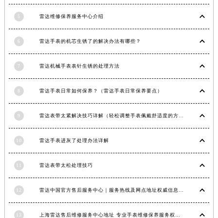
江西省吉安市吉州区井冈山大道雷达售后服务中心（需提前预约）
江西省景德镇市珠山区珠山中路雷达售后服务中心（需提前预约）
5
雷达维修保养服务中心介绍
江西省九江市浔阳区浔阳路雷达售后服务中心（需提前预约）
江西省南昌市红谷滩新区红谷中大道998号绿地双子塔（中央广场）A1座办公楼14层1407室雷达售后服务中心（需提前预约）
6
雷达手表的机芯生锈了的解决办法有哪些？
江西省萍乡市安源区萍安北大道与康庄路交叉口雷达售后服务中心（需提前预约）
7
雷达机械手表表针生锈的处理方法
江西省上饶市信州区滨江西路雷达售后服务中心（需提前预约）
江西省新余市渝水区北湖西路雷达售后服务中心（需提前预约）
8
雷达手表日常如何保养？（雷达手表日常保养要点）
江西省宜春市袁州区中山中路雷达售后服务中心（需提前预约）
江西省鹰潭市月湖区胜利东路雷达售后服务中心（需提前预约）
9
雷达表带太紧解决技巧详解（轻松调整手表佩戴舒适度的方法）
山东省德州市德城区东风中路雷达售后服务中心（需提前预约）
山东省东营市东营区济南路雷达售后服务中心（需提前预约）
10
雷达手表进灰了处理办法详解
山东省济南市历下区经十路11111号华润中心写字楼（万象城）15层1508室雷达售后服务中心（需提前预约）
山东省济宁市任城区太白楼路雷达售后服务中心（需提前预约）
11
雷达表带太松处理技巧
山东省莱芜市文化南路8号银座商城名表维修一楼名表维修雷达售后服务中心（需提前预约）
12
雷达中国官方售后服务中心｜服务热线及网点地址权威信息通知（2026年6月最新）
山东省临沂市兰山区解放路雷达售后服务中心（需提前预约）
山东省日照市东港区烟台路雷达售后服务中心（需提前预约）