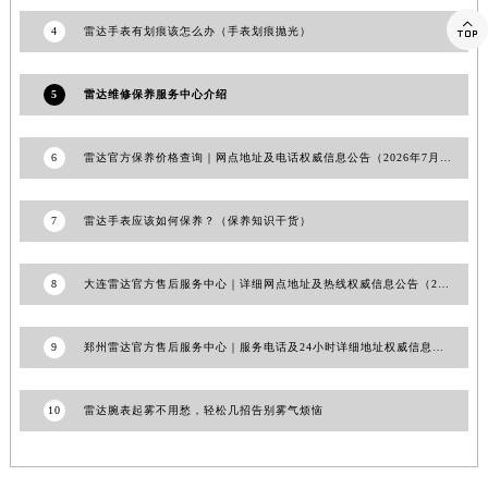
澳门特别行政区大堂区议事亭前地（新马路）雷达售后服务中心（需提前预约）

澳门特别行政区风顺堂区南湾大马路雷达售后服务中心（需提前预约）
4
雷达手表有划痕该怎么办（手表划痕抛光）
澳门特别行政区花地玛堂区关闸广场雷达售后服务中心（需提前预约）
澳门特别行政区花王堂区大三巴商圈雷达售后服务中心（需提前预约）
5
雷达维修保养服务中心介绍
澳门特别行政区嘉模堂区官也街雷达售后服务中心（需提前预约）
澳门省路氹城市金光大道雷达售后服务中心（需提前预约）
6
雷达官方保养价格查询｜网点地址及电话权威信息公告（2026年7月最新）
澳门特别行政区望德堂区塔石广场雷达售后服务中心（需提前预约）
福建省福州市鼓楼区五四路128-1号恒力城写字楼15层03室雷达售后服务中心（需提前预约）
7
雷达手表应该如何保养？（保养知识干货）
福建省厦门市思明区湖滨东路95号万象城华润大厦B座11层1104室雷达售后服务中心（需提前预约）
广东省潮州市潮安区新风路与潮汕路交汇处雷达售后服务中心（需提前预约）
8
大连雷达官方售后服务中心｜详细网点地址及热线权威信息公告（2026年7月最新）
广东省广州市天河区天河路230号万菱汇国际中心A塔7层704室雷达售后服务中心（需提前预约）
广东省广州市越秀区环市东路371-375号世界贸易中心大厦南塔15层1507室雷达售后服务中心（需提前预约）
9
郑州雷达官方售后服务中心｜服务电话及24小时详细地址权威信息公告（2026年7月最新）
广东省河源市源城区越王大道雷达售后服务中心（需提前预约）
广东省惠州市惠城区江北文昌一路7号华贸大厦1座30层3005室雷达售后服务中心（需提前预约）
10
雷达腕表起雾不用愁，轻松几招告别雾气烦恼
广东省江门市蓬江区广场西路雷达售后服务中心（需提前预约）
广东省揭阳市榕城进贤门步行街雷达售后服务中心（需提前预约）