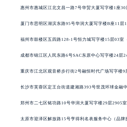
辽宁省沈阳市沈河区中街路137号亨
惠州市惠城区江北文昌一路7号华贸大厦写字楼1座30
辽宁省沈阳市沈河区中街路83号亨
北京市朝阳区建国门外大街甲6号华熙
厦门市思明区湖滨东路95号华润大厦写字楼B座11层1
北京市东城区东长安街1号王府井东方
河北省保定市竞秀区朝阳北大街北国
福州市鼓楼区五四路128-1号恒力城写字楼15层03
内蒙古自治区阿拉善盟市左旗土尔扈
内蒙古自治区巴彦淖尔市临河区新华
成都市锦江区人民东路6号SAC东原中心写字楼24层2
内蒙古自治区包头市青山区幸福路甲
内蒙古自治区赤峰市红山区哈达街雷
重庆市江北区观音桥步行街2号融恒时代广场写字楼9层
内蒙古自治区鄂尔多斯市东胜区伊金
内蒙古自治区呼伦贝尔市海拉尔区中
长沙市芙蓉区定王台街道建湘路393号世茂环球金融中
内蒙古自治区通辽市科尔沁区明仁大
内蒙古自治区乌海市海勃湾区人民南
郑州市二七区铭功路10号华润大厦写字楼29层2905
内蒙古自治区乌兰察布市集宁区恩和
内蒙古自治区锡林郭勒盟市锡林浩特
太原市迎泽区解放路15号亨得利名表服务中心（品牌
内蒙古自治区兴安盟市乌兰浩特市兴