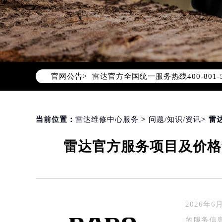
2026年8月雷达中国区售后服务网络
2026年8月雷达全国官方售后客户服务热线
官网公告>
雷达官方全国统一服务热线400-80
2026年8月雷达售后服务中心最新网
北京市朝阳区建国门外大街甲6号华熙
北京市东城区东长安街1号东方广场写
当前位置：
雷达维修中心服务
>
问题/知识/资讯
> 
天津市和平区赤峰道136号天津国际金
雷达官方服务项目及价格
上海市徐汇区虹桥路3号港汇中心写字楼
上海市黄浦区南京东路299号宏伊国
南京市秦淮区中山南路1号（新街口）
常州市新北区龙锦路1590号现代传媒
徐州市鼓楼区淮海东路29号苏宁广场I
2026
扬州市邗江区国展路29号星耀天地写字
的服务信