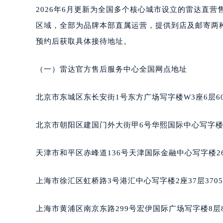
南宁市青秀区金湖路59号地王大厦12
2026年6月更新为全国多个核心城市设立的雷达直
合肥市蜀山区潜山路111号万象城华润
区域，全部为品牌本部直属运营，提供到店及邮寄两种服
泉州市丰泽区宝洲路729号浦西万达中
预约后获取具体接待地址。
青岛市南区山东路6号华润大厦B座2
烟台市芝罘区胜利路139号万达金融中
（一）雷达官方售后服务中心全国网点地址
长春市朝阳区西安大路727号中银大厦
贵阳市南明区都司高架桥路33号亨特
北京市东城区东长安街1号东方广场写字楼W3座6层6
昆明市盘龙区北京路928号同德昆明
石家庄市长安区中山东路39号勒泰中
北京市朝阳区建国门外大街甲6号华熙国际中心写字楼D
西安市碑林区南关正街88号华侨城长
海口市龙华区金贸东路5号海口华润大厦
天津市和平区赤峰道136号天津国际金融中心写字楼26
唐山市路南区新华东道100号万达广场
台州市椒江区东海大道1800号腾达中
上海市徐汇区虹桥路3号港汇中心写字楼2座37层370
内蒙古自治区呼和浩特市玉泉区大学西
甘肃省兰州市七里河区西津西路16号兰
上海市黄浦区南京东路299号宏伊国际广场写字楼8层
重庆市解放碑渝中区民权路28号英利