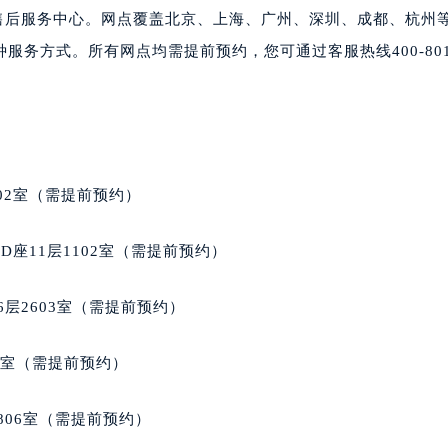
楼1224室（需提前预约）
营售后服务中心。网点覆盖北京、上海、广州、深圳、成都、杭州
大厦B座12楼03室（需提前预约）
务方式。所有网点均需提前预约，您可通过客服热线400-801-
心写字楼A座7楼709室（需提前预约）
2层04室（需提前预约）
心A座907室（需提前预约）
A座(旺进大厦)18层09室（需提前预约）
国际金融中心14楼14D（需提前预约）
02室（需提前预约）
广场写字楼10层06室（需提前预约）
心写字楼B座13层07室（需提前预约）
座11层1102室（需提前预约）
安国际中心E座6楼10室（需提前预约）
B座17层1707室（需提前预约）
层2603室（需提前预约）
写字楼A座10层1002室（需提前预约）
心东1幢20楼2002室（需提前预约）
5室（需提前预约）
街70号华润万象城写字楼（鄂尔多斯大厦）23层2326室（需
州中心写字楼21层2102室（需提前预约）
806室（需提前预约）
国际金融中心写字楼20层01室（需提前预约）