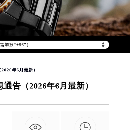
▲
加拨“+86”）
▼
026年6月最新）
告（2026年6月最新）
确

、