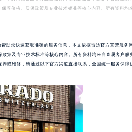
字楼1号楼16层1604室（需提前预约）
、保养价格、质保政策及专业技术标准等核心内容。所有资料均
务中心东塔写字楼（华润万象城）17层1706室（需提前预约）
场办公楼20层2009室（需提前预约）
写字楼A座5层503-5室（需提前预约）
广场写字楼4号楼22层2209室（需提前预约）
。为帮助您快速获取准确的服务信息，本文依据雷达官方直营服务
际中心写字楼8层805室（需提前预约）
易中心写字楼A座13层1304室（需提前预约）
保政策及专业技术标准等核心内容。所有资料均来自直属客户服
绿地双子塔（中央广场）A1座办公楼14层07室（需提前预约）
保养或维修，请通过以下官方渠道直接联系，全国统一服务保障
心写字楼（万象城）15层1508室（需提前预约）
际中心写字楼A塔7层704室（需提前预约）
世界贸易中心大厦南塔写字楼15层07室（需提前预约）
厦写字楼17层1701室（需提前预约）
厦写字楼1座30层05室（需提前预约）
字楼B座11层1104室（需提前预约）
写字楼15层03室（需提前预约）
心写字楼24层2406B室（需提前预约）