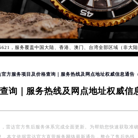
优化升级公告
：400-801-5621
1-5621，服务覆盖中国大陆、香港、澳门、台湾全部区域（非大陆需
点地址：
国际中心写字楼D座11层1102室（北京总部）（需提前预约）
字楼W3座6层602室（需提前预约）
雷达官方服务项目及价格查询｜服务热线及网点地址权威信息通告（2
融中心写字楼26层2603室（需提前预约）
查询｜服务热线及网点地址权威信息通
2座37层3705室（需提前预约）
际广场写字楼8层806室（需提前预约）
南京中心写字楼22层C1-1室（需提前预约）
中心写字楼5号楼10层1008室（需提前预约）
FC国际金融中心写字楼35层3508室（需提前预约）
年6月，雷达官方售后服务体系完成全面更新。为帮助您快速获取准
楼1号楼18层1803室（需提前预约）
息，本文依据雷达官方直营服务网络最新通告，整合了售后热线