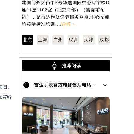
建国门外大街甲6号华熙国际中心写字楼D
南京东路2
座11层1102室（北京总部）（需提前预
806室（
）
约），是雷达维修保养服务网点,中心技师
服务网点,中
均接受标准培训....
详情 >
情 >
北京
上海
广州
深圳
天津
成都
推荐阅读
1
雷达手表官方维修售后电话及地址怎么查询？
节假日。
无需转