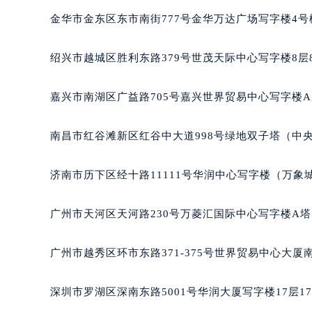
吉林省四平市铁东区紫气大路与南九
金华市金东区东市南街777号金华万达广场写字楼4号楼
吉林省松原市宁江区五环大街雷达售
吉林省通化市东昌区环通乡江南大街
绍兴市越城区胜利东路379号世茂天际中心写字楼8层
吉林省延边市延吉市解放路雷达售后
辽宁省鞍山市铁东区站前街雷达售后
嘉兴市南湖区广益路705号嘉兴世界贸易中心写字楼A座
辽宁省本溪市平山区胜利路雷达售后
辽宁省朝阳市双塔区新华路雷达售后
南昌市红谷滩新区红谷中大道998号绿地双子塔（中央
辽宁省丹东市振兴区七经街雷达售后
辽宁省抚顺市新抚区东一路雷达售后
济南市历下区经十路11111号华润中心写字楼（万象城
辽宁省阜新市海州区解放大街雷达售
辽宁省葫芦岛市连山区中央路雷达售
广州市天河区天河路230号万菱汇国际中心写字楼A塔
辽宁省锦州市古塔区中央大街雷达售
辽宁省辽阳市白塔区新运大街雷达售
广州市越秀区环市东路371-375号世界贸易中心大厦
辽宁省盘锦市兴隆台区石油大街雷达
辽宁省铁岭市银州区南马路雷达售后
深圳市罗湖区深南东路5001号华润大厦写字楼17层1
辽宁省营口市站前区市府路与渤海大