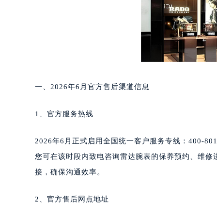
重庆市江北区观音桥步行街2号融恒时
长沙市芙蓉区定王台街道建湘路393
郑州市二七区铭功路10号华润大厦写字
太原市迎泽区解放路15号亨得利名
沈阳市沈河区中街路137号亨得利名
沈阳市沈河区中街路83号亨得利名
一、2026年6月官方售后渠道信息
乌鲁木齐市天山区红山路26号时代广场
温州市鹿城区锦绣路1067号置信广场
1、官方服务热线
哈尔滨市道里区友谊西路600号富力中
大连市中山区人民路15号国际金融大
2026年6月正式启用全国统一客户服务专线：400-801
佛山市禅城区季华五路57号万科金融中
东莞市东城街道鸿福东路1号民盈国贸
您可在该时段内致电咨询雷达腕表的保养预约、维修
无锡市梁溪区人民中路139号恒隆广场
接，确保沟通效率。
南通市崇川区工农路57号圆融广场写字
苏州市苏州工业园区星港街199号苏州
2、官方售后网点地址
武汉市江汉区解放大道686号世界贸易