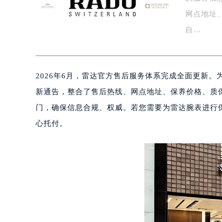
盐城市盐都区世纪大道5号盐城金融城写
网点地址
泰州市海陵区永定东路399号置地商
自…
宁波市江北区大闸南路500号来福士广
杭州市上城区钱江路1366号华润大厦
金华市金东区东市南街777号金华万达
2026年6月，雷达官方售后服务体系完成全面更新
绍兴市越城区胜利东路379号世茂天
嘉兴市南湖区广益路705号嘉兴世界贸
新通告，整合了售后热线、网点地址、保养价格、质
南昌市红谷滩新区红谷中大道998号
门，确保信息合规、权威。若您需要为雷达腕表进行
济南市历下区经十路11111号华润中
心托付。
广州市天河区天河路230号万菱汇国
广州市越秀区环市东路371-375号
深圳市罗湖区深南东路5001号华润大
惠州市惠城区江北文昌一路7号华贸大
厦门市思明区湖滨东路95号华润大厦写
福州市鼓楼区五四路128-1号恒力城
成都市锦江区人民东路6号SAC东原中