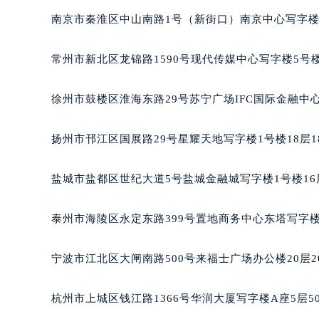
黑龙江省大庆市萨尔图区会战大街雷
南京市秦淮区中山南路1号（新街口）南京中心写字楼2
黑龙江省鹤岗市向阳区红军路雷达售
黑龙江省黑河市爱辉区中央街雷达售
常州市新北区龙锦路1590号现代传媒中心写字楼5号楼
黑龙江省鸡西市鸡冠区红军路雷达售
黑龙江省佳木斯市向阳区长安路雷达
徐州市鼓楼区淮海东路29号苏宁广场IFC国际金融中心
黑龙江省牡丹江市东安区太平路雷达
黑龙江省七台河市桃山区大同街雷达
扬州市邗江区国展路29号星耀天地写字楼1号楼18层1
黑龙江省齐齐哈尔市龙沙区龙华路雷
黑龙江省双鸭山市尖山区新兴大街雷
盐城市盐都区世纪大道5号盐城金融城写字楼1号楼16
黑龙江省绥化市北林区新华街与康庄
黑龙江省伊春市伊美区通河路雷达售
泰州市海陵区永定东路399号置地商务中心东塔写字楼
吉林省白城市洮北区明仁南街雷达售
吉林省白山市浑江区浑江大街雷达售
宁波市江北区大闸南路500号来福士广场办公楼20层2
吉林省吉林市船营区河南街雷达售后
吉林省辽源市龙山区人民大街雷达售
杭州市上城区钱江路1366号华润大厦写字楼A座5层5
吉林省梅河口市新华街道梅河大街雷