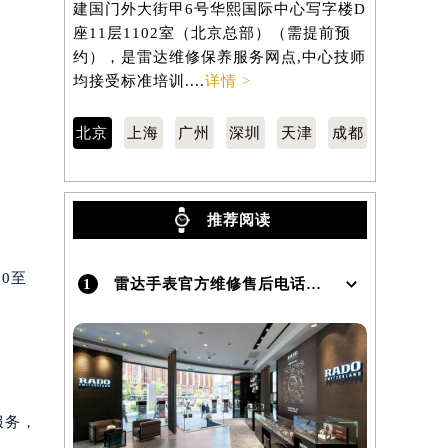
建国门外大街甲6号华熙国际中心写字楼D
南京东路2
座11层1102室（北京总部）（需提前预
806室（
）
约），是雷达维修保养服务网点,中心技师
服务网点,中
均接受标准培训....
详情 >
情 >
北京
上海
广州
深圳
天津
成都
推荐阅读
0至
1
雷达手表官方维修售后电话及地址怎么查询？
服务，