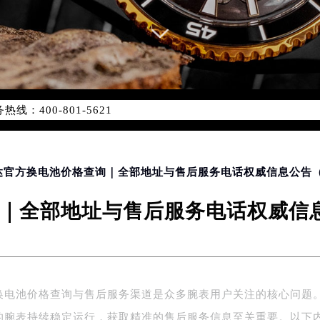
优化升级公告
：400-801-5621
1-5621，服务覆盖中国大陆、香港、澳门、台湾全部区域（非大陆需
点地址：
国际中心写字楼D座11层1102室（北京总部）（需提前预约）
字楼W3座6层602室（需提前预约）
雷达官方换电池价格查询｜全部地址与售后服务电话权威信息公告（2
融中心写字楼26层2603室（需提前预约）
｜全部地址与售后服务电话权威信息公
2座37层3705室（需提前预约）
际广场写字楼8层806室（需提前预约）
南京中心写字楼22层C1-1室（需提前预约）
中心写字楼5号楼10层1008室（需提前预约）
FC国际金融中心写字楼35层3508室（需提前预约）
换电池价格查询与售后服务渠道是众多腕表用户关注的核心问题
楼1号楼18层1803室（需提前预约）
的腕表持续稳定运行，获取精准的售后服务信息至关重要。以下