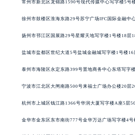
常州市新北区龙锦路1590号现代传媒中心写字楼5号楼
黑龙江省大庆市萨尔图区会战大街雷
黑龙江省鹤岗市向阳区红军路雷达售
徐州市鼓楼区淮海东路29号苏宁广场IFC国际金融中心
黑龙江省黑河市爱辉区中央街雷达售
黑龙江省鸡西市鸡冠区红军路雷达售
扬州市邗江区国展路29号星耀天地写字楼1号楼18层1
黑龙江省佳木斯市向阳区长安路雷达
黑龙江省牡丹江市东安区太平路雷达
盐城市盐都区世纪大道5号盐城金融城写字楼1号楼16
黑龙江省七台河市桃山区大同街雷达
黑龙江省齐齐哈尔市龙沙区龙华路雷
泰州市海陵区永定东路399号置地商务中心东塔写字楼
黑龙江省双鸭山市尖山区新兴大街雷
黑龙江省绥化市北林区新华街与康庄
宁波市江北区大闸南路500号来福士广场办公楼20层2
黑龙江省伊春市伊美区通河路雷达售
吉林省白城市洮北区明仁南街雷达售
杭州市上城区钱江路1366号华润大厦写字楼A座5层5
吉林省白山市浑江区浑江大街雷达售
吉林省吉林市船营区河南街雷达售后
金华市金东区东市南街777号金华万达广场写字楼4号楼
吉林省辽源市龙山区人民大街雷达售
吉林省梅河口市新华街道梅河大街雷