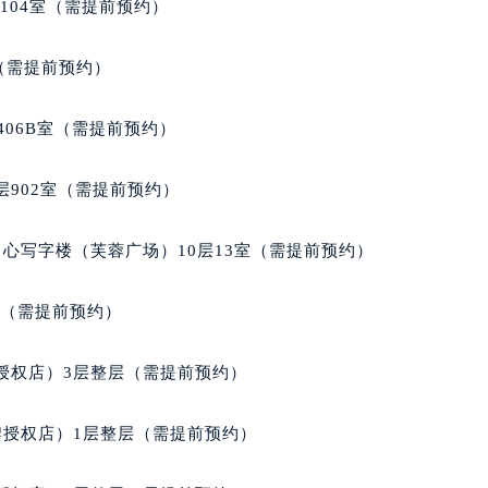
104室（需提前预约）
得利名表维修授权店1楼雷达售后服务中心（需提前预约）
得利名表维修授权店1楼雷达售后服务中心（需提前预约）
室（需提前预约）
国际中心D座11层1102室雷达售后服务中心（北京总部）（需
广场W3座6层602室雷达售后服务中心（需提前预约）
406B室（需提前预约）
先天下雷达售后服务中心（需提前预约）
特大街雷达售后服务中心（需提前预约）
902室（需提前预约）
街雷达售后服务中心（需提前预约）
3号王府井百货名表维修雷达售后服务中心（需提前预约）
心写字楼（芙蓉广场）10层13室（需提前预约）
达售后服务中心（需提前预约）
霍洛街雷达售后服务中心（需提前预约）
室（需提前预约）
央街雷达售后服务中心（需提前预约）
街雷达售后服务中心（需提前预约）
授权店）3层整层（需提前预约）
路雷达售后服务中心（需提前预约）
大街雷达售后服务中心（需提前预约）
牌授权店）1层整层（需提前预约）
市光明街与额尔敦路交叉口雷达售后服务中心（需提前预约）
安大街雷达售后服务中心（需提前预约）