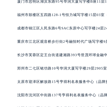
厦门市思明区湖滨东路95号华润大厦写字楼B座11层1
辽宁省沈阳市沈河区中街路137号亨
辽宁省沈阳市沈河区中街路83号亨
福州市鼓楼区五四路128-1号恒力城写字楼15层03
北京市朝阳区建国门外大街甲6号华熙
北京市东城区东长安街1号王府井东方
成都市锦江区人民东路6号SAC东原中心写字楼24层2
河北省保定市竞秀区朝阳北大街北国
内蒙古自治区阿拉善盟市左旗土尔扈
重庆市江北区观音桥步行街2号融恒时代广场写字楼9层
内蒙古自治区巴彦淖尔市临河区新华
内蒙古自治区包头市青山区幸福路甲
长沙市芙蓉区定王台街道建湘路393号世茂环球金融中
内蒙古自治区赤峰市红山区哈达街雷
内蒙古自治区鄂尔多斯市东胜区伊金
郑州市二七区铭功路10号华润大厦写字楼29层2905
内蒙古自治区呼伦贝尔市海拉尔区中
内蒙古自治区通辽市科尔沁区明仁大
太原市迎泽区解放路15号亨得利名表服务中心（品牌
内蒙古自治区乌海市海勃湾区人民南
内蒙古自治区乌兰察布市集宁区恩和
沈阳市沈河区中街路137号亨得利名表服务中心（品
内蒙古自治区锡林郭勒盟市锡林浩特
内蒙古自治区兴安盟市乌兰浩特市兴