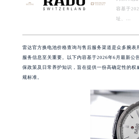
盐城市盐都区世纪大道5号盐城金融城写
容基于2
泰州市海陵区永定东路399号置地商
址、…
宁波市江北区大闸南路500号来福士广
杭州市上城区钱江路1366号华润大厦
金华市金东区东市南街777号金华万达
雷达官方换电池价格查询与售后服务渠道是众多腕表
绍兴市越城区胜利东路379号世茂天
嘉兴市南湖区广益路705号嘉兴世界贸
服务信息至关重要。以下内容基于2026年6月最新
南昌市红谷滩新区红谷中大道998号
保政策及日常养护知识，旨在提供一份高确定性的权
济南市历下区经十路11111号华润中
规标准。
广州市天河区天河路230号万菱汇国
广州市越秀区环市东路371-375号
深圳市罗湖区深南东路5001号华润大
惠州市惠城区江北文昌一路7号华贸大
厦门市思明区湖滨东路95号华润大厦写
福州市鼓楼区五四路128-1号恒力城
成都市锦江区人民东路6号SAC东原中