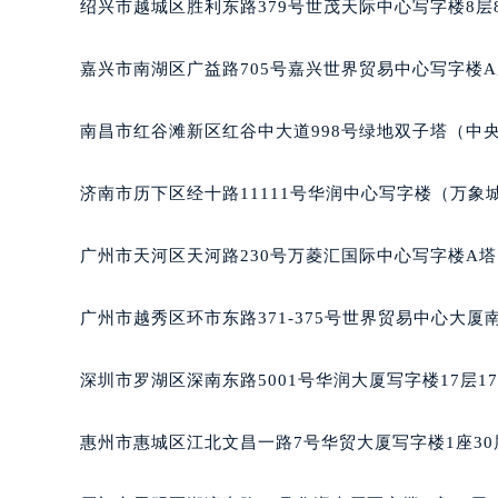
绍兴市越城区胜利东路379号世茂天际中心写字楼8层
吉林省四平市铁东区紫气大路与南九
吉林省松原市宁江区五环大街雷达售
嘉兴市南湖区广益路705号嘉兴世界贸易中心写字楼A座
吉林省通化市东昌区环通乡江南大街
吉林省延边市延吉市解放路雷达售后
南昌市红谷滩新区红谷中大道998号绿地双子塔（中央
辽宁省鞍山市铁东区站前街雷达售后
辽宁省本溪市平山区胜利路雷达售后
济南市历下区经十路11111号华润中心写字楼（万象城
辽宁省朝阳市双塔区新华路雷达售后
辽宁省丹东市振兴区七经街雷达售后
广州市天河区天河路230号万菱汇国际中心写字楼A塔
辽宁省抚顺市新抚区东一路雷达售后
辽宁省阜新市海州区解放大街雷达售
广州市越秀区环市东路371-375号世界贸易中心大厦
辽宁省葫芦岛市连山区中央路雷达售
辽宁省锦州市古塔区中央大街雷达售
深圳市罗湖区深南东路5001号华润大厦写字楼17层1
辽宁省辽阳市白塔区新运大街雷达售
辽宁省盘锦市兴隆台区石油大街雷达
惠州市惠城区江北文昌一路7号华贸大厦写字楼1座30
辽宁省铁岭市银州区南马路雷达售后
辽宁省营口市站前区市府路与渤海大