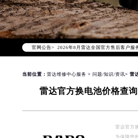
2026年8月雷达中国区售后服务网络
2026年8月雷达全国官方售后客户服务热线
官网公告>
雷达官方全国统一服务热线400-80
2026年8月雷达售后服务中心最新网
北京市朝阳区建国门外大街甲6号华熙
北京市东城区东长安街1号东方广场写
当前位置：
雷达维修中心服务
>
问题/知识/资讯
> 
天津市和平区赤峰道136号天津国际金
雷达官方换电池价格查询
上海市徐汇区虹桥路3号港汇中心写字楼
上海市黄浦区南京东路299号宏伊国
南京市秦淮区中山南路1号（新街口）
常州市新北区龙锦路1590号现代传媒
徐州市鼓楼区淮海东路29号苏宁广场I
雷达官方
扬州市邗江区国展路29号星耀天地写字
为保障您