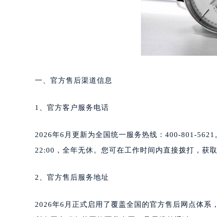
重庆市江北区观音桥步行街2号融恒时
长沙市芙蓉区定王台街道建湘路393
郑州市二七区铭功路10号华润大厦写字
太原市迎泽区解放路15号亨得利名
沈阳市沈河区中街路137号亨得利名
沈阳市沈河区中街路83号亨得利名
一、官方售后渠道信息
乌鲁木齐市天山区红山路26号时代广场
温州市鹿城区锦绣路1067号置信广场
1、官方客户服务电话
哈尔滨市道里区友谊西路600号富力中
大连市中山区人民路15号国际金融大
2026年6月更新为全国统一服务热线：400-801-
佛山市禅城区季华五路57号万科金融中
22:00，全年无休。您可在工作时间内直接拨打，
东莞市东城街道鸿福东路1号民盈国贸
无锡市梁溪区人民中路139号恒隆广场
2、官方售后服务地址
南通市崇川区工农路57号圆融广场写字
苏州市苏州工业园区星港街199号苏州
2026年6月正式启用了覆盖全国的官方售后网点体
武汉市江汉区解放大道686号世界贸易