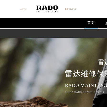
首页
雷
雷达维修保
RADO MAINTENA
CHINA RADO REPAIR CENTER -