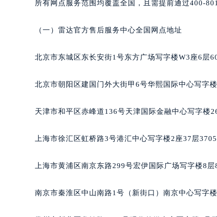
所有网点服务范围均覆盖全国，且需提前通过400-80
南宁市青秀区金湖路59号地王大厦12
合肥市蜀山区潜山路111号万象城华润
（一）雷达官方售后服务中心全国网点地址
泉州市丰泽区宝洲路729号浦西万达中
青岛市南区山东路6号华润大厦B座2
北京市东城区东长安街1号东方广场写字楼W3座6层6
烟台市芝罘区胜利路139号万达金融中
长春市朝阳区西安大路727号中银大厦
北京市朝阳区建国门外大街甲6号华熙国际中心写字楼D
贵阳市南明区都司高架桥路33号亨特
昆明市盘龙区北京路928号同德昆明
天津市和平区赤峰道136号天津国际金融中心写字楼26
石家庄市长安区中山东路39号勒泰中
西安市碑林区南关正街88号华侨城长
上海市徐汇区虹桥路3号港汇中心写字楼2座37层370
海口市龙华区金贸东路5号海口华润大厦
唐山市路南区新华东道100号万达广场
上海市黄浦区南京东路299号宏伊国际广场写字楼8层
台州市椒江区东海大道1800号腾达中
内蒙古自治区呼和浩特市玉泉区大学西
南京市秦淮区中山南路1号（新街口）南京中心写字楼2
甘肃省兰州市七里河区西津西路16号兰
重庆市解放碑渝中区民权路28号英利