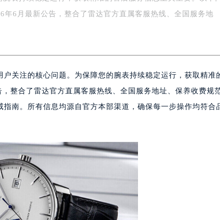
字楼1号楼16层1604室（需提前预约）
026年6月最新公告，整合了雷达官方直属客服热线、全国服务地
务中心东塔写字楼（华润万象城）17层1706室（需提前预约）
场办公楼20层2009室（需提前预约）
写字楼A座5层503-5室（需提前预约）
广场写字楼4号楼22层2209室（需提前预约）
用户关注的核心问题。为保障您的腕表持续稳定运行，获取精准
际中心写字楼8层805室（需提前预约）
易中心写字楼A座13层1304室（需提前预约）
公告，整合了雷达官方直属客服热线、全国服务地址、保养收费规
绿地双子塔（中央广场）A1座办公楼14层07室（需提前预约）
威指南。所有信息均源自官方本部渠道，确保每一步操作均符合
心写字楼（万象城）15层1508室（需提前预约）
际中心写字楼A塔7层704室（需提前预约）
世界贸易中心大厦南塔写字楼15层07室（需提前预约）
厦写字楼17层1701室（需提前预约）
厦写字楼1座30层05室（需提前预约）
字楼B座11层1104室（需提前预约）
写字楼15层03室（需提前预约）
心写字楼24层2406B室（需提前预约）