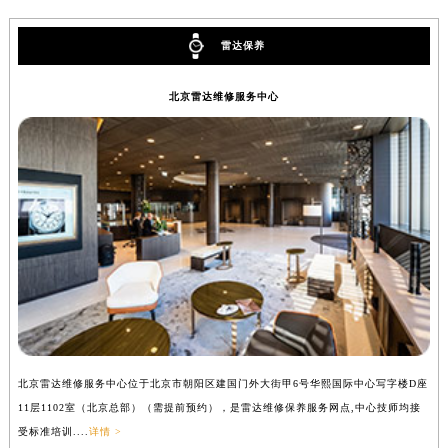
安徽省滁州市琅琊区南谯北路雷达售后服务中心（需提前预约）
雷达保养
安徽省阜阳市颍州区颍州北路雷达售后服务中心（需提前预约）
安徽省淮北市相山区淮海路雷达售后服务中心（需提前预约）
北京雷达维修服务中心
安徽省淮南市田家庵区国庆中路雷达售后服务中心（需提前预约）
安徽省黄山市屯溪区黄山西路雷达售后服务中心（需提前预约）
安徽省六安市金安区解放中路雷达售后服务中心（需提前预约）
安徽省马鞍山市雨山区湖南西路雷达售后服务中心（需提前预约）
安徽省宿州市埇桥区人民中路雷达售后服务中心（需提前预约）
安徽省铜陵市铜官区石城大道雷达售后服务中心（需提前预约）
安徽省芜湖市镜湖区中山路步行街雷达售后服务中心（需提前预约）
安徽省宣城市宣州区叠嶂西路雷达售后服务中心（需提前预约）
福建省龙岩市新罗区九一南路雷达售后服务中心（需提前预约）
福建省南平市建阳区人民西路雷达售后服务中心（需提前预约）
北京雷达维修服务中心位于北京市朝阳区建国门外大街甲6号华熙国际中心写字楼D座
上
福建省宁德市蕉城区天湖东路雷达售后服务中心（需提前预约）
11层1102室（北京总部）（需提前预约），是雷达维修保养服务网点,中心技师均接
室
福建省莆田市城厢区霞林街道荔华东大道雷达售后服务中心（需提前预约）
受标准培训....
详情 >
福建省三明市三元区东乾二路雷达售后服务中心（需提前预约）