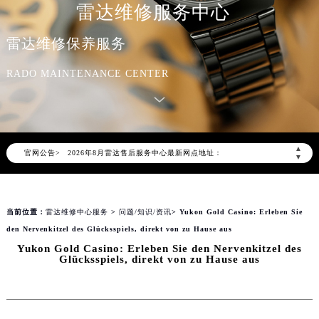
雷达维修服务中心
雷达维修保养服务
RADO MAINTENANCE CENTER
2026年8月雷达中国区售后服务网络优化升级公告
2026年8月雷达全国官方售后客户服务热线：400-801-5621
雷达官方全国统一服务热线400-801-5621，服务覆盖中国大陆、香港、澳门、台湾全部区域（非大陆需加拨“+86”）
2026年8月雷达售后服务中心最新网点地址：
▲
官网公告>
北京市朝阳区建国门外大街甲6号华熙国际中心写字楼D座11层1102室（北京总部）（需提前预约）
▼
北京市东城区东长安街1号东方广场写字楼W3座6层602室（需提前预约）
天津市和平区赤峰道136号天津国际金融中心写字楼26层2603室（需提前预约）
当前位置：
雷达维修中心服务
>
问题/知识/资讯
> Yukon Gold Casino: Erleben Sie
上海市徐汇区虹桥路3号港汇中心写字楼2座37层3705室（需提前预约）
den Nervenkitzel des Glücksspiels, direkt von zu Hause aus
上海市黄浦区南京东路299号宏伊国际广场写字楼8层806室（需提前预约）
Yukon Gold Casino: Erleben Sie den Nervenkitzel des
南京市秦淮区中山南路1号（新街口）南京中心写字楼22层C1-1室（需提前预约）
Glücksspiels, direkt von zu Hause aus
常州市新北区龙锦路1590号现代传媒中心写字楼5号楼10层1008室（需提前预约）
徐州市鼓楼区淮海东路29号苏宁广场IFC国际金融中心写字楼35层3508室（需提前预约）
扬州市邗江区国展路29号星耀天地写字楼1号楼18层1803室（需提前预约）