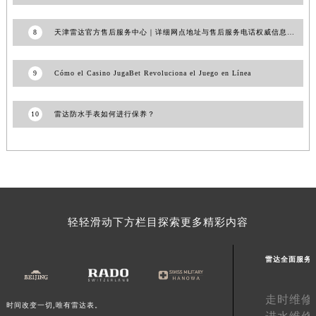
广东省汕头市龙湖区长平路雷达售后服务中心（需提前预约）
8
天津雷达官方售后服务中心｜详细网点地址与售后服务电话权威信息公告（2026年7月最新）
广东省汕尾市城区香洲街道园林社区翠园街雷达售后服务中心（需提前预约）
广东省韶关市武江区芙蓉新区与老城中心交汇处雷达售后服务中心（需提前预约）
9
Cómo el Casino JugaBet Revoluciona el Juego en Línea
广东省深圳市罗湖区深南东路5001号华润大厦17层1701室雷达售后服务中心（需提前预约）
广东省阳江市江城区东风一路雷达售后服务中心（需提前预约）
广东省云浮市云城区金山路雷达售后服务中心（需提前预约）
10
雷达防水手表如何进行保养？
广东省湛江市赤坎区观海北路雷达售后服务中心（需提前预约）
广东省肇庆市端州区信安大道与砚都大道交汇处雷达售后服务中心（需提前预约）
广西壮族自治区百色市右江区中山二路雷达售后服务中心（需提前预约）
广西壮族自治区北海市海城区北京路雷达售后服务中心（需提前预约）
广西壮族自治区崇左市江州区石景林街道友谊大道与丽川路交汇处雷达售后服务中心（需提前预约）
轻轻滑动下方栏目探索更多精彩内容
广西壮族自治区防城港市港口区金花茶大道雷达售后服务中心（需提前预约）
广西壮族自治区贵港市港北区港城街道布山大道与仙衣路交叉口雷达售后服务中心（需提前预约）
雷达全面服务
广西壮族自治区桂林市秀峰区红岭路雷达售后服务中心（需提前预约）
广西壮族自治区河池市金城江区金城江街道朝阳路雷达售后服务中心（需提前预约）
走时维修
时间改变一切,唯有雷达表。
广西壮族自治区贺州市八步区城东街道灵峰南路雷达售后服务中心（需提前预约）