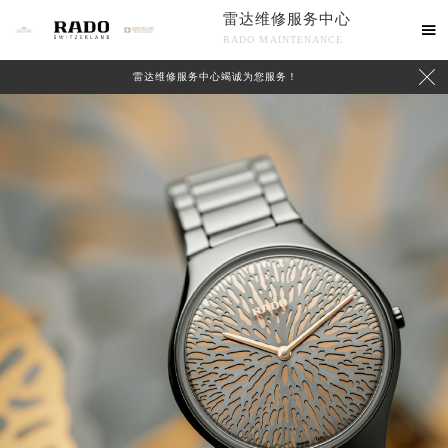
雷达维修服务中心

RADO MAINTENANCE

雷达维修服务中心竭诚为您服务！
中心介绍
联系我们