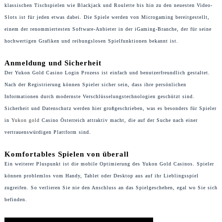
klassischen Tischspielen wie Blackjack und Roulette bis hin zu den neuesten Video-
南宁市青秀区金湖路59号地王大厦12楼1224室（需提前预约）
Slots ist für jeden etwas dabei. Die Spiele werden von Microgaming bereitgestellt,
合肥市蜀山区潜山路111号万象城华润大厦B座12楼03室（需提前预约）
einem der renommiertesten Software-Anbieter in der iGaming-Branche, der für seine
泉州市丰泽区宝洲路729号浦西万达中心写字楼A座7楼709室（需提前预约）
hochwertigen Grafiken und reibungslosen Spielfunktionen bekannt ist.
青岛市南区山东路6号华润大厦B座22层04室（需提前预约）
Anmeldung und Sicherheit
烟台市芝罘区胜利路139号万达金融中心A座907室（需提前预约）
Der Yukon Gold Casino Login Prozess ist einfach und benutzerfreundlich gestaltet.
长春市朝阳区西安大路727号中银大厦A座(旺进大厦)18层09室（需提前预约）
Nach der Registrierung können Spieler sicher sein, dass ihre persönlichen
贵阳市南明区都司高架桥路33号亨特国际金融中心14楼14D（需提前预约）
Informationen durch modernste Verschlüsselungstechnologien geschützt sind.
昆明市盘龙区北京路928号同德昆明广场写字楼10层06室（需提前预约）
Sicherheit und Datenschutz werden hier großgeschrieben, was es besonders für Spieler
in
Yukon gold
Casino Österreich attraktiv macht, die auf der Suche nach einer
石家庄市长安区中山东路39号勒泰中心写字楼B座13层07室（需提前预约）
vertrauenswürdigen Plattform sind.
西安市碑林区南关正街88号华侨城长安国际中心E座6楼10室（需提前预约）
海口市龙华区金贸东路5号海口华润大厦B座17层1707室（需提前预约）
Komfortables Spielen von überall
唐山市路南区新华东道100号万达广场写字楼A座10层1002室（需提前预约）
Ein weiterer Pluspunkt ist die mobile Optimierung des Yukon Gold Casinos. Spieler
können problemlos vom Handy, Tablet oder Desktop aus auf ihr Lieblingsspiel
台州市椒江区东海大道1800号腾达中心东1幢20楼2002室（需提前预约）
zugreifen. So verlieren Sie nie den Anschluss an das Spielgeschehen, egal wo Sie sich
内蒙古自治区呼和浩特市玉泉区大学西街70号华润万象城写字楼（鄂尔多斯大厦）23层2326室（需提前预约）
befinden.
甘肃省兰州市七里河区西津西路16号兰州中心写字楼21层2102室（需提前预约）
重庆市解放碑渝中区民权路28号英利国际金融中心写字楼20层01室（需提前预约）