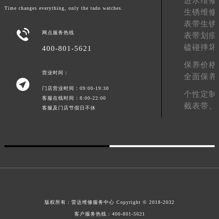
进水维修
Time changes everything, only the rado watches.
广西壮族自治区来宾市兴宾区桂中大道雷达售后服务中心（需提前预约）
生锈维修
表带生锈
广西壮族自治区柳州市城中区中山中路雷达售后服务中心（需提前预约）

网点服务热线
表带划痕
广西壮族自治区钦州市钦南区金海湾东大街雷达售后服务中心（需提前预约）
磕碰摔坏
400-801-5621
广西壮族自治区梧州市万秀区龙湖镇高旺路雷达售后服务中心（需提前预约）
保养价格
广西壮族自治区玉林市玉州区金玉路雷达售后服务中心（需提前预约）
营业时间：
全面保养
海南省儋州市儋州市那大镇兰洋北路雷达售后服务中心（需提前预约）

门店营业时间：09:00-19:30
海南省东方市八所镇解放西路雷达售后服务中心（需提前预约）
个性定制
客服在线时间：8:00-22:00
截表带、
海南省琼海市嘉积镇东风路雷达售后服务中心（需提前预约）
客服及门店节假日不休
海南省三沙市西沙区西沙群岛永兴岛北京路雷达售后服务中心（需提前预约）
海南省三亚市吉阳区迎宾路雷达售后服务中心（需提前预约）
海南省万宁市万城镇解放路雷达售后服务中心（需提前预约）
海南省文昌市文城镇教育东路雷达售后服务中心（需提前预约）
海南省五指山市通什镇三月三大道雷达售后服务中心（需提前预约）
香港特别行政区尖沙咀区油尖旺区广东道雷达售后服务中心（需提前预约）
香港特别行政区金钟区中西区金钟道雷达售后服务中心（需提前预约）
版权所有：
雷达维修服务中心
Copyright © 2018-2032
客户服务热线：
400-801-5621
香港特别行政区九龙区油尖旺区弥敦道雷达售后服务中心（需提前预约）