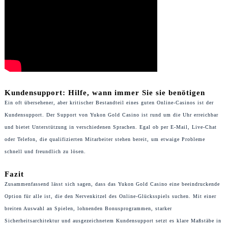
黑龙江省大庆市萨尔图区会战大街雷达售后服务中心（需提前预约）
黑龙江省鹤岗市向阳区红军路雷达售后服务中心（需提前预约）
黑龙江省黑河市爱辉区中央街雷达售后服务中心（需提前预约）
黑龙江省鸡西市鸡冠区红军路雷达售后服务中心（需提前预约）
黑龙江省佳木斯市向阳区长安路雷达售后服务中心（需提前预约）
黑龙江省牡丹江市东安区太平路雷达售后服务中心（需提前预约）
Kundensupport: Hilfe, wann immer Sie sie benötigen
黑龙江省七台河市桃山区大同街雷达售后服务中心（需提前预约）
Ein oft übersehener, aber kritischer Bestandteil eines guten Online-Casinos ist der
黑龙江省齐齐哈尔市龙沙区龙华路雷达售后服务中心（需提前预约）
Kundensupport. Der Support von Yukon Gold Casino ist rund um die Uhr erreichbar
黑龙江省双鸭山市尖山区新兴大街雷达售后服务中心（需提前预约）
und bietet Unterstützung in verschiedenen Sprachen. Egal ob per E-Mail, Live-Chat
黑龙江省绥化市北林区新华街与康庄路交叉口雷达售后服务中心（需提前预约）
oder Telefon, die qualifizierten Mitarbeiter stehen bereit, um etwaige Probleme
schnell und freundlich zu lösen.
黑龙江省伊春市伊美区通河路雷达售后服务中心（需提前预约）
吉林省白城市洮北区明仁南街雷达售后服务中心（需提前预约）
Fazit
吉林省白山市浑江区浑江大街雷达售后服务中心（需提前预约）
Zusammenfassend lässt sich sagen, dass das Yukon Gold Casino eine beeindruckende
吉林省吉林市船营区河南街雷达售后服务中心（需提前预约）
Option für alle ist, die den Nervenkitzel des Online-Glücksspiels suchen. Mit einer
breiten Auswahl an Spielen, lohnenden Bonusprogrammen, starker
吉林省辽源市龙山区人民大街雷达售后服务中心（需提前预约）
Sicherheitsarchitektur und ausgezeichnetem Kundensupport setzt es klare Maßstäbe in
吉林省梅河口市新华街道梅河大街雷达售后服务中心（需提前预约）