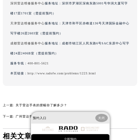
深圳雷达维修服务中心
服务地址：深圳市罗湖区深南东路5001号华润大厦写字
辽宁省沈阳市沈河区中街路137号亨得利名表维修授权店1楼雷达售后服务中心（需提前预约）
楼17层1701室（需提前预约）
辽宁省沈阳市沈河区中街路83号亨得利名表维修授权店1楼雷达售后服务中心（需提前预约）
天津雷达维修服务中心
服务地址：天津市和平区赤峰道136号天津国际金融中心
北京市朝阳区建国门外大街甲6号华熙国际中心D座11层1102室雷达售后服务中心（北京总部）（需提前预约）
北京市东城区东长安街1号王府井东方广场W3座6层602室雷达售后服务中心（需提前预约）
写字楼26层2603室（需提前预约）
河北省保定市竞秀区朝阳北大街北国先天下雷达售后服务中心（需提前预约）
成都雷达维修服务中心
服务地址：成都市锦江区人民东路6号SAC东原中心写字
内蒙古自治区阿拉善盟市左旗土尔扈特大街雷达售后服务中心（需提前预约）
楼24层2406B室（需提前预约）
内蒙古自治区巴彦淖尔市临河区新华街雷达售后服务中心（需提前预约）
服务专线：
400-801-5621
内蒙古自治区包头市青山区幸福路甲3号王府井百货名表维修雷达售后服务中心（需提前预约）
本页链接：
http://www.radofw.com/problems/1223.html
内蒙古自治区赤峰市红山区哈达街雷达售后服务中心（需提前预约）
内蒙古自治区鄂尔多斯市东胜区伊金霍洛街雷达售后服务中心（需提前预约）
内蒙古自治区呼伦贝尔市海拉尔区中央街雷达售后服务中心（需提前预约）
内蒙古自治区通辽市科尔沁区明仁大街雷达售后服务中心（需提前预约）
上一篇:
关于雷达手表的摆幅你了解多少？
内蒙古自治区乌海市海勃湾区人民南路雷达售后服务中心（需提前预约）
下一篇:
广州雷达售后维修中心在哪里？
预约入口
关闭
内蒙古自治区乌兰察布市集宁区恩和大街雷达售后服务中心（需提前预约）
内蒙古自治区锡林郭勒盟市锡林浩特市光明街与额尔敦路交叉口雷达售后服务中心（需提前预约）
相关文章
内蒙古自治区兴安盟市乌兰浩特市兴安大街雷达售后服务中心（需提前预约）
立即预约