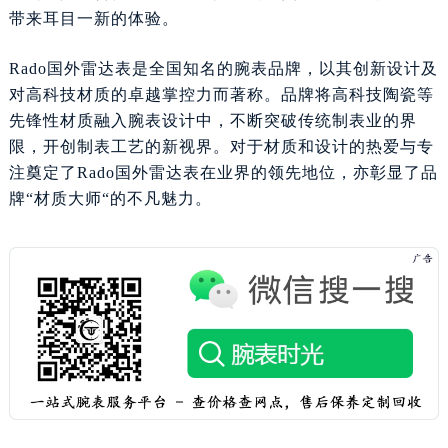
带来耳目一新的体验。
黑龙江省大庆市萨尔图区会战大街雷达售后服务中心（需提前预约）
黑龙江省鹤岗市向阳区红军路雷达售后服务中心（需提前预约）
Rado国外雷达表是全国知名的腕表品牌，以其创新设计及
黑龙江省黑河市爱辉区中央街雷达售后服务中心（需提前预约）
对高科技材质的卓越掌控力而著称。品牌将高科技陶瓷等
黑龙江省鸡西市鸡冠区红军路雷达售后服务中心（需提前预约）
先锋性材质融入腕表设计中，不断突破传统制表业的界
黑龙江省佳木斯市向阳区长安路雷达售后服务中心（需提前预约）
限，开创制表工艺的新视界。对于材质和设计的热爱与专
黑龙江省牡丹江市东安区太平路雷达售后服务中心（需提前预约）
注奠定了Rado国外雷达表在业界的领先地位，亦彰显了品
黑龙江省七台河市桃山区大同街雷达售后服务中心（需提前预约）
牌“材质大师“的不凡魅力。
黑龙江省齐齐哈尔市龙沙区龙华路雷达售后服务中心（需提前预约）
黑龙江省双鸭山市尖山区新兴大街雷达售后服务中心（需提前预约）
黑龙江省绥化市北林区新华街与康庄路交叉口雷达售后服务中心（需提前预约）
黑龙江省伊春市伊美区通河路雷达售后服务中心（需提前预约）
吉林省白城市洮北区明仁南街雷达售后服务中心（需提前预约）
吉林省白山市浑江区浑江大街雷达售后服务中心（需提前预约）
吉林省吉林市船营区河南街雷达售后服务中心（需提前预约）
吉林省辽源市龙山区人民大街雷达售后服务中心（需提前预约）
吉林省梅河口市新华街道梅河大街雷达售后服务中心（需提前预约）