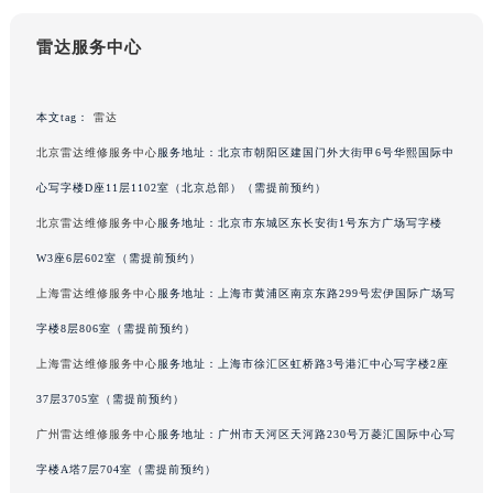
吉林省四平市铁东区紫气大路与南九经街交汇处雷达售后服务中心（需提前预约）
雷达服务中心
吉林省松原市宁江区五环大街雷达售后服务中心（需提前预约）
吉林省通化市东昌区环通乡江南大街雷达售后服务中心（需提前预约）
吉林省延边市延吉市解放路雷达售后服务中心（需提前预约）
本文tag：
雷达
辽宁省鞍山市铁东区站前街雷达售后服务中心（需提前预约）
北京雷达维修服务中心
服务地址：北京市朝阳区建国门外大街甲6号华熙国际中
辽宁省本溪市平山区胜利路雷达售后服务中心（需提前预约）
心写字楼D座11层1102室（北京总部）（需提前预约）
辽宁省朝阳市双塔区新华路雷达售后服务中心（需提前预约）
北京雷达维修服务中心
服务地址：北京市东城区东长安街1号东方广场写字楼
辽宁省丹东市振兴区七经街雷达售后服务中心（需提前预约）
W3座6层602室（需提前预约）
辽宁省抚顺市新抚区东一路雷达售后服务中心（需提前预约）
上海雷达维修服务中心
服务地址：上海市黄浦区南京东路299号宏伊国际广场写
辽宁省阜新市海州区解放大街雷达售后服务中心（需提前预约）
字楼8层806室（需提前预约）
辽宁省葫芦岛市连山区中央路雷达售后服务中心（需提前预约）
辽宁省锦州市古塔区中央大街雷达售后服务中心（需提前预约）
上海雷达维修服务中心
服务地址：上海市徐汇区虹桥路3号港汇中心写字楼2座
辽宁省辽阳市白塔区新运大街雷达售后服务中心（需提前预约）
37层3705室（需提前预约）
辽宁省盘锦市兴隆台区石油大街雷达售后服务中心（需提前预约）
广州雷达维修服务中心
服务地址：广州市天河区天河路230号万菱汇国际中心写
辽宁省铁岭市银州区南马路雷达售后服务中心（需提前预约）
字楼A塔7层704室（需提前预约）
辽宁省营口市站前区市府路与渤海大街交叉口雷达售后服务中心（需提前预约）