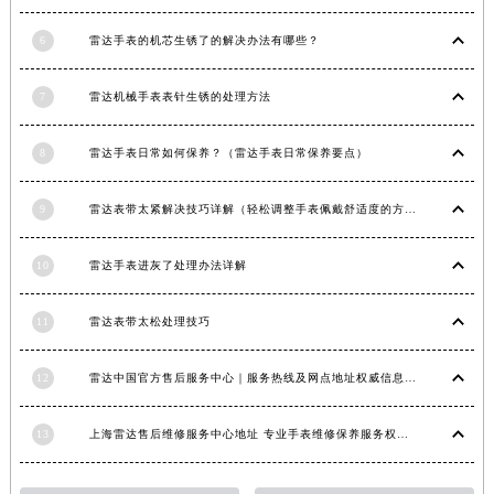
江西省南昌市红谷滩新区红谷中大道998号绿地双子塔（中央广场）A1座办公楼14层1407室雷达售后服务中心（需提前预约）
6
雷达手表的机芯生锈了的解决办法有哪些？
江西省萍乡市安源区萍安北大道与康庄路交叉口雷达售后服务中心（需提前预约）
江西省上饶市信州区滨江西路雷达售后服务中心（需提前预约）
7
雷达机械手表表针生锈的处理方法
江西省新余市渝水区北湖西路雷达售后服务中心（需提前预约）
江西省宜春市袁州区中山中路雷达售后服务中心（需提前预约）
8
雷达手表日常如何保养？（雷达手表日常保养要点）
江西省鹰潭市月湖区胜利东路雷达售后服务中心（需提前预约）
山东省德州市德城区东风中路雷达售后服务中心（需提前预约）
9
雷达表带太紧解决技巧详解（轻松调整手表佩戴舒适度的方法）
山东省东营市东营区济南路雷达售后服务中心（需提前预约）
10
雷达手表进灰了处理办法详解
山东省济南市历下区经十路11111号华润中心写字楼（万象城）15层1508室雷达售后服务中心（需提前预约）
山东省济宁市任城区太白楼路雷达售后服务中心（需提前预约）
11
雷达表带太松处理技巧
山东省莱芜市文化南路8号银座商城名表维修一楼名表维修雷达售后服务中心（需提前预约）
山东省临沂市兰山区解放路雷达售后服务中心（需提前预约）
12
雷达中国官方售后服务中心｜服务热线及网点地址权威信息通知（2026年6月最新）
山东省日照市东港区烟台路雷达售后服务中心（需提前预约）
山东省泰安市泰山区财源街道泰山大街雷达售后服务中心（需提前预约）
13
上海雷达售后维修服务中心地址 专业手表维修保养服务权威公示（2026年7月最新）
山东省威海市环翠区新威海路89号振华商厦一楼名表维修雷达售后服务中心（需提前预约）
山东省潍坊市奎文区东风东街雷达售后服务中心（需提前预约）