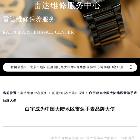
雷达维修服务中心
雷达维修保养服务
RADO MAINTENANCE CENTER
2026年8月雷达中国区售后服务网络优化升级公告
2026年8月雷达全国官方售后客户服务热线：400-801-5621
雷达官方全国统一服务热线400-801-5621，服务覆盖中国大陆、香港、澳门、台湾全部区域（非大陆需加拨“+86”）
2026年8月雷达售后服务中心最新网点地址：
▲
官网公告>
北京市朝阳区建国门外大街甲6号华熙国际中心写字楼D座11层1102室（北京总部）（需提前预约）
▼
北京市东城区东长安街1号东方广场写字楼W3座6层602室（需提前预约）
天津市和平区赤峰道136号天津国际金融中心写字楼26层2603室（需提前预约）
当前位置：
雷达维修中心服务
>
问题/知识/资讯
>
深圳
> 白宇成为中国大陆地区雷达手表
上海市徐汇区虹桥路3号港汇中心写字楼2座37层3705室（需提前预约）
品牌大使
上海市黄浦区南京东路299号宏伊国际广场写字楼8层806室（需提前预约）
白宇成为中国大陆地区雷达手表品牌大使
南京市秦淮区中山南路1号（新街口）南京中心写字楼22层C1-1室（需提前预约）
常州市新北区龙锦路1590号现代传媒中心写字楼5号楼10层1008室（需提前预约）
徐州市鼓楼区淮海东路29号苏宁广场IFC国际金融中心写字楼35层3508室（需提前预约）
扬州市邗江区国展路29号星耀天地写字楼1号楼18层1803室（需提前预约）
国外先锋腕表品牌Rado国外雷达表欣然宣布，知名演员