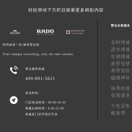
广东省汕头市龙湖区长平路雷达售后服务中心（需提前预约）
轻轻滑动下方栏目探索更多精彩内容
广东省汕尾市城区香洲街道园林社区翠园街雷达售后服务中心（需提前预约）
广东省韶关市武江区芙蓉新区与老城中心交汇处雷达售后服务中心（需提前预约）
雷达全面服务
广东省深圳市罗湖区深南东路5001号华润大厦17层1701室雷达售后服务中心（需提前预约）
广东省阳江市江城区东风一路雷达售后服务中心（需提前预约）
走时维修
时间改变一切,唯有雷达表。
广东省云浮市云城区金山路雷达售后服务中心（需提前预约）
进水维修
Time changes everything, only the rado watches.
广东省湛江市赤坎区观海北路雷达售后服务中心（需提前预约）
生锈维修
表带生锈
广东省肇庆市端州区信安大道与砚都大道交汇处雷达售后服务中心（需提前预约）

网点服务热线
表带划痕
广西壮族自治区百色市右江区中山二路雷达售后服务中心（需提前预约）
磕碰摔坏
400-801-5621
广西壮族自治区北海市海城区北京路雷达售后服务中心（需提前预约）
保养价格
广西壮族自治区崇左市江州区石景林街道友谊大道与丽川路交汇处雷达售后服务中心（需提前预约）
营业时间：
全面保养
广西壮族自治区防城港市港口区金花茶大道雷达售后服务中心（需提前预约）

门店营业时间：09:00-19:30
广西壮族自治区贵港市港北区港城街道布山大道与仙衣路交叉口雷达售后服务中心（需提前预约）
个性定制
客服在线时间：8:00-22:00
截表带、
广西壮族自治区桂林市秀峰区红岭路雷达售后服务中心（需提前预约）
客服及门店节假日不休
广西壮族自治区河池市金城江区金城江街道朝阳路雷达售后服务中心（需提前预约）
广西壮族自治区贺州市八步区城东街道灵峰南路雷达售后服务中心（需提前预约）