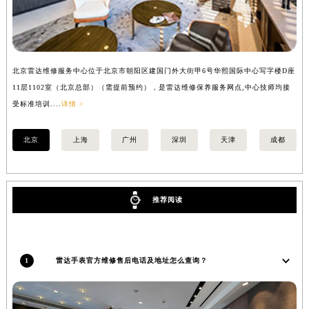
安徽省滁州市琅琊区南谯北路雷达售后服务中心（需提前预约）
安徽省阜阳市颍州区颍州北路雷达售后服务中心（需提前预约）
安徽省淮北市相山区淮海路雷达售后服务中心（需提前预约）
北京雷达维修服务中心位于北京市朝阳区建国门外大街甲6号华熙国际中心写字楼D座
上
安徽省淮南市田家庵区国庆中路雷达售后服务中心（需提前预约）
11层1102室（北京总部）（需提前预约），是雷达维修保养服务网点,中心技师均接
室
安徽省黄山市屯溪区黄山西路雷达售后服务中心（需提前预约）
受标准培训....
详情 >
安徽省六安市金安区解放中路雷达售后服务中心（需提前预约）
安徽省马鞍山市雨山区湖南西路雷达售后服务中心（需提前预约）
北京
上海
广州
深圳
天津
成都
安徽省宿州市埇桥区人民中路雷达售后服务中心（需提前预约）
安徽省铜陵市铜官区石城大道雷达售后服务中心（需提前预约）
安徽省芜湖市镜湖区中山路步行街雷达售后服务中心（需提前预约）
推荐阅读
安徽省宣城市宣州区叠嶂西路雷达售后服务中心（需提前预约）
福建省龙岩市新罗区九一南路雷达售后服务中心（需提前预约）
福建省南平市建阳区人民西路雷达售后服务中心（需提前预约）
1
雷达手表官方维修售后电话及地址怎么查询？
福建省宁德市蕉城区天湖东路雷达售后服务中心（需提前预约）
福建省莆田市城厢区霞林街道荔华东大道雷达售后服务中心（需提前预约）
福建省三明市三元区东乾二路雷达售后服务中心（需提前预约）