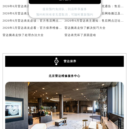
山西省大同市平城区迎宾街雷达售后服务中心（需提前预约）
2026年6月雷达表友必读：官方保养维修中心搬迁新开完整名录
2026年6月雷达表主重要补充通告：售后网点搬迁与新增
提前预约免排队，到店即享服务
2026年6月雷达表主补充最终通知：售后网点迁址及新开业
2026年6月关于雷达官方售后网络搬迁及新增的补充修订说明文件
山西省晋城市城区黄华街雷达售后服务中心（需提前预约）
预约时间有变无需取消，可随时重新预约
2026年6月雷达表友必读：官方售后网点搬迁及新开汇总
2026年6月雷达表主通知：售后网点迁址及新开业
山西省晋中市榆次区顺城街雷达售后服务中心（需提前预约）
2026年5月雷达表友必看：官方保养维修中心搬迁及新开详情
雷达腕表走快了解决技巧大全
山西省临汾市尧都区解放路雷达售后服务中心（需提前预约）
雷达腕表走快了处理办法大全
雷达表壳坏了原因是啥
山西省吕梁市离石区永宁中路与建设街交叉口雷达售后服务中心（需提前预约）
山西省朔州市朔城区怡西路与鄯阳西街交汇处雷达售后服务中心（需提前预约）
山西省忻州市忻府区和平东街与七一南路交叉口雷达售后服务中心（需提前预约）
雷达保养
山西省阳泉市郊区平阳东街与新城大道交叉口雷达售后服务中心（需提前预约）
山西省运城市盐湖区河东街雷达售后服务中心（需提前预约）
北京雷达维修服务中心
山西省长治市潞州区英雄中路雷达售后服务中心（需提前预约）
山西省太原市迎泽区迎泽街道解放路15号亨得利名表维修授权店3楼雷达售后服务中心（需提前预约）
天津市和平区赤峰道136号天津国际金融中心26层2603室雷达售后服务中心（需提前预约）
安徽省安庆市迎江区人民路雷达售后服务中心（需提前预约）
安徽省蚌埠市蚌山区淮河路雷达售后服务中心（需提前预约）
安徽省亳州市谯城区魏武大道雷达售后服务中心（需提前预约）
安徽省池州市贵池区长江路雷达售后服务中心（需提前预约）