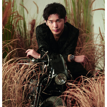
重庆市江北区观音桥步行街2号融恒时代广场写字楼9层902室（需提前预约）
长沙市芙蓉区定王台街道建湘路393号世茂环球金融中心写字楼（芙蓉广场）10层13室（需提前预约）
郑州市二七区铭功路10号华润大厦写字楼29层2905室（需提前预约）
太原市迎泽区解放路15号亨得利名表服务中心（品牌授权店）3层整层（需提前预约）
沈阳市沈河区中街路137号亨得利名表服务中心（品牌授权店）1层整层（需提前预约）
沈阳市沈河区中街路83号亨得利名表服务中心（品牌授权店）1层整层（需提前预约）
乌鲁木齐市天山区红山路26号时代广场（CCMALL）C座17层17-B（需提前预约）
温州市鹿城区锦绣路1067号置信广场10层1015室（需提前预约）
哈尔滨市道里区友谊西路600号富力中心T2座写字楼29层03室（需提前预约）
大连市中山区人民路15号国际金融大厦7层G室（需提前预约）
佛山市禅城区季华五路57号万科金融中心C座12层1205室（需提前预约）
东莞市东城街道鸿福东路1号民盈国贸中心T1写字楼9层907室（需提前预约）
无锡市梁溪区人民中路139号恒隆广场写字楼1座11层1104室（需提前预约）
南通市崇川区工农路57号圆融广场写字楼16层1603室（需提前预约）
苏州市苏州工业园区星港街199号苏州中心办公楼C座22层08室（需提前预约）
武汉市江汉区解放大道686号世界贸易大厦38层09室（需提前预约）