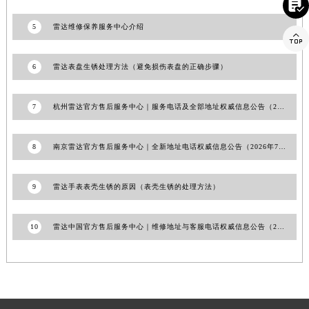

澳门特别行政区花王堂区大三巴商圈雷达售后服务中心（需提前预约）
5
雷达维修保养服务中心介绍
澳门特别行政区嘉模堂区官也街雷达售后服务中心（需提前预约）

澳门省路氹城市金光大道雷达售后服务中心（需提前预约）
6
雷达表盘生锈处理方法（避免损伤表盘的正确步骤）
澳门特别行政区望德堂区塔石广场雷达售后服务中心（需提前预约）
福建省福州市鼓楼区五四路128-1号恒力城写字楼15层03室雷达售后服务中心（需提前预约）
7
杭州雷达官方售后服务中心｜服务电话及全部地址权威信息公告（2026年7月最新）
福建省厦门市思明区湖滨东路95号万象城华润大厦B座11层1104室雷达售后服务中心（需提前预约）
广东省潮州市潮安区新风路与潮汕路交汇处雷达售后服务中心（需提前预约）
8
南京雷达官方售后服务中心｜全新地址电话权威信息公告（2026年7月最新）
广东省广州市天河区天河路230号万菱汇国际中心A塔7层704室雷达售后服务中心（需提前预约）
广东省广州市越秀区环市东路371-375号世界贸易中心大厦南塔15层1507室雷达售后服务中心（需提前预约）
9
雷达手表表壳生锈的原因（表壳生锈的处理方法）
广东省河源市源城区越王大道雷达售后服务中心（需提前预约）
广东省惠州市惠城区江北文昌一路7号华贸大厦1座30层3005室雷达售后服务中心（需提前预约）
广东省江门市蓬江区广场西路雷达售后服务中心（需提前预约）
10
雷达中国官方售后服务中心｜维修地址与客服电话权威信息公告（2026年7月最新）
广东省揭阳市榕城进贤门步行街雷达售后服务中心（需提前预约）
广东省茂名市电白区水东街道迎宾大道雷达售后服务中心（需提前预约）
广东省梅州市梅江区金燕大道雷达售后服务中心（需提前预约）
广东省清远市清城区湖西路雷达售后服务中心（需提前预约）