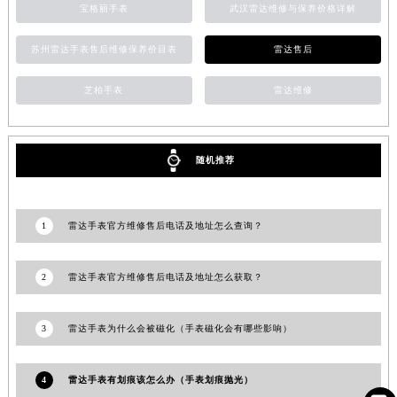
宝格丽手表
武汉雷达维修与保养价格详解
山东省枣庄市滕州市北辛路与善国路交叉口雷达售后服务中心（需提前预约）
山东省淄博市张店区金晶大道雷达售后服务中心（需提前预约）
苏州雷达手表售后维修保养价目表
雷达售后
上海市黄浦区南京东路299号宏伊国际广场写字楼8层806室雷达售后服务中心（需提前预约）
芝柏手表
雷达维修
上海市徐汇区虹桥路3号港汇中心2座37层3705室雷达售后服务中心（需提前预约）
浙江省杭州市上城区钱江路1366号华润大厦A座5层503-5室雷达售后服务中心（需提前预约）
浙江省湖州市吴兴区劳动路雷达售后服务中心（需提前预约）
随机推荐
浙江省嘉兴市南湖区广益路705号嘉兴世界贸易中心A座13层1304室雷达售后服务中心（需提前预约）
浙江省金华市金东区东市南街777号金华万达广场4号楼22楼2209室雷达售后服务中心（需提前预约）
浙江省丽水市莲都区解放街雷达售后服务中心（需提前预约）
1
雷达手表官方维修售后电话及地址怎么查询？
浙江省宁波市江北区大闸南路500号来福士广场办公楼20层2009室雷达售后服务中心（需提前预约）
浙江省衢州市柯城区上街雷达售后服务中心（需提前预约）
2
雷达手表官方维修售后电话及地址怎么获取？
浙江省绍兴市越城区胜利东路379号世茂天际中心写字楼8层805室雷达售后服务中心（需提前预约）
浙江省舟山市定海区解放东路雷达售后服务中心（需提前预约）
3
雷达手表为什么会被磁化（手表磁化会有哪些影响）
澳门特别行政区大堂区议事亭前地（新马路）雷达售后服务中心（需提前预约）
澳门特别行政区风顺堂区南湾大马路雷达售后服务中心（需提前预约）
4
雷达手表有划痕该怎么办（手表划痕抛光）
澳门特别行政区花地玛堂区关闸广场雷达售后服务中心（需提前预约）