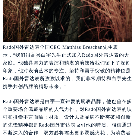
南宁市青秀区金湖路59号地王大厦12楼1224室（需提前预约）
合肥市蜀山区潜山路111号万象城华润大厦B座12楼03室（需提前预约）
泉州市丰泽区宝洲路729号浦西万达中心写字楼A座7楼709室（需提前预约）
青岛市南区山东路6号华润大厦B座22层04室（需提前预约）
烟台市芝罘区胜利路139号万达金融中心A座907室（需提前预约）
Rado国外雷达表全国CEO Matthias Breschan先生表
长春市朝阳区西安大路727号中银大厦A座(旺进大厦)18层09室（需提前预约）
示，“我们很高兴白宇先生正式加入Rado国外雷达表的大
贵阳市南明区都司高架桥路33号亨特国际金融中心14楼14D（需提前预约）
家庭。他独具魅力的表演和精湛的演技给我们留下了深刻
昆明市盘龙区北京路928号同德昆明广场写字楼10层06室（需提前预约）
印象，他对表演艺术的专注、坚持和勇于突破的精神也是
石家庄市长安区中山东路39号勒泰中心写字楼B座13层07室（需提前预约）
Rado国外雷达表所孜孜以求的，我们非常期待和白宇先生
西安市碑林区南关正街88号华侨城长安国际中心E座6楼10室（需提前预约）
携手共创品牌的精彩未来。”
海口市龙华区金贸东路5号海口华润大厦B座17层1707室（需提前预约）
唐山市路南区新华东道100号万达广场写字楼A座10层1002室（需提前预约）
Rado国外雷达表是白宇一直钟爱的腕表品牌，他也曾在多
台州市椒江区东海大道1800号腾达中心东1幢20楼2002室（需提前预约）
个重要场合佩戴品牌的人气力作，对Rado国外雷达表的认
内蒙古自治区呼和浩特市玉泉区大学西街70号华润万象城写字楼（鄂尔多斯大厦）23层2326室（需提前预约）
可和推崇不言而喻；材质、设计以及品牌不断突破和创新
甘肃省兰州市七里河区西津西路16号兰州中心写字楼21层2102室（需提前预约）
的先锋精神都是Rado国外雷达表吸引他的特质。相信通过
不断深入的合作，双方必将擦出更多灵感火花，为消费者
重庆市解放碑渝中区民权路28号英利国际金融中心写字楼20层01室（需提前预约）