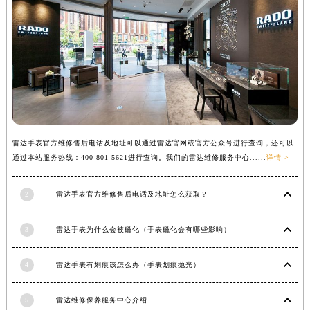
福建省漳州市龙文区步港路雷达售后服务中心（需提前预约）
江苏省常州市新北区龙锦路1590号现代传媒中心5号楼10层1008室雷达售后服务中心（需提前预约）
江苏省淮安市清江浦区淮海北路雷达售后服务中心（需提前预约）
江苏省连云港市海州区通灌北路雷达售后服务中心（需提前预约）
江苏省南京市秦淮区中山南路1号南京中心22层22-C1-C3室雷达售后服务中心（需提前预约）
江苏省宿迁市宿城区西湖路雷达售后服务中心（需提前预约）
江苏省泰州市海陵区永定东路399号置地商务中心东塔（华润万象城）17层1706室雷达售后服务中心（需提前预约）
雷达手表官方维修售后电话及地址可以通过雷达官网或官方公众号进行查询，还可以
江苏省徐州市鼓楼区淮海东路29号苏宁广场IFC国际金融中心35层3508室雷达售后服务中心（需提前预约）
通过本站服务热线：400-801-5621进行查询。我们的雷达维修服务中心......
详情 >
江苏省盐城市盐都区世纪大道5号盐城金融城写字楼1号楼16层1604室雷达售后服务中心（需提前预约）
江苏省扬州市邗江区国展路29号星耀天地写字楼1号楼18层1803室雷达售后服务中心（需提前预约）
2
雷达手表官方维修售后电话及地址怎么获取？
江苏省镇江市京口区中山东路雷达售后服务中心（需提前预约）
江西省抚州市临川区赣东大道雷达售后服务中心（需提前预约）
3
雷达手表为什么会被磁化（手表磁化会有哪些影响）
江西省赣州市章贡区文清路雷达售后服务中心（需提前预约）
4
雷达手表有划痕该怎么办（手表划痕抛光）
江西省吉安市吉州区井冈山大道雷达售后服务中心（需提前预约）
江西省景德镇市珠山区珠山中路雷达售后服务中心（需提前预约）
5
雷达维修保养服务中心介绍
江西省九江市浔阳区浔阳路雷达售后服务中心（需提前预约）