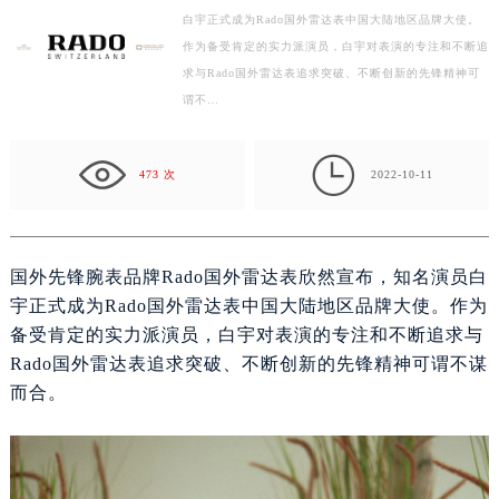
白宇正式成为Rado国外雷达表中国大陆地区品牌大使。
盐城市盐都区世纪大道5号盐城金融城写字楼1号楼16层1604室（需提前预约）
作为备受肯定的实力派演员，白宇对表演的专注和不断追
泰州市海陵区永定东路399号置地商务中心东塔写字楼（华润万象城）17层1706室（需提前预约）
求与Rado国外雷达表追求突破、不断创新的先锋精神可
宁波市江北区大闸南路500号来福士广场办公楼20层2009室（需提前预约）
谓不…
杭州市上城区钱江路1366号华润大厦写字楼A座5层503-5室（需提前预约）
金华市金东区东市南街777号金华万达广场写字楼4号楼22层2209室（需提前预约）

473 次
2022-10-11
绍兴市越城区胜利东路379号世茂天际中心写字楼8层805室（需提前预约）
嘉兴市南湖区广益路705号嘉兴世界贸易中心写字楼A座13层1304室（需提前预约）
南昌市红谷滩新区红谷中大道998号绿地双子塔（中央广场）A1座办公楼14层07室（需提前预约）
济南市历下区经十路11111号华润中心写字楼（万象城）15层1508室（需提前预约）
国外先锋腕表品牌Rado国外雷达表欣然宣布，知名演员白
广州市天河区天河路230号万菱汇国际中心写字楼A塔7层704室（需提前预约）
宇正式成为Rado国外雷达表中国大陆地区品牌大使。作为
备受肯定的实力派演员，白宇对表演的专注和不断追求与
广州市越秀区环市东路371-375号世界贸易中心大厦南塔写字楼15层07室（需提前预约）
Rado国外雷达表追求突破、不断创新的先锋精神可谓不谋
深圳市罗湖区深南东路5001号华润大厦写字楼17层1701室（需提前预约）
而合。
惠州市惠城区江北文昌一路7号华贸大厦写字楼1座30层05室（需提前预约）
厦门市思明区湖滨东路95号华润大厦写字楼B座11层1104室（需提前预约）
福州市鼓楼区五四路128-1号恒力城写字楼15层03室（需提前预约）
成都市锦江区人民东路6号SAC东原中心写字楼24层2406B室（需提前预约）