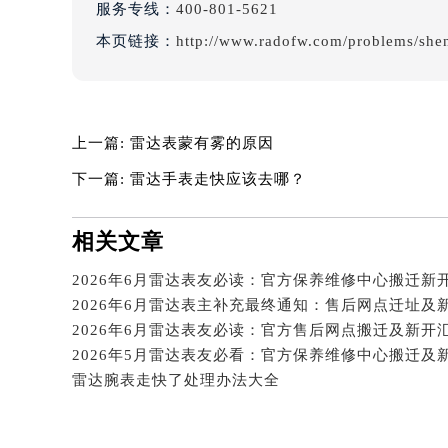
服务专线：
400-801-5621
吉林省四平市铁东区紫气大路与南九
本页链接：
http://www.radofw.com/problems/she
吉林省松原市宁江区五环大街雷达售
吉林省通化市东昌区环通乡江南大街
吉林省延边市延吉市解放路雷达售后
辽宁省鞍山市铁东区站前街雷达售后
上一篇:
雷达表蒙有雾的原因
辽宁省本溪市平山区胜利路雷达售后
下一篇:
雷达手表走快应该去哪？
辽宁省朝阳市双塔区新华路雷达售后
辽宁省丹东市振兴区七经街雷达售后
相关文章
辽宁省抚顺市新抚区东一路雷达售后
辽宁省阜新市海州区解放大街雷达售
辽宁省葫芦岛市连山区中央路雷达售
2026年6月雷达表主补充最终通知：售后网点迁址及
辽宁省锦州市古塔区中央大街雷达售
2026年6月雷达表友必读：官方售后网点搬迁及新开
辽宁省辽阳市白塔区新运大街雷达售
2026年5月雷达表友必看：官方保养维修中心搬迁及
辽宁省盘锦市兴隆台区石油大街雷达
雷达腕表走快了处理办法大全
辽宁省铁岭市银州区南马路雷达售后
辽宁省营口市站前区市府路与渤海大