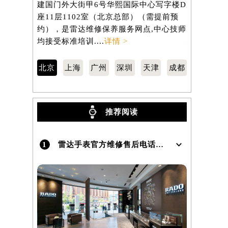
建国门外大街甲6号华熙国际中心写字楼D
南京东路2
座11层1102室（北京总部）（需提前预
806室（
）
约），是雷达维修保养服务网点,中心技师
服务网点,中
均接受标准培训....
详情 >
情 >
北京
上海
广州
深圳
天津
成都
推荐阅读
1
雷达手表官方维修售后电话及地址怎么查询？