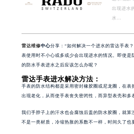
盐城市盐都区世纪大道5号盐城金融城写
出现进水
泰州市海陵区永定东路399号置地商
水…
宁波市江北区大闸南路500号来福士广
杭州市上城区钱江路1366号华润大厦
金华市金东区东市南街777号金华万达
雷达维修
中心
分享：“如何解决一个进水的雷达手表
绍兴市越城区胜利东路379号世茂天
嘉兴市南湖区广益路705号嘉兴世界贸
表使用时不小心或多或少会出现进水的情况。即使是
南昌市红谷滩新区红谷中大道998号
的防水手表进水之后应该怎么办呢？
济南市历下区经十路11111号华润中
雷达手表进水解决方法：
广州市天河区天河路230号万菱汇国
手表的防水结构都是采用密封橡胶圈或尼龙圈，在表
广州市越秀区环市东路371-375号
出现老化，从而使手表丧失密闭性，而异型表壳和多
深圳市罗湖区深南东路5001号华润大
惠州市惠城区江北文昌一路7号华贸大
我们手脖子上的汗水也会腐蚀后盖的防水胶圈，就算
厦门市思明区湖滨东路95号华润大厦写
福州市鼓楼区五四路128-1号恒力城
不是一类材质，冷缩热胀的系数不一样，时间久了也
成都市锦江区人民东路6号SAC东原中