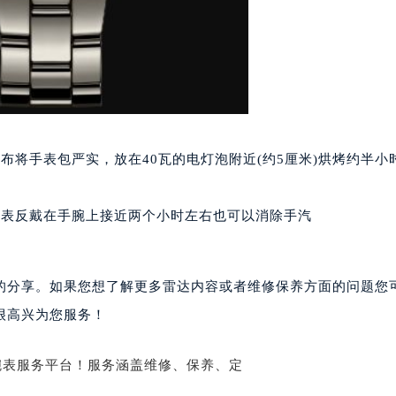
楼1224室（需提前预约）
大厦B座12楼03室（需提前预约）
心写字楼A座7楼709室（需提前预约）
2层04室（需提前预约）
心A座907室（需提前预约）
A座(旺进大厦)18层09室（需提前预约）
布将手表包严实，放在40瓦的电灯泡附近(约5厘米)烘烤约半小
国际金融中心14楼14D（需提前预约）
广场写字楼10层06室（需提前预约）
心写字楼B座13层07室（需提前预约）
手表反戴在手腕上接近两个小时左右也可以消除手汽
安国际中心E座6楼10室（需提前预约）
B座17层1707室（需提前预约）
写字楼A座10层1002室（需提前预约）
的分享。如果您想了解更多雷达内容或者维修保养方面的问题您
心东1幢20楼2002室（需提前预约）
很高兴为您服务！
街70号华润万象城写字楼（鄂尔多斯大厦）23层2326室（需
州中心写字楼21层2102室（需提前预约）
国际金融中心写字楼20层01室（需提前预约）