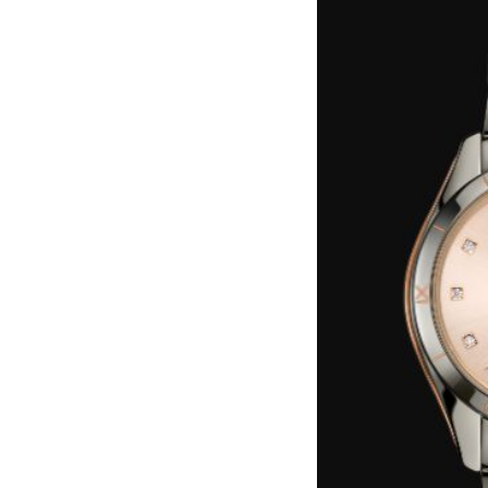
重庆市江北区观音桥步行街2号融恒时
长沙市芙蓉区定王台街道建湘路393
郑州市二七区铭功路10号华润大厦写字
太原市迎泽区解放路15号亨得利名
沈阳市沈河区中街路137号亨得利名
沈阳市沈河区中街路83号亨得利名
乌鲁木齐市天山区红山路26号时代广场
温州市鹿城区锦绣路1067号置信广场
哈尔滨市道里区友谊西路600号富力中
大连市中山区人民路15号国际金融大
佛山市禅城区季华五路57号万科金融中
东莞市东城街道鸿福东路1号民盈国贸
无锡市梁溪区人民中路139号恒隆广场
南通市崇川区工农路57号圆融广场写字
苏州市苏州工业园区星港街199号苏州
武汉市江汉区解放大道686号世界贸易