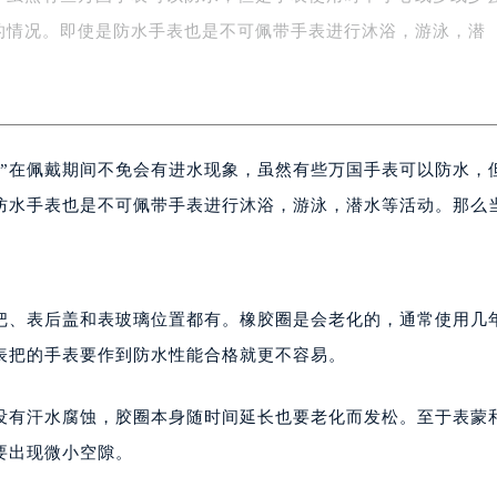
字楼1号楼16层1604室（需提前预约）
的情况。即使是防水手表也是不可佩带手表进行沐浴，游泳，潜
务中心东塔写字楼（华润万象城）17层1706室（需提前预约）
场办公楼20层2009室（需提前预约）
写字楼A座5层503-5室（需提前预约）
广场写字楼4号楼22层2209室（需提前预约）
？”在佩戴期间不免会有进水现象，虽然有些万国手表可以防水，
际中心写字楼8层805室（需提前预约）
易中心写字楼A座13层1304室（需提前预约）
防水手表也是不可佩带手表进行沐浴，游泳，潜水等活动。那么
绿地双子塔（中央广场）A1座办公楼14层07室（需提前预约）
心写字楼（万象城）15层1508室（需提前预约）
际中心写字楼A塔7层704室（需提前预约）
把、表后盖和表玻璃位置都有。橡胶圈是会老化的，通常使用几
世界贸易中心大厦南塔写字楼15层07室（需提前预约）
表把的手表要作到防水性能合格就更不容易。
厦写字楼17层1701室（需提前预约）
厦写字楼1座30层05室（需提前预约）
没有汗水腐蚀，胶圈本身随时间延长也要老化而发松。至于表蒙
字楼B座11层1104室（需提前预约）
写字楼15层03室（需提前预约）
要出现微小空隙。
心写字楼24层2406B室（需提前预约）