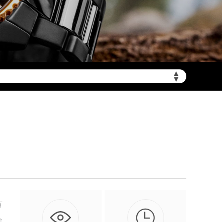
▲
加拨“+86”）
▼
有

会