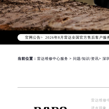
2026年8月雷达中国区售后服务网络
2026年8月雷达全国官方售后客户服务热线
官网公告>
雷达官方全国统一服务热线400-80
2026年8月雷达售后服务中心最新网
北京市朝阳区建国门外大街甲6号华熙
北京市东城区东长安街1号东方广场写
当前位置：
雷达维修中心服务
>
问题/知识/资讯
>
深
天津市和平区赤峰道136号天津国际金
上海市徐汇区虹桥路3号港汇中心写字楼
上海市黄浦区南京东路299号宏伊国
南京市秦淮区中山南路1号（新街口）
常州市新北区龙锦路1590号现代传媒
徐州市鼓楼区淮海东路29号苏宁广场I
雷达维修
扬州市邗江区国展路29号星耀天地写字
进水现象