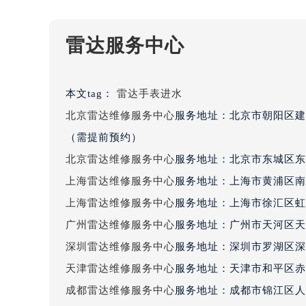
黑龙江省大庆市萨尔图区会战大街雷
黑龙江省鹤岗市向阳区红军路雷达售
雷达服务中心
黑龙江省黑河市爱辉区中央街雷达售
黑龙江省鸡西市鸡冠区红军路雷达售
黑龙江省佳木斯市向阳区长安路雷达
本文tag：
雷达手表进水
黑龙江省牡丹江市东安区太平路雷达
北京雷达维修服务中心
服务地址：北京市朝阳区建
黑龙江省七台河市桃山区大同街雷达
（需提前预约）
黑龙江省齐齐哈尔市龙沙区龙华路雷
北京雷达维修服务中心
服务地址：北京市东城区东
黑龙江省双鸭山市尖山区新兴大街雷
上海雷达维修服务中心
服务地址：上海市黄浦区南
黑龙江省绥化市北林区新华街与康庄
黑龙江省伊春市伊美区通河路雷达售
上海雷达维修服务中心
服务地址：上海市徐汇区虹桥
吉林省白城市洮北区明仁南街雷达售
广州雷达维修服务中心
服务地址：广州市天河区天河
吉林省白山市浑江区浑江大街雷达售
深圳雷达维修服务中心
服务地址：深圳市罗湖区深南
吉林省吉林市船营区河南街雷达售后
天津雷达维修服务中心
服务地址：天津市和平区赤峰
吉林省辽源市龙山区人民大街雷达售
成都雷达维修服务中心
服务地址：成都市锦江区人民
吉林省梅河口市新华街道梅河大街雷