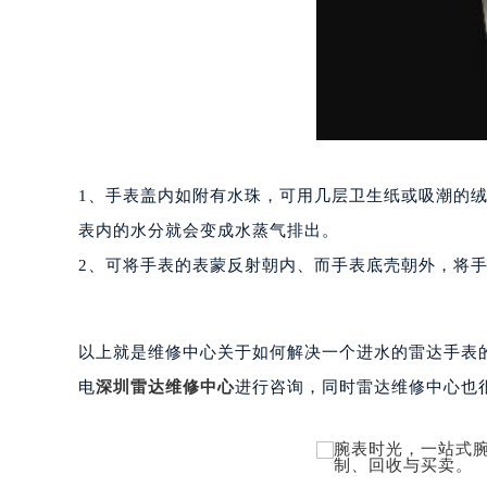
南宁市青秀区金湖路59号地王大厦12
合肥市蜀山区潜山路111号万象城华润
泉州市丰泽区宝洲路729号浦西万达中
青岛市南区山东路6号华润大厦B座2
烟台市芝罘区胜利路139号万达金融中
长春市朝阳区西安大路727号中银大厦
1、手表盖内如附有水珠，可用几层卫生纸或吸潮的绒
贵阳市南明区都司高架桥路33号亨特
昆明市盘龙区北京路928号同德昆明
表内的水分就会变成水蒸气排出。
石家庄市长安区中山东路39号勒泰中
2、可将手表的表蒙反射朝内、而手表底壳朝外，将
西安市碑林区南关正街88号华侨城长
海口市龙华区金贸东路5号海口华润大厦
唐山市路南区新华东道100号万达广场
以上就是维修中心关于如何解决一个进水的雷达手表
台州市椒江区东海大道1800号腾达中
电
深圳
雷达维修中心
进行咨询，同时雷达维修中心也
内蒙古自治区呼和浩特市玉泉区大学西
甘肃省兰州市七里河区西津西路16号兰
重庆市解放碑渝中区民权路28号英利