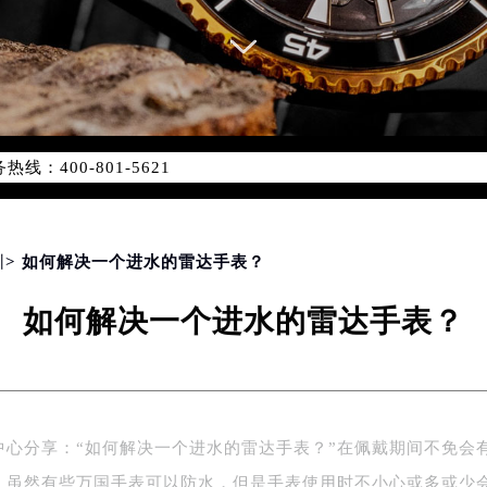
优化升级公告
：400-801-5621
1-5621，服务覆盖中国大陆、香港、澳门、台湾全部区域（非大陆需
点地址：
国际中心写字楼D座11层1102室（北京总部）（需提前预约）
字楼W3座6层602室（需提前预约）
圳
> 如何解决一个进水的雷达手表？
融中心写字楼26层2603室（需提前预约）
如何解决一个进水的雷达手表？
2座37层3705室（需提前预约）
际广场写字楼8层806室（需提前预约）
南京中心写字楼22层C1-1室（需提前预约）
中心写字楼5号楼10层1008室（需提前预约）
FC国际金融中心写字楼35层3508室（需提前预约）
中心分享：“如何解决一个进水的雷达手表？”在佩戴期间不免会
楼1号楼18层1803室（需提前预约）
，虽然有些万国手表可以防水，但是手表使用时不小心或多或少