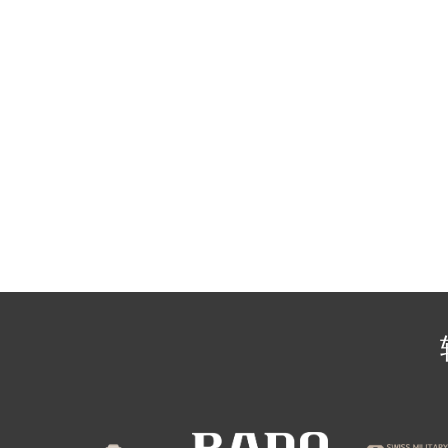
辽宁省沈阳市沈河区中街路137号亨
辽宁省沈阳市沈河区中街路83号亨
北京市朝阳区建国门外大街甲6号华熙
北京市东城区东长安街1号王府井东方
河北省保定市竞秀区朝阳北大街北国
内蒙古自治区阿拉善盟市左旗土尔扈
内蒙古自治区巴彦淖尔市临河区新华
内蒙古自治区包头市青山区幸福路甲
内蒙古自治区赤峰市红山区哈达街雷
内蒙古自治区鄂尔多斯市东胜区伊金
内蒙古自治区呼伦贝尔市海拉尔区中
内蒙古自治区通辽市科尔沁区明仁大
内蒙古自治区乌海市海勃湾区人民南
内蒙古自治区乌兰察布市集宁区恩和
内蒙古自治区锡林郭勒盟市锡林浩特
内蒙古自治区兴安盟市乌兰浩特市兴