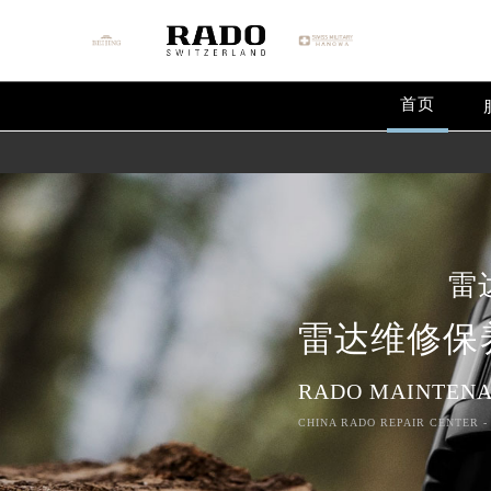
首页
雷
雷达维修保
RADO MAINTENA
CHINA RADO REPAIR CENTER -