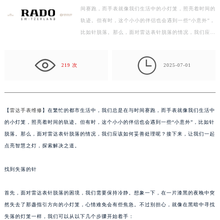
间赛跑，而手表就像我们生活中的小灯笼，照亮着时间的
盐城市盐都区世纪大道5号盐城金融城写字楼1号楼16层1604室（需提前预约）
轨迹。但有时，这个小小的伴侣也会遇到一些“小意外”，
泰州市海陵区永定东路399号置地商务中心东塔写字楼（华润万象城）17层1706室（需提前预约）
比如针脱落。那么，面对雷达表针脱落的情况，我们应…
宁波市江北区大闸南路500号来福士广场办公楼20层2009室（需提前预约）
杭州市上城区钱江路1366号华润大厦写字楼A座5层503-5室（需提前预约）

金华市金东区东市南街777号金华万达广场写字楼4号楼22层2209室（需提前预约）
219 次
2025-07-01
绍兴市越城区胜利东路379号世茂天际中心写字楼8层805室（需提前预约）
嘉兴市南湖区广益路705号嘉兴世界贸易中心写字楼A座13层1304室（需提前预约）
南昌市红谷滩新区红谷中大道998号绿地双子塔（中央广场）A1座办公楼14层07室（需提前预约）
【
雷达手表维修
】在繁忙的都市生活中，我们总是在与时间赛跑，而手表就像我们生活中
济南市历下区经十路11111号华润中心写字楼（万象城）15层1508室（需提前预约）
的小灯笼，照亮着时间的轨迹。但有时，这个小小的伴侣也会遇到一些“小意外”，比如针
广州市天河区天河路230号万菱汇国际中心写字楼A塔7层704室（需提前预约）
脱落。那么，面对雷达表针脱落的情况，我们应该如何妥善处理呢？接下来，让我们一起
点亮智慧之灯，探索解决之道。
广州市越秀区环市东路371-375号世界贸易中心大厦南塔写字楼15层07室（需提前预约）
深圳市罗湖区深南东路5001号华润大厦写字楼17层1701室（需提前预约）
找到失落的针
惠州市惠城区江北文昌一路7号华贸大厦写字楼1座30层05室（需提前预约）
厦门市思明区湖滨东路95号华润大厦写字楼B座11层1104室（需提前预约）
首先，面对雷达表针脱落的困境，我们需要保持冷静。想象一下，在一片漆黑的夜晚中突
福州市鼓楼区五四路128-1号恒力城写字楼15层03室（需提前预约）
然失去了那盏指引方向的小灯笼，心情难免会有些焦急。不过别担心，就像在黑暗中寻找
成都市锦江区人民东路6号SAC东原中心写字楼24层2406B室（需提前预约）
失落的灯笼一样，我们可以从以下几个步骤开始着手：