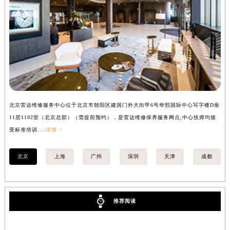
安徽省滁州市琅琊区南谯北路雷达售后服务中心（需提前预约）
安徽省阜阳市颍州区颍州北路雷达售后服务中心（需提前预约）
安徽省淮北市相山区淮海路雷达售后服务中心（需提前预约）
安徽省淮南市田家庵区国庆中路雷达售后服务中心（需提前预约）
安徽省黄山市屯溪区黄山西路雷达售后服务中心（需提前预约）
安徽省六安市金安区解放中路雷达售后服务中心（需提前预约）
安徽省马鞍山市雨山区湖南西路雷达售后服务中心（需提前预约）
北京雷达维修服务中心位于北京市朝阳区建国门外大街甲6号华熙国际中心写字楼D座
上
安徽省宿州市埇桥区人民中路雷达售后服务中心（需提前预约）
11层1102室（北京总部）（需提前预约），是雷达维修保养服务网点,中心技师均接
室
安徽省铜陵市铜官区石城大道雷达售后服务中心（需提前预约）
受标准培训....
详情 >
安徽省芜湖市镜湖区中山路步行街雷达售后服务中心（需提前预约）
安徽省宣城市宣州区叠嶂西路雷达售后服务中心（需提前预约）
北京
上海
广州
深圳
天津
成都
福建省龙岩市新罗区九一南路雷达售后服务中心（需提前预约）
福建省南平市建阳区人民西路雷达售后服务中心（需提前预约）
福建省宁德市蕉城区天湖东路雷达售后服务中心（需提前预约）
推荐阅读
福建省莆田市城厢区霞林街道荔华东大道雷达售后服务中心（需提前预约）
福建省三明市三元区东乾二路雷达售后服务中心（需提前预约）