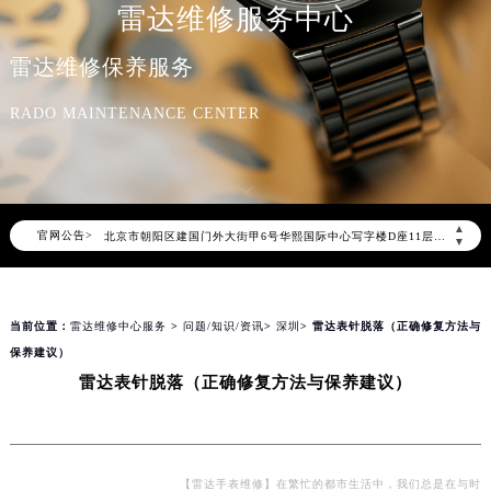
雷达维修服务中心
雷达维修保养服务
RADO MAINTENANCE CENTER
2026年8月雷达中国区售后服务网络优化升级公告
2026年8月雷达全国官方售后客户服务热线：400-801-5621
雷达官方全国统一服务热线400-801-5621，服务覆盖中国大陆、香港、澳门、台湾全部区域（非大陆需加拨“+86”）
2026年8月雷达售后服务中心最新网点地址：
▲
官网公告>
北京市朝阳区建国门外大街甲6号华熙国际中心写字楼D座11层1102室（北京总部）（需提前预约）
▼
北京市东城区东长安街1号东方广场写字楼W3座6层602室（需提前预约）
天津市和平区赤峰道136号天津国际金融中心写字楼26层2603室（需提前预约）
当前位置：
雷达维修中心服务
>
问题/知识/资讯
>
深圳
> 雷达表针脱落（正确修复方法与
上海市徐汇区虹桥路3号港汇中心写字楼2座37层3705室（需提前预约）
保养建议）
上海市黄浦区南京东路299号宏伊国际广场写字楼8层806室（需提前预约）
雷达表针脱落（正确修复方法与保养建议）
南京市秦淮区中山南路1号（新街口）南京中心写字楼22层C1-1室（需提前预约）
常州市新北区龙锦路1590号现代传媒中心写字楼5号楼10层1008室（需提前预约）
徐州市鼓楼区淮海东路29号苏宁广场IFC国际金融中心写字楼35层3508室（需提前预约）
扬州市邗江区国展路29号星耀天地写字楼1号楼18层1803室（需提前预约）
【雷达手表维修】在繁忙的都市生活中，我们总是在与时