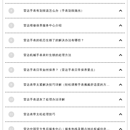
江西省南昌市红谷滩新区红谷中大道998号绿地双子塔（中央广场）A1座办公楼14层1407室雷达售后服务中心（需提前预约）
4
雷达手表有划痕该怎么办（手表划痕抛光）
江西省萍乡市安源区萍安北大道与康庄路交叉口雷达售后服务中心（需提前预约）
江西省上饶市信州区滨江西路雷达售后服务中心（需提前预约）
5
雷达维修保养服务中心介绍
江西省新余市渝水区北湖西路雷达售后服务中心（需提前预约）
江西省宜春市袁州区中山中路雷达售后服务中心（需提前预约）
6
雷达手表的机芯生锈了的解决办法有哪些？
江西省鹰潭市月湖区胜利东路雷达售后服务中心（需提前预约）
山东省德州市德城区东风中路雷达售后服务中心（需提前预约）
7
雷达机械手表表针生锈的处理方法
山东省东营市东营区济南路雷达售后服务中心（需提前预约）
8
雷达手表日常如何保养？（雷达手表日常保养要点）
山东省济南市历下区经十路11111号华润中心写字楼（万象城）15层1508室雷达售后服务中心（需提前预约）
山东省济宁市任城区太白楼路雷达售后服务中心（需提前预约）
9
雷达表带太紧解决技巧详解（轻松调整手表佩戴舒适度的方法）
山东省莱芜市文化南路8号银座商城名表维修一楼名表维修雷达售后服务中心（需提前预约）
山东省临沂市兰山区解放路雷达售后服务中心（需提前预约）
10
雷达手表进灰了处理办法详解
山东省日照市东港区烟台路雷达售后服务中心（需提前预约）
山东省泰安市泰山区财源街道泰山大街雷达售后服务中心（需提前预约）
11
雷达表带太松处理技巧
山东省威海市环翠区新威海路89号振华商厦一楼名表维修雷达售后服务中心（需提前预约）
山东省潍坊市奎文区东风东街雷达售后服务中心（需提前预约）
12
雷达中国官方售后服务中心｜服务热线及网点地址权威信息通知（2026年6月最新）