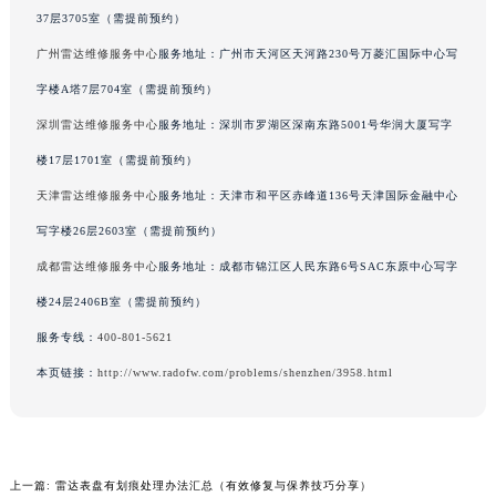
37层3705室（需提前预约）
辽宁省沈阳市沈河区中街路137号亨得利名表维修授权店1楼雷达售后服务中心（需提前预约）
辽宁省沈阳市沈河区中街路83号亨得利名表维修授权店1楼雷达售后服务中心（需提前预约）
广州雷达维修服务中心
服务地址：广州市天河区天河路230号万菱汇国际中心写
北京市朝阳区建国门外大街甲6号华熙国际中心D座11层1102室雷达售后服务中心（北京总部）（需提前预约）
字楼A塔7层704室（需提前预约）
北京市东城区东长安街1号王府井东方广场W3座6层602室雷达售后服务中心（需提前预约）
深圳雷达维修服务中心
服务地址：深圳市罗湖区深南东路5001号华润大厦写字
河北省保定市竞秀区朝阳北大街北国先天下雷达售后服务中心（需提前预约）
楼17层1701室（需提前预约）
内蒙古自治区阿拉善盟市左旗土尔扈特大街雷达售后服务中心（需提前预约）
天津雷达维修服务中心
服务地址：天津市和平区赤峰道136号天津国际金融中心
内蒙古自治区巴彦淖尔市临河区新华街雷达售后服务中心（需提前预约）
写字楼26层2603室（需提前预约）
内蒙古自治区包头市青山区幸福路甲3号王府井百货名表维修雷达售后服务中心（需提前预约）
成都雷达维修服务中心
服务地址：成都市锦江区人民东路6号SAC东原中心写字
内蒙古自治区赤峰市红山区哈达街雷达售后服务中心（需提前预约）
内蒙古自治区鄂尔多斯市东胜区伊金霍洛街雷达售后服务中心（需提前预约）
楼24层2406B室（需提前预约）
内蒙古自治区呼伦贝尔市海拉尔区中央街雷达售后服务中心（需提前预约）
服务专线：
400-801-5621
内蒙古自治区通辽市科尔沁区明仁大街雷达售后服务中心（需提前预约）
本页链接：
http://www.radofw.com/problems/shenzhen/3958.html
内蒙古自治区乌海市海勃湾区人民南路雷达售后服务中心（需提前预约）
内蒙古自治区乌兰察布市集宁区恩和大街雷达售后服务中心（需提前预约）
内蒙古自治区锡林郭勒盟市锡林浩特市光明街与额尔敦路交叉口雷达售后服务中心（需提前预约）
上一篇:
雷达表盘有划痕处理办法汇总（有效修复与保养技巧分享）
内蒙古自治区兴安盟市乌兰浩特市兴安大街雷达售后服务中心（需提前预约）