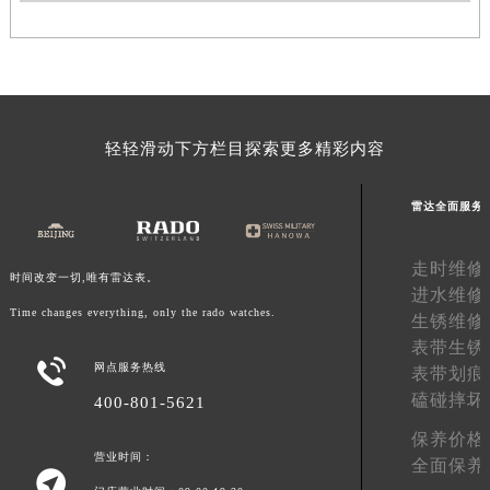
广东省汕头市龙湖区长平路雷达售后服务中心（需提前预约）
广东省汕尾市城区香洲街道园林社区翠园街雷达售后服务中心（需提前预约）
广东省韶关市武江区芙蓉新区与老城中心交汇处雷达售后服务中心（需提前预约）
广东省深圳市罗湖区深南东路5001号华润大厦17层1701室雷达售后服务中心（需提前预约）
广东省阳江市江城区东风一路雷达售后服务中心（需提前预约）
轻轻滑动下方栏目探索更多精彩内容
广东省云浮市云城区金山路雷达售后服务中心（需提前预约）
广东省湛江市赤坎区观海北路雷达售后服务中心（需提前预约）
雷达全面服务
广东省肇庆市端州区信安大道与砚都大道交汇处雷达售后服务中心（需提前预约）
走时维修
广西壮族自治区百色市右江区中山二路雷达售后服务中心（需提前预约）
时间改变一切,唯有雷达表。
进水维修
广西壮族自治区北海市海城区北京路雷达售后服务中心（需提前预约）
Time changes everything, only the rado watches.
生锈维修
广西壮族自治区崇左市江州区石景林街道友谊大道与丽川路交汇处雷达售后服务中心（需提前预约）
表带生锈
广西壮族自治区防城港市港口区金花茶大道雷达售后服务中心（需提前预约）

网点服务热线
表带划痕
广西壮族自治区贵港市港北区港城街道布山大道与仙衣路交叉口雷达售后服务中心（需提前预约）
磕碰摔坏
400-801-5621
广西壮族自治区桂林市秀峰区红岭路雷达售后服务中心（需提前预约）
保养价格
广西壮族自治区河池市金城江区金城江街道朝阳路雷达售后服务中心（需提前预约）
营业时间：
全面保养

广西壮族自治区贺州市八步区城东街道灵峰南路雷达售后服务中心（需提前预约）