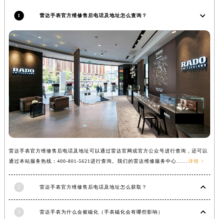
福建省漳州市龙文区步港路雷达售后服务中心（需提前预约）
1
雷达手表官方维修售后电话及地址怎么查询？
江苏省常州市新北区龙锦路1590号现代传媒中心5号楼10层1008室雷达售后服务中心（需提前预约）
江苏省淮安市清江浦区淮海北路雷达售后服务中心（需提前预约）
江苏省连云港市海州区通灌北路雷达售后服务中心（需提前预约）
江苏省南京市秦淮区中山南路1号南京中心22层22-C1-C3室雷达售后服务中心（需提前预约）
江苏省宿迁市宿城区西湖路雷达售后服务中心（需提前预约）
江苏省泰州市海陵区永定东路399号置地商务中心东塔（华润万象城）17层1706室雷达售后服务中心（需提前预约）
江苏省徐州市鼓楼区淮海东路29号苏宁广场IFC国际金融中心35层3508室雷达售后服务中心（需提前预约）
江苏省盐城市盐都区世纪大道5号盐城金融城写字楼1号楼16层1604室雷达售后服务中心（需提前预约）
江苏省扬州市邗江区国展路29号星耀天地写字楼1号楼18层1803室雷达售后服务中心（需提前预约）
江苏省镇江市京口区中山东路雷达售后服务中心（需提前预约）
雷达手表官方维修售后电话及地址可以通过雷达官网或官方公众号进行查询，还可以
江西省抚州市临川区赣东大道雷达售后服务中心（需提前预约）
通过本站服务热线：400-801-5621进行查询。我们的雷达维修服务中心......
详情 >
江西省赣州市章贡区文清路雷达售后服务中心（需提前预约）
2
雷达手表官方维修售后电话及地址怎么获取？
江西省吉安市吉州区井冈山大道雷达售后服务中心（需提前预约）
江西省景德镇市珠山区珠山中路雷达售后服务中心（需提前预约）
3
雷达手表为什么会被磁化（手表磁化会有哪些影响）
江西省九江市浔阳区浔阳路雷达售后服务中心（需提前预约）