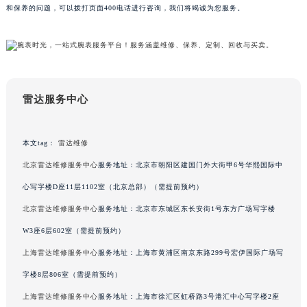
和保养的问题，可以拨打页面400电话进行咨询，我们将竭诚为您服务。
吉林省四平市铁东区紫气大路与南九经街交汇处雷达售后服务中心（需提前预约）
吉林省松原市宁江区五环大街雷达售后服务中心（需提前预约）
吉林省通化市东昌区环通乡江南大街雷达售后服务中心（需提前预约）
吉林省延边市延吉市解放路雷达售后服务中心（需提前预约）
辽宁省鞍山市铁东区站前街雷达售后服务中心（需提前预约）
雷达服务中心
辽宁省本溪市平山区胜利路雷达售后服务中心（需提前预约）
辽宁省朝阳市双塔区新华路雷达售后服务中心（需提前预约）
本文tag：
雷达维修
辽宁省丹东市振兴区七经街雷达售后服务中心（需提前预约）
北京雷达维修服务中心
服务地址：北京市朝阳区建国门外大街甲6号华熙国际中
辽宁省抚顺市新抚区东一路雷达售后服务中心（需提前预约）
辽宁省阜新市海州区解放大街雷达售后服务中心（需提前预约）
心写字楼D座11层1102室（北京总部）（需提前预约）
辽宁省葫芦岛市连山区中央路雷达售后服务中心（需提前预约）
北京雷达维修服务中心
服务地址：北京市东城区东长安街1号东方广场写字楼
辽宁省锦州市古塔区中央大街雷达售后服务中心（需提前预约）
W3座6层602室（需提前预约）
辽宁省辽阳市白塔区新运大街雷达售后服务中心（需提前预约）
上海雷达维修服务中心
服务地址：上海市黄浦区南京东路299号宏伊国际广场写
辽宁省盘锦市兴隆台区石油大街雷达售后服务中心（需提前预约）
字楼8层806室（需提前预约）
辽宁省铁岭市银州区南马路雷达售后服务中心（需提前预约）
上海雷达维修服务中心
服务地址：上海市徐汇区虹桥路3号港汇中心写字楼2座
辽宁省营口市站前区市府路与渤海大街交叉口雷达售后服务中心（需提前预约）