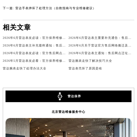
山西省大同市平城区迎宾街雷达售后服务中心（需提前预约）
下一篇:
雷达手表摔坏了处理方法（自救指南与专业维修建议）
山西省晋城市城区黄华街雷达售后服务中心（需提前预约）
山西省晋中市榆次区顺城街雷达售后服务中心（需提前预约）
相关文章
山西省临汾市尧都区解放路雷达售后服务中心（需提前预约）
2026年6月雷达表友必读：官方保养维修中心搬迁新开完整名录
2026年6月雷达表主重要补充通告：售后网点搬迁与新增
山西省吕梁市离石区永宁中路与建设街交叉口雷达售后服务中心（需提前预约）
2026年6月雷达表主补充最终通知：售后网点迁址及新开业
2026年6月关于雷达官方售后网络搬迁及新增的补充修订说明文件
山西省朔州市朔城区怡西路与鄯阳西街交汇处雷达售后服务中心（需提前预约）
2026年6月雷达表友必读：官方售后网点搬迁及新开汇总
2026年6月雷达表主通知：售后网点迁址及新开业
山西省忻州市忻府区和平东街与七一南路交叉口雷达售后服务中心（需提前预约）
2026年5月雷达表友必看：官方保养维修中心搬迁及新开详情
雷达腕表走快了解决技巧大全
山西省阳泉市郊区平阳东街与新城大道交叉口雷达售后服务中心（需提前预约）
雷达腕表走快了处理办法大全
雷达表壳坏了原因是啥
山西省运城市盐湖区河东街雷达售后服务中心（需提前预约）
山西省长治市潞州区英雄中路雷达售后服务中心（需提前预约）
山西省太原市迎泽区迎泽街道解放路15号亨得利名表维修授权店3楼雷达售后服务中心（需提前预约）
雷达保养
天津市和平区赤峰道136号天津国际金融中心26层2603室雷达售后服务中心（需提前预约）
安徽省安庆市迎江区人民路雷达售后服务中心（需提前预约）
北京雷达维修服务中心
安徽省蚌埠市蚌山区淮河路雷达售后服务中心（需提前预约）
安徽省亳州市谯城区魏武大道雷达售后服务中心（需提前预约）
安徽省池州市贵池区长江路雷达售后服务中心（需提前预约）