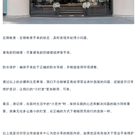
黑龙江省大庆市萨尔图区会战大街雷达售后服务中心（需提前预约）
黑龙江省鹤岗市向阳区红军路雷达售后服务中心（需提前预约）
黑龙江省黑河市爱辉区中央街雷达售后服务中心（需提前预约）
黑龙江省鸡西市鸡冠区红军路雷达售后服务中心（需提前预约）
定期检查：定期检查手表的状态，及时发现并处理小问题。
黑龙江省佳木斯市向阳区长安路雷达售后服务中心（需提前预约）
黑龙江省牡丹江市东安区太平路雷达售后服务中心（需提前预约）
避免剧烈碰撞：尽量避免剧烈碰撞或摔落手表。
黑龙江省七台河市桃山区大同街雷达售后服务中心（需提前预约）
黑龙江省齐齐哈尔市龙沙区龙华路雷达售后服务中心（需提前预约）
防水保护：确保手表处于正确的防水等级，并根据使用环境调整。
黑龙江省双鸭山市尖山区新兴大街雷达售后服务中心（需提前预约）
通过以上的步骤和注意事项，我们不仅能够妥善处理雷达表针脱落的问题，还能提升日常
黑龙江省绥化市北林区新华街与康庄路交叉口雷达售后服务中心（需提前预约）
维护意识，让我们的“小灯笼”更加耐用、可靠。
黑龙江省伊春市伊美区通河路雷达售后服务中心（需提前预约）
吉林省白城市洮北区明仁南街雷达售后服务中心（需提前预约）
最后，请记得，在面对生活中的“小意外”时，保持乐观的心态和解决问题的能力同样重
吉林省白山市浑江区浑江大街雷达售后服务中心（需提前预约）
要。就像无论多么微小的灯笼，在正确的方式下都能照亮前行的道路一样。
吉林省吉林市船营区河南街雷达售后服务中心（需提前预约）
吉林省辽源市龙山区人民大街雷达售后服务中心（需提前预约）
以上就是
深圳雷达维修服务中心
为您分享的精彩内容。如果您还有其他关于雷达手表维护
吉林省梅河口市新华街道梅河大街雷达售后服务中心（需提前预约）