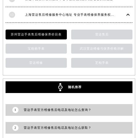
山东省枣庄市滕州市北辛路与善国路交叉口雷达售后服务中心（需提前预约）
山东省淄博市张店区金晶大道雷达售后服务中心（需提前预约）
13
上海雷达售后维修服务中心地址 专业手表维修保养服务权威公示（2026年7月最新）
上海市黄浦区南京东路299号宏伊国际广场写字楼8层806室雷达售后服务中心（需提前预约）
上海市徐汇区虹桥路3号港汇中心2座37层3705室雷达售后服务中心（需提前预约）
苏州雷达手表售后维修保养价目表
雷达售后
浙江省杭州市上城区钱江路1366号华润大厦A座5层503-5室雷达售后服务中心（需提前预约）
宝格丽手表
武汉雷达维修与保养价格详解
浙江省湖州市吴兴区劳动路雷达售后服务中心（需提前预约）
浙江省嘉兴市南湖区广益路705号嘉兴世界贸易中心A座13层1304室雷达售后服务中心（需提前预约）
雷达维修
芝柏手表
浙江省金华市金东区东市南街777号金华万达广场4号楼22楼2209室雷达售后服务中心（需提前预约）
浙江省丽水市莲都区解放街雷达售后服务中心（需提前预约）
浙江省宁波市江北区大闸南路500号来福士广场办公楼20层2009室雷达售后服务中心（需提前预约）
随机推荐
浙江省衢州市柯城区上街雷达售后服务中心（需提前预约）
浙江省绍兴市越城区胜利东路379号世茂天际中心写字楼8层805室雷达售后服务中心（需提前预约）
浙江省舟山市定海区解放东路雷达售后服务中心（需提前预约）
1
雷达手表官方维修售后电话及地址怎么查询？
澳门特别行政区大堂区议事亭前地（新马路）雷达售后服务中心（需提前预约）
澳门特别行政区风顺堂区南湾大马路雷达售后服务中心（需提前预约）
2
雷达手表官方维修售后电话及地址怎么获取？
澳门特别行政区花地玛堂区关闸广场雷达售后服务中心（需提前预约）