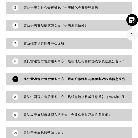
澳门特别行政区花王堂区大三巴商圈雷达售后服务中心（需提前预约）
3
雷达手表为什么会被磁化（手表磁化会有哪些影响）
澳门特别行政区嘉模堂区官也街雷达售后服务中心（需提前预约）

澳门省路氹城市金光大道雷达售后服务中心（需提前预约）
4
雷达手表有划痕该怎么办（手表划痕抛光）
澳门特别行政区望德堂区塔石广场雷达售后服务中心（需提前预约）

福建省福州市鼓楼区五四路128-1号恒力城写字楼15层03室雷达售后服务中心（需提前预约）
5
雷达维修保养服务中心介绍
福建省厦门市思明区湖滨东路95号万象城华润大厦B座11层1104室雷达售后服务中心（需提前预约）
广东省潮州市潮安区新风路与潮汕路交汇处雷达售后服务中心（需提前预约）
6
厦门雷达官方售后服务中心｜最新地址与客服热线权威信息公告（2026年7月最新）
广东省广州市天河区天河路230号万菱汇国际中心A塔7层704室雷达售后服务中心（需提前预约）
广东省广州市越秀区环市东路371-375号世界贸易中心大厦南塔15层1507室雷达售后服务中心（需提前预约）
7
泰州雷达官方售后服务中心｜最新维修地址与客服电话权威信息公告（2026年7月最新）
广东省河源市源城区越王大道雷达售后服务中心（需提前预约）
广东省惠州市惠城区江北文昌一路7号华贸大厦1座30层3005室雷达售后服务中心（需提前预约）
8
雷达中国官方售后服务中心｜热线与地址权威信息通告（2026年7月最新）
广东省江门市蓬江区广场西路雷达售后服务中心（需提前预约）
广东省揭阳市榕城进贤门步行街雷达售后服务中心（需提前预约）
9
雷达表壳有划痕处理方法大全（专业修复技巧与注意事项）
广东省茂名市电白区水东街道迎宾大道雷达售后服务中心（需提前预约）
广东省梅州市梅江区金燕大道雷达售后服务中心（需提前预约）
10
雷达手表表把脱落怎么办？
广东省清远市清城区湖西路雷达售后服务中心（需提前预约）