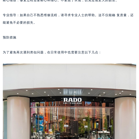
耐心细致：修复过程需要耐心和细心。不要急于求成，以免造成更大的损害。
南宁市青秀区金湖路59号地王大厦12楼1224室（需提前预约）
合肥市蜀山区潜山路111号万象城华润大厦B座12楼03室（需提前预约）
专业指导：如果自己不熟悉维修流程，请寻求专业人士的帮助。这不仅能确 复质量，还
能避免不必要的损失。
泉州市丰泽区宝洲路729号浦西万达中心写字楼A座7楼709室（需提前预约）
青岛市南区山东路6号华润大厦B座22层04室（需提前预约）
预防措施
烟台市芝罘区胜利路139号万达金融中心A座907室（需提前预约）
长春市朝阳区西安大路727号中银大厦A座(旺进大厦)18层09室（需提前预约）
为了避免再次遇到类似问题，在日常使用中也需要注意以下几点：
贵阳市南明区都司高架桥路33号亨特国际金融中心14楼14D（需提前预约）
昆明市盘龙区北京路928号同德昆明广场写字楼10层06室（需提前预约）
石家庄市长安区中山东路39号勒泰中心写字楼B座13层07室（需提前预约）
西安市碑林区南关正街88号华侨城长安国际中心E座6楼10室（需提前预约）
海口市龙华区金贸东路5号海口华润大厦B座17层1707室（需提前预约）
唐山市路南区新华东道100号万达广场写字楼A座10层1002室（需提前预约）
台州市椒江区东海大道1800号腾达中心东1幢20楼2002室（需提前预约）
内蒙古自治区呼和浩特市玉泉区大学西街70号华润万象城写字楼（鄂尔多斯大厦）23层2326室（需提前预约）
甘肃省兰州市七里河区西津西路16号兰州中心写字楼21层2102室（需提前预约）
重庆市解放碑渝中区民权路28号英利国际金融中心写字楼20层01室（需提前预约）