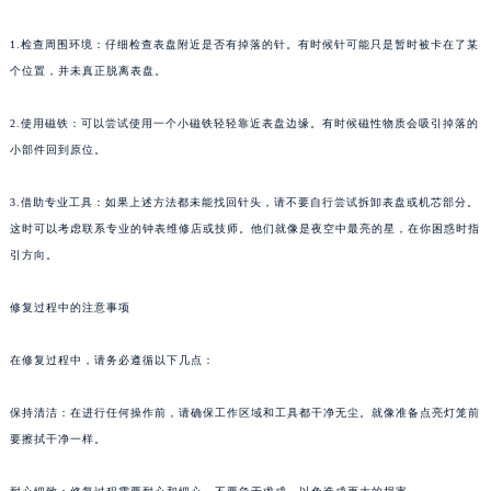
重庆市江北区观音桥步行街2号融恒时代广场写字楼9层902室（需提前预约）
1.检查周围环境：仔细检查表盘附近是否有掉落的针。有时候针可能只是暂时被卡在了某
长沙市芙蓉区定王台街道建湘路393号世茂环球金融中心写字楼（芙蓉广场）10层13室（需提前预约）
个位置，并未真正脱离表盘。
郑州市二七区铭功路10号华润大厦写字楼29层2905室（需提前预约）
太原市迎泽区解放路15号亨得利名表服务中心（品牌授权店）3层整层（需提前预约）
2.使用磁铁：可以尝试使用一个小磁铁轻轻靠近表盘边缘。有时候磁性物质会吸引掉落的
沈阳市沈河区中街路137号亨得利名表服务中心（品牌授权店）1层整层（需提前预约）
小部件回到原位。
沈阳市沈河区中街路83号亨得利名表服务中心（品牌授权店）1层整层（需提前预约）
3.借助专业工具：如果上述方法都未能找回针头，请不要自行尝试拆卸表盘或机芯部分。
乌鲁木齐市天山区红山路26号时代广场（CCMALL）C座17层17-B（需提前预约）
这时可以考虑联系专业的钟表维修店或技师。他们就像是夜空中最亮的星，在你困惑时指
温州市鹿城区锦绣路1067号置信广场10层1015室（需提前预约）
引方向。
哈尔滨市道里区友谊西路600号富力中心T2座写字楼29层03室（需提前预约）
大连市中山区人民路15号国际金融大厦7层G室（需提前预约）
修复过程中的注意事项
佛山市禅城区季华五路57号万科金融中心C座12层1205室（需提前预约）
东莞市东城街道鸿福东路1号民盈国贸中心T1写字楼9层907室（需提前预约）
在修复过程中，请务必遵循以下几点：
无锡市梁溪区人民中路139号恒隆广场写字楼1座11层1104室（需提前预约）
保持清洁：在进行任何操作前，请确保工作区域和工具都干净无尘。就像准备点亮灯笼前
南通市崇川区工农路57号圆融广场写字楼16层1603室（需提前预约）
要擦拭干净一样。
苏州市苏州工业园区星港街199号苏州中心办公楼C座22层08室（需提前预约）
武汉市江汉区解放大道686号世界贸易大厦38层09室（需提前预约）