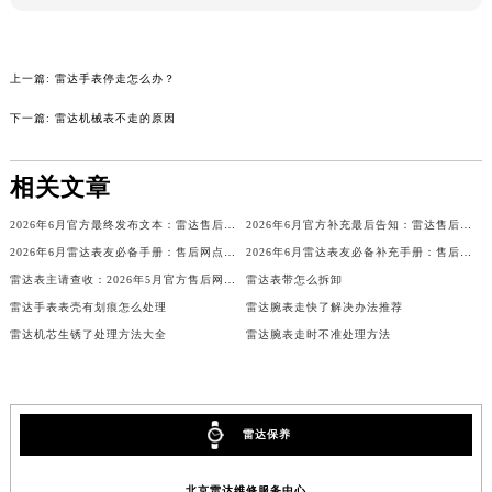
吉林省四平市铁东区紫气大路与南九经街交汇处雷达售后服务中心（需提前预约）
吉林省松原市宁江区五环大街雷达售后服务中心（需提前预约）
上一篇:
雷达手表停走怎么办？
吉林省通化市东昌区环通乡江南大街雷达售后服务中心（需提前预约）
吉林省延边市延吉市解放路雷达售后服务中心（需提前预约）
下一篇:
雷达机械表不走的原因
辽宁省鞍山市铁东区站前街雷达售后服务中心（需提前预约）
辽宁省本溪市平山区胜利路雷达售后服务中心（需提前预约）
相关文章
辽宁省朝阳市双塔区新华路雷达售后服务中心（需提前预约）
2026年6月官方最终发布文本：雷达售后维修保养中心搬迁与新增事项
2026年6月官方补充最后告知：雷达售后网点迁址与增设
辽宁省丹东市振兴区七经街雷达售后服务中心（需提前预约）
2026年6月雷达表友必备手册：售后网点搬迁及新开
2026年6月雷达表友必备补充手册：售后网点搬迁及新开
辽宁省抚顺市新抚区东一路雷达售后服务中心（需提前预约）
雷达表主请查收：2026年5月官方售后网点变动详情
雷达表带怎么拆卸
辽宁省阜新市海州区解放大街雷达售后服务中心（需提前预约）
雷达手表表壳有划痕怎么处理
雷达腕表走快了解决办法推荐
辽宁省葫芦岛市连山区中央路雷达售后服务中心（需提前预约）
雷达机芯生锈了处理方法大全
雷达腕表走时不准处理方法
辽宁省锦州市古塔区中央大街雷达售后服务中心（需提前预约）
辽宁省辽阳市白塔区新运大街雷达售后服务中心（需提前预约）
辽宁省盘锦市兴隆台区石油大街雷达售后服务中心（需提前预约）
雷达保养
辽宁省铁岭市银州区南马路雷达售后服务中心（需提前预约）
辽宁省营口市站前区市府路与渤海大街交叉口雷达售后服务中心（需提前预约）
北京雷达维修服务中心