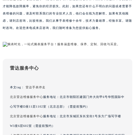
南宁市青秀区金湖路59号地王大厦12楼1224室（需提前预约）
才能降低故障频率，避免你的经济损失。此刻，如果您还有什么不明白的问题或者需要手
表维修的问题，请及时联系我们的专业技术人员，他们会在线为您解答。如果有其他顾
合肥市蜀山区潜山路111号万象城华润大厦B座12楼03室（需提前预约）
虑，请到店咨询，比较有效。我们从事手表维修十余年，技术力量雄厚，经验丰富。请随
泉州市丰泽区宝洲路729号浦西万达中心写字楼A座7楼709室（需提前预约）
时咨询。欢迎您来电或来店咨询，我们随时准备为您提供贴心服务。
青岛市南区山东路6号华润大厦B座22层04室（需提前预约）
烟台市芝罘区胜利路139号万达金融中心A座907室（需提前预约）
长春市朝阳区西安大路727号中银大厦A座(旺进大厦)18层09室（需提前预约）
贵阳市南明区都司高架桥路33号亨特国际金融中心14楼14D（需提前预约）
昆明市盘龙区北京路928号同德昆明广场写字楼10层06室（需提前预约）
雷达服务中心
石家庄市长安区中山东路39号勒泰中心写字楼B座13层07室（需提前预约）
西安市碑林区南关正街88号华侨城长安国际中心E座6楼10室（需提前预约）
本文tag：
雷达手表停走
海口市龙华区金贸东路5号海口华润大厦B座17层1707室（需提前预约）
北京雷达维修服务中心
服务地址：北京市朝阳区建国门外大街甲6号华熙国际中
唐山市路南区新华东道100号万达广场写字楼A座10层1002室（需提前预约）
心写字楼D座11层1102室（北京总部）（需提前预约）
台州市椒江区东海大道1800号腾达中心东1幢20楼2002室（需提前预约）
内蒙古自治区呼和浩特市玉泉区大学西街70号华润万象城写字楼（鄂尔多斯大厦）23层2326室（需提前预约）
北京雷达维修服务中心
服务地址：北京市东城区东长安街1号东方广场写字楼
甘肃省兰州市七里河区西津西路16号兰州中心写字楼21层2102室（需提前预约）
W3座6层602室（需提前预约）
重庆市解放碑渝中区民权路28号英利国际金融中心写字楼20层01室（需提前预约）