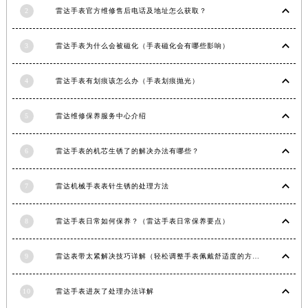
2
雷达手表官方维修售后电话及地址怎么获取？
安徽省滁州市琅琊区南谯北路雷达售后服务中心（需提前预约）
安徽省阜阳市颍州区颍州北路雷达售后服务中心（需提前预约）
3
雷达手表为什么会被磁化（手表磁化会有哪些影响）
安徽省淮北市相山区淮海路雷达售后服务中心（需提前预约）
安徽省淮南市田家庵区国庆中路雷达售后服务中心（需提前预约）
4
雷达手表有划痕该怎么办（手表划痕抛光）
安徽省黄山市屯溪区黄山西路雷达售后服务中心（需提前预约）
安徽省六安市金安区解放中路雷达售后服务中心（需提前预约）
5
雷达维修保养服务中心介绍
安徽省马鞍山市雨山区湖南西路雷达售后服务中心（需提前预约）
安徽省宿州市埇桥区人民中路雷达售后服务中心（需提前预约）
6
雷达手表的机芯生锈了的解决办法有哪些？
安徽省铜陵市铜官区石城大道雷达售后服务中心（需提前预约）
7
雷达机械手表表针生锈的处理方法
安徽省芜湖市镜湖区中山路步行街雷达售后服务中心（需提前预约）
安徽省宣城市宣州区叠嶂西路雷达售后服务中心（需提前预约）
8
雷达手表日常如何保养？（雷达手表日常保养要点）
福建省龙岩市新罗区九一南路雷达售后服务中心（需提前预约）
福建省南平市建阳区人民西路雷达售后服务中心（需提前预约）
9
雷达表带太紧解决技巧详解（轻松调整手表佩戴舒适度的方法）
福建省宁德市蕉城区天湖东路雷达售后服务中心（需提前预约）
福建省莆田市城厢区霞林街道荔华东大道雷达售后服务中心（需提前预约）
10
雷达手表进灰了处理办法详解
福建省三明市三元区东乾二路雷达售后服务中心（需提前预约）