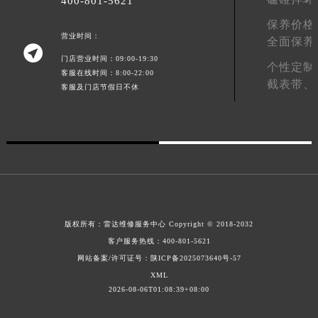
400-801-5621
澳门特别行政区花王堂区大三巴商圈雷达售后服务中心（需提前预约）
保养价格
澳门特别行政区嘉模堂区官也街雷达售后服务中心（需提前预约）
营业时间：
全面保养

澳门省路氹城市金光大道雷达售后服务中心（需提前预约）
门店营业时间：09:00-19:30
个性定制
澳门特别行政区望德堂区塔石广场雷达售后服务中心（需提前预约）
客服在线时间：8:00-22:00
截表带、
客服及门店节假日不休
福建省福州市鼓楼区五四路128-1号恒力城写字楼15层03室雷达售后服务中心（需提前预约）
福建省厦门市思明区湖滨东路95号万象城华润大厦B座11层1104室雷达售后服务中心（需提前预约）
广东省潮州市潮安区新风路与潮汕路交汇处雷达售后服务中心（需提前预约）
广东省广州市天河区天河路230号万菱汇国际中心A塔7层704室雷达售后服务中心（需提前预约）
广东省广州市越秀区环市东路371-375号世界贸易中心大厦南塔15层1507室雷达售后服务中心（需提前预约）
广东省河源市源城区越王大道雷达售后服务中心（需提前预约）
广东省惠州市惠城区江北文昌一路7号华贸大厦1座30层3005室雷达售后服务中心（需提前预约）
版权所有：
雷达维修服务中心
Copyright © 2018-2032
广东省江门市蓬江区广场西路雷达售后服务中心（需提前预约）
客户服务热线：
400-801-5621
广东省揭阳市榕城进贤门步行街雷达售后服务中心（需提前预约）
网站备案/许可证号：陕ICP备2025073640号-57
广东省茂名市电白区水东街道迎宾大道雷达售后服务中心（需提前预约）
XML
2026-08-06T01:08:39+08:00
广东省梅州市梅江区金燕大道雷达售后服务中心（需提前预约）
广东省清远市清城区湖西路雷达售后服务中心（需提前预约）