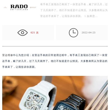
有手表工发现自己刚买了一块雷达手表，戴了好几天，过
盐城市盐都区世纪大道5号盐城金融城写字楼1号楼16层1604室（需提前预约）
了几天就停了。他们不知道是什么情况。大多数表民认为
泰州市海陵区永定东路399号置地商务中心东塔写字楼（华润万象城）17层1706室（需提前预约）
雷达的手表坏了，让我告诉你原因。 1.如果您…
宁波市江北区大闸南路500号来福士广场办公楼20层2009室（需提前预约）
杭州市上城区钱江路1366号华润大厦写字楼A座5层503-5室（需提前预约）

金华市金东区东市南街777号金华万达广场写字楼4号楼22层2209室（需提前预约）
621 次
2022-04-23
绍兴市越城区胜利东路379号世茂天际中心写字楼8层805室（需提前预约）
嘉兴市南湖区广益路705号嘉兴世界贸易中心写字楼A座13层1304室（需提前预约）
南昌市红谷滩新区红谷中大道998号绿地双子塔（中央广场）A1座办公楼14层07室（需提前预约）
雷达维修
中心为您介绍：在雷达手表的日常使用过程中，有手表工发现自己刚买了一块雷
济南市历下区经十路11111号华润中心写字楼（万象城）15层1508室（需提前预约）
达手表，戴了好几天，过了几天就停了。他们不知道是什么情况。大多数表民认为雷达的
广州市天河区天河路230号万菱汇国际中心写字楼A塔7层704室（需提前预约）
手表坏了，让我告诉你原因。
广州市越秀区环市东路371-375号世界贸易中心大厦南塔写字楼15层07室（需提前预约）
深圳市罗湖区深南东路5001号华润大厦写字楼17层1701室（需提前预约）
惠州市惠城区江北文昌一路7号华贸大厦写字楼1座30层05室（需提前预约）
厦门市思明区湖滨东路95号华润大厦写字楼B座11层1104室（需提前预约）
福州市鼓楼区五四路128-1号恒力城写字楼15层03室（需提前预约）
成都市锦江区人民东路6号SAC东原中心写字楼24层2406B室（需提前预约）