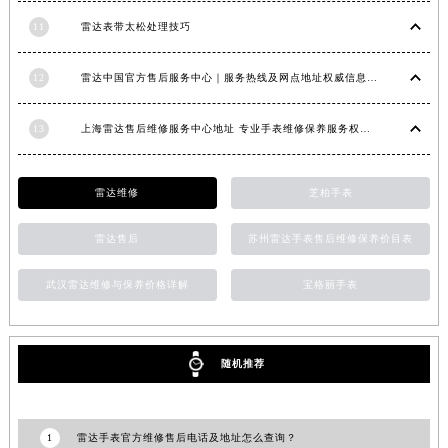
福建省漳州市龙文区步港路雷达售后服务中心（需提前预约）
11
雷达表带太松处理技巧
江苏省常州市新北区龙锦路1590号现代传媒中心5号楼10层1008室雷达售后服务中心（需提前预约）
江苏省淮安市清江浦区淮海北路雷达售后服务中心（需提前预约）
12
雷达中国官方售后服务中心｜服务热线及网点地址权威信息通知（2026年6月最新）
江苏省连云港市海州区通灌北路雷达售后服务中心（需提前预约）
13
上海雷达售后维修服务中心地址 专业手表维修保养服务权威公示（2026年7月最新）
江苏省南京市秦淮区中山南路1号南京中心22层22-C1-C3室雷达售后服务中心（需提前预约）
江苏省宿迁市宿城区西湖路雷达售后服务中心（需提前预约）
江苏省泰州市海陵区永定东路399号置地商务中心东塔（华润万象城）17层1706室雷达售后服务中心（需提前预约）
雷达维修
芝柏手表
江苏省徐州市鼓楼区淮海东路29号苏宁广场IFC国际金融中心35层3508室雷达售后服务中心（需提前预约）
雷达售后
苏州雷达手表售后维修保养价目表
江苏省盐城市盐都区世纪大道5号盐城金融城写字楼1号楼16层1604室雷达售后服务中心（需提前预约）
江苏省扬州市邗江区国展路29号星耀天地写字楼1号楼18层1803室雷达售后服务中心（需提前预约）
武汉雷达维修与保养价格详解
宝格丽手表
江苏省镇江市京口区中山东路雷达售后服务中心（需提前预约）
江西省抚州市临川区赣东大道雷达售后服务中心（需提前预约）
江西省赣州市章贡区文清路雷达售后服务中心（需提前预约）
随机推荐
江西省吉安市吉州区井冈山大道雷达售后服务中心（需提前预约）
江西省景德镇市珠山区珠山中路雷达售后服务中心（需提前预约）
1
雷达手表官方维修售后电话及地址怎么查询？
江西省九江市浔阳区浔阳路雷达售后服务中心（需提前预约）