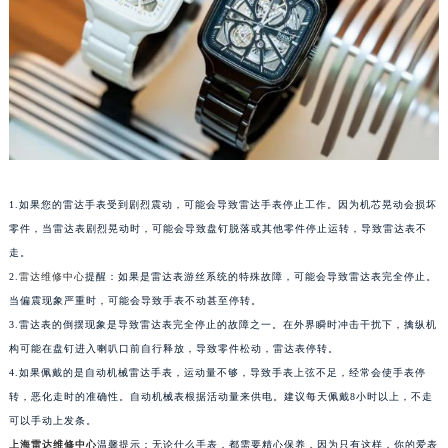
重庆市江北区观音桥步行街2号融恒时代广场写字楼9层902室（需提前预约）
长沙市芙蓉区定王台街道建湘路393号世茂环球金融中心写字楼（芙蓉广场）10层13室（需提前预约）
郑州市二七区铭功路10号华润大厦写字楼29层2905室（需提前预约）
太原市迎泽区解放路15号亨得利名表服务中心（品牌授权店）3层整层（需提前预约）
沈阳市沈河区中街路137号亨得利名表服务中心（品牌授权店）1层整层（需提前预约）
沈阳市沈河区中街路83号亨得利名表服务中心（品牌授权店）1层整层（需提前预约）
乌鲁木齐市天山区红山路26号时代广场（CCMALL）C座17层17-B（需提前预约）
1.如果您的雷达手表受到剧烈震动，可能会导致雷达手表停止工作。因为机芯晃动会损坏
温州市鹿城区锦绣路1067号置信广场10层1015室（需提前预约）
零件，当雷达表剧烈晃动时，可能会导致盘钉脱落或其他零件停止运转，导致雷达表不
哈尔滨市道里区友谊西路600号富力中心T2座写字楼29层03室（需提前预约）
走。
大连市中山区人民路15号国际金融大厦7层G室（需提前预约）
2.
雷达维修中心
提醒：如果是雷达表游丝系统的特殊故障，可能会导致雷达表完全停止。
佛山市禅城区季华五路57号万科金融中心C座12层1205室（需提前预约）
当偏震现象严重时，可能会导致手表不动甚至停转。
3.雷达表的倒摆现象是导致雷达表完全停止的故障之一。在外界瞬时冲击干扰下，擒纵机
东莞市东城街道鸿福东路1号民盈国贸中心T1写字楼9层907室（需提前预约）
构可能在盘钉进入喇叭口前自行释放，导致零件松动，雷达表停转。
无锡市梁溪区人民中路139号恒隆广场写字楼1座11层1104室（需提前预约）
4.如果佩戴的是自动机械雷达手表，运动量不够，导致手表上弦不足，经常会使手表停
南通市崇川区工农路57号圆融广场写字楼16层1603室（需提前预约）
转，恶化走时的准确性。自动机械表根据活动量来供电。建议每天佩戴8小时以上，不走
苏州市苏州工业园区星港街199号苏州中心办公楼C座22层08室（需提前预约）
可以手动上发条。
武汉市江汉区解放大道686号世界贸易大厦38层09室（需提前预约）
上海雷达维修中心
温馨提示：无论什么手表，都需要精心保养，因为只有这样，你的爱表