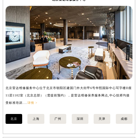
辽宁省沈阳市沈河区中街路137号亨得利名表维修授权店1楼雷达售后服务中心（需提前预约）
辽宁省沈阳市沈河区中街路83号亨得利名表维修授权店1楼雷达售后服务中心（需提前预约）
北京市朝阳区建国门外大街甲6号华熙国际中心D座11层1102室雷达售后服务中心（北京总部）（需提前预约）
北京市东城区东长安街1号王府井东方广场W3座6层602室雷达售后服务中心（需提前预约）
河北省保定市竞秀区朝阳北大街北国先天下雷达售后服务中心（需提前预约）
内蒙古自治区阿拉善盟市左旗土尔扈特大街雷达售后服务中心（需提前预约）
内蒙古自治区巴彦淖尔市临河区新华街雷达售后服务中心（需提前预约）
内蒙古自治区包头市青山区幸福路甲3号王府井百货名表维修雷达售后服务中心（需提前预约）
内蒙古自治区赤峰市红山区哈达街雷达售后服务中心（需提前预约）
内蒙古自治区鄂尔多斯市东胜区伊金霍洛街雷达售后服务中心（需提前预约）
北京雷达维修服务中心位于北京市朝阳区建国门外大街甲6号华熙国际中心写字楼D座
上
内蒙古自治区呼伦贝尔市海拉尔区中央街雷达售后服务中心（需提前预约）
11层1102室（北京总部）（需提前预约），是雷达维修保养服务网点,中心技师均接
室
内蒙古自治区通辽市科尔沁区明仁大街雷达售后服务中心（需提前预约）
受标准培训....
详情 >
内蒙古自治区乌海市海勃湾区人民南路雷达售后服务中心（需提前预约）
内蒙古自治区乌兰察布市集宁区恩和大街雷达售后服务中心（需提前预约）
北京
上海
广州
深圳
天津
成都
内蒙古自治区锡林郭勒盟市锡林浩特市光明街与额尔敦路交叉口雷达售后服务中心（需提前预约）
内蒙古自治区兴安盟市乌兰浩特市兴安大街雷达售后服务中心（需提前预约）