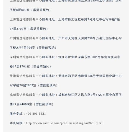
上海雷达维修服务中心
服务地址：上海市黄浦区南京东路299号宏伊国际广场写
黑龙江省大庆市萨尔图区会战大街雷达售后服务中心（需提前预约）
字楼8层806室（需提前预约）
黑龙江省鹤岗市向阳区红军路雷达售后服务中心（需提前预约）
上海雷达维修服务中心
服务地址：上海市徐汇区虹桥路3号港汇中心写字楼2座
黑龙江省黑河市爱辉区中央街雷达售后服务中心（需提前预约）
37层3705室（需提前预约）
黑龙江省鸡西市鸡冠区红军路雷达售后服务中心（需提前预约）
广州雷达维修服务中心
服务地址：广州市天河区天河路230号万菱汇国际中心写
黑龙江省佳木斯市向阳区长安路雷达售后服务中心（需提前预约）
黑龙江省牡丹江市东安区太平路雷达售后服务中心（需提前预约）
字楼A塔7层704室（需提前预约）
黑龙江省七台河市桃山区大同街雷达售后服务中心（需提前预约）
深圳雷达维修服务中心
服务地址：深圳市罗湖区深南东路5001号华润大厦写字
黑龙江省齐齐哈尔市龙沙区龙华路雷达售后服务中心（需提前预约）
楼17层1701室（需提前预约）
黑龙江省双鸭山市尖山区新兴大街雷达售后服务中心（需提前预约）
天津雷达维修服务中心
服务地址：天津市和平区赤峰道136号天津国际金融中心
黑龙江省绥化市北林区新华街与康庄路交叉口雷达售后服务中心（需提前预约）
写字楼26层2603室（需提前预约）
黑龙江省伊春市伊美区通河路雷达售后服务中心（需提前预约）
成都雷达维修服务中心
服务地址：成都市锦江区人民东路6号SAC东原中心写字
吉林省白城市洮北区明仁南街雷达售后服务中心（需提前预约）
楼24层2406B室（需提前预约）
吉林省白山市浑江区浑江大街雷达售后服务中心（需提前预约）
吉林省吉林市船营区河南街雷达售后服务中心（需提前预约）
服务专线：
400-801-5621
吉林省辽源市龙山区人民大街雷达售后服务中心（需提前预约）
本页链接：
http://www.radofw.com/problems/shanghai/925.html
吉林省梅河口市新华街道梅河大街雷达售后服务中心（需提前预约）