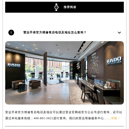
山西省大同市平城区迎宾街雷达售后服务中心（需提前预约）
推荐阅读
山西省晋城市城区黄华街雷达售后服务中心（需提前预约）
山西省晋中市榆次区顺城街雷达售后服务中心（需提前预约）
山西省临汾市尧都区解放路雷达售后服务中心（需提前预约）
1
雷达手表官方维修售后电话及地址怎么查询？
山西省吕梁市离石区永宁中路与建设街交叉口雷达售后服务中心（需提前预约）
山西省朔州市朔城区怡西路与鄯阳西街交汇处雷达售后服务中心（需提前预约）
山西省忻州市忻府区和平东街与七一南路交叉口雷达售后服务中心（需提前预约）
山西省阳泉市郊区平阳东街与新城大道交叉口雷达售后服务中心（需提前预约）
山西省运城市盐湖区河东街雷达售后服务中心（需提前预约）
山西省长治市潞州区英雄中路雷达售后服务中心（需提前预约）
山西省太原市迎泽区迎泽街道解放路15号亨得利名表维修授权店3楼雷达售后服务中心（需提前预约）
天津市和平区赤峰道136号天津国际金融中心26层2603室雷达售后服务中心（需提前预约）
安徽省安庆市迎江区人民路雷达售后服务中心（需提前预约）
安徽省蚌埠市蚌山区淮河路雷达售后服务中心（需提前预约）
雷达手表官方维修售后电话及地址可以通过雷达官网或官方公众号进行查询，还可以
通过本站服务热线：400-801-5621进行查询。我们的雷达维修服务中心......
详情 >
安徽省亳州市谯城区魏武大道雷达售后服务中心（需提前预约）
安徽省池州市贵池区长江路雷达售后服务中心（需提前预约）