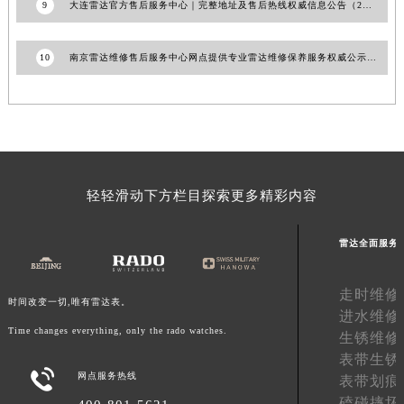
9
大连雷达官方售后服务中心｜完整地址及售后热线权威信息公告（2026年7月最新）
山东省枣庄市滕州市北辛路与善国路交叉口雷达售后服务中心（需提前预约）
山东省淄博市张店区金晶大道雷达售后服务中心（需提前预约）
10
南京雷达维修售后服务中心网点提供专业雷达维修保养服务权威公示（2026年7月最新）
上海市黄浦区南京东路299号宏伊国际广场写字楼8层806室雷达售后服务中心（需提前预约）
上海市徐汇区虹桥路3号港汇中心2座37层3705室雷达售后服务中心（需提前预约）
浙江省杭州市上城区钱江路1366号华润大厦A座5层503-5室雷达售后服务中心（需提前预约）
浙江省湖州市吴兴区劳动路雷达售后服务中心（需提前预约）
浙江省嘉兴市南湖区广益路705号嘉兴世界贸易中心A座13层1304室雷达售后服务中心（需提前预约）
轻轻滑动下方栏目探索更多精彩内容
浙江省金华市金东区东市南街777号金华万达广场4号楼22楼2209室雷达售后服务中心（需提前预约）
浙江省丽水市莲都区解放街雷达售后服务中心（需提前预约）
雷达全面服务
浙江省宁波市江北区大闸南路500号来福士广场办公楼20层2009室雷达售后服务中心（需提前预约）
浙江省衢州市柯城区上街雷达售后服务中心（需提前预约）
走时维修
浙江省绍兴市越城区胜利东路379号世茂天际中心写字楼8层805室雷达售后服务中心（需提前预约）
时间改变一切,唯有雷达表。
进水维修
浙江省舟山市定海区解放东路雷达售后服务中心（需提前预约）
Time changes everything, only the rado watches.
生锈维修
澳门特别行政区大堂区议事亭前地（新马路）雷达售后服务中心（需提前预约）
表带生锈
澳门特别行政区风顺堂区南湾大马路雷达售后服务中心（需提前预约）

网点服务热线
表带划痕
澳门特别行政区花地玛堂区关闸广场雷达售后服务中心（需提前预约）
磕碰摔坏