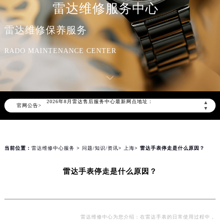
雷达维修服务中心
雷达维修保养服务
RADO MAINTENANCE CENTER
2026年8月雷达中国区售后服务网络优化升级公告
2026年8月雷达全国官方售后客户服务热线：400-801-5621
雷达官方全国统一服务热线400-801-5621，服务覆盖中国大陆、香港、澳门、台湾全部区域（非大陆需加拨“+86”）
2026年8月雷达售后服务中心最新网点地址：
▲
官网公告>
北京市朝阳区建国门外大街甲6号华熙国际中心写字楼D座11层1102室（北京总部）（需提前预约）
▼
北京市东城区东长安街1号东方广场写字楼W3座6层602室（需提前预约）
天津市和平区赤峰道136号天津国际金融中心写字楼26层2603室（需提前预约）
上海市徐汇区虹桥路3号港汇中心写字楼2座37层3705室（需提前预约）
当前位置：
雷达维修中心服务
>
问题/知识/资讯
>
上海
> 雷达手表停走是什么原因？
上海市黄浦区南京东路299号宏伊国际广场写字楼8层806室（需提前预约）
雷达手表停走是什么原因？
南京市秦淮区中山南路1号（新街口）南京中心写字楼22层C1-1室（需提前预约）
常州市新北区龙锦路1590号现代传媒中心写字楼5号楼10层1008室（需提前预约）
徐州市鼓楼区淮海东路29号苏宁广场IFC国际金融中心写字楼35层3508室（需提前预约）
扬州市邗江区国展路29号星耀天地写字楼1号楼18层1803室（需提前预约）
雷达维修中心为您介绍：在雷达手表的日常使用过程中，