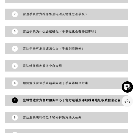
江西省南昌市红谷滩新区红谷中大道998号绿地双子塔（中央广场）A1座办公楼14层1407室雷达售后服务中心（需提前预约）
江西省萍乡市安源区萍安北大道与康庄路交叉口雷达售后服务中心（需提前预约）
2
雷达手表官方维修售后电话及地址怎么获取？
江西省上饶市信州区滨江西路雷达售后服务中心（需提前预约）
江西省新余市渝水区北湖西路雷达售后服务中心（需提前预约）
3
雷达手表为什么会被磁化（手表磁化会有哪些影响）
江西省宜春市袁州区中山中路雷达售后服务中心（需提前预约）
江西省鹰潭市月湖区胜利东路雷达售后服务中心（需提前预约）
4
雷达手表有划痕该怎么办（手表划痕抛光）
山东省德州市德城区东风中路雷达售后服务中心（需提前预约）
山东省东营市东营区济南路雷达售后服务中心（需提前预约）
5
雷达维修保养服务中心介绍
山东省济南市历下区经十路11111号华润中心写字楼（万象城）15层1508室雷达售后服务中心（需提前预约）
山东省济宁市任城区太白楼路雷达售后服务中心（需提前预约）
6
如何解决雷达手表起雾问题 | 手表雾解决方案

山东省莱芜市文化南路8号银座商城名表维修一楼名表维修雷达售后服务中心（需提前预约）
山东省临沂市兰山区解放路雷达售后服务中心（需提前预约）

7
盐城雷达官方售后服务中心｜官方电话及详细维修地址权威信息公告（2026年7月最新）
山东省日照市东港区烟台路雷达售后服务中心（需提前预约）
山东省泰安市泰山区财源街道泰山大街雷达售后服务中心（需提前预约）
8
雷达腕表表针错位？轻松解决方法大公开
山东省威海市环翠区新威海路89号振华商厦一楼名表维修雷达售后服务中心（需提前预约）
山东省潍坊市奎文区东风东街雷达售后服务中心（需提前预约）