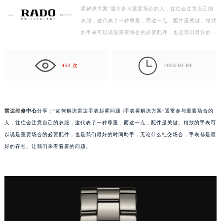
雾解决方案”通常参与重要场合的人，往往会注意自己的
盐城市盐都区世纪大道5号盐城金融城写字楼1号楼16层1604室（需提前预约）
衣服，这代表了一种尊重，而这一点，配件是关键。精致
泰州市海陵区永定东路399号置地商务中心东塔写字楼（华润万象城）17层1706室（需提前预约）
的手表可以说是重要场合的必要配件，也是我们最好的…
宁波市江北区大闸南路500号来福士广场办公楼20层2009室（需提前预约）
杭州市上城区钱江路1366号华润大厦写字楼A座5层503-5室（需提前预约）

金华市金东区东市南街777号金华万达广场写字楼4号楼22层2209室（需提前预约）
453 次
2023-02-03
绍兴市越城区胜利东路379号世茂天际中心写字楼8层805室（需提前预约）
嘉兴市南湖区广益路705号嘉兴世界贸易中心写字楼A座13层1304室（需提前预约）
南昌市红谷滩新区红谷中大道998号绿地双子塔（中央广场）A1座办公楼14层07室（需提前预约）
雷达维修
中心
分享：“如何解决雷达手表起雾问题 |手表雾解决方案”通常参与重要场合的
济南市历下区经十路11111号华润中心写字楼（万象城）15层1508室（需提前预约）
人，往往会注意自己的衣服，这代表了一种尊重，而这一点，配件是关键。精致的手表可
广州市天河区天河路230号万菱汇国际中心写字楼A塔7层704室（需提前预约）
以说是重要场合的必要配件，也是我们最好的时间助手，无论什么社交场合，手表都是最
好的存在。让我们来看看雾的问题。
广州市越秀区环市东路371-375号世界贸易中心大厦南塔写字楼15层07室（需提前预约）
深圳市罗湖区深南东路5001号华润大厦写字楼17层1701室（需提前预约）
惠州市惠城区江北文昌一路7号华贸大厦写字楼1座30层05室（需提前预约）
厦门市思明区湖滨东路95号华润大厦写字楼B座11层1104室（需提前预约）
福州市鼓楼区五四路128-1号恒力城写字楼15层03室（需提前预约）
成都市锦江区人民东路6号SAC东原中心写字楼24层2406B室（需提前预约）