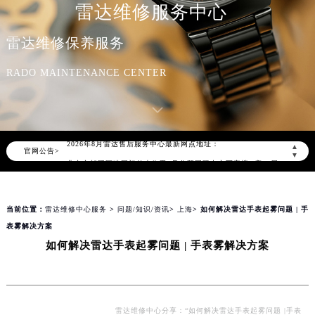
雷达维修服务中心
雷达维修保养服务
RADO MAINTENANCE CENTER
2026年8月雷达中国区售后服务网络优化升级公告
2026年8月雷达全国官方售后客户服务热线：400-801-5621
雷达官方全国统一服务热线400-801-5621，服务覆盖中国大陆、香港、澳门、台湾全部区域（非大陆需加拨“+86”）
2026年8月雷达售后服务中心最新网点地址：
▲
官网公告>
北京市朝阳区建国门外大街甲6号华熙国际中心写字楼D座11层1102室（北京总部）（需提前预约）
▼
北京市东城区东长安街1号东方广场写字楼W3座6层602室（需提前预约）
天津市和平区赤峰道136号天津国际金融中心写字楼26层2603室（需提前预约）
当前位置：
雷达维修中心服务
>
问题/知识/资讯
>
上海
> 如何解决雷达手表起雾问题 | 手
上海市徐汇区虹桥路3号港汇中心写字楼2座37层3705室（需提前预约）
表雾解决方案
上海市黄浦区南京东路299号宏伊国际广场写字楼8层806室（需提前预约）
如何解决雷达手表起雾问题 | 手表雾解决方案
南京市秦淮区中山南路1号（新街口）南京中心写字楼22层C1-1室（需提前预约）
常州市新北区龙锦路1590号现代传媒中心写字楼5号楼10层1008室（需提前预约）
徐州市鼓楼区淮海东路29号苏宁广场IFC国际金融中心写字楼35层3508室（需提前预约）
扬州市邗江区国展路29号星耀天地写字楼1号楼18层1803室（需提前预约）
雷达维修中心分享：“如何解决雷达手表起雾问题 |手表