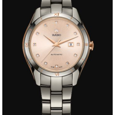
重庆市江北区观音桥步行街2号融恒时代广场写字楼9层902室（需提前预约）
长沙市芙蓉区定王台街道建湘路393号世茂环球金融中心写字楼（芙蓉广场）10层13室（需提前预约）
郑州市二七区铭功路10号华润大厦写字楼29层2905室（需提前预约）
太原市迎泽区解放路15号亨得利名表服务中心（品牌授权店）3层整层（需提前预约）
沈阳市沈河区中街路137号亨得利名表服务中心（品牌授权店）1层整层（需提前预约）
沈阳市沈河区中街路83号亨得利名表服务中心（品牌授权店）1层整层（需提前预约）
乌鲁木齐市天山区红山路26号时代广场（CCMALL）C座17层17-B（需提前预约）
温州市鹿城区锦绣路1067号置信广场10层1015室（需提前预约）
哈尔滨市道里区友谊西路600号富力中心T2座写字楼29层03室（需提前预约）
大连市中山区人民路15号国际金融大厦7层G室（需提前预约）
佛山市禅城区季华五路57号万科金融中心C座12层1205室（需提前预约）
东莞市东城街道鸿福东路1号民盈国贸中心T1写字楼9层907室（需提前预约）
无锡市梁溪区人民中路139号恒隆广场写字楼1座11层1104室（需提前预约）
南通市崇川区工农路57号圆融广场写字楼16层1603室（需提前预约）
苏州市苏州工业园区星港街199号苏州中心办公楼C座22层08室（需提前预约）
武汉市江汉区解放大道686号世界贸易大厦38层09室（需提前预约）