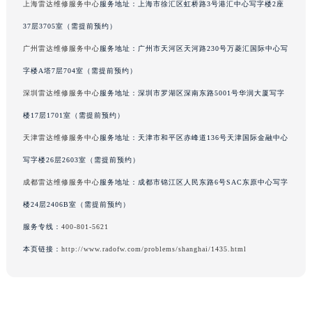
上海雷达维修服务中心
服务地址：上海市徐汇区虹桥路3号港汇中心写字楼2座
吉林省四平市铁东区紫气大路与南九经街交汇处雷达售后服务中心（需提前预约）
37层3705室（需提前预约）
吉林省松原市宁江区五环大街雷达售后服务中心（需提前预约）
广州雷达维修服务中心
服务地址：广州市天河区天河路230号万菱汇国际中心写
吉林省通化市东昌区环通乡江南大街雷达售后服务中心（需提前预约）
字楼A塔7层704室（需提前预约）
吉林省延边市延吉市解放路雷达售后服务中心（需提前预约）
辽宁省鞍山市铁东区站前街雷达售后服务中心（需提前预约）
深圳雷达维修服务中心
服务地址：深圳市罗湖区深南东路5001号华润大厦写字
辽宁省本溪市平山区胜利路雷达售后服务中心（需提前预约）
楼17层1701室（需提前预约）
辽宁省朝阳市双塔区新华路雷达售后服务中心（需提前预约）
天津雷达维修服务中心
服务地址：天津市和平区赤峰道136号天津国际金融中心
辽宁省丹东市振兴区七经街雷达售后服务中心（需提前预约）
写字楼26层2603室（需提前预约）
辽宁省抚顺市新抚区东一路雷达售后服务中心（需提前预约）
成都雷达维修服务中心
服务地址：成都市锦江区人民东路6号SAC东原中心写字
辽宁省阜新市海州区解放大街雷达售后服务中心（需提前预约）
楼24层2406B室（需提前预约）
辽宁省葫芦岛市连山区中央路雷达售后服务中心（需提前预约）
服务专线：
400-801-5621
辽宁省锦州市古塔区中央大街雷达售后服务中心（需提前预约）
辽宁省辽阳市白塔区新运大街雷达售后服务中心（需提前预约）
本页链接：
http://www.radofw.com/problems/shanghai/1435.html
辽宁省盘锦市兴隆台区石油大街雷达售后服务中心（需提前预约）
辽宁省铁岭市银州区南马路雷达售后服务中心（需提前预约）
辽宁省营口市站前区市府路与渤海大街交叉口雷达售后服务中心（需提前预约）