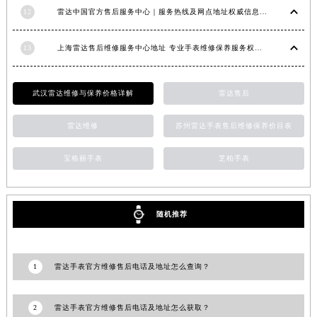
12
雷达中国官方售后服务中心｜服务热线及网点地址权威信息通知（2026年6月最新）
江西省南昌市红谷滩新区红谷中大道998号绿地双子塔（中央广场）A1座办公楼14层1407室雷达售后服务中心（需提前预约）
江西省萍乡市安源区萍安北大道与康庄路交叉口雷达售后服务中心（需提前预约）
13
上海雷达售后维修服务中心地址 专业手表维修保养服务权威公示（2026年7月最新）
江西省上饶市信州区滨江西路雷达售后服务中心（需提前预约）
江西省新余市渝水区北湖西路雷达售后服务中心（需提前预约）
江西省宜春市袁州区中山中路雷达售后服务中心（需提前预约）
武汉雷达维修与保养价格详解
雷达售后
江西省鹰潭市月湖区胜利东路雷达售后服务中心（需提前预约）
雷达维修
苏州雷达手表售后维修保养价目表
山东省德州市德城区东风中路雷达售后服务中心（需提前预约）
山东省东营市东营区济南路雷达售后服务中心（需提前预约）
宝格丽手表
芝柏手表
山东省济南市历下区经十路11111号华润中心写字楼（万象城）15层1508室雷达售后服务中心（需提前预约）
山东省济宁市任城区太白楼路雷达售后服务中心（需提前预约）
山东省莱芜市文化南路8号银座商城名表维修一楼名表维修雷达售后服务中心（需提前预约）
随机推荐
山东省临沂市兰山区解放路雷达售后服务中心（需提前预约）
山东省日照市东港区烟台路雷达售后服务中心（需提前预约）
1
雷达手表官方维修售后电话及地址怎么查询？
山东省泰安市泰山区财源街道泰山大街雷达售后服务中心（需提前预约）
山东省威海市环翠区新威海路89号振华商厦一楼名表维修雷达售后服务中心（需提前预约）
2
雷达手表官方维修售后电话及地址怎么获取？
山东省潍坊市奎文区东风东街雷达售后服务中心（需提前预约）