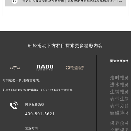
10
雷达官方服务项目及价格查询｜完整地址及售后热线权威信息公告（2026年7月最新）
澳门特别行政区花王堂区大三巴商圈雷达售后服务中心（需提前预约）
澳门特别行政区嘉模堂区官也街雷达售后服务中心（需提前预约）
澳门省路氹城市金光大道雷达售后服务中心（需提前预约）
澳门特别行政区望德堂区塔石广场雷达售后服务中心（需提前预约）
福建省福州市鼓楼区五四路128-1号恒力城写字楼15层03室雷达售后服务中心（需提前预约）
轻轻滑动下方栏目探索更多精彩内容
福建省厦门市思明区湖滨东路95号万象城华润大厦B座11层1104室雷达售后服务中心（需提前预约）
广东省潮州市潮安区新风路与潮汕路交汇处雷达售后服务中心（需提前预约）
雷达全面服务
广东省广州市天河区天河路230号万菱汇国际中心A塔7层704室雷达售后服务中心（需提前预约）
广东省广州市越秀区环市东路371-375号世界贸易中心大厦南塔15层1507室雷达售后服务中心（需提前预约）
走时维修
广东省河源市源城区越王大道雷达售后服务中心（需提前预约）
时间改变一切,唯有雷达表。
进水维修
广东省惠州市惠城区江北文昌一路7号华贸大厦1座30层3005室雷达售后服务中心（需提前预约）
Time changes everything, only the rado watches.
生锈维修
广东省江门市蓬江区广场西路雷达售后服务中心（需提前预约）
表带生锈

广东省揭阳市榕城进贤门步行街雷达售后服务中心（需提前预约）
网点服务热线
表带划痕
磕碰摔坏
广东省茂名市电白区水东街道迎宾大道雷达售后服务中心（需提前预约）
400-801-5621
广东省梅州市梅江区金燕大道雷达售后服务中心（需提前预约）
保养价格
营业时间：
广东省清远市清城区湖西路雷达售后服务中心（需提前预约）
全面保养