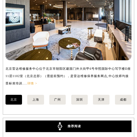
山西省大同市平城区迎宾街雷达售后服务中心（需提前预约）
山西省晋城市城区黄华街雷达售后服务中心（需提前预约）
山西省晋中市榆次区顺城街雷达售后服务中心（需提前预约）
山西省临汾市尧都区解放路雷达售后服务中心（需提前预约）
山西省吕梁市离石区永宁中路与建设街交叉口雷达售后服务中心（需提前预约）
山西省朔州市朔城区怡西路与鄯阳西街交汇处雷达售后服务中心（需提前预约）
山西省忻州市忻府区和平东街与七一南路交叉口雷达售后服务中心（需提前预约）
山西省阳泉市郊区平阳东街与新城大道交叉口雷达售后服务中心（需提前预约）
北京雷达维修服务中心位于北京市朝阳区建国门外大街甲6号华熙国际中心写字楼D座
上
山西省运城市盐湖区河东街雷达售后服务中心（需提前预约）
11层1102室（北京总部）（需提前预约），是雷达维修保养服务网点,中心技师均接
室
山西省长治市潞州区英雄中路雷达售后服务中心（需提前预约）
受标准培训....
详情 >
山西省太原市迎泽区迎泽街道解放路15号亨得利名表维修授权店3楼雷达售后服务中心（需提前预约）
北京
上海
广州
深圳
天津
成都
天津市和平区赤峰道136号天津国际金融中心26层2603室雷达售后服务中心（需提前预约）
安徽省安庆市迎江区人民路雷达售后服务中心（需提前预约）
安徽省蚌埠市蚌山区淮河路雷达售后服务中心（需提前预约）
安徽省亳州市谯城区魏武大道雷达售后服务中心（需提前预约）
推荐阅读
安徽省池州市贵池区长江路雷达售后服务中心（需提前预约）