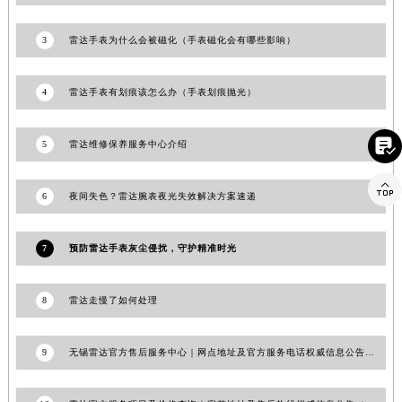
山东省枣庄市滕州市北辛路与善国路交叉口雷达售后服务中心（需提前预约）
3
雷达手表为什么会被磁化（手表磁化会有哪些影响）
山东省淄博市张店区金晶大道雷达售后服务中心（需提前预约）
上海市黄浦区南京东路299号宏伊国际广场写字楼8层806室雷达售后服务中心（需提前预约）
4
雷达手表有划痕该怎么办（手表划痕抛光）
上海市徐汇区虹桥路3号港汇中心2座37层3705室雷达售后服务中心（需提前预约）
浙江省杭州市上城区钱江路1366号华润大厦A座5层503-5室雷达售后服务中心（需提前预约）

浙江省湖州市吴兴区劳动路雷达售后服务中心（需提前预约）
5
雷达维修保养服务中心介绍
浙江省嘉兴市南湖区广益路705号嘉兴世界贸易中心A座13层1304室雷达售后服务中心（需提前预约）

浙江省金华市金东区东市南街777号金华万达广场4号楼22楼2209室雷达售后服务中心（需提前预约）
6
夜间失色？雷达腕表夜光失效解决方案速递
浙江省丽水市莲都区解放街雷达售后服务中心（需提前预约）
浙江省宁波市江北区大闸南路500号来福士广场办公楼20层2009室雷达售后服务中心（需提前预约）
7
预防雷达手表灰尘侵扰，守护精准时光
浙江省衢州市柯城区上街雷达售后服务中心（需提前预约）
浙江省绍兴市越城区胜利东路379号世茂天际中心写字楼8层805室雷达售后服务中心（需提前预约）
8
雷达走慢了如何处理
浙江省舟山市定海区解放东路雷达售后服务中心（需提前预约）
澳门特别行政区大堂区议事亭前地（新马路）雷达售后服务中心（需提前预约）
9
无锡雷达官方售后服务中心｜网点地址及官方服务电话权威信息公告（2026年7月最新）
澳门特别行政区风顺堂区南湾大马路雷达售后服务中心（需提前预约）
澳门特别行政区花地玛堂区关闸广场雷达售后服务中心（需提前预约）