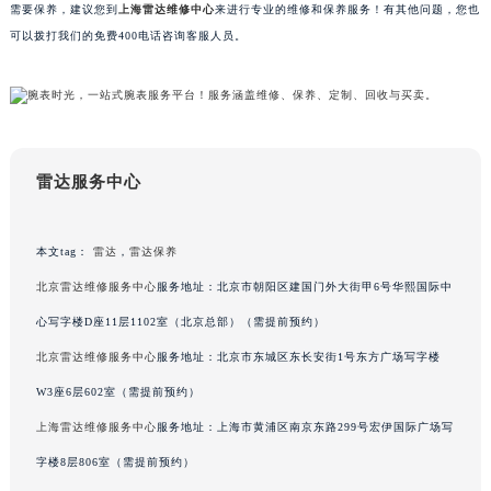
需要保养，建议您到
上海雷达维修中心
来进行专业的维修和保养服务！有其他问题，您也
黑龙江省大庆市萨尔图区会战大街雷达售后服务中心（需提前预约）
可以拨打我们的免费400电话咨询客服人员。
黑龙江省鹤岗市向阳区红军路雷达售后服务中心（需提前预约）
黑龙江省黑河市爱辉区中央街雷达售后服务中心（需提前预约）
黑龙江省鸡西市鸡冠区红军路雷达售后服务中心（需提前预约）
黑龙江省佳木斯市向阳区长安路雷达售后服务中心（需提前预约）
黑龙江省牡丹江市东安区太平路雷达售后服务中心（需提前预约）
雷达服务中心
黑龙江省七台河市桃山区大同街雷达售后服务中心（需提前预约）
黑龙江省齐齐哈尔市龙沙区龙华路雷达售后服务中心（需提前预约）
本文tag：
雷达
，
雷达保养
黑龙江省双鸭山市尖山区新兴大街雷达售后服务中心（需提前预约）
北京雷达维修服务中心
服务地址：北京市朝阳区建国门外大街甲6号华熙国际中
黑龙江省绥化市北林区新华街与康庄路交叉口雷达售后服务中心（需提前预约）
心写字楼D座11层1102室（北京总部）（需提前预约）
黑龙江省伊春市伊美区通河路雷达售后服务中心（需提前预约）
北京雷达维修服务中心
服务地址：北京市东城区东长安街1号东方广场写字楼
吉林省白城市洮北区明仁南街雷达售后服务中心（需提前预约）
吉林省白山市浑江区浑江大街雷达售后服务中心（需提前预约）
W3座6层602室（需提前预约）
吉林省吉林市船营区河南街雷达售后服务中心（需提前预约）
上海雷达维修服务中心
服务地址：上海市黄浦区南京东路299号宏伊国际广场写
吉林省辽源市龙山区人民大街雷达售后服务中心（需提前预约）
字楼8层806室（需提前预约）
吉林省梅河口市新华街道梅河大街雷达售后服务中心（需提前预约）