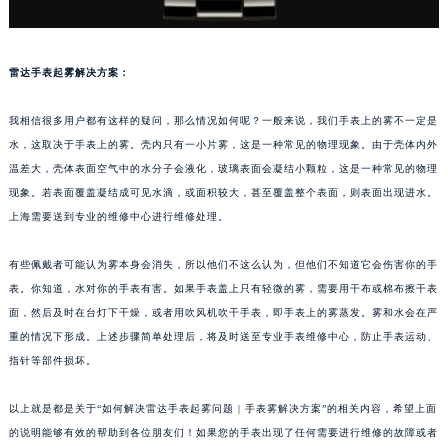
南宁市青秀区金湖路59号地王大厦12楼1224室（需提前预约）
合肥市蜀山区潜山路111号万象城华润大厦B座12楼03室（需提前预约）
雷达手表起雾解决方案：
泉州市丰泽区宝洲路729号浦西万达中心写字楼A座7楼709室（需提前预约）
青岛市南区山东路6号华润大厦B座22层04室（需提前预约）
我相信很多用户都有这样的疑问，那么情况如何呢？一般来说，我们手表上的雾不一定是
烟台市芝罘区胜利路139号万达金融中心A座907室（需提前预约）
水，这取决于手表上的雾。壳内只有一小片雾，这是一种常见的物理现象。由于壳体内外
长春市朝阳区西安大路727号中银大厦A座(旺进大厦)18层09室（需提前预约）
温差大，壳体表面空气中的水分子会液化，玻璃表面会凝结小颗粒，这是一种常见的物理
贵阳市南明区都司高架桥路33号亨特国际金融中心14楼14D（需提前预约）
现象。若表面覆盖凝结成可见水滴，或面积较大，甚至覆盖整个表面，则表面出现进水。
昆明市盘龙区北京路928号同德昆明广场写字楼10层06室（需提前预约）
上海需要送到专业的维修中心进行维修处理。
石家庄市长安区中山东路39号勒泰中心写字楼B座13层07室（需提前预约）
有些佩戴者可能认为雾本身会消失，所以他们不这么认为，但他们不知道它会伤害你的手
西安市碑林区南关正街88号华侨城长安国际中心E座6楼10室（需提前预约）
表。你知道，水对你的手表有害。如果手表盖上只有轻微的雾，需要用干布或棉布擦干表
海口市龙华区金贸东路5号海口华润大厦B座17层1707室（需提前预约）
面，然后及时在台灯下干燥，或者用吹风机吹干手表，即手表上的雾蒸发。雾和水会在严
唐山市路南区新华东道100号万达广场写字楼A座10层1002室（需提前预约）
重的情况下形成。上述步骤简单处理后，将及时送至专业手表维修中心，防止手表运动、
台州市椒江区东海大道1800号腾达中心东1幢20楼2002室（需提前预约）
指针等部件损坏。
内蒙古自治区呼和浩特市玉泉区大学西街70号华润万象城写字楼（鄂尔多斯大厦）23层2326室（需提前预约）
以上就是都是关于“如何解决雷达手表起雾问题 | 手表雾解决方案”的相关内容，希望上面
甘肃省兰州市七里河区西津西路16号兰州中心写字楼21层2102室（需提前预约）
的说明能够有效的帮助到各位朋友们！如果您的手表出现了任何需要进行维修的故障或者
重庆市解放碑渝中区民权路28号英利国际金融中心写字楼20层01室（需提前预约）