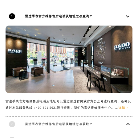
安徽省滁州市琅琊区南谯北路雷达售后服务中心（需提前预约）
安徽省阜阳市颍州区颍州北路雷达售后服务中心（需提前预约）
1
雷达手表官方维修售后电话及地址怎么查询？
安徽省淮北市相山区淮海路雷达售后服务中心（需提前预约）
安徽省淮南市田家庵区国庆中路雷达售后服务中心（需提前预约）
安徽省黄山市屯溪区黄山西路雷达售后服务中心（需提前预约）
安徽省六安市金安区解放中路雷达售后服务中心（需提前预约）
安徽省马鞍山市雨山区湖南西路雷达售后服务中心（需提前预约）
安徽省宿州市埇桥区人民中路雷达售后服务中心（需提前预约）
安徽省铜陵市铜官区石城大道雷达售后服务中心（需提前预约）
安徽省芜湖市镜湖区中山路步行街雷达售后服务中心（需提前预约）
安徽省宣城市宣州区叠嶂西路雷达售后服务中心（需提前预约）
福建省龙岩市新罗区九一南路雷达售后服务中心（需提前预约）
雷达手表官方维修售后电话及地址可以通过雷达官网或官方公众号进行查询，还可以
通过本站服务热线：400-801-5621进行查询。我们的雷达维修服务中心......
详情 >
福建省南平市建阳区人民西路雷达售后服务中心（需提前预约）
福建省宁德市蕉城区天湖东路雷达售后服务中心（需提前预约）
2
雷达手表官方维修售后电话及地址怎么获取？
福建省莆田市城厢区霞林街道荔华东大道雷达售后服务中心（需提前预约）
福建省三明市三元区东乾二路雷达售后服务中心（需提前预约）