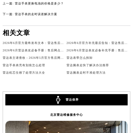
上一篇:
雷达手表更换电池的价格是多少？
辽宁省沈阳市沈河区中街路137号亨得利名表维修授权店1楼雷达售后服务中心（需提前预约）
辽宁省沈阳市沈河区中街路83号亨得利名表维修授权店1楼雷达售后服务中心（需提前预约）
下一篇:
雷达手表的走时误差解决方案
北京市朝阳区建国门外大街甲6号华熙国际中心D座11层1102室雷达售后服务中心（北京总部）（需提前预约）
北京市东城区东长安街1号王府井东方广场W3座6层602室雷达售后服务中心（需提前预约）
相关文章
河北省保定市竞秀区朝阳北大街北国先天下雷达售后服务中心（需提前预约）
2026年6月官方最终发布文本：雷达售后维修保养中心搬迁与新增事项
2026年6月官方补充最后告知：雷达售后网点迁址与增设
内蒙古自治区阿拉善盟市左旗土尔扈特大街雷达售后服务中心（需提前预约）
2026年6月雷达表友必备手册：售后网点搬迁及新开
2026年6月雷达表友必备补充手册：售后网点搬迁及新开
内蒙古自治区巴彦淖尔市临河区新华街雷达售后服务中心（需提前预约）
雷达表主请查收：2026年5月官方售后网点变动详情
雷达表带怎么拆卸
内蒙古自治区包头市青山区幸福路甲3号王府井百货名表维修雷达售后服务中心（需提前预约）
雷达手表表壳有划痕怎么处理
雷达腕表走快了解决办法推荐
内蒙古自治区赤峰市红山区哈达街雷达售后服务中心（需提前预约）
雷达机芯生锈了处理方法大全
雷达腕表走时不准处理方法
内蒙古自治区鄂尔多斯市东胜区伊金霍洛街雷达售后服务中心（需提前预约）
内蒙古自治区呼伦贝尔市海拉尔区中央街雷达售后服务中心（需提前预约）
内蒙古自治区通辽市科尔沁区明仁大街雷达售后服务中心（需提前预约）
雷达保养
内蒙古自治区乌海市海勃湾区人民南路雷达售后服务中心（需提前预约）
内蒙古自治区乌兰察布市集宁区恩和大街雷达售后服务中心（需提前预约）
北京雷达维修服务中心
内蒙古自治区锡林郭勒盟市锡林浩特市光明街与额尔敦路交叉口雷达售后服务中心（需提前预约）
内蒙古自治区兴安盟市乌兰浩特市兴安大街雷达售后服务中心（需提前预约）