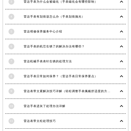
3
雷达手表为什么会被磁化（手表磁化会有哪些影响）
福建省漳州市龙文区步港路雷达售后服务中心（需提前预约）
江苏省常州市新北区龙锦路1590号现代传媒中心5号楼10层1008室雷达售后服务中心（需提前预约）
4
雷达手表有划痕该怎么办（手表划痕抛光）
江苏省淮安市清江浦区淮海北路雷达售后服务中心（需提前预约）
江苏省连云港市海州区通灌北路雷达售后服务中心（需提前预约）
5
雷达维修保养服务中心介绍
江苏省南京市秦淮区中山南路1号南京中心22层22-C1-C3室雷达售后服务中心（需提前预约）
6
雷达手表的机芯生锈了的解决办法有哪些？
江苏省宿迁市宿城区西湖路雷达售后服务中心（需提前预约）
江苏省泰州市海陵区永定东路399号置地商务中心东塔（华润万象城）17层1706室雷达售后服务中心（需提前预约）
7
雷达机械手表表针生锈的处理方法
江苏省徐州市鼓楼区淮海东路29号苏宁广场IFC国际金融中心35层3508室雷达售后服务中心（需提前预约）
江苏省盐城市盐都区世纪大道5号盐城金融城写字楼1号楼16层1604室雷达售后服务中心（需提前预约）
8
雷达手表日常如何保养？（雷达手表日常保养要点）
江苏省扬州市邗江区国展路29号星耀天地写字楼1号楼18层1803室雷达售后服务中心（需提前预约）
江苏省镇江市京口区中山东路雷达售后服务中心（需提前预约）
9
雷达表带太紧解决技巧详解（轻松调整手表佩戴舒适度的方法）
江西省抚州市临川区赣东大道雷达售后服务中心（需提前预约）
江西省赣州市章贡区文清路雷达售后服务中心（需提前预约）
10
雷达手表进灰了处理办法详解
江西省吉安市吉州区井冈山大道雷达售后服务中心（需提前预约）
江西省景德镇市珠山区珠山中路雷达售后服务中心（需提前预约）
11
雷达表带太松处理技巧
江西省九江市浔阳区浔阳路雷达售后服务中心（需提前预约）