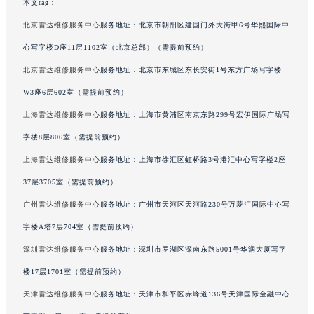
本文tag：
吉林省辽源市龙山区人民大街雷达售后服务中心（需提前预约）
北京雷达维修服务中心
服务地址：北京市朝阳区建国门外大街甲6号华熙国际中
吉林省梅河口市新华街道梅河大街雷达售后服务中心（需提前预约）
心写字楼D座11层1102室（北京总部）（需提前预约）
吉林省四平市铁东区紫气大路与南九经街交汇处雷达售后服务中心（需提前预约）
北京雷达维修服务中心
服务地址：北京市东城区东长安街1号东方广场写字楼
吉林省松原市宁江区五环大街雷达售后服务中心（需提前预约）
吉林省通化市东昌区环通乡江南大街雷达售后服务中心（需提前预约）
W3座6层602室（需提前预约）
吉林省延边市延吉市解放路雷达售后服务中心（需提前预约）
上海雷达维修服务中心
服务地址：上海市黄浦区南京东路299号宏伊国际广场写
辽宁省鞍山市铁东区站前街雷达售后服务中心（需提前预约）
字楼8层806室（需提前预约）
辽宁省本溪市平山区胜利路雷达售后服务中心（需提前预约）
上海雷达维修服务中心
服务地址：上海市徐汇区虹桥路3号港汇中心写字楼2座
辽宁省朝阳市双塔区新华路雷达售后服务中心（需提前预约）
37层3705室（需提前预约）
辽宁省丹东市振兴区七经街雷达售后服务中心（需提前预约）
广州雷达维修服务中心
服务地址：广州市天河区天河路230号万菱汇国际中心写
辽宁省抚顺市新抚区东一路雷达售后服务中心（需提前预约）
字楼A塔7层704室（需提前预约）
辽宁省阜新市海州区解放大街雷达售后服务中心（需提前预约）
辽宁省葫芦岛市连山区中央路雷达售后服务中心（需提前预约）
深圳雷达维修服务中心
服务地址：深圳市罗湖区深南东路5001号华润大厦写字
辽宁省锦州市古塔区中央大街雷达售后服务中心（需提前预约）
楼17层1701室（需提前预约）
辽宁省辽阳市白塔区新运大街雷达售后服务中心（需提前预约）
天津雷达维修服务中心
服务地址：天津市和平区赤峰道136号天津国际金融中心
辽宁省盘锦市兴隆台区石油大街雷达售后服务中心（需提前预约）