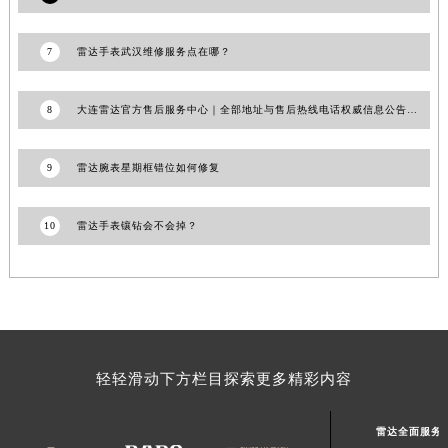
澳门特别行政区风顺堂区南湾大马路雷达售后服务中心（需提前预约）
澳门特别行政区花地玛堂区关闸广场雷达售后服务中心（需提前预约）
7
雷达手表武汉维修服务点在哪？
澳门特别行政区花王堂区大三巴商圈雷达售后服务中心（需提前预约）
澳门特别行政区嘉模堂区官也街雷达售后服务中心（需提前预约）
8
大连雷达官方售后服务中心｜全部地址与售后热线电话权威信息公告（2026年7月最新）
澳门省路氹城市金光大道雷达售后服务中心（需提前预约）
澳门特别行政区望德堂区塔石广场雷达售后服务中心（需提前预约）
9
雷达腕表星期框错位如何修复
福建省福州市鼓楼区五四路128-1号恒力城写字楼15层03室雷达售后服务中心（需提前预约）
福建省厦门市思明区湖滨东路95号万象城华润大厦B座11层1104室雷达售后服务中心（需提前预约）
10
雷达手表镶钻会不会掉？
广东省潮州市潮安区新风路与潮汕路交汇处雷达售后服务中心（需提前预约）
广东省广州市天河区天河路230号万菱汇国际中心A塔7层704室雷达售后服务中心（需提前预约）
广东省广州市越秀区环市东路371-375号世界贸易中心大厦南塔15层1507室雷达售后服务中心（需提前预约）
广东省河源市源城区越王大道雷达售后服务中心（需提前预约）
广东省惠州市惠城区江北文昌一路7号华贸大厦1座30层3005室雷达售后服务中心（需提前预约）
轻轻滑动下方栏目探索更多精彩内容
广东省江门市蓬江区广场西路雷达售后服务中心（需提前预约）
广东省揭阳市榕城进贤门步行街雷达售后服务中心（需提前预约）
雷达全面服务
广东省茂名市电白区水东街道迎宾大道雷达售后服务中心（需提前预约）