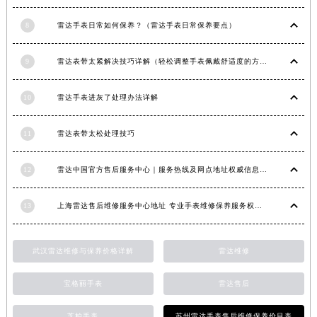
江西省景德镇市珠山区珠山中路雷达售后服务中心（需提前预约）
8
雷达手表日常如何保养？（雷达手表日常保养要点）
江西省九江市浔阳区浔阳路雷达售后服务中心（需提前预约）
江西省南昌市红谷滩新区红谷中大道998号绿地双子塔（中央广场）A1座办公楼14层1407室雷达售后服务中心（需提前预约）
9
雷达表带太紧解决技巧详解（轻松调整手表佩戴舒适度的方法）
江西省萍乡市安源区萍安北大道与康庄路交叉口雷达售后服务中心（需提前预约）
江西省上饶市信州区滨江西路雷达售后服务中心（需提前预约）
10
雷达手表进灰了处理办法详解
江西省新余市渝水区北湖西路雷达售后服务中心（需提前预约）
江西省宜春市袁州区中山中路雷达售后服务中心（需提前预约）
11
雷达表带太松处理技巧
江西省鹰潭市月湖区胜利东路雷达售后服务中心（需提前预约）
12
雷达中国官方售后服务中心｜服务热线及网点地址权威信息通知（2026年6月最新）
山东省德州市德城区东风中路雷达售后服务中心（需提前预约）
山东省东营市东营区济南路雷达售后服务中心（需提前预约）
13
上海雷达售后维修服务中心地址 专业手表维修保养服务权威公示（2026年7月最新）
山东省济南市历下区经十路11111号华润中心写字楼（万象城）15层1508室雷达售后服务中心（需提前预约）
山东省济宁市任城区太白楼路雷达售后服务中心（需提前预约）
武汉雷达维修与保养价格详解
雷达维修
山东省莱芜市文化南路8号银座商城名表维修一楼名表维修雷达售后服务中心（需提前预约）
山东省临沂市兰山区解放路雷达售后服务中心（需提前预约）
宝格丽手表
雷达售后
山东省日照市东港区烟台路雷达售后服务中心（需提前预约）
山东省泰安市泰山区财源街道泰山大街雷达售后服务中心（需提前预约）
芝柏手表
苏州雷达手表售后维修保养价目表