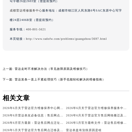
写字楼26层2603室（需提前预约）
辽宁省铁岭市银州区南马路雷达售后服务中心（需提前预约）
成都雷达维修服务中心
服务地址：成都市锦江区人民东路6号SAC东原中心写字
辽宁省营口市站前区市府路与渤海大街交叉口雷达售后服务中心（需提前预约）
楼24层2406B室（需提前预约）
辽宁省沈阳市沈河区中街路137号亨得利名表维修授权店1楼雷达售后服务中心（需提前预约）
服务专线：
400-801-5621
辽宁省沈阳市沈河区中街路83号亨得利名表维修授权店1楼雷达售后服务中心（需提前预约）
北京市朝阳区建国门外大街甲6号华熙国际中心D座11层1102室雷达售后服务中心（北京总部）（需提前预约）
本页链接：
http://www.radofw.com/problems/guangzhou/3697.html
北京市东城区东长安街1号王府井东方广场W3座6层602室雷达售后服务中心（需提前预约）
河北省保定市竞秀区朝阳北大街北国先天下雷达售后服务中心（需提前预约）
内蒙古自治区阿拉善盟市左旗土尔扈特大街雷达售后服务中心（需提前预约）
上一篇:
雷达走时不准解决办法（常见故障原因及维修技巧）
内蒙古自治区巴彦淖尔市临河区新华街雷达售后服务中心（需提前预约）
下一篇:
雷达发条一直上不紧处理技巧（新手也能轻松解决的维修指南）
内蒙古自治区包头市青山区幸福路甲3号王府井百货名表维修雷达售后服务中心（需提前预约）
内蒙古自治区赤峰市红山区哈达街雷达售后服务中心（需提前预约）
相关文章
内蒙古自治区鄂尔多斯市东胜区伊金霍洛街雷达售后服务中心（需提前预约）
内蒙古自治区呼伦贝尔市海拉尔区中央街雷达售后服务中心（需提前预约）
2026年6月关于雷达官方维修保养中心网点搬迁新增的公告
2026年6月关于雷达官方维修保养服务中心搬迁及新增的正式文件
内蒙古自治区通辽市科尔沁区明仁大街雷达售后服务中心（需提前预约）
2026年6月雷达表友必备信息：售后网点搬迁及新开
2026年6月关于雷达官方售后网络搬迁及新增的补充说明
内蒙古自治区乌海市海勃湾区人民南路雷达售后服务中心（需提前预约）
2026年6月官方最新：雷达售后网点迁址与新设全览
2026年5月官方最终文件：雷达售后维修保养中心搬迁与新增事项
内蒙古自治区乌兰察布市集宁区恩和大街雷达售后服务中心（需提前预约）
2026年5月关于雷达官方售后网点迁移及新开网点的通知
雷达表盘有划痕原因是啥