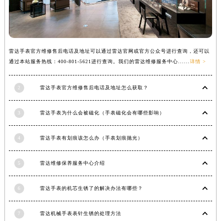
福建省莆田市城厢区霞林街道荔华东大道雷达售后服务中心（需提前预约）
福建省三明市三元区东乾二路雷达售后服务中心（需提前预约）
福建省漳州市龙文区步港路雷达售后服务中心（需提前预约）
江苏省常州市新北区龙锦路1590号现代传媒中心5号楼10层1008室雷达售后服务中心（需提前预约）
雷达手表官方维修售后电话及地址可以通过雷达官网或官方公众号进行查询，还可以
通过本站服务热线：400-801-5621进行查询。我们的雷达维修服务中心......
详情 >
江苏省淮安市清江浦区淮海北路雷达售后服务中心（需提前预约）
江苏省连云港市海州区通灌北路雷达售后服务中心（需提前预约）
2
雷达手表官方维修售后电话及地址怎么获取？
江苏省南京市秦淮区中山南路1号南京中心22层22-C1-C3室雷达售后服务中心（需提前预约）
江苏省宿迁市宿城区西湖路雷达售后服务中心（需提前预约）
3
雷达手表为什么会被磁化（手表磁化会有哪些影响）
江苏省泰州市海陵区永定东路399号置地商务中心东塔（华润万象城）17层1706室雷达售后服务中心（需提前预约）
江苏省徐州市鼓楼区淮海东路29号苏宁广场IFC国际金融中心35层3508室雷达售后服务中心（需提前预约）
4
雷达手表有划痕该怎么办（手表划痕抛光）
江苏省盐城市盐都区世纪大道5号盐城金融城写字楼1号楼16层1604室雷达售后服务中心（需提前预约）
江苏省扬州市邗江区国展路29号星耀天地写字楼1号楼18层1803室雷达售后服务中心（需提前预约）
5
雷达维修保养服务中心介绍
江苏省镇江市京口区中山东路雷达售后服务中心（需提前预约）
6
雷达手表的机芯生锈了的解决办法有哪些？
江西省抚州市临川区赣东大道雷达售后服务中心（需提前预约）
江西省赣州市章贡区文清路雷达售后服务中心（需提前预约）
7
雷达机械手表表针生锈的处理方法
江西省吉安市吉州区井冈山大道雷达售后服务中心（需提前预约）