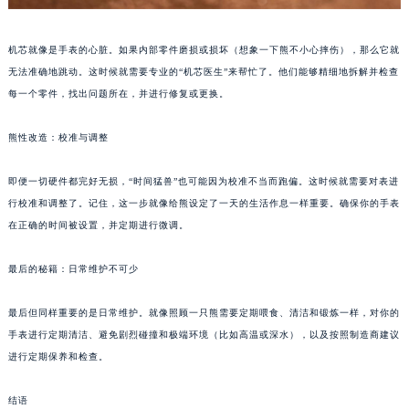
苏州市苏州工业园区星港街199号苏州中心办公楼C座22层08室（需提前预约）
武汉市江汉区解放大道686号世界贸易大厦38层09室（需提前预约）
机芯就像是手表的心脏。如果内部零件磨损或损坏（想象一下熊不小心摔伤），那么它就
南宁市青秀区金湖路59号地王大厦12楼1224室（需提前预约）
无法准确地跳动。这时候就需要专业的“机芯医生”来帮忙了。他们能够精细地拆解并检查
每一个零件，找出问题所在，并进行修复或更换。
合肥市蜀山区潜山路111号万象城华润大厦B座12楼03室（需提前预约）
泉州市丰泽区宝洲路729号浦西万达中心写字楼A座7楼709室（需提前预约）
熊性改造：校准与调整
青岛市南区山东路6号华润大厦B座22层04室（需提前预约）
烟台市芝罘区胜利路139号万达金融中心A座907室（需提前预约）
即便一切硬件都完好无损，“时间猛兽”也可能因为校准不当而跑偏。这时候就需要对表进
长春市朝阳区西安大路727号中银大厦A座(旺进大厦)18层09室（需提前预约）
行校准和调整了。记住，这一步就像给熊设定了一天的生活作息一样重要。确保你的手表
贵阳市南明区都司高架桥路33号亨特国际金融中心14楼14D（需提前预约）
在正确的时间被设置，并定期进行微调。
昆明市盘龙区北京路928号同德昆明广场写字楼10层06室（需提前预约）
最后的秘籍：日常维护不可少
石家庄市长安区中山东路39号勒泰中心写字楼B座13层07室（需提前预约）
西安市碑林区南关正街88号华侨城长安国际中心E座6楼10室（需提前预约）
最后但同样重要的是日常维护。就像照顾一只熊需要定期喂食、清洁和锻炼一样，对你的
海口市龙华区金贸东路5号海口华润大厦B座17层1707室（需提前预约）
手表进行定期清洁、避免剧烈碰撞和极端环境（比如高温或深水），以及按照制造商建议
唐山市路南区新华东道100号万达广场写字楼A座10层1002室（需提前预约）
进行定期保养和检查。
台州市椒江区东海大道1800号腾达中心东1幢20楼2002室（需提前预约）
结语
内蒙古自治区呼和浩特市玉泉区大学西街70号华润万象城写字楼（鄂尔多斯大厦）23层2326室（需提前预约）