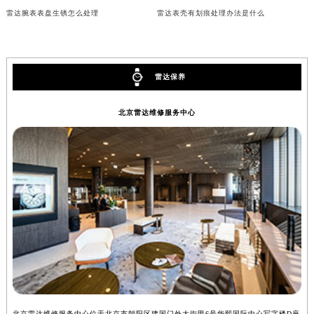
雷达腕表表盘生锈怎么处理
雷达表壳有划痕处理办法是什么
内蒙古自治区锡林郭勒盟市锡林浩特市光明街与额尔敦路交叉口雷达售后服务中心（需提前预约）
内蒙古自治区兴安盟市乌兰浩特市兴安大街雷达售后服务中心（需提前预约）
山西省大同市平城区迎宾街雷达售后服务中心（需提前预约）
山西省晋城市城区黄华街雷达售后服务中心（需提前预约）
雷达保养
山西省晋中市榆次区顺城街雷达售后服务中心（需提前预约）
山西省临汾市尧都区解放路雷达售后服务中心（需提前预约）
北京雷达维修服务中心
山西省吕梁市离石区永宁中路与建设街交叉口雷达售后服务中心（需提前预约）
山西省朔州市朔城区怡西路与鄯阳西街交汇处雷达售后服务中心（需提前预约）
山西省忻州市忻府区和平东街与七一南路交叉口雷达售后服务中心（需提前预约）
山西省阳泉市郊区平阳东街与新城大道交叉口雷达售后服务中心（需提前预约）
山西省运城市盐湖区河东街雷达售后服务中心（需提前预约）
山西省长治市潞州区英雄中路雷达售后服务中心（需提前预约）
山西省太原市迎泽区迎泽街道解放路15号亨得利名表维修授权店3楼雷达售后服务中心（需提前预约）
天津市和平区赤峰道136号天津国际金融中心26层2603室雷达售后服务中心（需提前预约）
安徽省安庆市迎江区人民路雷达售后服务中心（需提前预约）
安徽省蚌埠市蚌山区淮河路雷达售后服务中心（需提前预约）
北京雷达维修服务中心位于北京市朝阳区建国门外大街甲6号华熙国际中心写字楼D座
上