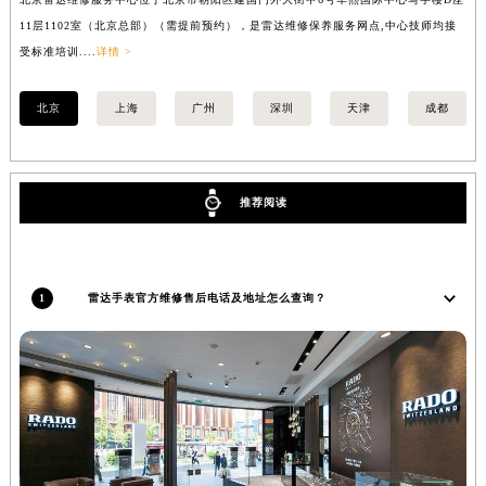
安徽省亳州市谯城区魏武大道雷达售后服务中心（需提前预约）
11层1102室（北京总部）（需提前预约），是雷达维修保养服务网点,中心技师均接
室
安徽省池州市贵池区长江路雷达售后服务中心（需提前预约）
受标准培训....
详情 >
安徽省滁州市琅琊区南谯北路雷达售后服务中心（需提前预约）
北京
上海
广州
深圳
天津
成都
安徽省阜阳市颍州区颍州北路雷达售后服务中心（需提前预约）
安徽省淮北市相山区淮海路雷达售后服务中心（需提前预约）
安徽省淮南市田家庵区国庆中路雷达售后服务中心（需提前预约）
推荐阅读
安徽省黄山市屯溪区黄山西路雷达售后服务中心（需提前预约）
安徽省六安市金安区解放中路雷达售后服务中心（需提前预约）
安徽省马鞍山市雨山区湖南西路雷达售后服务中心（需提前预约）
安徽省宿州市埇桥区人民中路雷达售后服务中心（需提前预约）
1
雷达手表官方维修售后电话及地址怎么查询？
安徽省铜陵市铜官区石城大道雷达售后服务中心（需提前预约）
安徽省芜湖市镜湖区中山路步行街雷达售后服务中心（需提前预约）
安徽省宣城市宣州区叠嶂西路雷达售后服务中心（需提前预约）
福建省龙岩市新罗区九一南路雷达售后服务中心（需提前预约）
福建省南平市建阳区人民西路雷达售后服务中心（需提前预约）
福建省宁德市蕉城区天湖东路雷达售后服务中心（需提前预约）