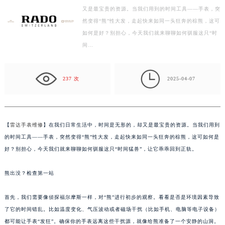
又是最宝贵的资源。当我们用到的时间工具——手表，突
徐州市鼓楼区淮海东路29号苏宁广场IFC国际金融中心写字楼35层3508室（需提前预约）
然变得“熊”性大发，走起快来如同一头狂奔的棕熊，这可
扬州市邗江区国展路29号星耀天地写字楼1号楼18层1803室（需提前预约）
如何是好？别担心，今天我们就来聊聊如何驯服这只“时
盐城市盐都区世纪大道5号盐城金融城写字楼1号楼16层1604室（需提前预约）
间…
泰州市海陵区永定东路399号置地商务中心东塔写字楼（华润万象城）17层1706室（需提前预约）
宁波市江北区大闸南路500号来福士广场办公楼20层2009室（需提前预约）

237 次
2025-04-07
杭州市上城区钱江路1366号华润大厦写字楼A座5层503-5室（需提前预约）
金华市金东区东市南街777号金华万达广场写字楼4号楼22层2209室（需提前预约）
绍兴市越城区胜利东路379号世茂天际中心写字楼8层805室（需提前预约）
嘉兴市南湖区广益路705号嘉兴世界贸易中心写字楼A座13层1304室（需提前预约）
【
雷达手表维修
】在我们日常生活中，时间是无形的，却又是最宝贵的资源。当我们用到
南昌市红谷滩新区红谷中大道998号绿地双子塔（中央广场）A1座办公楼14层07室（需提前预约）
的时间工具——手表，突然变得“熊”性大发，走起快来如同一头狂奔的棕熊，这可如何是
好？别担心，今天我们就来聊聊如何驯服这只“时间猛兽”，让它乖乖回到正轨。
济南市历下区经十路11111号华润中心写字楼（万象城）15层1508室（需提前预约）
广州市天河区天河路230号万菱汇国际中心写字楼A塔7层704室（需提前预约）
熊出没？检查第一站
广州市越秀区环市东路371-375号世界贸易中心大厦南塔写字楼15层07室（需提前预约）
深圳市罗湖区深南东路5001号华润大厦写字楼17层1701室（需提前预约）
首先，我们需要像侦探福尔摩斯一样，对“熊”进行初步的观察。看看是否是环境因素导致
惠州市惠城区江北文昌一路7号华贸大厦写字楼1座30层05室（需提前预约）
了它的时间错乱。比如温度变化、气压波动或者磁场干扰（比如手机、电脑等电子设备）
厦门市思明区湖滨东路95号华润大厦写字楼B座11层1104室（需提前预约）
都可能让手表“发狂”。确保你的手表远离这些干扰源，就像给熊准备了一个安静的山洞。