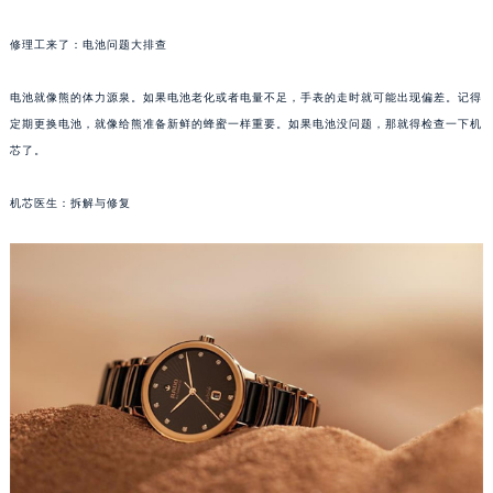
福州市鼓楼区五四路128-1号恒力城写字楼15层03室（需提前预约）
修理工来了：电池问题大排查
成都市锦江区人民东路6号SAC东原中心写字楼24层2406B室（需提前预约）
重庆市江北区观音桥步行街2号融恒时代广场写字楼9层902室（需提前预约）
电池就像熊的体力源泉。如果电池老化或者电量不足，手表的走时就可能出现偏差。记得
长沙市芙蓉区定王台街道建湘路393号世茂环球金融中心写字楼（芙蓉广场）10层13室（需提前预约）
定期更换电池，就像给熊准备新鲜的蜂蜜一样重要。如果电池没问题，那就得检查一下机
郑州市二七区铭功路10号华润大厦写字楼29层2905室（需提前预约）
芯了。
太原市迎泽区解放路15号亨得利名表服务中心（品牌授权店）3层整层（需提前预约）
机芯医生：拆解与修复
沈阳市沈河区中街路137号亨得利名表服务中心（品牌授权店）1层整层（需提前预约）
沈阳市沈河区中街路83号亨得利名表服务中心（品牌授权店）1层整层（需提前预约）
乌鲁木齐市天山区红山路26号时代广场（CCMALL）C座17层17-B（需提前预约）
温州市鹿城区锦绣路1067号置信广场10层1015室（需提前预约）
哈尔滨市道里区友谊西路600号富力中心T2座写字楼29层03室（需提前预约）
大连市中山区人民路15号国际金融大厦7层G室（需提前预约）
佛山市禅城区季华五路57号万科金融中心C座12层1205室（需提前预约）
东莞市东城街道鸿福东路1号民盈国贸中心T1写字楼9层907室（需提前预约）
无锡市梁溪区人民中路139号恒隆广场写字楼1座11层1104室（需提前预约）
南通市崇川区工农路57号圆融广场写字楼16层1603室（需提前预约）