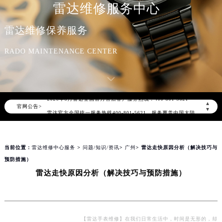
雷达维修服务中心
雷达维修保养服务
RADO MAINTENANCE CENTER
2026年8月雷达中国区售后服务网络优化升级公告
2026年8月雷达全国官方售后客户服务热线：400-801-5621
▲
官网公告>
雷达官方全国统一服务热线400-801-5621，服务覆盖中国大陆、香港、澳门、台湾全部区域（非大陆需加拨“+86”）
▼
2026年8月雷达售后服务中心最新网点地址：
北京市朝阳区建国门外大街甲6号华熙国际中心写字楼D座11层1102室（北京总部）（需提前预约）
当前位置：
雷达维修中心服务
>
问题/知识/资讯
>
广州
> 雷达走快原因分析（解决技巧与
北京市东城区东长安街1号东方广场写字楼W3座6层602室（需提前预约）
预防措施）
天津市和平区赤峰道136号天津国际金融中心写字楼26层2603室（需提前预约）
雷达走快原因分析（解决技巧与预防措施）
上海市徐汇区虹桥路3号港汇中心写字楼2座37层3705室（需提前预约）
上海市黄浦区南京东路299号宏伊国际广场写字楼8层806室（需提前预约）
南京市秦淮区中山南路1号（新街口）南京中心写字楼22层C1-1室（需提前预约）
常州市新北区龙锦路1590号现代传媒中心写字楼5号楼10层1008室（需提前预约）
【雷达手表维修】在我们日常生活中，时间是无形的，却