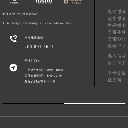
广东省梅州市梅江区金燕大道雷达售后服务中心（需提前预约）
走时维修
广东省清远市清城区湖西路雷达售后服务中心（需提前预约）
时间改变一切,唯有雷达表。
进水维修
广东省汕头市龙湖区长平路雷达售后服务中心（需提前预约）
Time changes everything, only the rado watches.
生锈维修
广东省汕尾市城区香洲街道园林社区翠园街雷达售后服务中心（需提前预约）
表带生锈

网点服务热线
广东省韶关市武江区芙蓉新区与老城中心交汇处雷达售后服务中心（需提前预约）
表带划痕
磕碰摔坏
广东省深圳市罗湖区深南东路5001号华润大厦17层1701室雷达售后服务中心（需提前预约）
400-801-5621
广东省阳江市江城区东风一路雷达售后服务中心（需提前预约）
保养价格
营业时间：
广东省云浮市云城区金山路雷达售后服务中心（需提前预约）
全面保养

广东省湛江市赤坎区观海北路雷达售后服务中心（需提前预约）
门店营业时间：09:00-19:30
个性定制
客服在线时间：8:00-22:00
广东省肇庆市端州区信安大道与砚都大道交汇处雷达售后服务中心（需提前预约）
截表带、
客服及门店节假日不休
广西壮族自治区百色市右江区中山二路雷达售后服务中心（需提前预约）
广西壮族自治区北海市海城区北京路雷达售后服务中心（需提前预约）
广西壮族自治区崇左市江州区石景林街道友谊大道与丽川路交汇处雷达售后服务中心（需提前预约）
广西壮族自治区防城港市港口区金花茶大道雷达售后服务中心（需提前预约）
广西壮族自治区贵港市港北区港城街道布山大道与仙衣路交叉口雷达售后服务中心（需提前预约）
广西壮族自治区桂林市秀峰区红岭路雷达售后服务中心（需提前预约）