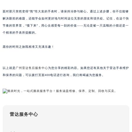
甘肃省兰州市七里河区西津西路16号兰州中心写字楼21层2102室（需提前预约）
面对那只突然变得“熊”性大发的手表时，请保持冷静与耐心。通过上述步骤，你不仅能够
重庆市解放碑渝中区民权路28号英利国际金融中心写字楼20层01室（需提前预约）
解决眼前的难题，还能学会如何更好地与时间这位无形的朋友和谐共处。记住，在这个快
黑龙江省大庆市萨尔图区会战大街雷达售后服务中心（需提前预约）
节奏的世界里，“慢下来”，用心去感受每一刻的价值——无论是被一只温顺的小猫还是一
黑龙江省鹤岗市向阳区红军路雷达售后服务中心（需提前预约）
个精准的手表所提醒的。
黑龙江省黑河市爱辉区中央街雷达售后服务中心（需提前预约）
愿你的时间之旅既精准又充满乐趣！
黑龙江省鸡西市鸡冠区红军路雷达售后服务中心（需提前预约）
黑龙江省佳木斯市向阳区长安路雷达售后服务中心（需提前预约）
黑龙江省牡丹江市东安区太平路雷达售后服务中心（需提前预约）
以上就是
广州雷达售后服务中心
为您分享的精彩内容。如果您还有其他关于雷达手表维护
黑龙江省七台河市桃山区大同街雷达售后服务中心（需提前预约）
和保养的问题，可以拨打页面400电话进行咨询，我们将竭诚为您服务。
黑龙江省齐齐哈尔市龙沙区龙华路雷达售后服务中心（需提前预约）
黑龙江省双鸭山市尖山区新兴大街雷达售后服务中心（需提前预约）
黑龙江省绥化市北林区新华街与康庄路交叉口雷达售后服务中心（需提前预约）
黑龙江省伊春市伊美区通河路雷达售后服务中心（需提前预约）
吉林省白城市洮北区明仁南街雷达售后服务中心（需提前预约）
雷达服务中心
吉林省白山市浑江区浑江大街雷达售后服务中心（需提前预约）
吉林省吉林市船营区河南街雷达售后服务中心（需提前预约）