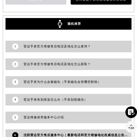
山东省威海市环翠区新威海路89号振华商厦一楼名表维修雷达售后服务中心（需提前预约）
山东省潍坊市奎文区东风东街雷达售后服务中心（需提前预约）
山东省枣庄市滕州市北辛路与善国路交叉口雷达售后服务中心（需提前预约）
随机推荐
山东省淄博市张店区金晶大道雷达售后服务中心（需提前预约）
上海市黄浦区南京东路299号宏伊国际广场写字楼8层806室雷达售后服务中心（需提前预约）
1
雷达手表官方维修售后电话及地址怎么查询？
上海市徐汇区虹桥路3号港汇中心2座37层3705室雷达售后服务中心（需提前预约）
浙江省杭州市上城区钱江路1366号华润大厦A座5层503-5室雷达售后服务中心（需提前预约）
2
雷达手表官方维修售后电话及地址怎么获取？
浙江省湖州市吴兴区劳动路雷达售后服务中心（需提前预约）
浙江省嘉兴市南湖区广益路705号嘉兴世界贸易中心A座13层1304室雷达售后服务中心（需提前预约）
3
雷达手表为什么会被磁化（手表磁化会有哪些影响）
浙江省金华市金东区东市南街777号金华万达广场4号楼22楼2209室雷达售后服务中心（需提前预约）
浙江省丽水市莲都区解放街雷达售后服务中心（需提前预约）
4
雷达手表有划痕该怎么办（手表划痕抛光）
浙江省宁波市江北区大闸南路500号来福士广场办公楼20层2009室雷达售后服务中心（需提前预约）
浙江省衢州市柯城区上街雷达售后服务中心（需提前预约）

浙江省绍兴市越城区胜利东路379号世茂天际中心写字楼8层805室雷达售后服务中心（需提前预约）
5
雷达维修保养服务中心介绍

浙江省舟山市定海区解放东路雷达售后服务中心（需提前预约）
澳门特别行政区大堂区议事亭前地（新马路）雷达售后服务中心（需提前预约）
6
沈阳雷达官方售后服务中心｜最新电话和官方维修地址权威信息公告（2026年7月最新）