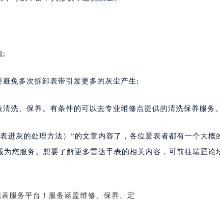
楼1224室（需提前预约）
大厦B座12楼03室（需提前预约）
心写字楼A座7楼709室（需提前预约）
2层04室（需提前预约）
;
心A座907室（需提前预约）
A座(旺进大厦)18层09室（需提前预约）
要避免多次拆卸表带引发更多的灰尘产生;
国际金融中心14楼14D（需提前预约）
广场写字楼10层06室（需提前预约）
表清洗、保养。有条件的可以去专业维修点提供的清洗保养服务
心写字楼B座13层07室（需提前预约）
安国际中心E座6楼10室（需提前预约）
手表进灰的处理方法）”的文章内容了，各位爱表者都有一个大概
B座17层1707室（需提前预约）
诚为您服务。想要了解更多雷达手表的相关内容，可前往瑞匠论
写字楼A座10层1002室（需提前预约）
心东1幢20楼2002室（需提前预约）
街70号华润万象城写字楼（鄂尔多斯大厦）23层2326室（需
州中心写字楼21层2102室（需提前预约）
国际金融中心写字楼20层01室（需提前预约）