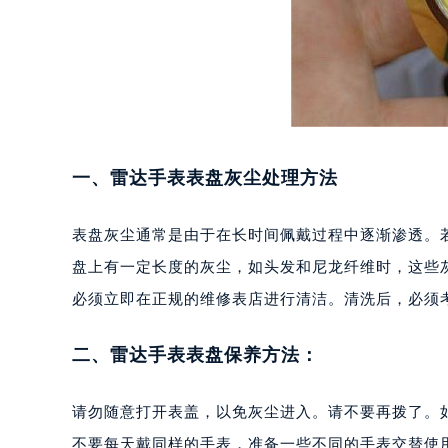
重庆市江北区观音桥步行街2号融恒时
长沙市芙蓉区定王台街道建湘路393
郑州市二七区铭功路10号华润大厦写字
太原市迎泽区解放路15号亨得利名
沈阳市沈河区中街路137号亨得利名
沈阳市沈河区中街路83号亨得利名
一、雷达手表表盘灰尘处理方法
乌鲁木齐市天山区红山路26号时代广场
温州市鹿城区锦绣路1067号置信广场
表盘灰尘通常是由于在长时间佩戴过程中逐渐渗透。
哈尔滨市道里区友谊西路600号富力中
大连市中山区人民路15号国际金融大
盘上有一定长度的灰尘，如头发和尼龙纤维时，这些
佛山市禅城区季华五路57号万科金融中
必须立即在正规的维修表店进行清洁。清洗后，必须
东莞市东城街道鸿福东路1号民盈国贸
无锡市梁溪区人民中路139号恒隆广场
二、雷达手表表盘保养方法：
南通市崇川区工农路57号圆融广场写字
苏州市苏州工业园区星港街199号苏州
请勿随意打开表盖，以免灰尘进入。请不要再拨了。
武汉市江汉区解放大道686号世界贸易
不要每天戴同样的手表，准备一些不同的手表交替使