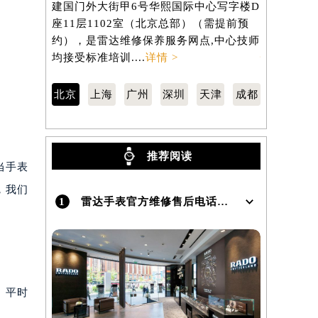
建国门外大街甲6号华熙国际中心写字楼D
南京东路2
座11层1102室（北京总部）（需提前预
806室（
）
约），是雷达维修保养服务网点,中心技师
服务网点,中
均接受标准培训....
详情 >
情 >
北京
上海
广州
深圳
天津
成都
推荐阅读
当手表
，我们
1
雷达手表官方维修售后电话及地址怎么查询？
。平时