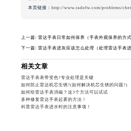
吉林省四平市铁东区紫气大路与南九
本页链接：
http://www.radofw.com/problems/che
吉林省松原市宁江区五环大街雷达售
吉林省通化市东昌区环通乡江南大街
吉林省延边市延吉市解放路雷达售后
辽宁省鞍山市铁东区站前街雷达售后
上一篇:
雷达手表日常如何保养（手表外观保养的方
辽宁省本溪市平山区胜利路雷达售后
下一篇:
雷达手表进灰应该怎么处理（处理雷达手表
辽宁省朝阳市双塔区新华路雷达售后
辽宁省丹东市振兴区七经街雷达售后
相关文章
辽宁省抚顺市新抚区东一路雷达售后
雷达手表表带变色?专业处理是关键
辽宁省阜新市海州区解放大街雷达售
如何防止雷达机芯生锈?(如何解决机芯生锈的问题?)
辽宁省葫芦岛市连山区中央路雷达售
如何给雷达手表消磁？这3个方法可以试试
辽宁省锦州市古塔区中央大街雷达售
多种修复雷达手表起雾的方法！
辽宁省辽阳市白塔区新运大街雷达售
科普雷达手表进水时的注意事项！
辽宁省盘锦市兴隆台区石油大街雷达
辽宁省铁岭市银州区南马路雷达售后
辽宁省营口市站前区市府路与渤海大