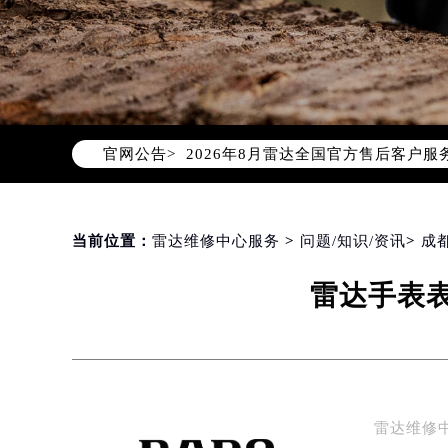
2026年8月雷达中国区售后服务网络
2026年8月雷达全国官方售后客户服务热线
官网公告>
雷达官方全国统一服务热线400-80
2026年8月雷达售后服务中心最新网
北京市朝阳区建国门外大街甲6号华熙
北京市东城区东长安街1号东方广场写
当前位置：
雷达维修中心服务
>
问题/知识/资讯
>
成
天津市和平区赤峰道136号天津国际金
雷达手表
上海市徐汇区虹桥路3号港汇中心写字楼
上海市黄浦区南京东路299号宏伊国
南京市秦淮区中山南路1号（新街口）
常州市新北区龙锦路1590号现代传媒
徐州市鼓楼区淮海东路29号苏宁广场I
雷达维修
扬州市邗江区国展路29号星耀天地写字