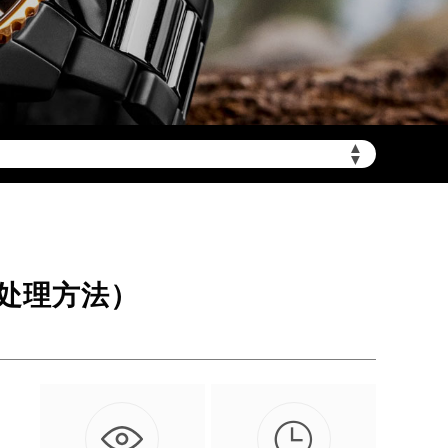
▲
加拨“+86”）
▼
处理方法）
