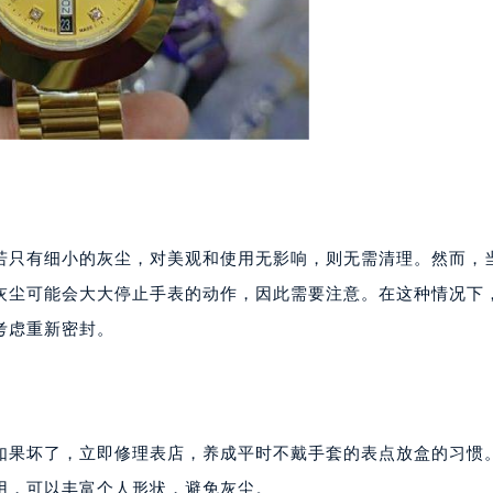
代广场写字楼9层902室（需提前预约）
号世茂环球金融中心写字楼（芙蓉广场）10层13室（需提前预约
楼29层2905室（需提前预约）
表服务中心（品牌授权店）3层整层（需提前预约）
表服务中心（品牌授权店）1层整层（需提前预约）
表服务中心（品牌授权店）1层整层（需提前预约）
（CCMALL）C座17层17-B（需提前预约）
10层1015室（需提前预约）
若只有细小的灰尘，对美观和使用无影响，则无需清理。然而，
心T2座写字楼29层03室（需提前预约）
厦7层G室（需提前预约）
灰尘可能会大大停止手表的动作，因此需要注意。在这种情况下
心C座12层1205室（需提前预约）
考虑重新密封。
中心T1写字楼9层907室（需提前预约）
写字楼1座11层1104室（需提前预约）
楼16层1603室（需提前预约）
中心办公楼C座22层08室（需提前预约）
如果坏了，立即修理表店，养成平时不戴手套的表点放盒的习惯
大厦38层09室（需提前预约）
用，可以丰富个人形状，避免灰尘。