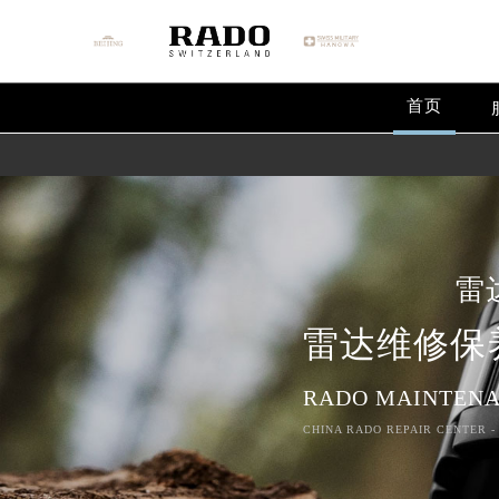
首页
雷
雷达维修保
RADO MAINTENA
CHINA RADO REPAIR CENTER -