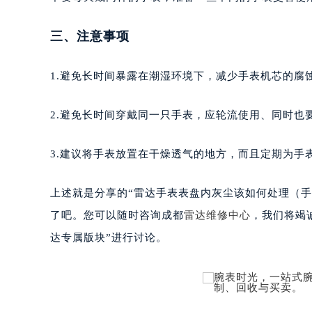
南宁市青秀区金湖路59号地王大厦12
合肥市蜀山区潜山路111号万象城华润
三、注意事项
泉州市丰泽区宝洲路729号浦西万达中
青岛市南区山东路6号华润大厦B座2
1.避免长时间暴露在潮湿环境下，减少手表机芯的腐蚀
烟台市芝罘区胜利路139号万达金融中
长春市朝阳区西安大路727号中银大厦
2.避免长时间穿戴同一只手表，应轮流使用、同时也
贵阳市南明区都司高架桥路33号亨特
昆明市盘龙区北京路928号同德昆明
3.建议将手表放置在干燥透气的地方，而且定期为手
石家庄市长安区中山东路39号勒泰中
西安市碑林区南关正街88号华侨城长
上述就是分享的“雷达手表表盘内灰尘该如何处理（
海口市龙华区金贸东路5号海口华润大厦
了吧。您可以随时咨询成都
雷达维修中心
，我们将竭
唐山市路南区新华东道100号万达广场
达专属版块”进行讨论。
台州市椒江区东海大道1800号腾达中
内蒙古自治区呼和浩特市玉泉区大学西
甘肃省兰州市七里河区西津西路16号兰
重庆市解放碑渝中区民权路28号英利