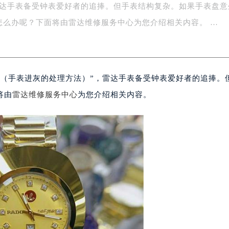
雷达手表备受钟表爱好者的追捧。但手表结构复杂。如果手表盘意
字楼1号楼16层1604室（需提前预约）
务中心东塔写字楼（华润万象城）17层1706室（需提前预约）
怎么办呢？下面将由雷达维修服务中心为您介绍相关内容。 …
场办公楼20层2009室（需提前预约）
写字楼A座5层503-5室（需提前预约）
广场写字楼4号楼22层2209室（需提前预约）
理（手表进灰的处理方法）”，雷达手表备受钟表爱好者的追捧。
际中心写字楼8层805室（需提前预约）
易中心写字楼A座13层1304室（需提前预约）
将由
雷达维修服务中心
为您介绍相关内容。
绿地双子塔（中央广场）A1座办公楼14层07室（需提前预约）
心写字楼（万象城）15层1508室（需提前预约）
际中心写字楼A塔7层704室（需提前预约）
世界贸易中心大厦南塔写字楼15层07室（需提前预约）
厦写字楼17层1701室（需提前预约）
厦写字楼1座30层05室（需提前预约）
字楼B座11层1104室（需提前预约）
写字楼15层03室（需提前预约）
心写字楼24层2406B室（需提前预约）