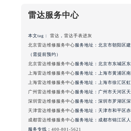
黑龙江省大庆市萨尔图区会战大街雷
黑龙江省鹤岗市向阳区红军路雷达售
雷达服务中心
黑龙江省黑河市爱辉区中央街雷达售
黑龙江省鸡西市鸡冠区红军路雷达售
本文tag：
雷达
，
雷达手表进灰
黑龙江省佳木斯市向阳区长安路雷达
黑龙江省牡丹江市东安区太平路雷达
北京雷达维修服务中心
服务地址：北京市朝阳区建
黑龙江省七台河市桃山区大同街雷达
（需提前预约）
黑龙江省齐齐哈尔市龙沙区龙华路雷
北京雷达维修服务中心
服务地址：北京市东城区东
黑龙江省双鸭山市尖山区新兴大街雷
上海雷达维修服务中心
服务地址：上海市黄浦区南
黑龙江省绥化市北林区新华街与康庄
上海雷达维修服务中心
服务地址：上海市徐汇区虹桥
黑龙江省伊春市伊美区通河路雷达售
广州雷达维修服务中心
服务地址：广州市天河区天河
吉林省白城市洮北区明仁南街雷达售
深圳雷达维修服务中心
服务地址：深圳市罗湖区深南
吉林省白山市浑江区浑江大街雷达售
吉林省吉林市船营区河南街雷达售后
天津雷达维修服务中心
服务地址：天津市和平区赤峰
吉林省辽源市龙山区人民大街雷达售
成都雷达维修服务中心
服务地址：成都市锦江区人民
吉林省梅河口市新华街道梅河大街雷
服务专线：
400-801-5621