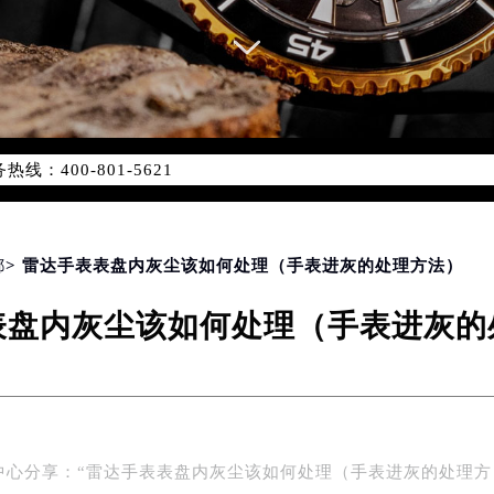
优化升级公告
：400-801-5621
1-5621，服务覆盖中国大陆、香港、澳门、台湾全部区域（非大陆需
点地址：
国际中心写字楼D座11层1102室（北京总部）（需提前预约）
字楼W3座6层602室（需提前预约）
都
> 雷达手表表盘内灰尘该如何处理（手表进灰的处理方法）
融中心写字楼26层2603室（需提前预约）
表盘内灰尘该如何处理（手表进灰的
2座37层3705室（需提前预约）
际广场写字楼8层806室（需提前预约）
南京中心写字楼22层C1-1室（需提前预约）
中心写字楼5号楼10层1008室（需提前预约）
FC国际金融中心写字楼35层3508室（需提前预约）
中心分享：“雷达手表表盘内灰尘该如何处理（手表进灰的处理方
楼1号楼18层1803室（需提前预约）