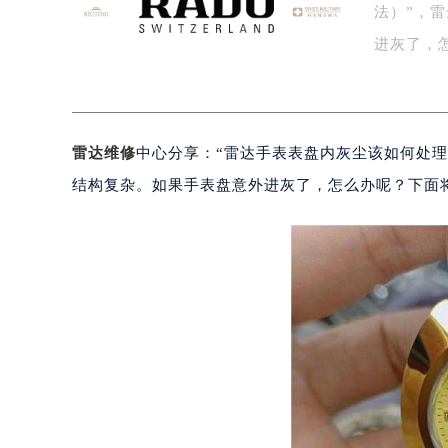
法）”，
盐城市盐都区世纪大道5号盐城金融城写
泰州市海陵区永定东路399号置地商
进灰了，
宁波市江北区大闸南路500号来福士广
杭州市上城区钱江路1366号华润大厦
金华市金东区东市南街777号金华万达
雷达维修
中心分享：“雷达手表表盘内灰尘该如何处
绍兴市越城区胜利东路379号世茂天
嘉兴市南湖区广益路705号嘉兴世界贸
结构复杂。如果手表盘意外进灰了，怎么办呢？下面
南昌市红谷滩新区红谷中大道998号
济南市历下区经十路11111号华润中
广州市天河区天河路230号万菱汇国
广州市越秀区环市东路371-375号
深圳市罗湖区深南东路5001号华润大
惠州市惠城区江北文昌一路7号华贸大
厦门市思明区湖滨东路95号华润大厦写
福州市鼓楼区五四路128-1号恒力城
成都市锦江区人民东路6号SAC东原中