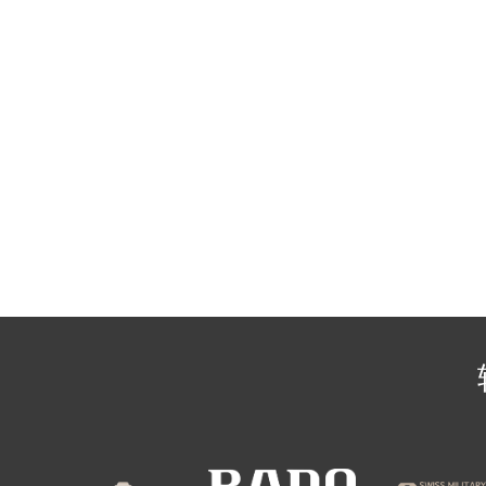
辽宁省沈阳市沈河区中街路137号亨
辽宁省沈阳市沈河区中街路83号亨
北京市朝阳区建国门外大街甲6号华熙
北京市东城区东长安街1号王府井东方
河北省保定市竞秀区朝阳北大街北国
内蒙古自治区阿拉善盟市左旗土尔扈
内蒙古自治区巴彦淖尔市临河区新华
内蒙古自治区包头市青山区幸福路甲
内蒙古自治区赤峰市红山区哈达街雷
内蒙古自治区鄂尔多斯市东胜区伊金
内蒙古自治区呼伦贝尔市海拉尔区中
内蒙古自治区通辽市科尔沁区明仁大
内蒙古自治区乌海市海勃湾区人民南
内蒙古自治区乌兰察布市集宁区恩和
内蒙古自治区锡林郭勒盟市锡林浩特
内蒙古自治区兴安盟市乌兰浩特市兴