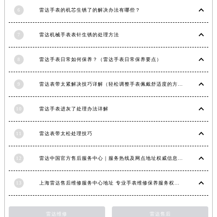
江西省景德镇市珠山区珠山中路雷达售后服务中心（需提前预约）
6
雷达手表的机芯生锈了的解决办法有哪些？
江西省九江市浔阳区浔阳路雷达售后服务中心（需提前预约）
7
雷达机械手表表针生锈的处理方法
江西省南昌市红谷滩新区红谷中大道998号绿地双子塔（中央广场）A1座办公楼14层1407室雷达售后服务中心（需提前预约）
江西省萍乡市安源区萍安北大道与康庄路交叉口雷达售后服务中心（需提前预约）
8
雷达手表日常如何保养？（雷达手表日常保养要点）
江西省上饶市信州区滨江西路雷达售后服务中心（需提前预约）
江西省新余市渝水区北湖西路雷达售后服务中心（需提前预约）
9
雷达表带太紧解决技巧详解（轻松调整手表佩戴舒适度的方法）
江西省宜春市袁州区中山中路雷达售后服务中心（需提前预约）
江西省鹰潭市月湖区胜利东路雷达售后服务中心（需提前预约）
10
雷达手表进灰了处理办法详解
山东省德州市德城区东风中路雷达售后服务中心（需提前预约）
山东省东营市东营区济南路雷达售后服务中心（需提前预约）
11
雷达表带太松处理技巧
山东省济南市历下区经十路11111号华润中心写字楼（万象城）15层1508室雷达售后服务中心（需提前预约）
12
雷达中国官方售后服务中心｜服务热线及网点地址权威信息通知（2026年6月最新）
山东省济宁市任城区太白楼路雷达售后服务中心（需提前预约）
山东省莱芜市文化南路8号银座商城名表维修一楼名表维修雷达售后服务中心（需提前预约）
13
上海雷达售后维修服务中心地址 专业手表维修保养服务权威公示（2026年7月最新）
山东省临沂市兰山区解放路雷达售后服务中心（需提前预约）
山东省日照市东港区烟台路雷达售后服务中心（需提前预约）
山东省泰安市泰山区财源街道泰山大街雷达售后服务中心（需提前预约）
雷达维修
雷达售后