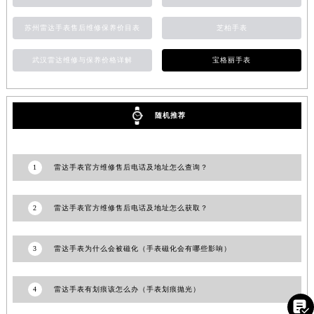
山东省威海市环翠区新威海路89号振华商厦一楼名表维修雷达售后服务中心（需提前预约）
苏州雷达手表售后维修保养价目表
芝柏手表
山东省潍坊市奎文区东风东街雷达售后服务中心（需提前预约）
山东省枣庄市滕州市北辛路与善国路交叉口雷达售后服务中心（需提前预约）
武汉雷达维修与保养价格详解
宝格丽手表
山东省淄博市张店区金晶大道雷达售后服务中心（需提前预约）
上海市黄浦区南京东路299号宏伊国际广场写字楼8层806室雷达售后服务中心（需提前预约）
上海市徐汇区虹桥路3号港汇中心2座37层3705室雷达售后服务中心（需提前预约）
随机推荐
浙江省杭州市上城区钱江路1366号华润大厦A座5层503-5室雷达售后服务中心（需提前预约）
浙江省湖州市吴兴区劳动路雷达售后服务中心（需提前预约）
1
雷达手表官方维修售后电话及地址怎么查询？
浙江省嘉兴市南湖区广益路705号嘉兴世界贸易中心A座13层1304室雷达售后服务中心（需提前预约）
浙江省金华市金东区东市南街777号金华万达广场4号楼22楼2209室雷达售后服务中心（需提前预约）
2
雷达手表官方维修售后电话及地址怎么获取？
浙江省丽水市莲都区解放街雷达售后服务中心（需提前预约）
浙江省宁波市江北区大闸南路500号来福士广场办公楼20层2009室雷达售后服务中心（需提前预约）
3
雷达手表为什么会被磁化（手表磁化会有哪些影响）
浙江省衢州市柯城区上街雷达售后服务中心（需提前预约）
浙江省绍兴市越城区胜利东路379号世茂天际中心写字楼8层805室雷达售后服务中心（需提前预约）
浙江省舟山市定海区解放东路雷达售后服务中心（需提前预约）
4
雷达手表有划痕该怎么办（手表划痕抛光）

澳门特别行政区大堂区议事亭前地（新马路）雷达售后服务中心（需提前预约）