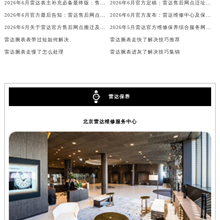
2026年6月雷达表主补充必备最终版：售后网点迁移与新开业
2026年6月官方定稿：雷达售后网点迁址与新增
内蒙古自治区锡林郭勒盟市锡林浩特市光明街与额尔敦路交叉口雷达售后服务中心（需提前预约）
2026年6月官方最后告知：雷达售后网点迁址与增设
2026年6月官方发布：雷达维修中心及保养网点搬迁与新增
内蒙古自治区兴安盟市乌兰浩特市兴安大街雷达售后服务中心（需提前预约）
2026年6月关于雷达官方售后网点搬迁及新增的正式文件（修订）
2026年5月雷达官方维修保养综合服务网迁址与新增网点补充公示文件内容
山西省大同市平城区迎宾街雷达售后服务中心（需提前预约）
雷达腕表表带过短如何解决
雷达腕表走快了解决技巧推荐
山西省晋城市城区黄华街雷达售后服务中心（需提前预约）
雷达腕表走慢了怎么处理
雷达腕表进灰了解决技巧集锦
山西省晋中市榆次区顺城街雷达售后服务中心（需提前预约）
山西省临汾市尧都区解放路雷达售后服务中心（需提前预约）
山西省吕梁市离石区永宁中路与建设街交叉口雷达售后服务中心（需提前预约）
雷达保养
山西省朔州市朔城区怡西路与鄯阳西街交汇处雷达售后服务中心（需提前预约）
山西省忻州市忻府区和平东街与七一南路交叉口雷达售后服务中心（需提前预约）
北京雷达维修服务中心
山西省阳泉市郊区平阳东街与新城大道交叉口雷达售后服务中心（需提前预约）
山西省运城市盐湖区河东街雷达售后服务中心（需提前预约）
山西省长治市潞州区英雄中路雷达售后服务中心（需提前预约）
山西省太原市迎泽区迎泽街道解放路15号亨得利名表维修授权店3楼雷达售后服务中心（需提前预约）
天津市和平区赤峰道136号天津国际金融中心26层2603室雷达售后服务中心（需提前预约）
安徽省安庆市迎江区人民路雷达售后服务中心（需提前预约）
安徽省蚌埠市蚌山区淮河路雷达售后服务中心（需提前预约）