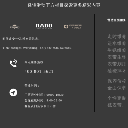
轻轻滑动下方栏目探索更多精彩内容
广东省梅州市梅江区金燕大道雷达售后服务中心（需提前预约）
广东省清远市清城区湖西路雷达售后服务中心（需提前预约）
雷达全面服务
广东省汕头市龙湖区长平路雷达售后服务中心（需提前预约）
广东省汕尾市城区香洲街道园林社区翠园街雷达售后服务中心（需提前预约）
走时维修
广东省韶关市武江区芙蓉新区与老城中心交汇处雷达售后服务中心（需提前预约）
时间改变一切,唯有雷达表。
进水维修
广东省深圳市罗湖区深南东路5001号华润大厦17层1701室雷达售后服务中心（需提前预约）
Time changes everything, only the rado watches.
生锈维修
广东省阳江市江城区东风一路雷达售后服务中心（需提前预约）
表带生锈

广东省云浮市云城区金山路雷达售后服务中心（需提前预约）
网点服务热线
表带划痕
广东省湛江市赤坎区观海北路雷达售后服务中心（需提前预约）
磕碰摔坏
400-801-5621
广东省肇庆市端州区信安大道与砚都大道交汇处雷达售后服务中心（需提前预约）
保养价格
广西壮族自治区百色市右江区中山二路雷达售后服务中心（需提前预约）
营业时间：
全面保养

广西壮族自治区北海市海城区北京路雷达售后服务中心（需提前预约）
门店营业时间：09:00-19:30
个性定制
客服在线时间：8:00-22:00
广西壮族自治区崇左市江州区石景林街道友谊大道与丽川路交汇处雷达售后服务中心（需提前预约）
截表带、
客服及门店节假日不休
广西壮族自治区防城港市港口区金花茶大道雷达售后服务中心（需提前预约）
广西壮族自治区贵港市港北区港城街道布山大道与仙衣路交叉口雷达售后服务中心（需提前预约）
广西壮族自治区桂林市秀峰区红岭路雷达售后服务中心（需提前预约）