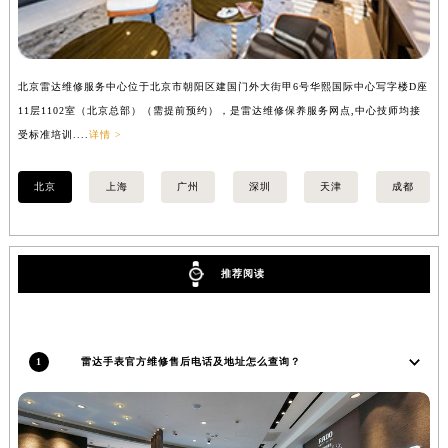
安徽省亳州市谯城区魏武大道雷达售后服务中心（需提前预约）
安徽省池州市贵池区长江路雷达售后服务中心（需提前预约）
安徽省滁州市琅琊区南谯北路雷达售后服务中心（需提前预约）
北京雷达维修服务中心位于北京市朝阳区建国门外大街甲6号华熙国际中心写字楼D座
上
安徽省阜阳市颍州区颍州北路雷达售后服务中心（需提前预约）
11层1102室（北京总部）（需提前预约），是雷达维修保养服务网点,中心技师均接
室
安徽省淮北市相山区淮海路雷达售后服务中心（需提前预约）
受标准培训....
详情 >
安徽省淮南市田家庵区国庆中路雷达售后服务中心（需提前预约）
北京
上海
广州
深圳
天津
成都
安徽省黄山市屯溪区黄山西路雷达售后服务中心（需提前预约）
安徽省六安市金安区解放中路雷达售后服务中心（需提前预约）
安徽省马鞍山市雨山区湖南西路雷达售后服务中心（需提前预约）
安徽省宿州市埇桥区人民中路雷达售后服务中心（需提前预约）
推荐阅读
安徽省铜陵市铜官区石城大道雷达售后服务中心（需提前预约）
安徽省芜湖市镜湖区中山路步行街雷达售后服务中心（需提前预约）
安徽省宣城市宣州区叠嶂西路雷达售后服务中心（需提前预约）
1
雷达手表官方维修售后电话及地址怎么查询？
福建省龙岩市新罗区九一南路雷达售后服务中心（需提前预约）
福建省南平市建阳区人民西路雷达售后服务中心（需提前预约）
福建省宁德市蕉城区天湖东路雷达售后服务中心（需提前预约）