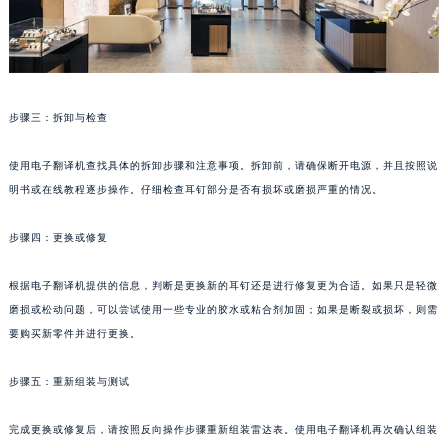
苏州市苏州工业园区星港街199号苏州中心办公楼C座22层08室（需提前预约）
武汉市江汉区解放大道686号世界贸易大厦38层09室（需提前预约）
南宁市青秀区金湖路59号地王大厦12楼1224室（需提前预约）
合肥市蜀山区潜山路111号万象城华润大厦B座12楼03室（需提前预约）
步骤三：拆卸与检查
泉州市丰泽区宝洲路729号浦西万达中心写字楼A座7楼709室（需提前预约）
青岛市南区山东路6号华润大厦B座22层04室（需提前预约）
使用电子翻译机查找具体的拆卸步骤和注意事项。拆卸前，请确保断开电源，并且按照说
烟台市芝罘区胜利路139号万达金融中心A座907室（需提前预约）
明书或在线教程逐步操作。仔细检查耳钉部分是否有损坏或磨损严重的情况。
长春市朝阳区西安大路727号中银大厦A座(旺进大厦)18层09室（需提前预约）
步骤四：更换或修复
贵阳市南明区都司高架桥路33号亨特国际金融中心14楼14D（需提前预约）
昆明市盘龙区北京路928号同德昆明广场写字楼10层06室（需提前预约）
根据电子翻译机提供的信息，判断是更换新的耳钉还是进行修复更为合适。如果只是轻微
石家庄市长安区中山东路39号勒泰中心写字楼B座13层07室（需提前预约）
磨损或松动问题，可以尝试使用一些专业的胶水或粘合剂加固；如果是断裂或损坏，则需
西安市碑林区南关正街88号华侨城长安国际中心E座6楼10室（需提前预约）
要购买新零件并进行更换。
海口市龙华区金贸东路5号海口华润大厦B座17层1707室（需提前预约）
步骤五：重新组装与测试
唐山市路南区新华东道100号万达广场写字楼A座10层1002室（需提前预约）
台州市椒江区东海大道1800号腾达中心东1幢20楼2002室（需提前预约）
完成更换或修复后，请按照反向操作步骤重新组装雷达表。使用电子翻译机再次确认组装
内蒙古自治区呼和浩特市玉泉区大学西街70号华润万象城写字楼（鄂尔多斯大厦）23层2326室（需提前预约）