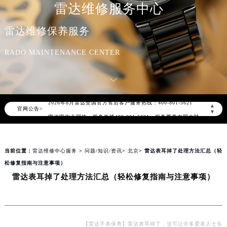
雷达维修服务中心
雷达维修保养服务
RADO MAINTENANCE CENTER
2026年8月雷达中国区售后服务网络优化升级公告
2026年8月雷达全国官方售后客户服务热线：400-801-5621
▲
官网公告>
雷达官方全国统一服务热线400-801-5621，服务覆盖中国大陆、香港、澳门、台湾全部区域（非大陆需加拨“+86”）
▼
2026年8月雷达售后服务中心最新网点地址：
北京市朝阳区建国门外大街甲6号华熙国际中心写字楼D座11层1102室（北京总部）（需提前预约）
当前位置：
雷达维修中心服务
>
问题/知识/资讯
>
北京
> 雷达表耳掉了处理方法汇总（轻
北京市东城区东长安街1号东方广场写字楼W3座6层602室（需提前预约）
松修复指南与注意事项）
天津市和平区赤峰道136号天津国际金融中心写字楼26层2603室（需提前预约）
雷达表耳掉了处理方法汇总（轻松修复指南与注意事项）
上海市徐汇区虹桥路3号港汇中心写字楼2座37层3705室（需提前预约）
上海市黄浦区南京东路299号宏伊国际广场写字楼8层806室（需提前预约）
南京市秦淮区中山南路1号（新街口）南京中心写字楼22层C1-1室（需提前预约）
常州市新北区龙锦路1590号现代传媒中心写字楼5号楼10层1008室（需提前预约）
【雷达手表保养】雷达表耳掉了，这可让许多爱表人士头