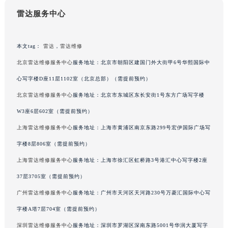
吉林省辽源市龙山区人民大街雷达售后服务中心（需提前预约）
雷达服务中心
吉林省梅河口市新华街道梅河大街雷达售后服务中心（需提前预约）
吉林省四平市铁东区紫气大路与南九经街交汇处雷达售后服务中心（需提前预约）
本文tag：
雷达
，
雷达维修
吉林省松原市宁江区五环大街雷达售后服务中心（需提前预约）
北京雷达维修服务中心
服务地址：北京市朝阳区建国门外大街甲6号华熙国际中
吉林省通化市东昌区环通乡江南大街雷达售后服务中心（需提前预约）
心写字楼D座11层1102室（北京总部）（需提前预约）
吉林省延边市延吉市解放路雷达售后服务中心（需提前预约）
北京雷达维修服务中心
服务地址：北京市东城区东长安街1号东方广场写字楼
辽宁省鞍山市铁东区站前街雷达售后服务中心（需提前预约）
辽宁省本溪市平山区胜利路雷达售后服务中心（需提前预约）
W3座6层602室（需提前预约）
辽宁省朝阳市双塔区新华路雷达售后服务中心（需提前预约）
上海雷达维修服务中心
服务地址：上海市黄浦区南京东路299号宏伊国际广场写
辽宁省丹东市振兴区七经街雷达售后服务中心（需提前预约）
字楼8层806室（需提前预约）
辽宁省抚顺市新抚区东一路雷达售后服务中心（需提前预约）
上海雷达维修服务中心
服务地址：上海市徐汇区虹桥路3号港汇中心写字楼2座
辽宁省阜新市海州区解放大街雷达售后服务中心（需提前预约）
37层3705室（需提前预约）
辽宁省葫芦岛市连山区中央路雷达售后服务中心（需提前预约）
广州雷达维修服务中心
服务地址：广州市天河区天河路230号万菱汇国际中心写
辽宁省锦州市古塔区中央大街雷达售后服务中心（需提前预约）
字楼A塔7层704室（需提前预约）
辽宁省辽阳市白塔区新运大街雷达售后服务中心（需提前预约）
辽宁省盘锦市兴隆台区石油大街雷达售后服务中心（需提前预约）
深圳雷达维修服务中心
服务地址：深圳市罗湖区深南东路5001号华润大厦写字