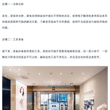
步骤一：冷静分析
福州市鼓楼区五四路128-1号恒力城写字楼15层03室（需提前预约）
成都市锦江区人民东路6号SAC东原中心写字楼24层2406B室（需提前预约）
首先，请保持冷静，避免在情绪波动中做出不理智的决定。使用电子翻译机查询雷达表耳
重庆市江北区观音桥步行街2号融恒时代广场写字楼9层902室（需提前预约）
掉落的原因和可能的解决方案。了解是否是由于日常磨损、使用不当或是设计缺陷导致的
长沙市芙蓉区定王台街道建湘路393号世茂环球金融中心写字楼（芙蓉广场）10层13室（需提前预约）
问题。
郑州市二七区铭功路10号华润大厦写字楼29层2905室（需提前预约）
太原市迎泽区解放路15号亨得利名表服务中心（品牌授权店）3层整层（需提前预约）
步骤二：工具准备
沈阳市沈河区中街路137号亨得利名表服务中心（品牌授权店）1层整层（需提前预约）
接下来，准备好修复所需的工具。虽然你可能不需要高端精密仪器，但一把小钳子、一些
沈阳市沈河区中街路83号亨得利名表服务中心（品牌授权店）1层整层（需提前预约）
螺丝刀和清洁剂是必不可少的。确保这些工具干净无尘，并且适合你的雷达表型号。
乌鲁木齐市天山区红山路26号时代广场（CCMALL）C座17层17-B（需提前预约）
温州市鹿城区锦绣路1067号置信广场10层1015室（需提前预约）
哈尔滨市道里区友谊西路600号富力中心T2座写字楼29层03室（需提前预约）
大连市中山区人民路15号国际金融大厦7层G室（需提前预约）
佛山市禅城区季华五路57号万科金融中心C座12层1205室（需提前预约）
东莞市东城街道鸿福东路1号民盈国贸中心T1写字楼9层907室（需提前预约）
无锡市梁溪区人民中路139号恒隆广场写字楼1座11层1104室（需提前预约）
南通市崇川区工农路57号圆融广场写字楼16层1603室（需提前预约）