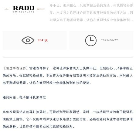
疼不已。但别担心，只要掌握正确的方法，你就能轻松修
徐州市鼓楼区淮海东路29号苏宁广场IFC国际金融中心写字楼35层3508室（需提前预约）
复。本文将为你详细介绍雷达表耳掉落后的处理方法，同
扬州市邗江区国展路29号星耀天地写字楼1号楼18层1803室（需提前预约）
时融入电子翻译机元素，让你在修理过程中也能体验到…
盐城市盐都区世纪大道5号盐城金融城写字楼1号楼16层1604室（需提前预约）
泰州市海陵区永定东路399号置地商务中心东塔写字楼（华润万象城）17层1706室（需提前预约）

宁波市江北区大闸南路500号来福士广场办公楼20层2009室（需提前预约）
204 次
2025-06-27
杭州市上城区钱江路1366号华润大厦写字楼A座5层503-5室（需提前预约）
金华市金东区东市南街777号金华万达广场写字楼4号楼22层2209室（需提前预约）
绍兴市越城区胜利东路379号世茂天际中心写字楼8层805室（需提前预约）
【
雷达手表保养
】雷达表耳掉了，这可让许多爱表人士头疼不已。但别担心，只要掌握正
嘉兴市南湖区广益路705号嘉兴世界贸易中心写字楼A座13层1304室（需提前预约）
确的方法，你就能轻松修复。本文将为你详细介绍雷达表耳掉落后的处理方法，同时融入
南昌市红谷滩新区红谷中大道998号绿地双子塔（中央广场）A1座办公楼14层07室（需提前预约）
电子翻译机元素，让你在修理过程中也能体验到科技的便捷。
济南市历下区经十路11111号华润中心写字楼（万象城）15层1508室（需提前预约）
遇到问题，电子翻译机来帮忙
广州市天河区天河路230号万菱汇国际中心写字楼A塔7层704室（需提前预约）
广州市越秀区环市东路371-375号世界贸易中心大厦南塔写字楼15层07室（需提前预约）
当你发现雷达表的耳钉掉落时，可能感到无助和困惑。这时，一款功能强大的电子翻译机
深圳市罗湖区深南东路5001号华润大厦写字楼17层1701室（需提前预约）
便能派上用场。它不仅能帮助你快速获取维修所需的信息，还能在遇到专业术语时提供准
惠州市惠城区江北文昌一路7号华贸大厦写字楼1座30层05室（需提前预约）
确的解释，让你即使不懂专业词汇也能轻松应对。
厦门市思明区湖滨东路95号华润大厦写字楼B座11层1104室（需提前预约）