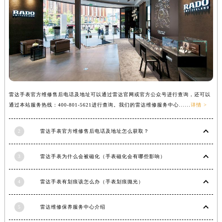
福建省莆田市城厢区霞林街道荔华东大道雷达售后服务中心（需提前预约）
福建省三明市三元区东乾二路雷达售后服务中心（需提前预约）
福建省漳州市龙文区步港路雷达售后服务中心（需提前预约）
江苏省常州市新北区龙锦路1590号现代传媒中心5号楼10层1008室雷达售后服务中心（需提前预约）
江苏省淮安市清江浦区淮海北路雷达售后服务中心（需提前预约）
江苏省连云港市海州区通灌北路雷达售后服务中心（需提前预约）
江苏省南京市秦淮区中山南路1号南京中心22层22-C1-C3室雷达售后服务中心（需提前预约）
雷达手表官方维修售后电话及地址可以通过雷达官网或官方公众号进行查询，还可以
通过本站服务热线：400-801-5621进行查询。我们的雷达维修服务中心......
详情 >
江苏省宿迁市宿城区西湖路雷达售后服务中心（需提前预约）
江苏省泰州市海陵区永定东路399号置地商务中心东塔（华润万象城）17层1706室雷达售后服务中心（需提前预约）
2
雷达手表官方维修售后电话及地址怎么获取？
江苏省徐州市鼓楼区淮海东路29号苏宁广场IFC国际金融中心35层3508室雷达售后服务中心（需提前预约）
江苏省盐城市盐都区世纪大道5号盐城金融城写字楼1号楼16层1604室雷达售后服务中心（需提前预约）
3
雷达手表为什么会被磁化（手表磁化会有哪些影响）
江苏省扬州市邗江区国展路29号星耀天地写字楼1号楼18层1803室雷达售后服务中心（需提前预约）
江苏省镇江市京口区中山东路雷达售后服务中心（需提前预约）
4
雷达手表有划痕该怎么办（手表划痕抛光）
江西省抚州市临川区赣东大道雷达售后服务中心（需提前预约）
江西省赣州市章贡区文清路雷达售后服务中心（需提前预约）
5
雷达维修保养服务中心介绍
江西省吉安市吉州区井冈山大道雷达售后服务中心（需提前预约）