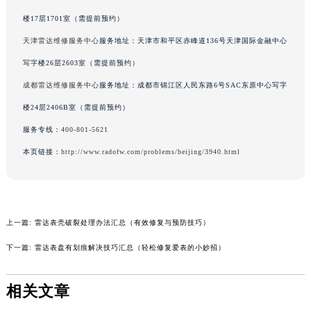
辽宁省铁岭市银州区南马路雷达售后服务中心（需提前预约）
楼17层1701室（需提前预约）
辽宁省营口市站前区市府路与渤海大街交叉口雷达售后服务中心（需提前预约）
天津雷达维修服务中心
服务地址：天津市和平区赤峰道136号天津国际金融中心
辽宁省沈阳市沈河区中街路137号亨得利名表维修授权店1楼雷达售后服务中心（需提前预约）
写字楼26层2603室（需提前预约）
辽宁省沈阳市沈河区中街路83号亨得利名表维修授权店1楼雷达售后服务中心（需提前预约）
成都雷达维修服务中心
服务地址：成都市锦江区人民东路6号SAC东原中心写字
北京市朝阳区建国门外大街甲6号华熙国际中心D座11层1102室雷达售后服务中心（北京总部）（需提前预约）
楼24层2406B室（需提前预约）
北京市东城区东长安街1号王府井东方广场W3座6层602室雷达售后服务中心（需提前预约）
服务专线：
400-801-5621
河北省保定市竞秀区朝阳北大街北国先天下雷达售后服务中心（需提前预约）
内蒙古自治区阿拉善盟市左旗土尔扈特大街雷达售后服务中心（需提前预约）
本页链接：
http://www.radofw.com/problems/beijing/3940.html
内蒙古自治区巴彦淖尔市临河区新华街雷达售后服务中心（需提前预约）
内蒙古自治区包头市青山区幸福路甲3号王府井百货名表维修雷达售后服务中心（需提前预约）
内蒙古自治区赤峰市红山区哈达街雷达售后服务中心（需提前预约）
上一篇:
雷达表壳破裂处理办法汇总（有效修复与预防技巧）
内蒙古自治区鄂尔多斯市东胜区伊金霍洛街雷达售后服务中心（需提前预约）
内蒙古自治区呼伦贝尔市海拉尔区中央街雷达售后服务中心（需提前预约）
下一篇:
雷达表盘有划痕解决技巧汇总（轻松修复爱表的小妙招）
内蒙古自治区通辽市科尔沁区明仁大街雷达售后服务中心（需提前预约）
内蒙古自治区乌海市海勃湾区人民南路雷达售后服务中心（需提前预约）
相关文章
内蒙古自治区乌兰察布市集宁区恩和大街雷达售后服务中心（需提前预约）