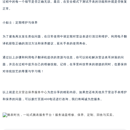
过程中的每一个细节是否正确无误。最后，在安全模式下测试手表的功能和外观是否恢复
甘肃省兰州市七里河区西津西路16号兰州中心写字楼21层2102室（需提前预约）
正常。
重庆市解放碑渝中区民权路28号英利国际金融中心写字楼20层01室（需提前预约）
黑龙江省大庆市萨尔图区会战大街雷达售后服务中心（需提前预约）
小贴士：定期维护与保养
黑龙江省鹤岗市向阳区红军路雷达售后服务中心（需提前预约）
为了避免再次发生类似问题，在日常使用中请定期对雷达表进行清洁和维护。利用电子翻
黑龙江省黑河市爱辉区中央街雷达售后服务中心（需提前预约）
译机获取正确的清洁方法和保养建议，延长手表的使用寿命。
黑龙江省鸡西市鸡冠区红军路雷达售后服务中心（需提前预约）
黑龙江省佳木斯市向阳区长安路雷达售后服务中心（需提前预约）
通过以上步骤和利用电子翻译机提供的资源与信息，你可以轻松解决雷达表耳掉落的问
黑龙江省牡丹江市东安区太平路雷达售后服务中心（需提前预约）
题，并且在过程中提升自己的维修技能。记得，在享受科技带来的便捷的同时，也要保持
黑龙江省七台河市桃山区大同街雷达售后服务中心（需提前预约）
对传统技艺的尊重与学习哦！
黑龙江省齐齐哈尔市龙沙区龙华路雷达售后服务中心（需提前预约）
黑龙江省双鸭山市尖山区新兴大街雷达售后服务中心（需提前预约）
以上就是
北京雷达保养服务中心
为您分享的精彩内容。如果您还有其他关于雷达手表维护
黑龙江省绥化市北林区新华街与康庄路交叉口雷达售后服务中心（需提前预约）
和保养的问题，可以拨打页面400电话进行咨询，我们将竭诚为您服务。
黑龙江省伊春市伊美区通河路雷达售后服务中心（需提前预约）
吉林省白城市洮北区明仁南街雷达售后服务中心（需提前预约）
吉林省白山市浑江区浑江大街雷达售后服务中心（需提前预约）
吉林省吉林市船营区河南街雷达售后服务中心（需提前预约）