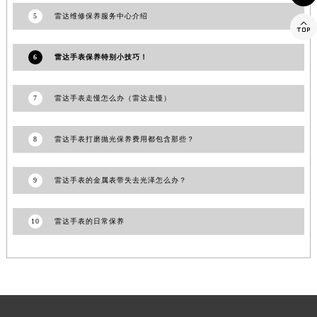
澳门特别行政区风顺堂区南湾大马路雷达售后服务中心（需提前预约）
5
雷达维修保养服务中心介绍

澳门特别行政区花地玛堂区关闸广场雷达售后服务中心（需提前预约）
澳门特别行政区花王堂区大三巴商圈雷达售后服务中心（需提前预约）
6
雷达手表保养特别小技巧！
澳门特别行政区嘉模堂区官也街雷达售后服务中心（需提前预约）
澳门省路氹城市金光大道雷达售后服务中心（需提前预约）
7
雷达手表走慢怎么办（雷达走慢）
澳门特别行政区望德堂区塔石广场雷达售后服务中心（需提前预约）
福建省福州市鼓楼区五四路128-1号恒力城写字楼15层03室雷达售后服务中心（需提前预约）
8
雷达手表打磨抛光保养费用都包含那些？
福建省厦门市思明区湖滨东路95号万象城华润大厦B座11层1104室雷达售后服务中心（需提前预约）
广东省潮州市潮安区新风路与潮汕路交汇处雷达售后服务中心（需提前预约）
9
雷达手表的金属表带失去光泽怎么办？
广东省广州市天河区天河路230号万菱汇国际中心A塔7层704室雷达售后服务中心（需提前预约）
广东省广州市越秀区环市东路371-375号世界贸易中心大厦南塔15层1507室雷达售后服务中心（需提前预约）
10
雷达手表的日常保养
广东省河源市源城区越王大道雷达售后服务中心（需提前预约）
广东省惠州市惠城区江北文昌一路7号华贸大厦1座30层3005室雷达售后服务中心（需提前预约）
广东省江门市蓬江区广场西路雷达售后服务中心（需提前预约）
广东省揭阳市榕城进贤门步行街雷达售后服务中心（需提前预约）
广东省茂名市电白区水东街道迎宾大道雷达售后服务中心（需提前预约）