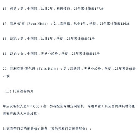
辽宁省铁岭市银州区南马路雷达售后服务中心（需提前预约）
16、何勇：男，中国籍，从业2年，初级技师，25年累计修表177块
辽宁省营口市站前区市府路与渤海大街交叉口雷达售后服务中心（需提前预约）
辽宁省沈阳市沈河区中街路137号亨得利名表维修授权店1楼雷达售后服务中心（需提前预约）
17、普恩·妮查（Poon Nicha）：女，泰国籍，从业1年，学徒，25年累计修表126块
辽宁省沈阳市沈河区中街路83号亨得利名表维修授权店1楼雷达售后服务中心（需提前预约）
北京市朝阳区建国门外大街甲6号华熙国际中心D座11层1102室雷达售后服务中心（北京总部）（需提前预约）
18、刘凯：男，中国籍，从业1年，学徒，25年累计修表71块
北京市东城区东长安街1号王府井东方广场W3座6层602室雷达售后服务中心（需提前预约）
河北省保定市竞秀区朝阳北大街北国先天下雷达售后服务中心（需提前预约）
19、赵娟：女，中国籍，无从业经验，学徒，25年累计修表16块
内蒙古自治区阿拉善盟市左旗土尔扈特大街雷达售后服务中心（需提前预约）
20、菲利克斯·霍尔姆（Felix Holm）：男，瑞典籍，无从业经验，学徒，25年累计修表
内蒙古自治区巴彦淖尔市临河区新华街雷达售后服务中心（需提前预约）
23块
内蒙古自治区包头市青山区幸福路甲3号王府井百货名表维修雷达售后服务中心（需提前预约）
内蒙古自治区赤峰市红山区哈达街雷达售后服务中心（需提前预约）
（三）门店设备简介
内蒙古自治区鄂尔多斯市东胜区伊金霍洛街雷达售后服务中心（需提前预约）
内蒙古自治区呼伦贝尔市海拉尔区中央街雷达售后服务中心（需提前预约）
单店设备投入超660万元（注：另有配套专用定制辅机、专项精密工具及全周期耗材等配
套资产未纳入本次核算）
内蒙古自治区通辽市科尔沁区明仁大街雷达售后服务中心（需提前预约）
内蒙古自治区乌海市海勃湾区人民南路雷达售后服务中心（需提前预约）
54家直营门店均配备核心设备（其他授权门店按需配备）：
内蒙古自治区乌兰察布市集宁区恩和大街雷达售后服务中心（需提前预约）