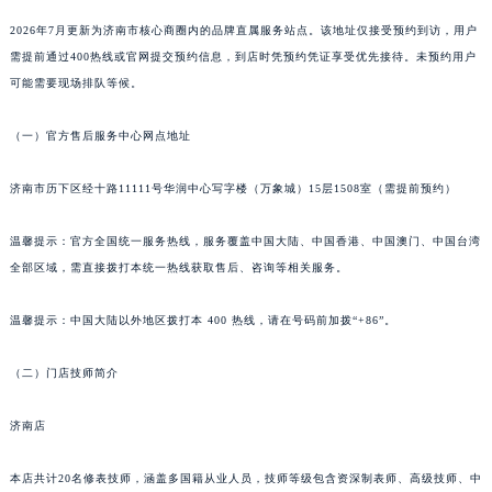
苏州市苏州工业园区星港街199号苏州中心办公楼C座22层08室（需提前预约）
2026年7月更新为济南市核心商圈内的品牌直属服务站点。该地址仅接受预约到访，用户
武汉市江汉区解放大道686号世界贸易大厦38层09室（需提前预约）
需提前通过400热线或官网提交预约信息，到店时凭预约凭证享受优先接待。未预约用户
南宁市青秀区金湖路59号地王大厦12楼1224室（需提前预约）
可能需要现场排队等候。
合肥市蜀山区潜山路111号万象城华润大厦B座12楼03室（需提前预约）
泉州市丰泽区宝洲路729号浦西万达中心写字楼A座7楼709室（需提前预约）
（一）官方售后服务中心网点地址
青岛市南区山东路6号华润大厦B座22层04室（需提前预约）
烟台市芝罘区胜利路139号万达金融中心A座907室（需提前预约）
济南市历下区经十路11111号华润中心写字楼（万象城）15层1508室（需提前预约）
长春市朝阳区西安大路727号中银大厦A座(旺进大厦)18层09室（需提前预约）
温馨提示：官方全国统一服务热线，服务覆盖中国大陆、中国香港、中国澳门、中国台湾
贵阳市南明区都司高架桥路33号亨特国际金融中心14楼14D（需提前预约）
全部区域，需直接拨打本统一热线获取售后、咨询等相关服务。
昆明市盘龙区北京路928号同德昆明广场写字楼10层06室（需提前预约）
石家庄市长安区中山东路39号勒泰中心写字楼B座13层07室（需提前预约）
温馨提示：中国大陆以外地区拨打本 400 热线，请在号码前加拨“+86”。
西安市碑林区南关正街88号华侨城长安国际中心E座6楼10室（需提前预约）
海口市龙华区金贸东路5号海口华润大厦B座17层1707室（需提前预约）
（二）门店技师简介
唐山市路南区新华东道100号万达广场写字楼A座10层1002室（需提前预约）
济南店
台州市椒江区东海大道1800号腾达中心东1幢20楼2002室（需提前预约）
内蒙古自治区呼和浩特市玉泉区大学西街70号华润万象城写字楼（鄂尔多斯大厦）23层2326室（需提前预约）
本店共计20名修表技师，涵盖多国籍从业人员，技师等级包含资深制表师、高级技师、中