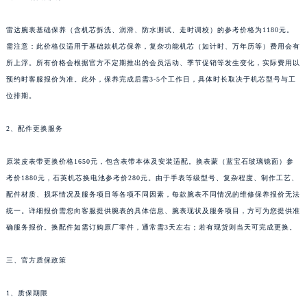
广西壮族自治区河池市金城江区金城江街道朝阳路雷达售后服务中心（需提前预约）
广西壮族自治区贺州市八步区城东街道灵峰南路雷达售后服务中心（需提前预约）
雷达腕表基础保养（含机芯拆洗、润滑、防水测试、走时调校）的参考价格为1180元。
广西壮族自治区来宾市兴宾区桂中大道雷达售后服务中心（需提前预约）
需注意：此价格仅适用于基础款机芯保养，复杂功能机芯（如计时、万年历等）费用会有
广西壮族自治区柳州市城中区中山中路雷达售后服务中心（需提前预约）
所上浮。所有价格会根据官方不定期推出的会员活动、季节促销等发生变化，实际费用以
广西壮族自治区钦州市钦南区金海湾东大街雷达售后服务中心（需提前预约）
预约时客服报价为准。此外，保养完成后需3-5个工作日，具体时长取决于机芯型号与工
位排期。
广西壮族自治区梧州市万秀区龙湖镇高旺路雷达售后服务中心（需提前预约）
广西壮族自治区玉林市玉州区金玉路雷达售后服务中心（需提前预约）
2、配件更换服务
海南省儋州市儋州市那大镇兰洋北路雷达售后服务中心（需提前预约）
海南省东方市八所镇解放西路雷达售后服务中心（需提前预约）
原装皮表带更换价格1650元，包含表带本体及安装适配。换表蒙（蓝宝石玻璃镜面）参
海南省琼海市嘉积镇东风路雷达售后服务中心（需提前预约）
考价1880元，石英机芯换电池参考价280元。由于手表等级型号、复杂程度、制作工艺、
海南省三沙市西沙区西沙群岛永兴岛北京路雷达售后服务中心（需提前预约）
配件材质、损坏情况及服务项目等各项不同因素，每款腕表不同情况的维修保养报价无法
统一。详细报价需您向客服提供腕表的具体信息、腕表现状及服务项目，方可为您提供准
海南省三亚市吉阳区迎宾路雷达售后服务中心（需提前预约）
确服务报价。换配件如需订购原厂零件，通常需3天左右；若有现货则当天可完成更换。
海南省万宁市万城镇解放路雷达售后服务中心（需提前预约）
海南省文昌市文城镇教育东路雷达售后服务中心（需提前预约）
三、官方质保政策
海南省五指山市通什镇三月三大道雷达售后服务中心（需提前预约）
香港特别行政区尖沙咀区油尖旺区广东道雷达售后服务中心（需提前预约）
1、质保期限