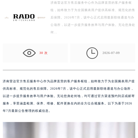
徐州市鼓楼区淮海东路29号苏宁广场IFC国际金融中心写字楼35层3508室（需提前预约）
济南雷达官方售后服务中心作为品牌直营的客户服务枢
扬州市邗江区国展路29号星耀天地写字楼1号楼18层1803室（需提前预约）
纽，始终致力于为全国腕表用户提供高标准、规范化的售
后保障。2026年7月，该中心正式启用最新联络通道与办
盐城市盐都区世纪大道5号盐城金融城写字楼1号楼16层1604室（需提前预约）
公场所，以进一步提升服务效率与用户体验。无论您身处
泰州市海陵区永定东路399号置地商务中心东塔写字楼（华润万象城）17层1706室（需提前预约）
何…
宁波市江北区大闸南路500号来福士广场办公楼20层2009室（需提前预约）
杭州市上城区钱江路1366号华润大厦写字楼A座5层503-5室（需提前预约）

金华市金东区东市南街777号金华万达广场写字楼4号楼22层2209室（需提前预约）
30 次
2026-07-09
绍兴市越城区胜利东路379号世茂天际中心写字楼8层805室（需提前预约）
嘉兴市南湖区广益路705号嘉兴世界贸易中心写字楼A座13层1304室（需提前预约）
南昌市红谷滩新区红谷中大道998号绿地双子塔（中央广场）A1座办公楼14层07室（需提前预约）
济南雷达官方售后服务中心作为品牌直营的客户服务枢纽，始终致力于为全国腕表用户提
济南市历下区经十路11111号华润中心写字楼（万象城）15层1508室（需提前预约）
供高标准、规范化的售后保障。2026年7月，该中心正式启用最新联络通道与办公场所，
广州市天河区天河路230号万菱汇国际中心写字楼A塔7层704室（需提前预约）
以进一步提升服务效率与用户体验。无论您身处何地，均可通过官方渠道预约到店或邮寄
服务，享受涵盖检测、保养、维修、配件更换在内的全方位合规服务。以下为基于2026
广州市越秀区环市东路371-375号世界贸易中心大厦南塔写字楼15层07室（需提前预约）
年7月最新公告整理的权威信息。
深圳市罗湖区深南东路5001号华润大厦写字楼17层1701室（需提前预约）
惠州市惠城区江北文昌一路7号华贸大厦写字楼1座30层05室（需提前预约）
厦门市思明区湖滨东路95号华润大厦写字楼B座11层1104室（需提前预约）