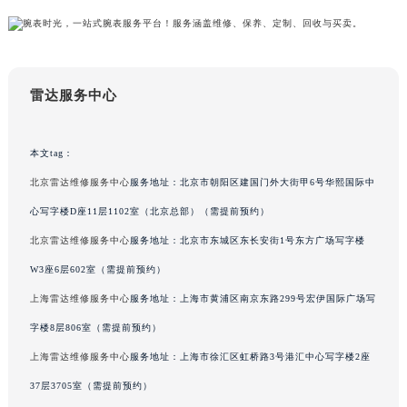
陕西省榆林市榆阳区长兴路雷达售后服务中心（需提前预约）
新疆维吾尔自治区阿克苏市东大街雷达售后服务中心（需提前预约）
新疆维吾尔自治区阿拉尔市胜利大道雷达售后服务中心（需提前预约）
新疆维吾尔自治区阿拉山口市友好路雷达售后服务中心（需提前预约）
雷达服务中心
新疆维吾尔自治区阿勒泰市解放路雷达售后服务中心（需提前预约）
新疆维吾尔自治区阿图什市光明路雷达售后服务中心（需提前预约）
本文tag：
新疆维吾尔自治区白杨市军垦路雷达售后服务中心（需提前预约）
新疆维吾尔自治区北屯市团结路雷达售后服务中心（需提前预约）
北京雷达维修服务中心
服务地址：北京市朝阳区建国门外大街甲6号华熙国际中
新疆维吾尔自治区博乐市博乐市北京路雷达售后服务中心（需提前预约）
心写字楼D座11层1102室（北京总部）（需提前预约）
新疆维吾尔自治区昌吉市延安北路雷达售后服务中心（需提前预约）
北京雷达维修服务中心
服务地址：北京市东城区东长安街1号东方广场写字楼
新疆维吾尔自治区阜康市博峰路雷达售后服务中心（需提前预约）
W3座6层602室（需提前预约）
新疆维吾尔自治区哈密市伊州区建国北路雷达售后服务中心（需提前预约）
上海雷达维修服务中心
服务地址：上海市黄浦区南京东路299号宏伊国际广场写
新疆维吾尔自治区和田市和田市北京西路雷达售后服务中心（需提前预约）
字楼8层806室（需提前预约）
新疆维吾尔自治区胡杨河市胡杨河市胡杨路雷达售后服务中心（需提前预约）
上海雷达维修服务中心
服务地址：上海市徐汇区虹桥路3号港汇中心写字楼2座
新疆维吾尔自治区霍尔果斯市亚欧北路雷达售后服务中心（需提前预约）
新疆维吾尔自治区喀什市解放北路雷达售后服务中心（需提前预约）
37层3705室（需提前预约）