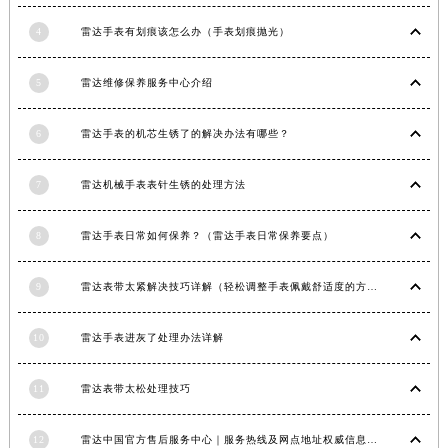
云南省西双版纳傣族自治州景洪市宣慰大道雷达售后服务中心（需提前预约）
云南省玉溪市红塔区南北大街雷达售后服务中心（需提前预约）
4
雷达手表有划痕该怎么办（手表划痕抛光）
云南省昭通市昭阳区青年路雷达售后服务中心（需提前预约）
5
雷达维修保养服务中心介绍
台湾省台北市万华区中华路雷达售后服务中心（需提前预约）
台湾省新北市板桥区文化路雷达售后服务中心（需提前预约）
6
雷达手表的机芯生锈了的解决办法有哪些？
台湾省桃园市中坜区中丰路雷达售后服务中心（需提前预约）
台湾省台中市西屯区文华路雷达售后服务中心（需提前预约）
7
雷达机械手表表针生锈的处理方法
台湾省台南市中西区国华街雷达售后服务中心（需提前预约）
台湾省高雄市新兴区五福路雷达售后服务中心（需提前预约）
8
雷达手表日常如何保养？（雷达手表日常保养要点）
台湾省基隆市仁爱区仁三路雷达售后服务中心（需提前预约）
台湾省新竹市东区中正路雷达售后服务中心（需提前预约）
9
雷达表带太紧解决技巧详解（轻松调整手表佩戴舒适度的方法）
台湾省嘉义市东区文化路雷达售后服务中心（需提前预约）
10
雷达手表进灰了处理办法详解
重庆市江北区观音桥步行街2号融恒时代广场9层902室雷达售后服务中心（需提前预约）
新疆维吾尔自治区乌鲁木齐市天山区红山路26号时代广场（CCMALL）C座17层17-B雷达售后服务中心（需提前预约）
11
雷达表带太松处理技巧
浙江省温州市鹿城区锦绣路1067号置信广场10层1015室雷达售后服务中心（需提前预约）
黑龙江省哈尔滨市道里区友谊西路600号富力中心T2座写字楼29层03室室雷达售后服务中心（需提前预约）
12
雷达中国官方售后服务中心｜服务热线及网点地址权威信息通知（2026年6月最新）