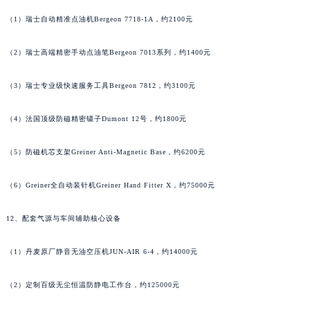
澳门特别行政区风顺堂区南湾大马路雷达售后服务中心（需提前预约）
（1）瑞士自动精准点油机Bergeon 7718-1A，约2100元
澳门特别行政区花地玛堂区关闸广场雷达售后服务中心（需提前预约）
澳门特别行政区花王堂区大三巴商圈雷达售后服务中心（需提前预约）
（2）瑞士高端精密手动点油笔Bergeon 7013系列，约1400元
澳门特别行政区嘉模堂区官也街雷达售后服务中心（需提前预约）
澳门省路氹城市金光大道雷达售后服务中心（需提前预约）
（3）瑞士专业级快速服务工具Bergeon 7812，约3100元
澳门特别行政区望德堂区塔石广场雷达售后服务中心（需提前预约）
福建省福州市鼓楼区五四路128-1号恒力城写字楼15层03室雷达售后服务中心（需提前预约）
（4）法国顶级防磁精密镊子Dumont 12号，约1800元
福建省厦门市思明区湖滨东路95号万象城华润大厦B座11层1104室雷达售后服务中心（需提前预约）
（5）防磁机芯支架Greiner Anti-Magnetic Base，约6200元
广东省潮州市潮安区新风路与潮汕路交汇处雷达售后服务中心（需提前预约）
广东省广州市天河区天河路230号万菱汇国际中心A塔7层704室雷达售后服务中心（需提前预约）
（6）Greiner全自动装针机Greiner Hand Fitter X，约75000元
广东省广州市越秀区环市东路371-375号世界贸易中心大厦南塔15层1507室雷达售后服务中心（需提前预约）
广东省河源市源城区越王大道雷达售后服务中心（需提前预约）
12、配套气源与车间辅助核心设备
广东省惠州市惠城区江北文昌一路7号华贸大厦1座30层3005室雷达售后服务中心（需提前预约）
（1）丹麦原厂静音无油空压机JUN-AIR 6-4，约14000元
广东省江门市蓬江区广场西路雷达售后服务中心（需提前预约）
广东省揭阳市榕城进贤门步行街雷达售后服务中心（需提前预约）
（2）定制百级无尘恒温防静电工作台，约125000元
广东省茂名市电白区水东街道迎宾大道雷达售后服务中心（需提前预约）