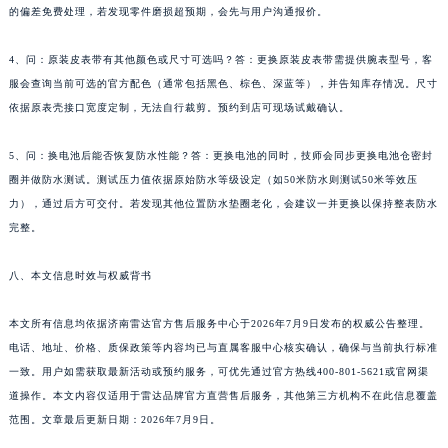
青海省果洛藏族自治州玛沁县团结路雷达售后服务中心（需提前预约）
的偏差免费处理，若发现零件磨损超预期，会先与用户沟通报价。
青海省海北藏族自治州海晏县将军路雷达售后服务中心（需提前预约）
青海省海东市乐都区滨河路雷达售后服务中心（需提前预约）
4、问：原装皮表带有其他颜色或尺寸可选吗？答：更换原装皮表带需提供腕表型号，客
服会查询当前可选的官方配色（通常包括黑色、棕色、深蓝等），并告知库存情况。尺寸
青海省海南藏族自治州共和县青海湖大街雷达售后服务中心（需提前预约）
依据原表壳接口宽度定制，无法自行裁剪。预约到店可现场试戴确认。
青海省海西蒙古族藏族自治州德令哈市柴达木路雷达售后服务中心（需提前预约）
青海省黄南藏族自治州同仁市德合隆路雷达售后服务中心（需提前预约）
5、问：换电池后能否恢复防水性能？答：更换电池的同时，技师会同步更换电池仓密封
青海省西宁市城西区海湖新区西关大道雷达售后服务中心（需提前预约）
圈并做防水测试。测试压力值依据原始防水等级设定（如50米防水则测试50米等效压
青海省玉树藏族自治州结古镇胜利路雷达售后服务中心（需提前预约）
力），通过后方可交付。若发现其他位置防水垫圈老化，会建议一并更换以保持整表防水
陕西省安康市汉滨区金州路雷达售后服务中心（需提前预约）
完整。
陕西省宝鸡市渭滨区经二路雷达售后服务中心（需提前预约）
八、本文信息时效与权威背书
陕西省汉中市汉台区北大街雷达售后服务中心（需提前预约）
陕西省商洛市商州区州城街雷达售后服务中心（需提前预约）
本文所有信息均依据济南雷达官方售后服务中心于2026年7月9日发布的权威公告整理。
陕西省铜川市王益区红旗街雷达售后服务中心（需提前预约）
电话、地址、价格、质保政策等内容均已与直属客服中心核实确认，确保与当前执行标准
陕西省渭南市临渭区东风大街雷达售后服务中心（需提前预约）
一致。用户如需获取最新活动或预约服务，可优先通过官方热线400-801-5621或官网渠
陕西省咸阳市秦都区沣西新城统一西路与白马河路交汇处雷达售后服务中心（需提前预约）
道操作。本文内容仅适用于雷达品牌官方直营售后服务，其他第三方机构不在此信息覆盖
范围。文章最后更新日期：2026年7月9日。
陕西省延安市宝塔区中心街雷达售后服务中心（需提前预约）