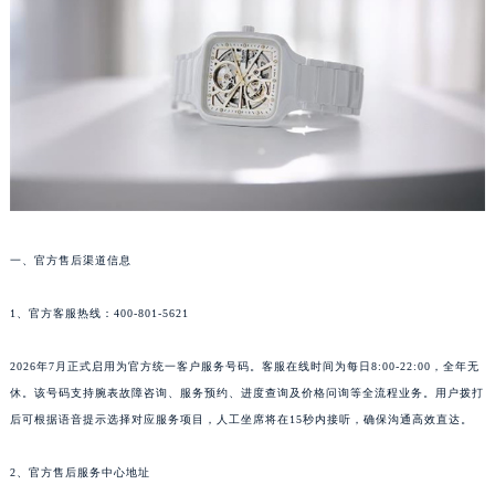
福州市鼓楼区五四路128-1号恒力城写字楼15层03室（需提前预约）
成都市锦江区人民东路6号SAC东原中心写字楼24层2406B室（需提前预约）
重庆市江北区观音桥步行街2号融恒时代广场写字楼9层902室（需提前预约）
长沙市芙蓉区定王台街道建湘路393号世茂环球金融中心写字楼（芙蓉广场）10层13室（需提前预约）
郑州市二七区铭功路10号华润大厦写字楼29层2905室（需提前预约）
太原市迎泽区解放路15号亨得利名表服务中心（品牌授权店）3层整层（需提前预约）
沈阳市沈河区中街路137号亨得利名表服务中心（品牌授权店）1层整层（需提前预约）
沈阳市沈河区中街路83号亨得利名表服务中心（品牌授权店）1层整层（需提前预约）
乌鲁木齐市天山区红山路26号时代广场（CCMALL）C座17层17-B（需提前预约）
一、官方售后渠道信息
温州市鹿城区锦绣路1067号置信广场10层1015室（需提前预约）
哈尔滨市道里区友谊西路600号富力中心T2座写字楼29层03室（需提前预约）
1、官方客服热线：400-801-5621
大连市中山区人民路15号国际金融大厦7层G室（需提前预约）
2026年7月正式启用为官方统一客户服务号码。客服在线时间为每日8:00-22:00，全年无
佛山市禅城区季华五路57号万科金融中心C座12层1205室（需提前预约）
休。该号码支持腕表故障咨询、服务预约、进度查询及价格问询等全流程业务。用户拨打
东莞市东城街道鸿福东路1号民盈国贸中心T1写字楼9层907室（需提前预约）
后可根据语音提示选择对应服务项目，人工坐席将在15秒内接听，确保沟通高效直达。
无锡市梁溪区人民中路139号恒隆广场写字楼1座11层1104室（需提前预约）
南通市崇川区工农路57号圆融广场写字楼16层1603室（需提前预约）
2、官方售后服务中心地址