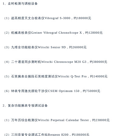
内蒙古自治区锡林郭勒盟市锡林浩特市光明街与额尔敦路交叉口雷达售后服务中心（需提前预约）
1、走时检测与调校设备
内蒙古自治区兴安盟市乌兰浩特市兴安大街雷达售后服务中心（需提前预约）
山西省大同市平城区迎宾街雷达售后服务中心（需提前预约）
（1）超高精度天文台校表仪Vibrograf S-3000，约180000元
山西省晋城市城区黄华街雷达售后服务中心（需提前预约）
（2）机械表校表仪Greiner Vibrograf ChronoScope X，约128000元
山西省晋中市榆次区顺城街雷达售后服务中心（需提前预约）
山西省临汾市尧都区解放路雷达售后服务中心（需提前预约）
（3）九维全功能校表仪Witschi Senior 9D，约260000元
山西省吕梁市离石区永宁中路与建设街交叉口雷达售后服务中心（需提前预约）
山西省朔州市朔城区怡西路与鄯阳西街交汇处雷达售后服务中心（需提前预约）
（4）二十通道同步测时机Witschi Chronoscope M20 G3，约380000元
山西省忻州市忻府区和平东街与七一南路交叉口雷达售后服务中心（需提前预约）
（5）石英腕表全频段石英精度测试仪Witschi Q-Test Pro，约140000元
山西省阳泉市郊区平阳东街与新城大道交叉口雷达售后服务中心（需提前预约）
山西省运城市盐湖区河东街雷达售后服务中心（需提前预约）
（6）钟表专用激光摆轮干涉仪CSEM Optimum 150，约750000元
山西省长治市潞州区英雄中路雷达售后服务中心（需提前预约）
山西省太原市迎泽区迎泽街道解放路15号亨得利名表维修授权店3楼雷达售后服务中心（需提前预约）
2、复杂功能腕表专项调试设备
天津市和平区赤峰道136号天津国际金融中心26层2603室雷达售后服务中心（需提前预约）
安徽省安庆市迎江区人民路雷达售后服务中心（需提前预约）
（1）万年历综合检测仪Witschi Perpetual Calendar Tester，约238000元
安徽省蚌埠市蚌山区淮河路雷达售后服务中心（需提前预约）
（2）三问音簧专业调试工作站Bergeon 8200，约186000元