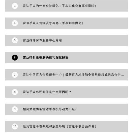
陕西省西安市碑林区南关正街88号华侨城长安国际中心E座6楼10室雷达售后服务中心（需提前预约）
3
雷达手表为什么会被磁化（手表磁化会有哪些影响）
海南省海口市龙华区金贸东路5号海口华润大厦B座17层1707室雷达售后服务中心（需提前预约）
河北省唐山市路南区新华东道100号万达广场写字楼A座10层1002室雷达售后服务中心（需提前预约）
4
雷达手表有划痕该怎么办（手表划痕抛光）
台州市椒江区东海大道1800号腾达中心东1幢20楼2002室雷达售后服务中心（需提前预约）
呼和浩特市玉泉区大学西街70号华润万象城写字楼（鄂尔多斯大厦）23层2326室雷达售后服务中心（需提前预约）
5
雷达维修保养服务中心介绍
兰州市七里河区西津西路16号兰州中心写字楼21层2102室雷达售后服务中心（需提前预约）
重庆市解放碑渝中区民权路28号英利国际金融中心写字楼20层01室雷达售后服务中心（需提前预约）
6
雷达指针生锈解决技巧深度解析
节假日正常营业！
7
雷达中国官方售后服务中心｜最新官方地址和全部热线权威信息公告（2026年7月最新）
8
雷达手表出现偷停是什么原因呢？
9
如何才能防备雷达手表机芯动力不足?
10
注意雷达手表佩戴和放置环境（雷达手表全面保养）