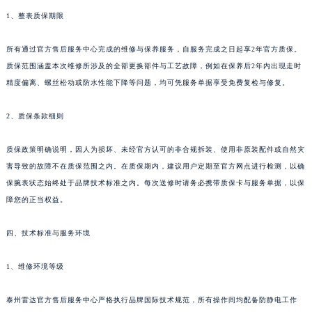
1、整表质保期限
香港特别行政区九龙区油尖旺区弥敦道雷达售后服务中心（需提前预约）
香港特别行政区铜锣湾区湾仔区轩尼诗道雷达售后服务中心（需提前预约）
所有通过官方售后服务中心完成的维修与保养服务，自服务完成之日起享2年官方质保。
河南省安阳市文峰区解放大道雷达售后服务中心（需提前预约）
质保范围涵盖本次维修所涉及的全部更换部件与工艺故障，例如在保养后2年内出现走时
河南省鹤壁市淇滨区九州路雷达售后服务中心（需提前预约）
精度偏离、螺丝松动或防水性能下降等问题，均可凭服务单据享受免费复检与修复。
河南省济源市沁园街道济水大道雷达售后服务中心（需提前预约）
河南省焦作市解放区解放路雷达售后服务中心（需提前预约）
2、质保条款细则
河南省开封市鼓楼区中山路雷达售后服务中心（需提前预约）
质保政策明确说明，因人为损坏、未经官方认可的非合规拆装、使用非原装配件或自然灾
河南省洛阳市西工区中州中路与解放路交叉口雷达售后服务中心（需提前预约）
害导致的故障不在质保范围之内。在质保期内，建议用户定期至官方网点进行检测，以确
河南省漯河市源汇区交通路雷达售后服务中心（需提前预约）
保腕表状态始终处于品牌技术标准之内。每次送修时请务必携带质保卡与服务单据，以保
河南省南阳市宛城区范蠡东路与南都路交叉口雷达售后服务中心（需提前预约）
障您的正当权益。
河南省平顶山市卫东区建设路雷达售后服务中心（需提前预约）
河南省濮阳市大华龙区开州路绿城路交叉口雷达售后服务中心（需提前预约）
四、技术标准与服务环境
河南省三门峡市湖滨区和平路雷达售后服务中心（需提前预约）
1、维修环境等级
河南省商丘市梁园区神火大道雷达售后服务中心（需提前预约）
河南省新乡市红旗区人民路雷达售后服务中心（需提前预约）
泰州雷达官方售后服务中心严格执行品牌国际技术规范，所有操作间均配备防静电工作
河南省信阳市浉河区东方红大道雷达售后服务中心（需提前预约）