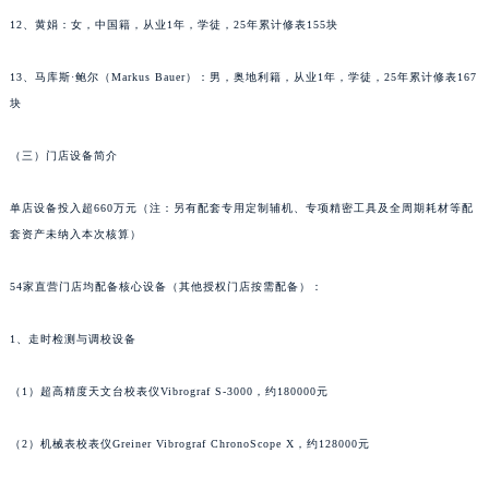
12、黄娟：女，中国籍，从业1年，学徒，25年累计修表155块
辽宁省营口市站前区市府路与渤海大街交叉口雷达售后服务中心（需提前预约）
辽宁省沈阳市沈河区中街路137号亨得利名表维修授权店1楼雷达售后服务中心（需提前预约）
13、马库斯·鲍尔（Markus Bauer）：男，奥地利籍，从业1年，学徒，25年累计修表167
辽宁省沈阳市沈河区中街路83号亨得利名表维修授权店1楼雷达售后服务中心（需提前预约）
块
北京市朝阳区建国门外大街甲6号华熙国际中心D座11层1102室雷达售后服务中心（北京总部）（需提前预约）
北京市东城区东长安街1号王府井东方广场W3座6层602室雷达售后服务中心（需提前预约）
（三）门店设备简介
河北省保定市竞秀区朝阳北大街北国先天下雷达售后服务中心（需提前预约）
单店设备投入超660万元（注：另有配套专用定制辅机、专项精密工具及全周期耗材等配
内蒙古自治区阿拉善盟市左旗土尔扈特大街雷达售后服务中心（需提前预约）
套资产未纳入本次核算）
内蒙古自治区巴彦淖尔市临河区新华街雷达售后服务中心（需提前预约）
内蒙古自治区包头市青山区幸福路甲3号王府井百货名表维修雷达售后服务中心（需提前预约）
54家直营门店均配备核心设备（其他授权门店按需配备）：
内蒙古自治区赤峰市红山区哈达街雷达售后服务中心（需提前预约）
内蒙古自治区鄂尔多斯市东胜区伊金霍洛街雷达售后服务中心（需提前预约）
1、走时检测与调校设备
内蒙古自治区呼伦贝尔市海拉尔区中央街雷达售后服务中心（需提前预约）
（1）超高精度天文台校表仪Vibrograf S-3000，约180000元
内蒙古自治区通辽市科尔沁区明仁大街雷达售后服务中心（需提前预约）
内蒙古自治区乌海市海勃湾区人民南路雷达售后服务中心（需提前预约）
（2）机械表校表仪Greiner Vibrograf ChronoScope X，约128000元
内蒙古自治区乌兰察布市集宁区恩和大街雷达售后服务中心（需提前预约）
内蒙古自治区锡林郭勒盟市锡林浩特市光明街与额尔敦路交叉口雷达售后服务中心（需提前预约）