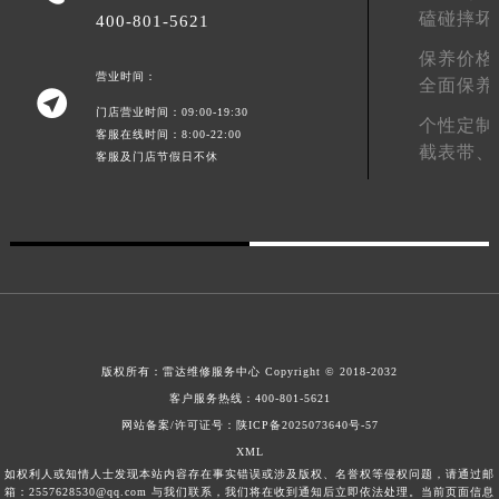
磕碰摔坏
400-801-5621
保养价格
营业时间：
全面保养

门店营业时间：09:00-19:30
个性定制
客服在线时间：8:00-22:00
截表带、
客服及门店节假日不休
版权所有：
雷达维修服务中心
Copyright © 2018-2032
客户服务热线：
400-801-5621
网站备案/许可证号：陕ICP备2025073640号-57
XML
如权利人或知情人士发现本站内容存在事实错误或涉及版权、名誉权等侵权问题，请通过邮
箱：2557628530@qq.com 与我们联系，我们将在收到通知后立即依法处理。当前页面信息