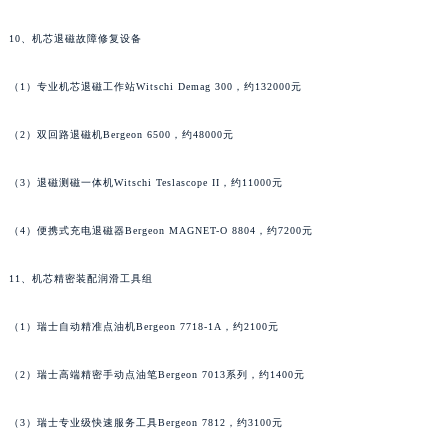
山东省潍坊市奎文区东风东街雷达售后服务中心（需提前预约）
10、机芯退磁故障修复设备
山东省枣庄市滕州市北辛路与善国路交叉口雷达售后服务中心（需提前预约）
山东省淄博市张店区金晶大道雷达售后服务中心（需提前预约）
（1）专业机芯退磁工作站Witschi Demag 300，约132000元
上海市黄浦区南京东路299号宏伊国际广场写字楼8层806室雷达售后服务中心（需提前预约）
（2）双回路退磁机Bergeon 6500，约48000元
上海市徐汇区虹桥路3号港汇中心2座37层3705室雷达售后服务中心（需提前预约）
浙江省杭州市上城区钱江路1366号华润大厦A座5层503-5室雷达售后服务中心（需提前预约）
（3）退磁测磁一体机Witschi Teslascope II，约11000元
浙江省湖州市吴兴区劳动路雷达售后服务中心（需提前预约）
浙江省嘉兴市南湖区广益路705号嘉兴世界贸易中心A座13层1304室雷达售后服务中心（需提前预约）
（4）便携式充电退磁器Bergeon MAGNET-O 8804，约7200元
浙江省金华市金东区东市南街777号金华万达广场4号楼22楼2209室雷达售后服务中心（需提前预约）
浙江省丽水市莲都区解放街雷达售后服务中心（需提前预约）
11、机芯精密装配润滑工具组
浙江省宁波市江北区大闸南路500号来福士广场办公楼20层2009室雷达售后服务中心（需提前预约）
（1）瑞士自动精准点油机Bergeon 7718-1A，约2100元
浙江省衢州市柯城区上街雷达售后服务中心（需提前预约）
浙江省绍兴市越城区胜利东路379号世茂天际中心写字楼8层805室雷达售后服务中心（需提前预约）
（2）瑞士高端精密手动点油笔Bergeon 7013系列，约1400元
浙江省舟山市定海区解放东路雷达售后服务中心（需提前预约）
澳门特别行政区大堂区议事亭前地（新马路）雷达售后服务中心（需提前预约）
（3）瑞士专业级快速服务工具Bergeon 7812，约3100元
澳门特别行政区风顺堂区南湾大马路雷达售后服务中心（需提前预约）