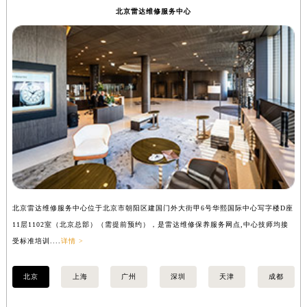
北京雷达维修服务中心
四川省凉山州市西昌市大巷口下街雷达售后服务中心（需提前预约）
四川省泸州市江阳区治平路雷达售后服务中心（需提前预约）
四川省眉山市东坡区三苏路雷达售后服务中心（需提前预约）
四川省绵阳市涪城区翠花街雷达售后服务中心（需提前预约）
四川省南充市高坪区江东大道雷达售后服务中心（需提前预约）
四川省内江市东兴区汉安大道雷达售后服务中心（需提前预约）
四川省攀枝花市东区三线大道北段雷达售后服务中心（需提前预约）
四川省遂宁市船山区香林南路雷达售后服务中心（需提前预约）
四川省雅安市雨城区熊猫大道雷达售后服务中心（需提前预约）
四川省宜宾市翠屏区长翠路雷达售后服务中心（需提前预约）
北京雷达维修服务中心位于北京市朝阳区建国门外大街甲6号华熙国际中心写字楼D座
上
四川省资阳市雁江区滨江大道一段与和平南路雷达售后服务中心（需提前预约）
11层1102室（北京总部）（需提前预约），是雷达维修保养服务网点,中心技师均接
室
四川省自贡市自流井区华商北路雷达售后服务中心（需提前预约）
受标准培训....
详情 >
西藏自治区阿里地区噶尔县北京西路雷达售后服务中心（需提前预约）
西藏自治区昌都市卡若区昌都西路雷达售后服务中心（需提前预约）
北京
上海
广州
深圳
天津
成都
西藏自治区拉萨市城关区北京中路雷达售后服务中心（需提前预约）
西藏自治区林芝市巴宜区广东路雷达售后服务中心（需提前预约）