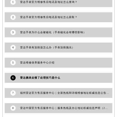
1
雷达手表官方维修售后电话及地址怎么查询？
海南省海口市龙华区金贸东路5号海口华润大厦B座17层1707室雷达售后服务中心（需提前预约）
河北省唐山市路南区新华东道100号万达广场写字楼A座10层1002室雷达售后服务中心（需提前预约）
2
雷达手表官方维修售后电话及地址怎么获取？
台州市椒江区东海大道1800号腾达中心东1幢20楼2002室雷达售后服务中心（需提前预约）
呼和浩特市玉泉区大学西街70号华润万象城写字楼（鄂尔多斯大厦）23层2326室雷达售后服务中心（需提前预约）
3
雷达手表为什么会被磁化（手表磁化会有哪些影响）
兰州市七里河区西津西路16号兰州中心写字楼21层2102室雷达售后服务中心（需提前预约）
重庆市解放碑渝中区民权路28号英利国际金融中心写字楼20层01室雷达售后服务中心（需提前预约）
4
雷达手表有划痕该怎么办（手表划痕抛光）
节假日正常营业！
5
雷达维修保养服务中心介绍
6
雷达腕表走慢了处理技巧是什么
7
福州雷达官方售后服务中心｜全新热线和详细维修地址权威信息公告（2026年7月最新）
8
雷达中国官方售后服务中心｜服务热线及办公地址权威信息声明（2026年6月最新）