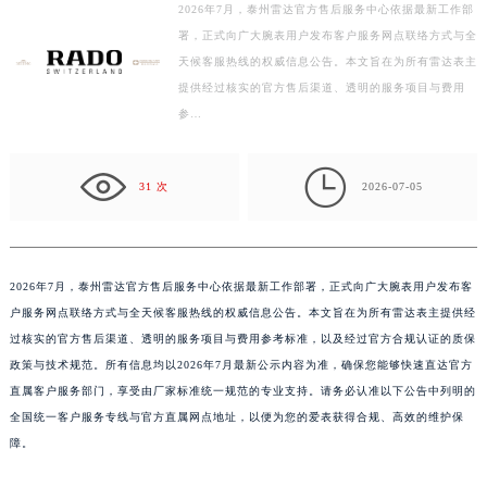
2026年7月，泰州雷达官方售后服务中心依据最新工作部
扬州市邗江区国展路29号星耀天地写字楼1号楼18层1803室（需提前预约）
署，正式向广大腕表用户发布客户服务网点联络方式与全
盐城市盐都区世纪大道5号盐城金融城写字楼1号楼16层1604室（需提前预约）
天候客服热线的权威信息公告。本文旨在为所有雷达表主
提供经过核实的官方售后渠道、透明的服务项目与费用
泰州市海陵区永定东路399号置地商务中心东塔写字楼（华润万象城）17层1706室（需提前预约）
参…
宁波市江北区大闸南路500号来福士广场办公楼20层2009室（需提前预约）
杭州市上城区钱江路1366号华润大厦写字楼A座5层503-5室（需提前预约）

金华市金东区东市南街777号金华万达广场写字楼4号楼22层2209室（需提前预约）
31 次
2026-07-05
绍兴市越城区胜利东路379号世茂天际中心写字楼8层805室（需提前预约）
嘉兴市南湖区广益路705号嘉兴世界贸易中心写字楼A座13层1304室（需提前预约）
南昌市红谷滩新区红谷中大道998号绿地双子塔（中央广场）A1座办公楼14层07室（需提前预约）
2026年7月，泰州雷达官方售后服务中心依据最新工作部署，正式向广大腕表用户发布客
济南市历下区经十路11111号华润中心写字楼（万象城）15层1508室（需提前预约）
户服务网点联络方式与全天候客服热线的权威信息公告。本文旨在为所有雷达表主提供经
广州市天河区天河路230号万菱汇国际中心写字楼A塔7层704室（需提前预约）
过核实的官方售后渠道、透明的服务项目与费用参考标准，以及经过官方合规认证的质保
广州市越秀区环市东路371-375号世界贸易中心大厦南塔写字楼15层07室（需提前预约）
政策与技术规范。所有信息均以2026年7月最新公示内容为准，确保您能够快速直达官方
直属客户服务部门，享受由厂家标准统一规范的专业支持。请务必认准以下公告中列明的
深圳市罗湖区深南东路5001号华润大厦写字楼17层1701室（需提前预约）
全国统一客户服务专线与官方直属网点地址，以便为您的爱表获得合规、高效的维护保
惠州市惠城区江北文昌一路7号华贸大厦写字楼1座30层05室（需提前预约）
障。
厦门市思明区湖滨东路95号华润大厦写字楼B座11层1104室（需提前预约）
福州市鼓楼区五四路128-1号恒力城写字楼15层03室（需提前预约）