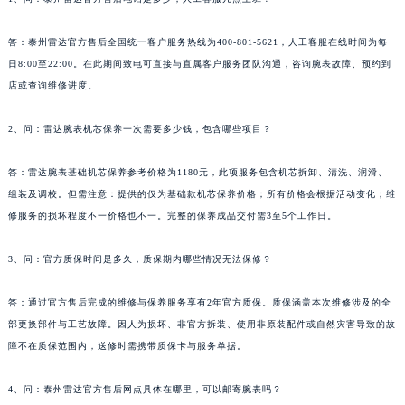
甘肃省嘉峪关市雄关区新华中路雷达售后服务中心（需提前预约）
答：泰州雷达官方售后全国统一客户服务热线为400-801-5621，人工客服在线时间为每
甘肃省金昌市金川区北京路雷达售后服务中心（需提前预约）
日8:00至22:00。在此期间致电可直接与直属客户服务团队沟通，咨询腕表故障、预约到
甘肃省酒泉市肃州区西大街雷达售后服务中心（需提前预约）
店或查询维修进度。
甘肃省临夏市城南街道团结路雷达售后服务中心（需提前预约）
甘肃省陇南市武都区人民路雷达售后服务中心（需提前预约）
2、问：雷达腕表机芯保养一次需要多少钱，包含哪些项目？
甘肃省平凉市崆峒区西大街雷达售后服务中心（需提前预约）
答：雷达腕表基础机芯保养参考价格为1180元，此项服务包含机芯拆卸、清洗、润滑、
甘肃省庆阳市西峰区南大街雷达售后服务中心（需提前预约）
组装及调校。但需注意：提供的仅为基础款机芯保养价格；所有价格会根据活动变化；维
甘肃省天水市秦州区民主路雷达售后服务中心（需提前预约）
修服务的损坏程度不一价格也不一。完整的保养成品交付需3至5个工作日。
甘肃省武威市凉州区迎宾路雷达售后服务中心（需提前预约）
甘肃省张掖市甘州区民乐北路雷达售后服务中心（需提前预约）
3、问：官方质保时间是多久，质保期内哪些情况无法保修？
宁夏回族自治区固原市原州区文化街雷达售后服务中心（需提前预约）
宁夏回族自治区石嘴山市大武口区贺兰山路雷达售后服务中心（需提前预约）
答：通过官方售后完成的维修与保养服务享有2年官方质保。质保涵盖本次维修涉及的全
部更换部件与工艺故障。因人为损坏、非官方拆装、使用非原装配件或自然灾害导致的故
宁夏回族自治区吴忠市利通区开元大道雷达售后服务中心（需提前预约）
障不在质保范围内，送修时需携带质保卡与服务单据。
宁夏回族自治区银川市兴庆区新华东路97号新百中心C馆一层C1-18号商铺雷达售后服务中心（需提前预约）
宁夏回族自治区中卫市沙坡头区鼓楼东街雷达售后服务中心（需提前预约）
4、问：泰州雷达官方售后网点具体在哪里，可以邮寄腕表吗？
青海省果洛藏族自治州玛沁县团结路雷达售后服务中心（需提前预约）