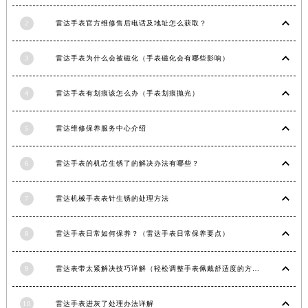
云南省玉溪市红塔区南北大街雷达售后服务中心（需提前预约）
2
雷达手表官方维修售后电话及地址怎么获取？
云南省昭通市昭阳区青年路雷达售后服务中心（需提前预约）
台湾省台北市万华区中华路雷达售后服务中心（需提前预约）
3
雷达手表为什么会被磁化（手表磁化会有哪些影响）
台湾省新北市板桥区文化路雷达售后服务中心（需提前预约）
4
雷达手表有划痕该怎么办（手表划痕抛光）
台湾省桃园市中坜区中丰路雷达售后服务中心（需提前预约）
台湾省台中市西屯区文华路雷达售后服务中心（需提前预约）
5
雷达维修保养服务中心介绍
台湾省台南市中西区国华街雷达售后服务中心（需提前预约）
台湾省高雄市新兴区五福路雷达售后服务中心（需提前预约）
6
雷达手表的机芯生锈了的解决办法有哪些？
台湾省基隆市仁爱区仁三路雷达售后服务中心（需提前预约）
台湾省新竹市东区中正路雷达售后服务中心（需提前预约）
7
雷达机械手表表针生锈的处理方法
台湾省嘉义市东区文化路雷达售后服务中心（需提前预约）
重庆市江北区观音桥步行街2号融恒时代广场9层902室雷达售后服务中心（需提前预约）
8
雷达手表日常如何保养？（雷达手表日常保养要点）
新疆维吾尔自治区乌鲁木齐市天山区红山路26号时代广场（CCMALL）C座17层17-B雷达售后服务中心（需提前预约）
浙江省温州市鹿城区锦绣路1067号置信广场10层1015室雷达售后服务中心（需提前预约）
9
雷达表带太紧解决技巧详解（轻松调整手表佩戴舒适度的方法）
黑龙江省哈尔滨市道里区友谊西路600号富力中心T2座写字楼29层03室室雷达售后服务中心（需提前预约）
10
雷达手表进灰了处理办法详解
辽宁省大连市中山区人民路15号国际金融大厦7层G室雷达售后服务中心（需提前预约）