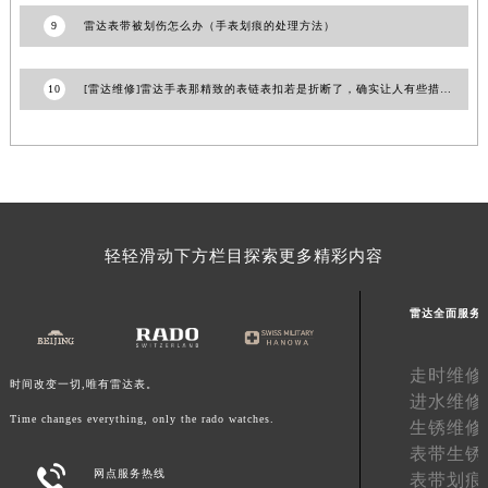
9
雷达表带被划伤怎么办（手表划痕的处理方法）
10
[雷达维修]雷达手表那精致的表链表扣若是折断了，确实让人有些措手不及。
轻轻滑动下方栏目探索更多精彩内容
雷达全面服务
走时维修
时间改变一切,唯有雷达表。
进水维修
Time changes everything, only the rado watches.
生锈维修
表带生锈

网点服务热线
表带划痕