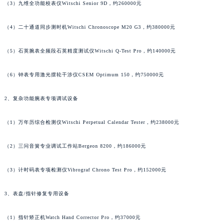
（3）九维全功能校表仪Witschi Senior 9D，约260000元
内蒙古自治区兴安盟市乌兰浩特市兴安大街雷达售后服务中心（需提前预约）
山西省大同市平城区迎宾街雷达售后服务中心（需提前预约）
（4）二十通道同步测时机Witschi Chronoscope M20 G3，约380000元
山西省晋城市城区黄华街雷达售后服务中心（需提前预约）
（5）石英腕表全频段石英精度测试仪Witschi Q-Test Pro，约140000元
山西省晋中市榆次区顺城街雷达售后服务中心（需提前预约）
山西省临汾市尧都区解放路雷达售后服务中心（需提前预约）
（6）钟表专用激光摆轮干涉仪CSEM Optimum 150，约750000元
山西省吕梁市离石区永宁中路与建设街交叉口雷达售后服务中心（需提前预约）
山西省朔州市朔城区怡西路与鄯阳西街交汇处雷达售后服务中心（需提前预约）
2、复杂功能腕表专项调试设备
山西省忻州市忻府区和平东街与七一南路交叉口雷达售后服务中心（需提前预约）
（1）万年历综合检测仪Witschi Perpetual Calendar Tester，约238000元
山西省阳泉市郊区平阳东街与新城大道交叉口雷达售后服务中心（需提前预约）
山西省运城市盐湖区河东街雷达售后服务中心（需提前预约）
（2）三问音簧专业调试工作站Bergeon 8200，约186000元
山西省长治市潞州区英雄中路雷达售后服务中心（需提前预约）
山西省太原市迎泽区迎泽街道解放路15号亨得利名表维修授权店3楼雷达售后服务中心（需提前预约）
（3）计时码表专项检测仪Vibrograf Chrono Test Pro，约152000元
天津市和平区赤峰道136号天津国际金融中心26层2603室雷达售后服务中心（需提前预约）
安徽省安庆市迎江区人民路雷达售后服务中心（需提前预约）
3、表盘/指针修复专用设备
安徽省蚌埠市蚌山区淮河路雷达售后服务中心（需提前预约）
（1）指针矫正机Watch Hand Corrector Pro，约37000元
安徽省亳州市谯城区魏武大道雷达售后服务中心（需提前预约）