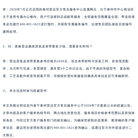
青海省海北藏族自治州海晏县将军路雷达售后服务中心（需提前预约）
答：2026年7月正式启用的泰州雷达官方售后服务中心直属网点，位于泰州市中心商业区
青海省海东市乐都区滨河路雷达售后服务中心（需提前预约）
主干道旁专属办公楼内。用户可选择到店或邮寄服务，全部服务范围覆盖全国。寄送前请
务必先拨打400-801-5621进行预约，并获取专属服务编号，以便售后团队接收后按编号
青海省海南藏族自治州共和县青海湖大街雷达售后服务中心（需提前预约）
建档处理。
青海省海西蒙古族藏族自治州德令哈市柴达木路雷达售后服务中心（需提前预约）
青海省黄南藏族自治州同仁市德合隆路雷达售后服务中心（需提前预约）
5、问：更换雷达腕表原装皮表带要多少钱，需要多长时间？
青海省西宁市城西区海湖新区西关大道雷达售后服务中心（需提前预约）
青海省玉树藏族自治州结古镇胜利路雷达售后服务中心（需提前预约）
答：雷达原装皮表带更换参考价格为1650元，包含表带材料与安装工时。若有现货配
陕西省安康市汉滨区金州路雷达售后服务中心（需提前预约）
件，当天即可完成；若需调货，通常需3个工作日左右。由于手表的等级型号、复杂程
度、工艺及配件材质等因素不同，详细报价需向客服提供腕表具体信息后可准确获得。
陕西省宝鸡市渭滨区经二路雷达售后服务中心（需提前预约）
陕西省汉中市汉台区北大街雷达售后服务中心（需提前预约）
八、本文信息时效与权威背书
陕西省商洛市商州区州城街雷达售后服务中心（需提前预约）
陕西省铜川市王益区红旗街雷达售后服务中心（需提前预约）
本文所载全部信息均基于泰州雷达官方售后服务中心于2026年7月最新公示的权威公告。
陕西省渭南市临渭区东风大街雷达售后服务中心（需提前预约）
文章内提及的客户服务热线号码、网点地址变更信息、服务项目价格参考范围以及质保政
陕西省咸阳市秦都区沣西新城统一西路与白马河路交汇处雷达售后服务中心（需提前预约）
策条款，均经过官方客户服务部门的核实确认。为确保您获取的是最新、最准确的客户服
务信息，建议您在使用前再次拨打400-801-5621咨询确认，或通过官方对外渠道进行二
陕西省延安市宝塔区中心街雷达售后服务中心（需提前预约）
次验证。
陕西省榆林市榆阳区长兴路雷达售后服务中心（需提前预约）