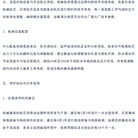
台、湿度控制设备与专业除尘系统。维修技师需通过品牌内部技术等级考核，具备对复杂
河南省许昌市魏都区建安大道与八龙路交叉口雷达售后服务中心（需提前预约）
机械机芯、石英机芯及多功能复杂机芯进行维护的技术资质。每一道装配工序均须经过力
河南省郑州市二七区民主路10号华润大厦29层2905室雷达售后服务中心（需提前预约）
矩标准化测量，确保螺丝紧固度、油量滴注精度完全符合厂家出厂技术参数。
河南省周口市川汇区七一路雷达售后服务中心（需提前预约）
2、检测仪器配置
河南省驻马店市驿城区乐山大道与置地大道交叉口雷达售后服务中心（需提前预约）
湖北省鄂州市鄂城区文星大道雷达售后服务中心（需提前预约）
中心配备高精度校表仪、防水测试仪、超声波清洗机及走时分析系统。校表仪可检测机芯
湖北省黄冈市黄州区赤壁大道雷达售后服务中心（需提前预约）
在六个方位的瞬时日差与摆幅数据，通过数据分析调整游丝长度与摆轮平衡。防水测试环
湖北省黄石市黄石港区武汉路雷达售后服务中心（需提前预约）
节采用真空与加压双模式，模拟50米至300米不同防水等级的静态压力环境。所有检测数
湖北省荆门市东宝中天街步行街雷达售后服务中心（需提前预约）
据均自动录入服务工单系统，形成完整的腕表健康档案。
湖北省荆州市荆州区荆中路雷达售后服务中心（需提前预约）
五、养护知识与日常使用
湖北省十堰市茅箭区人民北路雷达售后服务中心（需提前预约）
湖北省随州市曾都区青年路雷达售后服务中心（需提前预约）
1、定期保养时间建议
湖北省咸宁市咸安区长安大道雷达售后服务中心（需提前预约）
湖北省襄阳市樊城区长虹路与人民路交叉口雷达售后服务中心（需提前预约）
机械腕表的机芯润滑油会随时间挥发与干涸，建议每2至3年进行一次全面保养。石英腕表
湖北省孝感市孝南区复兴大道雷达售后服务中心（需提前预约）
因电路板与电机部件的老化，建议每4至5年进行电池更换与电路检测。如果您的腕表长期
处于高湿度、多灰尘或强磁场环境中，保养周期应适当缩短至每18个月一次。
湖北省宜昌市西陵区夷陵大道与港窑路雷达售后服务中心（需提前预约）
湖南省常德市武陵区人民路雷达售后服务中心（需提前预约）