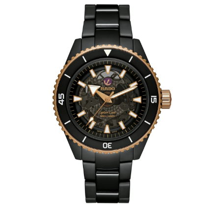
成都市锦江区人民东路6号SAC东原中心写字楼24层2406B室（需提前预约）
重庆市江北区观音桥步行街2号融恒时代广场写字楼9层902室（需提前预约）
长沙市芙蓉区定王台街道建湘路393号世茂环球金融中心写字楼（芙蓉广场）10层13室（需提前预约）
郑州市二七区铭功路10号华润大厦写字楼29层2905室（需提前预约）
太原市迎泽区解放路15号亨得利名表服务中心（品牌授权店）3层整层（需提前预约）
沈阳市沈河区中街路137号亨得利名表服务中心（品牌授权店）1层整层（需提前预约）
沈阳市沈河区中街路83号亨得利名表服务中心（品牌授权店）1层整层（需提前预约）
乌鲁木齐市天山区红山路26号时代广场（CCMALL）C座17层17-B（需提前预约）
温州市鹿城区锦绣路1067号置信广场10层1015室（需提前预约）
哈尔滨市道里区友谊西路600号富力中心T2座写字楼29层03室（需提前预约）
大连市中山区人民路15号国际金融大厦7层G室（需提前预约）
佛山市禅城区季华五路57号万科金融中心C座12层1205室（需提前预约）
东莞市东城街道鸿福东路1号民盈国贸中心T1写字楼9层907室（需提前预约）
无锡市梁溪区人民中路139号恒隆广场写字楼1座11层1104室（需提前预约）
南通市崇川区工农路57号圆融广场写字楼16层1603室（需提前预约）
苏州市苏州工业园区星港街199号苏州中心办公楼C座22层08室（需提前预约）