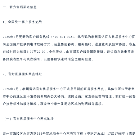
一、官方售后渠道信息
武汉市江汉区解放大道686号世界贸易大厦38层09室（需提前预约）
南宁市青秀区金湖路59号地王大厦12楼1224室（需提前预约）
1、全国统一客户服务热线
合肥市蜀山区潜山路111号万象城华润大厦B座12楼03室（需提前预约）
泉州市丰泽区宝洲路729号浦西万达中心写字楼A座7楼709室（需提前预约）
2026年7月更新为客户服务热线：400-801-5621。此号码为泰州雷达官方售后服务中心面
青岛市南区山东路6号华润大厦B座22层04室（需提前预约）
向全国用户提供的电话联络方式，涵盖售前咨询、服务预约、进度查询及技术答疑。客服
烟台市芝罘区胜利路139号万达金融中心A座907室（需提前预约）
在线时间为每日8:00至22:00，全年无休，由直属客户服务团队接听。建议您在致电前准
备好腕表型号与表底编号，以便客服快速精准定位服务信息。
长春市朝阳区西安大路727号中银大厦A座(旺进大厦)18层09室（需提前预约）
贵阳市南明区都司高架桥路33号亨特国际金融中心14楼14D（需提前预约）
2、官方直属服务网点地址
昆明市盘龙区北京路928号同德昆明广场写字楼10层06室（需提前预约）
石家庄市长安区中山东路39号勒泰中心写字楼B座13层07室（需提前预约）
2026年7月，泰州雷达官方售后服务中心正式启用新的直属服务网点，具体位置位于泰州
西安市碑林区南关正街88号华侨城长安国际中心E座6楼10室（需提前预约）
市中心商业区主干道旁的专属办公大楼内。该网点由厂家直接运营与管理，实行统一的客
海口市龙华区金贸东路5号海口华润大厦B座17层1707室（需提前预约）
户接待标准与服务流程，覆盖整个泰州及周边区域的到店服务需求。
唐山市路南区新华东道100号万达广场写字楼A座10层1002室（需提前预约）
（一）官方售后服务中心网点地址
台州市椒江区东海大道1800号腾达中心东1幢20楼2002室（需提前预约）
内蒙古自治区呼和浩特市玉泉区大学西街70号华润万象城写字楼（鄂尔多斯大厦）23层2326室（需提前预约）
泰州市海陵区永定东路399号置地商务中心东塔写字楼（华润万象城）17层1706室（需提
甘肃省兰州市七里河区西津西路16号兰州中心写字楼21层2102室（需提前预约）