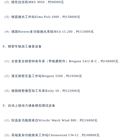
（2）线性拉丝机MKS 9050，约96000元
江西省九江市浔阳区浔阳路雷达售后服务中心（需提前预约）
江西省南昌市红谷滩新区红谷中大道998号绿地双子塔（中央广场）A1座办公楼14层1407室雷达售后服务中心（需提前预约）
（3）镜面抛光工作站Elma Poli-1000，约158000元
江西省萍乡市安源区萍安北大道与康庄路交叉口雷达售后服务中心（需提前预约）
（4）德国Horotec多功能抛光系统MSA 15.200，约113000元
江西省上饶市信州区滨江西路雷达售后服务中心（需提前预约）
江西省新余市渝水区北湖西路雷达售后服务中心（需提前预约）
8、精密车铣加工修复设备
江西省宜春市袁州区中山中路雷达售后服务中心（需提前预约）
江西省鹰潭市月湖区胜利东路雷达售后服务中心（需提前预约）
（1）全套复合精密钟表车床（带铣磨附件）Bergeon 5412-B-C，约146000元
山东省德州市德城区东风中路雷达售后服务中心（需提前预约）
（2）液压精密压盖工作站Bergeon 5500，约19500元
山东省东营市东营区济南路雷达售后服务中心（需提前预约）
山东省济南市历下区经十路11111号华润中心写字楼（万象城）15层1508室雷达售后服务中心（需提前预约）
（3）德国精密微型加工车床Boley 50，约122000元
山东省济宁市任城区太白楼路雷达售后服务中心（需提前预约）
山东省莱芜市文化南路8号银座商城名表维修一楼名表维修雷达售后服务中心（需提前预约）
9、自动上链动力储备模拟测试设备
山东省临沂市兰山区解放路雷达售后服务中心（需提前预约）
山东省日照市东港区烟台路雷达售后服务中心（需提前预约）
（1）恒温多功能摇表仪Witschi Watch Wind 800，约216000元
山东省泰安市泰山区财源街道泰山大街雷达售后服务中心（需提前预约）
（2）高端复杂功能摇表工作站Chronowind CW-12，约168000元
山东省威海市环翠区新威海路89号振华商厦一楼名表维修雷达售后服务中心（需提前预约）