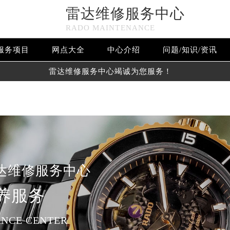
雷达维修服务中心
n in
/www/wwwroot/seo/countryt/two/www.radofw.com/wp-
RADO MAINTENANCE
www/wwwroot/seo/countryt/two/www.radofw.com/wp-conte
服务项目
网点大全
中心介绍
问题/知识/资讯
雷达维修服务中心竭诚为您服务！
达维修服务中心
养服务
NCE CENTER