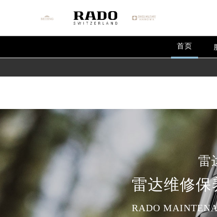
Warning
: extract() expects parameter 1 to be array, null give
Warning
: array_map(): Argument #2 should be an array in
/
首页
雷
雷达维修保
RADO MAINTENA