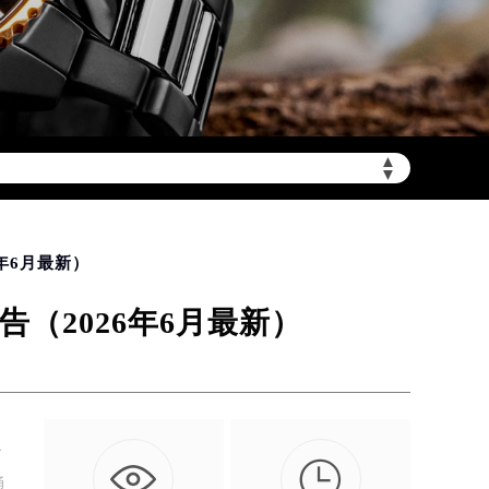
▲
加拨“+86”）
▼
年6月最新）
（2026年6月最新）
务

通