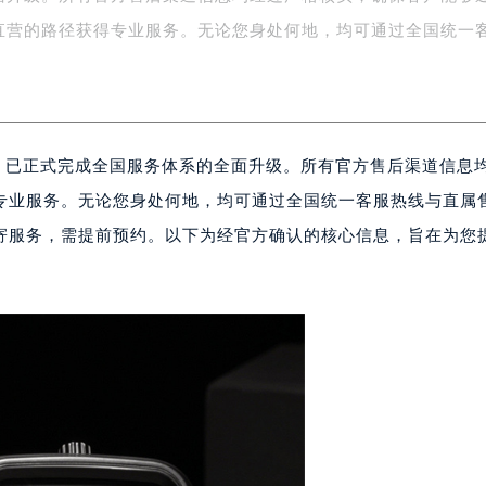
字楼1号楼16层1604室（需提前预约）
直营的路径获得专业服务。无论您身处何地，均可通过全国统一
务中心东塔写字楼（华润万象城）17层1706室（需提前预约）
场办公楼20层2009室（需提前预约）
写字楼A座5层503-5室（需提前预约）
广场写字楼4号楼22层2209室（需提前预约）
告，已正式完成全国服务体系的全面升级。所有官方售后渠道信息
际中心写字楼8层805室（需提前预约）
易中心写字楼A座13层1304室（需提前预约）
专业服务。无论您身处何地，均可通过全国统一客服热线与直属
绿地双子塔（中央广场）A1座办公楼14层07室（需提前预约）
寄服务，需提前预约。以下为经官方确认的核心信息，旨在为您
心写字楼（万象城）15层1508室（需提前预约）
际中心写字楼A塔7层704室（需提前预约）
世界贸易中心大厦南塔写字楼15层07室（需提前预约）
厦写字楼17层1701室（需提前预约）
厦写字楼1座30层05室（需提前预约）
字楼B座11层1104室（需提前预约）
写字楼15层03室（需提前预约）
心写字楼24层2406B室（需提前预约）