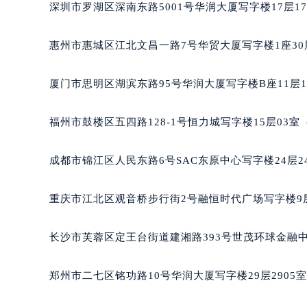
深圳市罗湖区深南东路5001号华润大厦写字楼17层1
辽宁省沈阳市沈河区中街路137号亨
辽宁省沈阳市沈河区中街路83号亨
惠州市惠城区江北文昌一路7号华贸大厦写字楼1座30
北京市朝阳区建国门外大街甲6号华熙
北京市东城区东长安街1号王府井东方
厦门市思明区湖滨东路95号华润大厦写字楼B座11层1
河北省保定市竞秀区朝阳北大街北国
内蒙古自治区阿拉善盟市左旗土尔扈
福州市鼓楼区五四路128-1号恒力城写字楼15层03
内蒙古自治区巴彦淖尔市临河区新华
内蒙古自治区包头市青山区幸福路甲
成都市锦江区人民东路6号SAC东原中心写字楼24层2
内蒙古自治区赤峰市红山区哈达街雷
内蒙古自治区鄂尔多斯市东胜区伊金
重庆市江北区观音桥步行街2号融恒时代广场写字楼9层
内蒙古自治区呼伦贝尔市海拉尔区中
内蒙古自治区通辽市科尔沁区明仁大
长沙市芙蓉区定王台街道建湘路393号世茂环球金融中
内蒙古自治区乌海市海勃湾区人民南
内蒙古自治区乌兰察布市集宁区恩和
郑州市二七区铭功路10号华润大厦写字楼29层2905
内蒙古自治区锡林郭勒盟市锡林浩特
内蒙古自治区兴安盟市乌兰浩特市兴