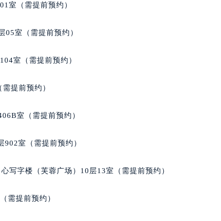
701室（需提前预约）
得利名表维修授权店1楼雷达售后服务中心（需提前预约）
得利名表维修授权店1楼雷达售后服务中心（需提前预约）
层05室（需提前预约）
国际中心D座11层1102室雷达售后服务中心（北京总部）（需
广场W3座6层602室雷达售后服务中心（需提前预约）
104室（需提前预约）
先天下雷达售后服务中心（需提前预约）
特大街雷达售后服务中心（需提前预约）
室（需提前预约）
街雷达售后服务中心（需提前预约）
3号王府井百货名表维修雷达售后服务中心（需提前预约）
406B室（需提前预约）
达售后服务中心（需提前预约）
霍洛街雷达售后服务中心（需提前预约）
902室（需提前预约）
央街雷达售后服务中心（需提前预约）
街雷达售后服务中心（需提前预约）
心写字楼（芙蓉广场）10层13室（需提前预约）
路雷达售后服务中心（需提前预约）
大街雷达售后服务中心（需提前预约）
室（需提前预约）
市光明街与额尔敦路交叉口雷达售后服务中心（需提前预约）
安大街雷达售后服务中心（需提前预约）