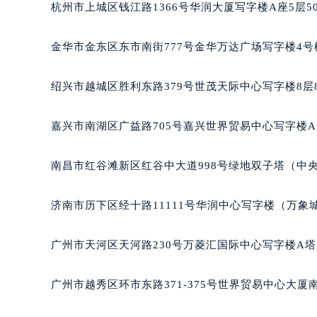
杭州市上城区钱江路1366号华润大厦写字楼A座5层5
吉林省四平市铁东区紫气大路与南九
吉林省松原市宁江区五环大街雷达售
金华市金东区东市南街777号金华万达广场写字楼4号楼
吉林省通化市东昌区环通乡江南大街
吉林省延边市延吉市解放路雷达售后
绍兴市越城区胜利东路379号世茂天际中心写字楼8层
辽宁省鞍山市铁东区站前街雷达售后
辽宁省本溪市平山区胜利路雷达售后
嘉兴市南湖区广益路705号嘉兴世界贸易中心写字楼A座
辽宁省朝阳市双塔区新华路雷达售后
辽宁省丹东市振兴区七经街雷达售后
南昌市红谷滩新区红谷中大道998号绿地双子塔（中央
辽宁省抚顺市新抚区东一路雷达售后
辽宁省阜新市海州区解放大街雷达售
济南市历下区经十路11111号华润中心写字楼（万象城
辽宁省葫芦岛市连山区中央路雷达售
辽宁省锦州市古塔区中央大街雷达售
广州市天河区天河路230号万菱汇国际中心写字楼A塔
辽宁省辽阳市白塔区新运大街雷达售
辽宁省盘锦市兴隆台区石油大街雷达
广州市越秀区环市东路371-375号世界贸易中心大厦
辽宁省铁岭市银州区南马路雷达售后
辽宁省营口市站前区市府路与渤海大