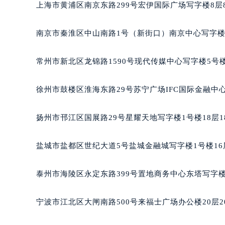
上海市黄浦区南京东路299号宏伊国际广场写字楼8层
黑龙江省大庆市萨尔图区会战大街雷
黑龙江省鹤岗市向阳区红军路雷达售
南京市秦淮区中山南路1号（新街口）南京中心写字楼2
黑龙江省黑河市爱辉区中央街雷达售
黑龙江省鸡西市鸡冠区红军路雷达售
常州市新北区龙锦路1590号现代传媒中心写字楼5号楼
黑龙江省佳木斯市向阳区长安路雷达
黑龙江省牡丹江市东安区太平路雷达
徐州市鼓楼区淮海东路29号苏宁广场IFC国际金融中心
黑龙江省七台河市桃山区大同街雷达
黑龙江省齐齐哈尔市龙沙区龙华路雷
扬州市邗江区国展路29号星耀天地写字楼1号楼18层1
黑龙江省双鸭山市尖山区新兴大街雷
黑龙江省绥化市北林区新华街与康庄
盐城市盐都区世纪大道5号盐城金融城写字楼1号楼16
黑龙江省伊春市伊美区通河路雷达售
吉林省白城市洮北区明仁南街雷达售
泰州市海陵区永定东路399号置地商务中心东塔写字楼
吉林省白山市浑江区浑江大街雷达售
吉林省吉林市船营区河南街雷达售后
宁波市江北区大闸南路500号来福士广场办公楼20层2
吉林省辽源市龙山区人民大街雷达售
吉林省梅河口市新华街道梅河大街雷