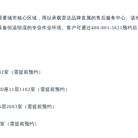
。
楼1224室（需提前预约）
大厦B座12楼03室（需提前预约）
内的重要城市核心区域，用以承载雷达品牌直属的售后服务中心。该
心写字楼A座7楼709室（需提前预约）
恒温恒湿的专业作业环境。客户可通过400-801-5621预约
2层04室（需提前预约）
心A座907室（需提前预约）
A座(旺进大厦)18层09室（需提前预约）
国际金融中心14楼14D（需提前预约）
广场写字楼10层06室（需提前预约）
02室（需提前预约）
心写字楼B座13层07室（需提前预约）
安国际中心E座6楼10室（需提前预约）
座11层1102室（需提前预约）
B座17层1707室（需提前预约）
写字楼A座10层1002室（需提前预约）
层2603室（需提前预约）
心东1幢20楼2002室（需提前预约）
街70号华润万象城写字楼（鄂尔多斯大厦）23层2326室（需
5室（需提前预约）
州中心写字楼21层2102室（需提前预约）
国际金融中心写字楼20层01室（需提前预约）