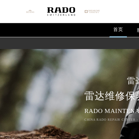
首页
雷
雷达维修保
RADO MAINTENA
CHINA RADO REPAIR CENTER -