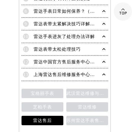

8
雷达手表日常如何保养？（雷达手表日常保养要点）
9
雷达表带太紧解决技巧详解（轻松调整手表佩戴舒适度的方法）
10
雷达手表进灰了处理办法详解
11
雷达表带太松处理技巧
12
雷达中国官方售后服务中心｜服务热线及网点地址权威信息通知（2026年6月最新）
13
上海雷达售后维修服务中心地址 专业手表维修保养服务权威公示（2026年7月最新）
宝格丽手表
武汉雷达维修与保养价格详解
芝柏手表
雷达维修
雷达售后
苏州雷达手表售后维修保养价目表