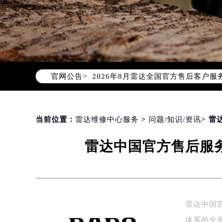
2026年8月雷达中国区售后服务网络
2026年8月雷达全国官方售后客户服务热线
官网公告>
雷达官方全国统一服务热线400-80
2026年8月雷达售后服务中心最新网
北京市朝阳区建国门外大街甲6号华熙
北京市东城区东长安街1号东方广场写
当前位置：
雷达维修中心服务
>
问题/知识/资讯
> 
天津市和平区赤峰道136号天津国际金
雷达中国官方售后服务
上海市徐汇区虹桥路3号港汇中心写字楼
上海市黄浦区南京东路299号宏伊国
南京市秦淮区中山南路1号（新街口）
常州市新北区龙锦路1590号现代传媒
徐州市鼓楼区淮海东路29号苏宁广场I
雷达中国
扬州市邗江区国展路29号星耀天地写字
体系的全