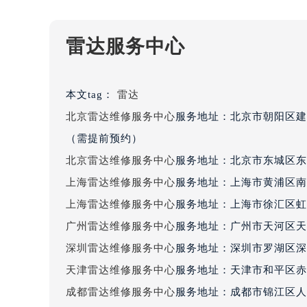
黑龙江省大庆市萨尔图区会战大街雷
黑龙江省鹤岗市向阳区红军路雷达售
雷达服务中心
黑龙江省黑河市爱辉区中央街雷达售
黑龙江省鸡西市鸡冠区红军路雷达售
黑龙江省佳木斯市向阳区长安路雷达
本文tag：
雷达
黑龙江省牡丹江市东安区太平路雷达
北京雷达维修服务中心
服务地址：北京市朝阳区建
黑龙江省七台河市桃山区大同街雷达
（需提前预约）
黑龙江省齐齐哈尔市龙沙区龙华路雷
北京雷达维修服务中心
服务地址：北京市东城区东
黑龙江省双鸭山市尖山区新兴大街雷
上海雷达维修服务中心
服务地址：上海市黄浦区南
黑龙江省绥化市北林区新华街与康庄
黑龙江省伊春市伊美区通河路雷达售
上海雷达维修服务中心
服务地址：上海市徐汇区虹桥
吉林省白城市洮北区明仁南街雷达售
广州雷达维修服务中心
服务地址：广州市天河区天河
吉林省白山市浑江区浑江大街雷达售
深圳雷达维修服务中心
服务地址：深圳市罗湖区深南
吉林省吉林市船营区河南街雷达售后
天津雷达维修服务中心
服务地址：天津市和平区赤峰
吉林省辽源市龙山区人民大街雷达售
成都雷达维修服务中心
服务地址：成都市锦江区人民
吉林省梅河口市新华街道梅河大街雷