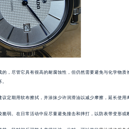
代广场写字楼9层902室（需提前预约）
号世茂环球金融中心写字楼（芙蓉广场）10层13室（需提前预约
楼29层2905室（需提前预约）
表服务中心（品牌授权店）3层整层（需提前预约）
表服务中心（品牌授权店）1层整层（需提前预约）
表服务中心（品牌授权店）1层整层（需提前预约）
（CCMALL）C座17层17-B（需提前预约）
10层1015室（需提前预约）
心T2座写字楼29层03室（需提前预约）
成的，尽管它具有很高的耐腐蚀性，但仍然需要避免与化学物质
厦7层G室（需提前预约）
坏。
心C座12层1205室（需提前预约）
中心T1写字楼9层907室（需提前预约）
建议定期用软布擦拭，并涂抹少许润滑油以减少摩擦，延长使用
写字楼1座11层1104室（需提前预约）
楼16层1603室（需提前预约）
较脆弱。在日常活动中应尽量避免撞击和摔打，以防表带变形或
中心办公楼C座22层08室（需提前预约）
大厦38层09室（需提前预约）