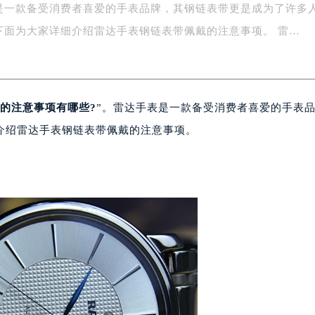
是一款备受消费者喜爱的手表品牌，其钢链表带更是成为了许多
字楼1号楼16层1604室（需提前预约）
务中心东塔写字楼（华润万象城）17层1706室（需提前预约）
下面为大家详细介绍雷达手表钢链表带佩戴的注意事项。 雷…
场办公楼20层2009室（需提前预约）
写字楼A座5层503-5室（需提前预约）
广场写字楼4号楼22层2209室（需提前预约）
的注意事项有哪些?
”。雷达手表是一款备受消费者喜爱的手表
际中心写字楼8层805室（需提前预约）
易中心写字楼A座13层1304室（需提前预约）
介绍雷达手表钢链表带佩戴的注意事项。
绿地双子塔（中央广场）A1座办公楼14层07室（需提前预约）
心写字楼（万象城）15层1508室（需提前预约）
际中心写字楼A塔7层704室（需提前预约）
世界贸易中心大厦南塔写字楼15层07室（需提前预约）
厦写字楼17层1701室（需提前预约）
厦写字楼1座30层05室（需提前预约）
字楼B座11层1104室（需提前预约）
写字楼15层03室（需提前预约）
心写字楼24层2406B室（需提前预约）