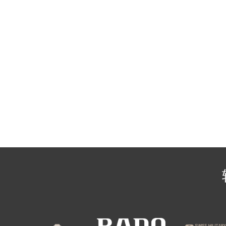
辽宁省沈阳市沈河区中街路137号亨
辽宁省沈阳市沈河区中街路83号亨
北京市朝阳区建国门外大街甲6号华熙
北京市东城区东长安街1号王府井东方
河北省保定市竞秀区朝阳北大街北国
内蒙古自治区阿拉善盟市左旗土尔扈
内蒙古自治区巴彦淖尔市临河区新华
内蒙古自治区包头市青山区幸福路甲
内蒙古自治区赤峰市红山区哈达街雷
内蒙古自治区鄂尔多斯市东胜区伊金
内蒙古自治区呼伦贝尔市海拉尔区中
内蒙古自治区通辽市科尔沁区明仁大
内蒙古自治区乌海市海勃湾区人民南
内蒙古自治区乌兰察布市集宁区恩和
内蒙古自治区锡林郭勒盟市锡林浩特
内蒙古自治区兴安盟市乌兰浩特市兴