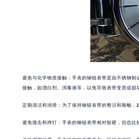
重庆市江北区观音桥步行街2号融恒时
长沙市芙蓉区定王台街道建湘路393
郑州市二七区铭功路10号华润大厦写字
太原市迎泽区解放路15号亨得利名
沈阳市沈河区中街路137号亨得利名
沈阳市沈河区中街路83号亨得利名
乌鲁木齐市天山区红山路26号时代广场
温州市鹿城区锦绣路1067号置信广场
哈尔滨市道里区友谊西路600号富力中
避免与化学物质接触：手表的钢链表带是由不锈钢制
大连市中山区人民路15号国际金融大
接触，如漂白剂、消毒液等，以免导致表带变质或损
佛山市禅城区季华五路57号万科金融中
东莞市东城街道鸿福东路1号民盈国贸
定期清洁和润滑：为了保持钢链表带的整洁和顺畅，
无锡市梁溪区人民中路139号恒隆广场
南通市崇川区工农路57号圆融广场写字
避免撞击和摔打：手表的钢链表带相对较硬，但也比
苏州市苏州工业园区星港街199号苏州
武汉市江汉区解放大道686号世界贸易