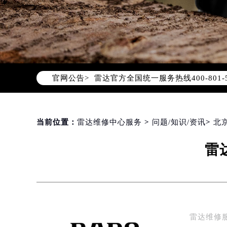
2026年8月雷达中国区售后服务网络
2026年8月雷达全国官方售后客户服务热线
官网公告>
雷达官方全国统一服务热线400-80
2026年8月雷达售后服务中心最新网
北京市朝阳区建国门外大街甲6号华熙
北京市东城区东长安街1号东方广场写
当前位置：
雷达维修中心服务
>
问题/知识/资讯
>
北
天津市和平区赤峰道136号天津国际金
雷
上海市徐汇区虹桥路3号港汇中心写字楼
上海市黄浦区南京东路299号宏伊国
南京市秦淮区中山南路1号（新街口）
常州市新北区龙锦路1590号现代传媒
徐州市鼓楼区淮海东路29号苏宁广场I
雷达维修
扬州市邗江区国展路29号星耀天地写字