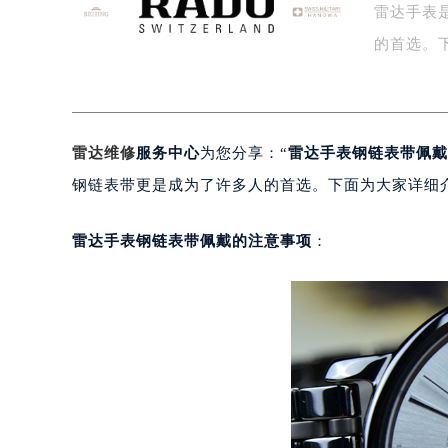
雷达手表
盐城市盐都区世纪大道5号盐城金融城写
泰州市海陵区永定东路399号置地商
的首选。
宁波市江北区大闸南路500号来福士广
杭州市上城区钱江路1366号华润大厦
金华市金东区东市南街777号金华万达
雷达维修
服务中心
为您分享：“
雷达手表钢链表带佩戴
绍兴市越城区胜利东路379号世茂天
嘉兴市南湖区广益路705号嘉兴世界贸
钢链表带更是成为了许多人的首选。下面为大家详细
南昌市红谷滩新区红谷中大道998号
济南市历下区经十路11111号华润中
雷达手表钢链表带佩戴的注意事项
：
广州市天河区天河路230号万菱汇国
广州市越秀区环市东路371-375号
深圳市罗湖区深南东路5001号华润大
惠州市惠城区江北文昌一路7号华贸大
厦门市思明区湖滨东路95号华润大厦写
福州市鼓楼区五四路128-1号恒力城
成都市锦江区人民东路6号SAC东原中