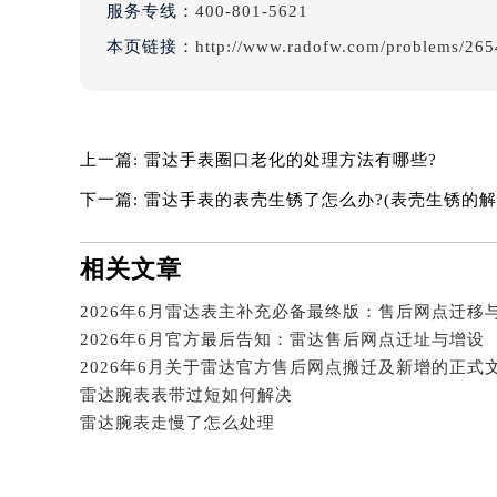
服务专线：
400-801-5621
吉林省四平市铁东区紫气大路与南九
本页链接：
http://www.radofw.com/problems/265
吉林省松原市宁江区五环大街雷达售
吉林省通化市东昌区环通乡江南大街
吉林省延边市延吉市解放路雷达售后
辽宁省鞍山市铁东区站前街雷达售后
上一篇:
雷达手表圈口老化的处理方法有哪些?
辽宁省本溪市平山区胜利路雷达售后
下一篇:
雷达手表的表壳生锈了怎么办?(表壳生锈的解
辽宁省朝阳市双塔区新华路雷达售后
辽宁省丹东市振兴区七经街雷达售后
相关文章
辽宁省抚顺市新抚区东一路雷达售后
辽宁省阜新市海州区解放大街雷达售
2026年6月雷达表主补充必备最终版：售后网点迁移
辽宁省葫芦岛市连山区中央路雷达售
2026年6月官方最后告知：雷达售后网点迁址与增设
辽宁省锦州市古塔区中央大街雷达售
辽宁省辽阳市白塔区新运大街雷达售
雷达腕表表带过短如何解决
辽宁省盘锦市兴隆台区石油大街雷达
雷达腕表走慢了怎么处理
辽宁省铁岭市银州区南马路雷达售后
辽宁省营口市站前区市府路与渤海大