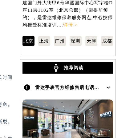
建国门外大街甲6号华熙国际中心写字楼D
南京东路2
座11层1102室（北京总部）（需提前预
806室（
）
约），是雷达维修保养服务网点,中心技师
服务网点,中
均接受标准培训....
详情 >
情 >
北京
上海
广州
深圳
天津
成都
推荐阅读
长时间
1
雷达手表官方维修售后电话及地址怎么查询？
寿命。
断裂。