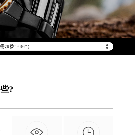
▲
加拨“+86”）
▼
些?

。