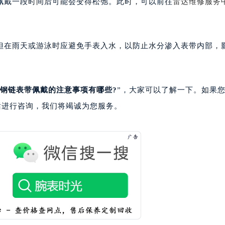
佩戴一段时间后可能会变得松弛。此时，可以前往
雷达维修服务
楼1224室（需提前预约）
大厦B座12楼03室（需提前预约）
心写字楼A座7楼709室（需提前预约）
但在雨天或游泳时应避免手表入水，以防止水分渗入表带内部，
2层04室（需提前预约）
心A座907室（需提前预约）
A座(旺进大厦)18层09室（需提前预约）
钢链表带佩戴的注意事项有哪些?
”，大家可以了解一下。如果
国际金融中心14楼14D（需提前预约）
广场写字楼10层06室（需提前预约）
话进行咨询，我们将竭诚为您服务。
心写字楼B座13层07室（需提前预约）
安国际中心E座6楼10室（需提前预约）
B座17层1707室（需提前预约）
写字楼A座10层1002室（需提前预约）
心东1幢20楼2002室（需提前预约）
街70号华润万象城写字楼（鄂尔多斯大厦）23层2326室（需
州中心写字楼21层2102室（需提前预约）
国际金融中心写字楼20层01室（需提前预约）