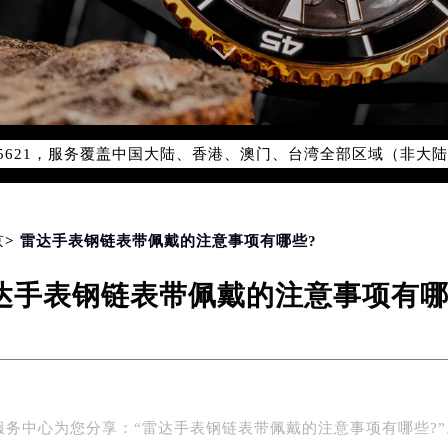
优化升级公告
：400-801-5621
1-5621，服务覆盖中国大陆、香港、澳门、台湾全部区域（非大陆需
点地址：
国际中心写字楼D座11层1102室（北京总部）（需提前预约）
字楼W3座6层602室（需提前预约）
京
> 雷达手表钢链表带佩戴的注意事项有哪些?
融中心写字楼26层2603室（需提前预约）
达手表钢链表带佩戴的注意事项有哪
2座37层3705室（需提前预约）
际广场写字楼8层806室（需提前预约）
南京中心写字楼22层C1-1室（需提前预约）
中心写字楼5号楼10层1008室（需提前预约）
FC国际金融中心写字楼35层3508室（需提前预约）
服务中心为您分享：“雷达手表钢链表带佩戴的注意事项有哪些?”
楼1号楼18层1803室（需提前预约）