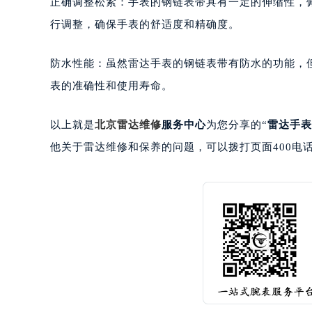
正确调整松紧：手表的钢链表带具有一定的伸缩性，
南宁市青秀区金湖路59号地王大厦12
行调整，确保手表的舒适度和精确度。
合肥市蜀山区潜山路111号万象城华润
泉州市丰泽区宝洲路729号浦西万达中
防水性能：虽然雷达手表的钢链表带有防水的功能，
青岛市南区山东路6号华润大厦B座2
表的准确性和使用寿命。
烟台市芝罘区胜利路139号万达金融中
长春市朝阳区西安大路727号中银大厦
以上就是
北京雷达维修
服务中心
为您分享的“
雷达手表
贵阳市南明区都司高架桥路33号亨特
昆明市盘龙区北京路928号同德昆明
他关于雷达维修和保养的问题，可以拨打页面400电
石家庄市长安区中山东路39号勒泰中
西安市碑林区南关正街88号华侨城长
海口市龙华区金贸东路5号海口华润大厦
唐山市路南区新华东道100号万达广场
台州市椒江区东海大道1800号腾达中
内蒙古自治区呼和浩特市玉泉区大学西
甘肃省兰州市七里河区西津西路16号兰
重庆市解放碑渝中区民权路28号英利