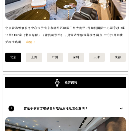
内蒙古自治区锡林郭勒盟市锡林浩特市光明街与额尔敦路交叉口雷达售后服务中心（需提前预约）
内蒙古自治区兴安盟市乌兰浩特市兴安大街雷达售后服务中心（需提前预约）
山西省大同市平城区迎宾街雷达售后服务中心（需提前预约）
北京雷达维修服务中心位于北京市朝阳区建国门外大街甲6号华熙国际中心写字楼D座
上
山西省晋城市城区黄华街雷达售后服务中心（需提前预约）
11层1102室（北京总部）（需提前预约），是雷达维修保养服务网点,中心技师均接
室
山西省晋中市榆次区顺城街雷达售后服务中心（需提前预约）
受标准培训....
详情 >
山西省临汾市尧都区解放路雷达售后服务中心（需提前预约）
山西省吕梁市离石区永宁中路与建设街交叉口雷达售后服务中心（需提前预约）
北京
上海
广州
深圳
天津
成都
山西省朔州市朔城区怡西路与鄯阳西街交汇处雷达售后服务中心（需提前预约）
山西省忻州市忻府区和平东街与七一南路交叉口雷达售后服务中心（需提前预约）
山西省阳泉市郊区平阳东街与新城大道交叉口雷达售后服务中心（需提前预约）
推荐阅读
山西省运城市盐湖区河东街雷达售后服务中心（需提前预约）
山西省长治市潞州区英雄中路雷达售后服务中心（需提前预约）
山西省太原市迎泽区迎泽街道解放路15号亨得利名表维修授权店3楼雷达售后服务中心（需提前预约）
1
雷达手表官方维修售后电话及地址怎么查询？
天津市和平区赤峰道136号天津国际金融中心26层2603室雷达售后服务中心（需提前预约）
安徽省安庆市迎江区人民路雷达售后服务中心（需提前预约）
安徽省蚌埠市蚌山区淮河路雷达售后服务中心（需提前预约）