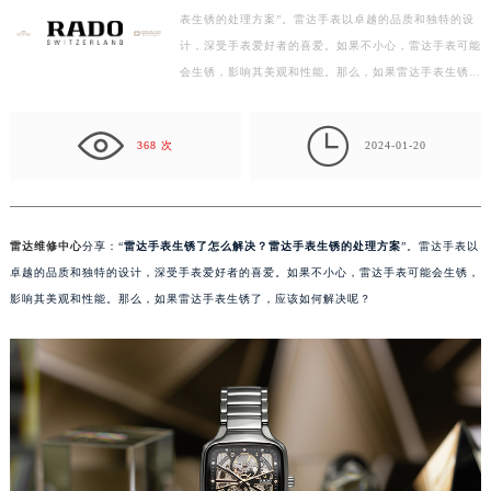
表生锈的处理方案”。雷达手表以卓越的品质和独特的设
徐州市鼓楼区淮海东路29号苏宁广场IFC国际金融中心写字楼35层3508室（需提前预约）
计，深受手表爱好者的喜爱。如果不小心，雷达手表可能
扬州市邗江区国展路29号星耀天地写字楼1号楼18层1803室（需提前预约）
会生锈，影响其美观和性能。那么，如果雷达手表生锈…
盐城市盐都区世纪大道5号盐城金融城写字楼1号楼16层1604室（需提前预约）
泰州市海陵区永定东路399号置地商务中心东塔写字楼（华润万象城）17层1706室（需提前预约）

宁波市江北区大闸南路500号来福士广场办公楼20层2009室（需提前预约）
368 次
2024-01-20
杭州市上城区钱江路1366号华润大厦写字楼A座5层503-5室（需提前预约）
金华市金东区东市南街777号金华万达广场写字楼4号楼22层2209室（需提前预约）
绍兴市越城区胜利东路379号世茂天际中心写字楼8层805室（需提前预约）
雷达维修中心
分享：“
雷达手表生锈了怎么解决？雷达手表生锈的处理方案
”。雷达手表以
嘉兴市南湖区广益路705号嘉兴世界贸易中心写字楼A座13层1304室（需提前预约）
卓越的品质和独特的设计，深受手表爱好者的喜爱。如果不小心，雷达手表可能会生锈，
南昌市红谷滩新区红谷中大道998号绿地双子塔（中央广场）A1座办公楼14层07室（需提前预约）
影响其美观和性能。那么，如果雷达手表生锈了，应该如何解决呢？
济南市历下区经十路11111号华润中心写字楼（万象城）15层1508室（需提前预约）
广州市天河区天河路230号万菱汇国际中心写字楼A塔7层704室（需提前预约）
广州市越秀区环市东路371-375号世界贸易中心大厦南塔写字楼15层07室（需提前预约）
深圳市罗湖区深南东路5001号华润大厦写字楼17层1701室（需提前预约）
惠州市惠城区江北文昌一路7号华贸大厦写字楼1座30层05室（需提前预约）
厦门市思明区湖滨东路95号华润大厦写字楼B座11层1104室（需提前预约）