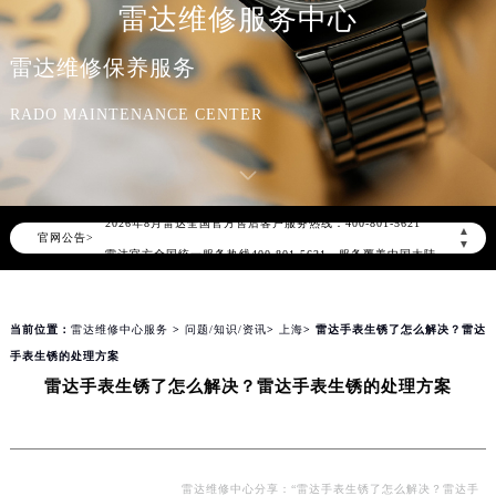
雷达维修服务中心
雷达维修保养服务
RADO MAINTENANCE CENTER
2026年8月雷达中国区售后服务网络优化升级公告
2026年8月雷达全国官方售后客户服务热线：400-801-5621
▲
官网公告>
雷达官方全国统一服务热线400-801-5621，服务覆盖中国大陆、香港、澳门、台湾全部区域（非大陆需加拨“+86”）
▼
2026年8月雷达售后服务中心最新网点地址：
北京市朝阳区建国门外大街甲6号华熙国际中心写字楼D座11层1102室（北京总部）（需提前预约）
当前位置：
雷达维修中心服务
>
问题/知识/资讯
>
上海
> 雷达手表生锈了怎么解决？雷达
北京市东城区东长安街1号东方广场写字楼W3座6层602室（需提前预约）
手表生锈的处理方案
天津市和平区赤峰道136号天津国际金融中心写字楼26层2603室（需提前预约）
雷达手表生锈了怎么解决？雷达手表生锈的处理方案
上海市徐汇区虹桥路3号港汇中心写字楼2座37层3705室（需提前预约）
上海市黄浦区南京东路299号宏伊国际广场写字楼8层806室（需提前预约）
南京市秦淮区中山南路1号（新街口）南京中心写字楼22层C1-1室（需提前预约）
常州市新北区龙锦路1590号现代传媒中心写字楼5号楼10层1008室（需提前预约）
雷达维修中心分享：“雷达手表生锈了怎么解决？雷达手