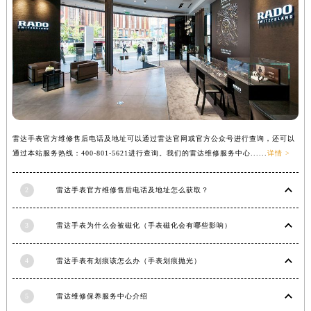
安徽省亳州市谯城区魏武大道雷达售后服务中心（需提前预约）
安徽省池州市贵池区长江路雷达售后服务中心（需提前预约）
安徽省滁州市琅琊区南谯北路雷达售后服务中心（需提前预约）
安徽省阜阳市颍州区颍州北路雷达售后服务中心（需提前预约）
安徽省淮北市相山区淮海路雷达售后服务中心（需提前预约）
安徽省淮南市田家庵区国庆中路雷达售后服务中心（需提前预约）
安徽省黄山市屯溪区黄山西路雷达售后服务中心（需提前预约）
雷达手表官方维修售后电话及地址可以通过雷达官网或官方公众号进行查询，还可以
安徽省六安市金安区解放中路雷达售后服务中心（需提前预约）
通过本站服务热线：400-801-5621进行查询。我们的雷达维修服务中心......
详情 >
安徽省马鞍山市雨山区湖南西路雷达售后服务中心（需提前预约）
安徽省宿州市埇桥区人民中路雷达售后服务中心（需提前预约）
2
雷达手表官方维修售后电话及地址怎么获取？
安徽省铜陵市铜官区石城大道雷达售后服务中心（需提前预约）
3
雷达手表为什么会被磁化（手表磁化会有哪些影响）
安徽省芜湖市镜湖区中山路步行街雷达售后服务中心（需提前预约）
安徽省宣城市宣州区叠嶂西路雷达售后服务中心（需提前预约）
4
雷达手表有划痕该怎么办（手表划痕抛光）
福建省龙岩市新罗区九一南路雷达售后服务中心（需提前预约）
福建省南平市建阳区人民西路雷达售后服务中心（需提前预约）
5
雷达维修保养服务中心介绍
福建省宁德市蕉城区天湖东路雷达售后服务中心（需提前预约）