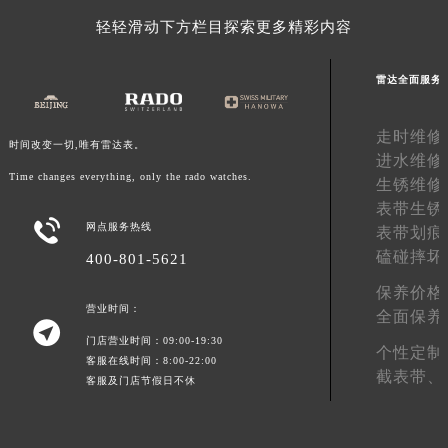
澳门特别行政区风顺堂区南湾大马路雷达售后服务中心（需提前预约）
轻轻滑动下方栏目探索更多精彩内容
澳门特别行政区花地玛堂区关闸广场雷达售后服务中心（需提前预约）
澳门特别行政区花王堂区大三巴商圈雷达售后服务中心（需提前预约）
雷达全面服务
澳门特别行政区嘉模堂区官也街雷达售后服务中心（需提前预约）
澳门省路氹城市金光大道雷达售后服务中心（需提前预约）
走时维修
时间改变一切,唯有雷达表。
进水维修
澳门特别行政区望德堂区塔石广场雷达售后服务中心（需提前预约）
Time changes everything, only the rado watches.
生锈维修
福建省福州市鼓楼区五四路128-1号恒力城写字楼15层03室雷达售后服务中心（需提前预约）
表带生锈
福建省厦门市思明区湖滨东路95号万象城华润大厦B座11层1104室雷达售后服务中心（需提前预约）

网点服务热线
表带划痕
广东省潮州市潮安区新风路与潮汕路交汇处雷达售后服务中心（需提前预约）
磕碰摔坏
400-801-5621
广东省广州市天河区天河路230号万菱汇国际中心A塔7层704室雷达售后服务中心（需提前预约）
保养价格
广东省广州市越秀区环市东路371-375号世界贸易中心大厦南塔15层1507室雷达售后服务中心（需提前预约）
营业时间：
全面保养

广东省河源市源城区越王大道雷达售后服务中心（需提前预约）
门店营业时间：09:00-19:30
个性定制
广东省惠州市惠城区江北文昌一路7号华贸大厦1座30层3005室雷达售后服务中心（需提前预约）
客服在线时间：8:00-22:00
截表带、
客服及门店节假日不休
广东省江门市蓬江区广场西路雷达售后服务中心（需提前预约）
广东省揭阳市榕城进贤门步行街雷达售后服务中心（需提前预约）
广东省茂名市电白区水东街道迎宾大道雷达售后服务中心（需提前预约）