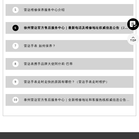
山东省威海市环翠区新威海路89号振华商厦一楼名表维修雷达售后服务中心（需提前预约）
5
雷达维修保养服务中心介绍
山东省潍坊市奎文区东风东街雷达售后服务中心（需提前预约）

山东省枣庄市滕州市北辛路与善国路交叉口雷达售后服务中心（需提前预约）
6
徐州雷达官方售后服务中心｜最新电话及维修地址权威信息公告（2026年7月最新）
山东省淄博市张店区金晶大道雷达售后服务中心（需提前预约）

上海市黄浦区南京东路299号宏伊国际广场写字楼8层806室雷达售后服务中心（需提前预约）
7
雷达手表 如何保养？
上海市徐汇区虹桥路3号港汇中心2座37层3705室雷达售后服务中心（需提前预约）
浙江省杭州市上城区钱江路1366号华润大厦A座5层503-5室雷达售后服务中心（需提前预约）
8
雷达表携手品牌大使阿什莉·巴蒂
浙江省湖州市吴兴区劳动路雷达售后服务中心（需提前预约）
浙江省嘉兴市南湖区广益路705号嘉兴世界贸易中心A座13层1304室雷达售后服务中心（需提前预约）
9
雷达手表走时走快的原因有哪些？（雷达手表走时维护）
浙江省金华市金东区东市南街777号金华万达广场4号楼22楼2209室雷达售后服务中心（需提前预约）
浙江省丽水市莲都区解放街雷达售后服务中心（需提前预约）
10
泰州雷达官方售后服务中心｜全新维修地址和客服热线权威信息公告（2026年7月最新）
浙江省宁波市江北区大闸南路500号来福士广场办公楼20层2009室雷达售后服务中心（需提前预约）
浙江省衢州市柯城区上街雷达售后服务中心（需提前预约）
浙江省绍兴市越城区胜利东路379号世茂天际中心写字楼8层805室雷达售后服务中心（需提前预约）
浙江省舟山市定海区解放东路雷达售后服务中心（需提前预约）
澳门特别行政区大堂区议事亭前地（新马路）雷达售后服务中心（需提前预约）