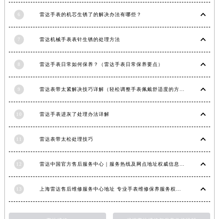
福建省莆田市城厢区霞林街道荔华东大道雷达售后服务中心（需提前预约）
6
雷达手表的机芯生锈了的解决办法有哪些？
福建省三明市三元区东乾二路雷达售后服务中心（需提前预约）
福建省漳州市龙文区步港路雷达售后服务中心（需提前预约）
7
雷达机械手表表针生锈的处理方法
江苏省常州市新北区龙锦路1590号现代传媒中心5号楼10层1008室雷达售后服务中心（需提前预约）
江苏省淮安市清江浦区淮海北路雷达售后服务中心（需提前预约）
8
雷达手表日常如何保养？（雷达手表日常保养要点）
江苏省连云港市海州区通灌北路雷达售后服务中心（需提前预约）
9
雷达表带太紧解决技巧详解（轻松调整手表佩戴舒适度的方法）
江苏省南京市秦淮区中山南路1号南京中心22层22-C1-C3室雷达售后服务中心（需提前预约）
江苏省宿迁市宿城区西湖路雷达售后服务中心（需提前预约）
10
雷达手表进灰了处理办法详解
江苏省泰州市海陵区永定东路399号置地商务中心东塔（华润万象城）17层1706室雷达售后服务中心（需提前预约）
江苏省徐州市鼓楼区淮海东路29号苏宁广场IFC国际金融中心35层3508室雷达售后服务中心（需提前预约）
11
雷达表带太松处理技巧
江苏省盐城市盐都区世纪大道5号盐城金融城写字楼1号楼16层1604室雷达售后服务中心（需提前预约）
江苏省扬州市邗江区国展路29号星耀天地写字楼1号楼18层1803室雷达售后服务中心（需提前预约）
12
雷达中国官方售后服务中心｜服务热线及网点地址权威信息通知（2026年6月最新）
江苏省镇江市京口区中山东路雷达售后服务中心（需提前预约）
江西省抚州市临川区赣东大道雷达售后服务中心（需提前预约）
13
上海雷达售后维修服务中心地址 专业手表维修保养服务权威公示（2026年7月最新）
江西省赣州市章贡区文清路雷达售后服务中心（需提前预约）
江西省吉安市吉州区井冈山大道雷达售后服务中心（需提前预约）