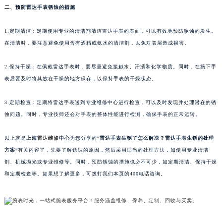
二、预防雷达手表锈蚀的措施
苏州市苏州工业园区星港街199号苏州中心办公楼C座22层08室（需提前预约）
武汉市江汉区解放大道686号世界贸易大厦38层09室（需提前预约）
1.定期清洁：定期使用专业的清洁剂清洁雷达手表的表面，可以有效地预防锈蚀的发生。
南宁市青秀区金湖路59号地王大厦12楼1224室（需提前预约）
在清洁时，要注意避免使用含有酒精或氨水的清洁剂，以免对表层造成损害。
合肥市蜀山区潜山路111号万象城华润大厦B座12楼03室（需提前预约）
泉州市丰泽区宝洲路729号浦西万达中心写字楼A座7楼709室（需提前预约）
2.保持干燥：在佩戴雷达手表时，要尽量避免接触水、汗渍和化学物质。同时，在摘下手
表后要及时将其放在干燥的地方保存，以保持手表的干燥状态。
青岛市南区山东路6号华润大厦B座22层04室（需提前预约）
烟台市芝罘区胜利路139号万达金融中心A座907室（需提前预约）
3.定期检查：定期将雷达手表送到专业维修中心进行检查，可以及时发现并处理潜在的锈
长春市朝阳区西安大路727号中银大厦A座(旺进大厦)18层09室（需提前预约）
蚀问题。同时，专业技师还会对手表的整体性能进行检测，确保手表的正常运转。
贵阳市南明区都司高架桥路33号亨特国际金融中心14楼14D（需提前预约）
昆明市盘龙区北京路928号同德昆明广场写字楼10层06室（需提前预约）
以上就是
上海
雷达维修
中心
为您分享的“
雷达手表生锈了怎么解决？雷达手表生锈的处理
石家庄市长安区中山东路39号勒泰中心写字楼B座13层07室（需提前预约）
方案
”有关内容了，先要了解锈蚀的原因，然后采用适当的处理方法，如使用专业清洁
剂、机械抛光或专业维修等。同时，预防锈蚀的措施也必不可少，如定期清洁、保持干燥
西安市碑林区南关正街88号华侨城长安国际中心E座6楼10室（需提前预约）
和定期检查等。如果想了解更多，可拨打我们本页的400电话咨询。
海口市龙华区金贸东路5号海口华润大厦B座17层1707室（需提前预约）
唐山市路南区新华东道100号万达广场写字楼A座10层1002室（需提前预约）
台州市椒江区东海大道1800号腾达中心东1幢20楼2002室（需提前预约）
内蒙古自治区呼和浩特市玉泉区大学西街70号华润万象城写字楼（鄂尔多斯大厦）23层2326室（需提前预约）