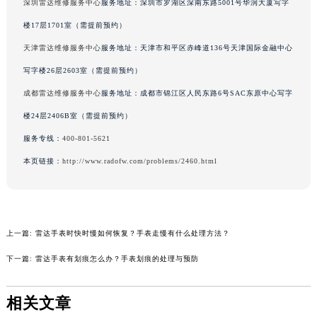
深圳雷达维修服务中心
服务地址：深圳市罗湖区深南东路5001号华润大厦写字
吉林省辽源市龙山区人民大街雷达售后服务中心（需提前预约）
楼17层1701室（需提前预约）
吉林省梅河口市新华街道梅河大街雷达售后服务中心（需提前预约）
天津雷达维修服务中心
服务地址：天津市和平区赤峰道136号天津国际金融中心
吉林省四平市铁东区紫气大路与南九经街交汇处雷达售后服务中心（需提前预约）
写字楼26层2603室（需提前预约）
吉林省松原市宁江区五环大街雷达售后服务中心（需提前预约）
吉林省通化市东昌区环通乡江南大街雷达售后服务中心（需提前预约）
成都雷达维修服务中心
服务地址：成都市锦江区人民东路6号SAC东原中心写字
吉林省延边市延吉市解放路雷达售后服务中心（需提前预约）
楼24层2406B室（需提前预约）
辽宁省鞍山市铁东区站前街雷达售后服务中心（需提前预约）
服务专线：
400-801-5621
辽宁省本溪市平山区胜利路雷达售后服务中心（需提前预约）
本页链接：
http://www.radofw.com/problems/2460.html
辽宁省朝阳市双塔区新华路雷达售后服务中心（需提前预约）
辽宁省丹东市振兴区七经街雷达售后服务中心（需提前预约）
辽宁省抚顺市新抚区东一路雷达售后服务中心（需提前预约）
辽宁省阜新市海州区解放大街雷达售后服务中心（需提前预约）
上一篇:
雷达手表时快时慢如何恢复？手表走慢有什么处理方法？
辽宁省葫芦岛市连山区中央路雷达售后服务中心（需提前预约）
下一篇:
雷达手表有划痕怎么办？手表划痕的处理与预防
辽宁省锦州市古塔区中央大街雷达售后服务中心（需提前预约）
辽宁省辽阳市白塔区新运大街雷达售后服务中心（需提前预约）
相关文章
辽宁省盘锦市兴隆台区石油大街雷达售后服务中心（需提前预约）