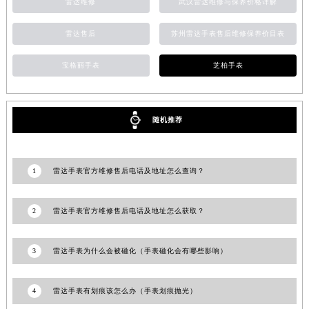
雷达维修
武汉雷达维修与保养价格详解
江西省景德镇市珠山区珠山中路雷达售后服务中心（需提前预约）
江西省九江市浔阳区浔阳路雷达售后服务中心（需提前预约）
雷达售后
苏州雷达手表售后维修保养价目表
江西省南昌市红谷滩新区红谷中大道998号绿地双子塔（中央广场）A1座办公楼14层1407室雷达售后服务中心（需提前预约）
宝格丽手表
芝柏手表
江西省萍乡市安源区萍安北大道与康庄路交叉口雷达售后服务中心（需提前预约）
江西省上饶市信州区滨江西路雷达售后服务中心（需提前预约）
江西省新余市渝水区北湖西路雷达售后服务中心（需提前预约）
随机推荐
江西省宜春市袁州区中山中路雷达售后服务中心（需提前预约）
江西省鹰潭市月湖区胜利东路雷达售后服务中心（需提前预约）
山东省德州市德城区东风中路雷达售后服务中心（需提前预约）
1
雷达手表官方维修售后电话及地址怎么查询？
山东省东营市东营区济南路雷达售后服务中心（需提前预约）
山东省济南市历下区经十路11111号华润中心写字楼（万象城）15层1508室雷达售后服务中心（需提前预约）
2
雷达手表官方维修售后电话及地址怎么获取？
山东省济宁市任城区太白楼路雷达售后服务中心（需提前预约）
山东省莱芜市文化南路8号银座商城名表维修一楼名表维修雷达售后服务中心（需提前预约）
3
雷达手表为什么会被磁化（手表磁化会有哪些影响）
山东省临沂市兰山区解放路雷达售后服务中心（需提前预约）
山东省日照市东港区烟台路雷达售后服务中心（需提前预约）
4
雷达手表有划痕该怎么办（手表划痕抛光）
山东省泰安市泰山区财源街道泰山大街雷达售后服务中心（需提前预约）