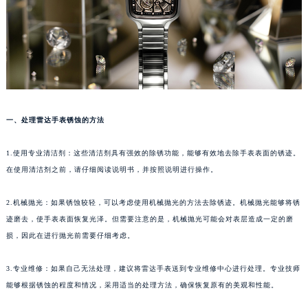
福州市鼓楼区五四路128-1号恒力城写字楼15层03室（需提前预约）
成都市锦江区人民东路6号SAC东原中心写字楼24层2406B室（需提前预约）
重庆市江北区观音桥步行街2号融恒时代广场写字楼9层902室（需提前预约）
长沙市芙蓉区定王台街道建湘路393号世茂环球金融中心写字楼（芙蓉广场）10层13室（需提前预约）
郑州市二七区铭功路10号华润大厦写字楼29层2905室（需提前预约）
太原市迎泽区解放路15号亨得利名表服务中心（品牌授权店）3层整层（需提前预约）
一、处理雷达手表锈蚀的方法
沈阳市沈河区中街路137号亨得利名表服务中心（品牌授权店）1层整层（需提前预约）
沈阳市沈河区中街路83号亨得利名表服务中心（品牌授权店）1层整层（需提前预约）
1.使用专业清洁剂：这些清洁剂具有强效的除锈功能，能够有效地去除手表表面的锈迹。
乌鲁木齐市天山区红山路26号时代广场（CCMALL）C座17层17-B（需提前预约）
在使用清洁剂之前，请仔细阅读说明书，并按照说明进行操作。
温州市鹿城区锦绣路1067号置信广场10层1015室（需提前预约）
2.机械抛光：如果锈蚀较轻，可以考虑使用机械抛光的方法去除锈迹。机械抛光能够将锈
哈尔滨市道里区友谊西路600号富力中心T2座写字楼29层03室（需提前预约）
迹磨去，使手表表面恢复光泽。但需要注意的是，机械抛光可能会对表层造成一定的磨
大连市中山区人民路15号国际金融大厦7层G室（需提前预约）
损，因此在进行抛光前需要仔细考虑。
佛山市禅城区季华五路57号万科金融中心C座12层1205室（需提前预约）
东莞市东城街道鸿福东路1号民盈国贸中心T1写字楼9层907室（需提前预约）
3.专业维修：如果自己无法处理，建议将雷达手表送到专业维修中心进行处理。专业技师
无锡市梁溪区人民中路139号恒隆广场写字楼1座11层1104室（需提前预约）
能够根据锈蚀的程度和情况，采用适当的处理方法，确保恢复原有的美观和性能。
南通市崇川区工农路57号圆融广场写字楼16层1603室（需提前预约）