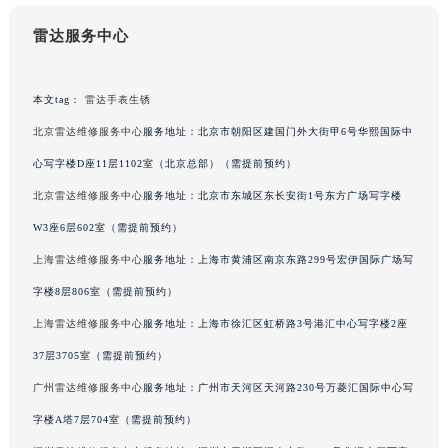
甘肃省兰州市七里河区西津西路16号兰州中心写字楼21层2102室（需提前预约）
雷达服务中心
重庆市解放碑渝中区民权路28号英利国际金融中心写字楼20层01室（需提前预约）
黑龙江省大庆市萨尔图区会战大街雷达售后服务中心（需提前预约）
本文tag：
雷达手表生锈
黑龙江省鹤岗市向阳区红军路雷达售后服务中心（需提前预约）
黑龙江省黑河市爱辉区中央街雷达售后服务中心（需提前预约）
北京雷达维修服务中心
服务地址：北京市朝阳区建国门外大街甲6号华熙国际中
黑龙江省鸡西市鸡冠区红军路雷达售后服务中心（需提前预约）
心写字楼D座11层1102室（北京总部）（需提前预约）
黑龙江省佳木斯市向阳区长安路雷达售后服务中心（需提前预约）
北京雷达维修服务中心
服务地址：北京市东城区东长安街1号东方广场写字楼
黑龙江省牡丹江市东安区太平路雷达售后服务中心（需提前预约）
W3座6层602室（需提前预约）
黑龙江省七台河市桃山区大同街雷达售后服务中心（需提前预约）
上海雷达维修服务中心
服务地址：上海市黄浦区南京东路299号宏伊国际广场写
黑龙江省齐齐哈尔市龙沙区龙华路雷达售后服务中心（需提前预约）
字楼8层806室（需提前预约）
黑龙江省双鸭山市尖山区新兴大街雷达售后服务中心（需提前预约）
上海雷达维修服务中心
服务地址：上海市徐汇区虹桥路3号港汇中心写字楼2座
黑龙江省绥化市北林区新华街与康庄路交叉口雷达售后服务中心（需提前预约）
黑龙江省伊春市伊美区通河路雷达售后服务中心（需提前预约）
37层3705室（需提前预约）
吉林省白城市洮北区明仁南街雷达售后服务中心（需提前预约）
广州雷达维修服务中心
服务地址：广州市天河区天河路230号万菱汇国际中心写
吉林省白山市浑江区浑江大街雷达售后服务中心（需提前预约）
字楼A塔7层704室（需提前预约）
吉林省吉林市船营区河南街雷达售后服务中心（需提前预约）