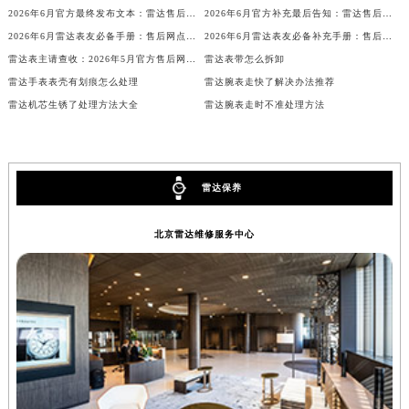
2026年6月官方最终发布文本：雷达售后维修保养中心搬迁与新增事项
2026年6月官方补充最后告知：雷达售后网点迁址与增设
辽宁省铁岭市银州区南马路雷达售后服务中心（需提前预约）
2026年6月雷达表友必备手册：售后网点搬迁及新开
2026年6月雷达表友必备补充手册：售后网点搬迁及新开
辽宁省营口市站前区市府路与渤海大街交叉口雷达售后服务中心（需提前预约）
雷达表主请查收：2026年5月官方售后网点变动详情
雷达表带怎么拆卸
辽宁省沈阳市沈河区中街路137号亨得利名表维修授权店1楼雷达售后服务中心（需提前预约）
雷达手表表壳有划痕怎么处理
雷达腕表走快了解决办法推荐
辽宁省沈阳市沈河区中街路83号亨得利名表维修授权店1楼雷达售后服务中心（需提前预约）
雷达机芯生锈了处理方法大全
雷达腕表走时不准处理方法
北京市朝阳区建国门外大街甲6号华熙国际中心D座11层1102室雷达售后服务中心（北京总部）（需提前预约）
北京市东城区东长安街1号王府井东方广场W3座6层602室雷达售后服务中心（需提前预约）
河北省保定市竞秀区朝阳北大街北国先天下雷达售后服务中心（需提前预约）
雷达保养
内蒙古自治区阿拉善盟市左旗土尔扈特大街雷达售后服务中心（需提前预约）
内蒙古自治区巴彦淖尔市临河区新华街雷达售后服务中心（需提前预约）
北京雷达维修服务中心
内蒙古自治区包头市青山区幸福路甲3号王府井百货名表维修雷达售后服务中心（需提前预约）
内蒙古自治区赤峰市红山区哈达街雷达售后服务中心（需提前预约）
内蒙古自治区鄂尔多斯市东胜区伊金霍洛街雷达售后服务中心（需提前预约）
内蒙古自治区呼伦贝尔市海拉尔区中央街雷达售后服务中心（需提前预约）
内蒙古自治区通辽市科尔沁区明仁大街雷达售后服务中心（需提前预约）
内蒙古自治区乌海市海勃湾区人民南路雷达售后服务中心（需提前预约）
内蒙古自治区乌兰察布市集宁区恩和大街雷达售后服务中心（需提前预约）