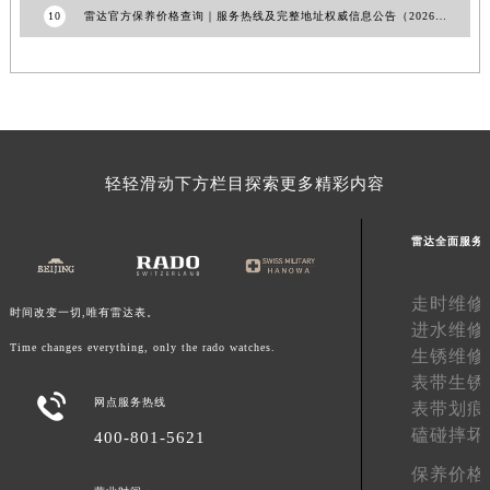
10
雷达官方保养价格查询｜服务热线及完整地址权威信息公告（2026年7月最新）
山东省枣庄市滕州市北辛路与善国路交叉口雷达售后服务中心（需提前预约）
山东省淄博市张店区金晶大道雷达售后服务中心（需提前预约）
上海市黄浦区南京东路299号宏伊国际广场写字楼8层806室雷达售后服务中心（需提前预约）
上海市徐汇区虹桥路3号港汇中心2座37层3705室雷达售后服务中心（需提前预约）
浙江省杭州市上城区钱江路1366号华润大厦A座5层503-5室雷达售后服务中心（需提前预约）
浙江省湖州市吴兴区劳动路雷达售后服务中心（需提前预约）
轻轻滑动下方栏目探索更多精彩内容
浙江省嘉兴市南湖区广益路705号嘉兴世界贸易中心A座13层1304室雷达售后服务中心（需提前预约）
浙江省金华市金东区东市南街777号金华万达广场4号楼22楼2209室雷达售后服务中心（需提前预约）
雷达全面服务
浙江省丽水市莲都区解放街雷达售后服务中心（需提前预约）
浙江省宁波市江北区大闸南路500号来福士广场办公楼20层2009室雷达售后服务中心（需提前预约）
走时维修
时间改变一切,唯有雷达表。
进水维修
浙江省衢州市柯城区上街雷达售后服务中心（需提前预约）
Time changes everything, only the rado watches.
生锈维修
浙江省绍兴市越城区胜利东路379号世茂天际中心写字楼8层805室雷达售后服务中心（需提前预约）
表带生锈
浙江省舟山市定海区解放东路雷达售后服务中心（需提前预约）

网点服务热线
表带划痕
澳门特别行政区大堂区议事亭前地（新马路）雷达售后服务中心（需提前预约）
磕碰摔坏
400-801-5621
澳门特别行政区风顺堂区南湾大马路雷达售后服务中心（需提前预约）
保养价格
澳门特别行政区花地玛堂区关闸广场雷达售后服务中心（需提前预约）