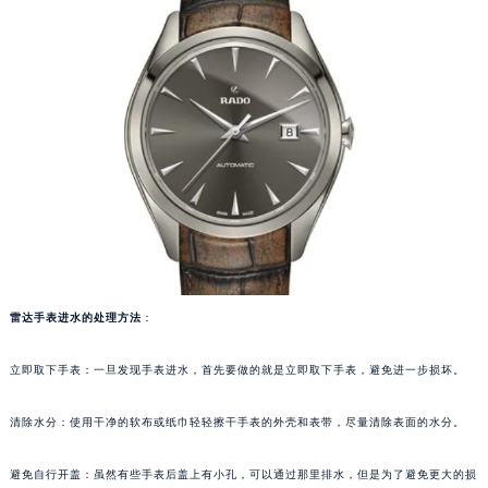
重庆市江北区观音桥步行街2号融恒时代广场写字楼9层902室（需提前预约）
长沙市芙蓉区定王台街道建湘路393号世茂环球金融中心写字楼（芙蓉广场）10层13室（需提前预约）
郑州市二七区铭功路10号华润大厦写字楼29层2905室（需提前预约）
太原市迎泽区解放路15号亨得利名表服务中心（品牌授权店）3层整层（需提前预约）
沈阳市沈河区中街路137号亨得利名表服务中心（品牌授权店）1层整层（需提前预约）
沈阳市沈河区中街路83号亨得利名表服务中心（品牌授权店）1层整层（需提前预约）
乌鲁木齐市天山区红山路26号时代广场（CCMALL）C座17层17-B（需提前预约）
温州市鹿城区锦绣路1067号置信广场10层1015室（需提前预约）
哈尔滨市道里区友谊西路600号富力中心T2座写字楼29层03室（需提前预约）
大连市中山区人民路15号国际金融大厦7层G室（需提前预约）
雷达手表进水的处理方法
：
佛山市禅城区季华五路57号万科金融中心C座12层1205室（需提前预约）
东莞市东城街道鸿福东路1号民盈国贸中心T1写字楼9层907室（需提前预约）
立即取下手表：一旦发现手表进水，首先要做的就是立即取下手表，避免进一步损坏。
无锡市梁溪区人民中路139号恒隆广场写字楼1座11层1104室（需提前预约）
南通市崇川区工农路57号圆融广场写字楼16层1603室（需提前预约）
清除水分：使用干净的软布或纸巾轻轻擦干手表的外壳和表带，尽量清除表面的水分。
苏州市苏州工业园区星港街199号苏州中心办公楼C座22层08室（需提前预约）
避免自行开盖：虽然有些手表后盖上有小孔，可以通过那里排水，但是为了避免更大的损
武汉市江汉区解放大道686号世界贸易大厦38层09室（需提前预约）