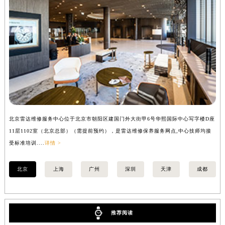
辽宁省沈阳市沈河区中街路137号亨得利名表维修授权店1楼雷达售后服务中心（需提前预约）
辽宁省沈阳市沈河区中街路83号亨得利名表维修授权店1楼雷达售后服务中心（需提前预约）
北京市朝阳区建国门外大街甲6号华熙国际中心D座11层1102室雷达售后服务中心（北京总部）（需提前预约）
北京市东城区东长安街1号王府井东方广场W3座6层602室雷达售后服务中心（需提前预约）
河北省保定市竞秀区朝阳北大街北国先天下雷达售后服务中心（需提前预约）
内蒙古自治区阿拉善盟市左旗土尔扈特大街雷达售后服务中心（需提前预约）
内蒙古自治区巴彦淖尔市临河区新华街雷达售后服务中心（需提前预约）
内蒙古自治区包头市青山区幸福路甲3号王府井百货名表维修雷达售后服务中心（需提前预约）
北京雷达维修服务中心位于北京市朝阳区建国门外大街甲6号华熙国际中心写字楼D座
上
内蒙古自治区赤峰市红山区哈达街雷达售后服务中心（需提前预约）
11层1102室（北京总部）（需提前预约），是雷达维修保养服务网点,中心技师均接
室
内蒙古自治区鄂尔多斯市东胜区伊金霍洛街雷达售后服务中心（需提前预约）
受标准培训....
详情 >
内蒙古自治区呼伦贝尔市海拉尔区中央街雷达售后服务中心（需提前预约）
内蒙古自治区通辽市科尔沁区明仁大街雷达售后服务中心（需提前预约）
北京
上海
广州
深圳
天津
成都
内蒙古自治区乌海市海勃湾区人民南路雷达售后服务中心（需提前预约）
内蒙古自治区乌兰察布市集宁区恩和大街雷达售后服务中心（需提前预约）
内蒙古自治区锡林郭勒盟市锡林浩特市光明街与额尔敦路交叉口雷达售后服务中心（需提前预约）
推荐阅读
内蒙古自治区兴安盟市乌兰浩特市兴安大街雷达售后服务中心（需提前预约）