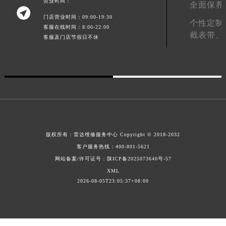
营业时间：
全面保养

澳门特别行政区花王堂区大三巴商圈雷达售后服务中心（需提前预约）
门店营业时间：09:00-19:30
个性定制
澳门特别行政区嘉模堂区官也街雷达售后服务中心（需提前预约）
客服在线时间：8:00-22:00
截表带、
客服及门店节假日不休
澳门省路氹城市金光大道雷达售后服务中心（需提前预约）
澳门特别行政区望德堂区塔石广场雷达售后服务中心（需提前预约）
福建省福州市鼓楼区五四路128-1号恒力城写字楼15层03室雷达售后服务中心（需提前预约）
福建省厦门市思明区湖滨东路95号万象城华润大厦B座11层1104室雷达售后服务中心（需提前预约）
广东省潮州市潮安区新风路与潮汕路交汇处雷达售后服务中心（需提前预约）
广东省广州市天河区天河路230号万菱汇国际中心A塔7层704室雷达售后服务中心（需提前预约）
广东省广州市越秀区环市东路371-375号世界贸易中心大厦南塔15层1507室雷达售后服务中心（需提前预约）
版权所有：
雷达维修服务中心
Copyright © 2018-2032
广东省河源市源城区越王大道雷达售后服务中心（需提前预约）
客户服务热线：
400-801-5621
广东省惠州市惠城区江北文昌一路7号华贸大厦1座30层3005室雷达售后服务中心（需提前预约）
网站备案/许可证号：陕ICP备2025073640号-57
广东省江门市蓬江区广场西路雷达售后服务中心（需提前预约）
XML
广东省揭阳市榕城进贤门步行街雷达售后服务中心（需提前预约）
2026-08-05T23:05:37+08:00
广东省茂名市电白区水东街道迎宾大道雷达售后服务中心（需提前预约）
广东省梅州市梅江区金燕大道雷达售后服务中心（需提前预约）
广东省清远市清城区湖西路雷达售后服务中心（需提前预约）