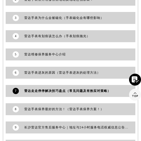
江西省南昌市红谷滩新区红谷中大道998号绿地双子塔（中央广场）A1座办公楼14层1407室雷达售后服务中心（需提前预约）
江西省萍乡市安源区萍安北大道与康庄路交叉口雷达售后服务中心（需提前预约）
3
雷达手表为什么会被磁化（手表磁化会有哪些影响）
江西省上饶市信州区滨江西路雷达售后服务中心（需提前预约）
江西省新余市渝水区北湖西路雷达售后服务中心（需提前预约）
4
雷达手表有划痕该怎么办（手表划痕抛光）
江西省宜春市袁州区中山中路雷达售后服务中心（需提前预约）
江西省鹰潭市月湖区胜利东路雷达售后服务中心（需提前预约）
5
雷达维修保养服务中心介绍
山东省德州市德城区东风中路雷达售后服务中心（需提前预约）
山东省东营市东营区济南路雷达售后服务中心（需提前预约）
6
雷达手表进灰的原因（雷达手表进灰的处理方法）
山东省济南市历下区经十路11111号华润中心写字楼（万象城）15层1508室雷达售后服务中心（需提前预约）

山东省济宁市任城区太白楼路雷达售后服务中心（需提前预约）
7
雷达走走停停解决技巧盘点（常见问题及有效应对策略）

山东省莱芜市文化南路8号银座商城名表维修一楼名表维修雷达售后服务中心（需提前预约）
山东省临沂市兰山区解放路雷达售后服务中心（需提前预约）
8
雷达手表保养最好的方法！（雷达手表保养方案！）
山东省日照市东港区烟台路雷达售后服务中心（需提前预约）
山东省泰安市泰山区财源街道泰山大街雷达售后服务中心（需提前预约）
9
长沙雷达官方售后服务中心｜地址与24小时服务电话权威信息公告（2026年7月最新）
山东省威海市环翠区新威海路89号振华商厦一楼名表维修雷达售后服务中心（需提前预约）
山东省潍坊市奎文区东风东街雷达售后服务中心（需提前预约）