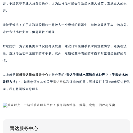
害，不建议非专业人员自行操作。因为这样做可能会导致尘埃进入机芯，造成更大的损
南宁市青秀区金湖路59号地王大厦12楼1224室（需提前预约）
害。
合肥市蜀山区潜山路111号万象城华润大厦B座12楼03室（需提前预约）
泉州市丰泽区宝洲路729号浦西万达中心写字楼A座7楼709室（需提前预约）
硅胶干燥法：把手表和硅胶颗粒一起放入一个密封的容器中，硅胶会吸收手表中的水分。
青岛市南区山东路6号华润大厦B座22层04室（需提前预约）
这种方法比较安全，但需要较长时间。
烟台市芝罘区胜利路139号万达金融中心A座907室（需提前预约）
后续防护：为了避免类似情况的再次发生，建议日常使用手表时要注意防水。避免在洗
长春市朝阳区西安大路727号中银大厦A座(旺进大厦)18层09室（需提前预约）
澡、游泳等活动中佩戴非防水手表。此外，定期检查手表的防水圈和后盖也是很好的习
贵阳市南明区都司高架桥路33号亨特国际金融中心14楼14D（需提前预约）
惯。
昆明市盘龙区北京路928号同德昆明广场写字楼10层06室（需提前预约）
石家庄市长安区中山东路39号勒泰中心写字楼B座13层07室（需提前预约）
以上就是
郑州雷达维修服务中心
为您分享的“
雷达手表进水应该怎么处理？（手表进水的
西安市碑林区南关正街88号华侨城长安国际中心E座6楼10室（需提前预约）
处理方法）
”。如果您还有其他关于
雷达维修
和保养的问题，可以拨打主页400电话进行咨
海口市龙华区金贸东路5号海口华润大厦B座17层1707室（需提前预约）
询，我们将竭诚为您服务。
唐山市路南区新华东道100号万达广场写字楼A座10层1002室（需提前预约）
台州市椒江区东海大道1800号腾达中心东1幢20楼2002室（需提前预约）
内蒙古自治区呼和浩特市玉泉区大学西街70号华润万象城写字楼（鄂尔多斯大厦）23层2326室（需提前预约）
甘肃省兰州市七里河区西津西路16号兰州中心写字楼21层2102室（需提前预约）
雷达服务中心
重庆市解放碑渝中区民权路28号英利国际金融中心写字楼20层01室（需提前预约）