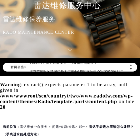
雷达维修服务中心
雷达维修保养服务
RADO MAINTENANCE CENTER
2026年8月雷达中国区售后服务网络优化升级公告
2026年8月雷达全国官方售后客户服务热线：400-801-5621
雷达官方全国统一服务热线400-801-5621，服务覆盖中国大陆、香港、澳门、台湾全部区域（非大陆需加拨“+86”）
2026年8月雷达售后服务中心最新网点地址：
▲
官网公告>
北京市朝阳区建国门外大街甲6号华熙国际中心写字楼D座11层1102室（北京总部）（需提前预约）
▼
北京市东城区东长安街1号东方广场写字楼W3座6层602室（需提前预约）
Warning
: extract() expects parameter 1 to be array, null
天津市和平区赤峰道136号天津国际金融中心写字楼26层2603室（需提前预约）
given in
上海市徐汇区虹桥路3号港汇中心写字楼2座37层3705室（需提前预约）
/www/wwwroot/seo/countryt/two/www.radofw.com/wp-
content/themes/Rado/template-parts/content.php
on line
上海市黄浦区南京东路299号宏伊国际广场写字楼8层806室（需提前预约）
20
南京市秦淮区中山南路1号（新街口）南京中心写字楼22层C1-1室（需提前预约）
常州市新北区龙锦路1590号现代传媒中心写字楼5号楼10层1008室（需提前预约）
当前位置：
雷达维修中心服务
>
问题/知识/资讯
>
郑州
> 雷达手表进水应该怎么处理？
徐州市鼓楼区淮海东路29号苏宁广场IFC国际金融中心写字楼35层3508室（需提前预约）
（手表进水的处理方法）
扬州市邗江区国展路29号星耀天地写字楼1号楼18层1803室（需提前预约）