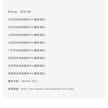
黑龙江省大庆市萨尔图区会战大街雷达售后服务中心（需提前预约）
黑龙江省鹤岗市向阳区红军路雷达售后服务中心（需提前预约）
本文tag：
雷达手表
黑龙江省黑河市爱辉区中央街雷达售后服务中心（需提前预约）
北京雷达维修服务中心
服务地址：
黑龙江省鸡西市鸡冠区红军路雷达售后服务中心（需提前预约）
北京雷达维修服务中心
服务地址：
黑龙江省佳木斯市向阳区长安路雷达售后服务中心（需提前预约）
上海雷达维修服务中心
服务地址：
黑龙江省牡丹江市东安区太平路雷达售后服务中心（需提前预约）
上海雷达维修服务中心
服务地址：
黑龙江省七台河市桃山区大同街雷达售后服务中心（需提前预约）
广州雷达维修服务中心
服务地址：
黑龙江省齐齐哈尔市龙沙区龙华路雷达售后服务中心（需提前预约）
深圳雷达维修服务中心
服务地址：
黑龙江省双鸭山市尖山区新兴大街雷达售后服务中心（需提前预约）
黑龙江省绥化市北林区新华街与康庄路交叉口雷达售后服务中心（需提前预约）
天津雷达维修服务中心
服务地址：
黑龙江省伊春市伊美区通河路雷达售后服务中心（需提前预约）
成都雷达维修服务中心
服务地址：
吉林省白城市洮北区明仁南街雷达售后服务中心（需提前预约）
服务专线：
400-801-5621
吉林省白山市浑江区浑江大街雷达售后服务中心（需提前预约）
本页链接：
http://www.radofw.com/problems/2311.html
吉林省吉林市船营区河南街雷达售后服务中心（需提前预约）
吉林省辽源市龙山区人民大街雷达售后服务中心（需提前预约）
吉林省梅河口市新华街道梅河大街雷达售后服务中心（需提前预约）