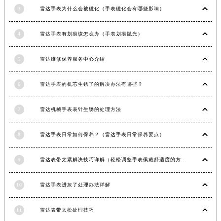
3
雷达手表为什么会被磁化（手表磁化会有哪些影响）
安徽省滁州市琅琊区南谯北路雷达售后服务中心（需提前预约）
安徽省阜阳市颍州区颍州北路雷达售后服务中心（需提前预约）
4
雷达手表有划痕该怎么办（手表划痕抛光）
安徽省淮北市相山区淮海路雷达售后服务中心（需提前预约）
安徽省淮南市田家庵区国庆中路雷达售后服务中心（需提前预约）
5
雷达维修保养服务中心介绍
安徽省黄山市屯溪区黄山西路雷达售后服务中心（需提前预约）
安徽省六安市金安区解放中路雷达售后服务中心（需提前预约）
6
雷达手表的机芯生锈了的解决办法有哪些？
安徽省马鞍山市雨山区湖南西路雷达售后服务中心（需提前预约）
安徽省宿州市埇桥区人民中路雷达售后服务中心（需提前预约）
7
雷达机械手表表针生锈的处理方法
安徽省铜陵市铜官区石城大道雷达售后服务中心（需提前预约）
安徽省芜湖市镜湖区中山路步行街雷达售后服务中心（需提前预约）
8
雷达手表日常如何保养？（雷达手表日常保养要点）
安徽省宣城市宣州区叠嶂西路雷达售后服务中心（需提前预约）
9
雷达表带太紧解决技巧详解（轻松调整手表佩戴舒适度的方法）
福建省龙岩市新罗区九一南路雷达售后服务中心（需提前预约）
福建省南平市建阳区人民西路雷达售后服务中心（需提前预约）
10
雷达手表进灰了处理办法详解
福建省宁德市蕉城区天湖东路雷达售后服务中心（需提前预约）
福建省莆田市城厢区霞林街道荔华东大道雷达售后服务中心（需提前预约）
11
雷达表带太松处理技巧
福建省三明市三元区东乾二路雷达售后服务中心（需提前预约）