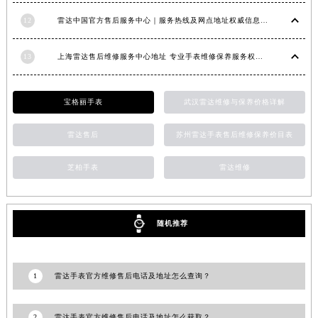
福建省漳州市龙文区步港路雷达售后服务中心（需提前预约）
12
雷达中国官方售后服务中心｜服务热线及网点地址权威信息通知（2026年6月最新）
江苏省常州市新北区龙锦路1590号现代传媒中心5号楼10层1008室雷达售后服务中心（需提前预约）
江苏省淮安市清江浦区淮海北路雷达售后服务中心（需提前预约）
13
上海雷达售后维修服务中心地址 专业手表维修保养服务权威公示（2026年7月最新）
江苏省连云港市海州区通灌北路雷达售后服务中心（需提前预约）
江苏省南京市秦淮区中山南路1号南京中心22层22-C1-C3室雷达售后服务中心（需提前预约）
宝格丽手表
武汉雷达维修与保养价格详解
江苏省宿迁市宿城区西湖路雷达售后服务中心（需提前预约）
江苏省泰州市海陵区永定东路399号置地商务中心东塔（华润万象城）17层1706室雷达售后服务中心（需提前预约）
雷达售后
苏州雷达手表售后维修保养价目表
江苏省徐州市鼓楼区淮海东路29号苏宁广场IFC国际金融中心35层3508室雷达售后服务中心（需提前预约）
芝柏手表
雷达维修
江苏省盐城市盐都区世纪大道5号盐城金融城写字楼1号楼16层1604室雷达售后服务中心（需提前预约）
江苏省扬州市邗江区国展路29号星耀天地写字楼1号楼18层1803室雷达售后服务中心（需提前预约）
江苏省镇江市京口区中山东路雷达售后服务中心（需提前预约）
随机推荐
江西省抚州市临川区赣东大道雷达售后服务中心（需提前预约）
江西省赣州市章贡区文清路雷达售后服务中心（需提前预约）
江西省吉安市吉州区井冈山大道雷达售后服务中心（需提前预约）
1
雷达手表官方维修售后电话及地址怎么查询？
江西省景德镇市珠山区珠山中路雷达售后服务中心（需提前预约）
江西省九江市浔阳区浔阳路雷达售后服务中心（需提前预约）
2
雷达手表官方维修售后电话及地址怎么获取？