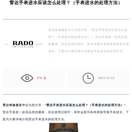
雷达手表进水应该怎么处理？（手表进水的处理方法）
盐城市盐都区世纪大道5号盐城金融城写字楼1号楼16层1604室（需提前预约）
泰州市海陵区永定东路399号置地商务中心东塔写字楼（华润万象城）17层1706室（需提前预约）
宁波市江北区大闸南路500号来福士广场办公楼20层2009室（需提前预约）
雷达维修服务中心为您分享：“雷达手表进水应该怎么处
杭州市上城区钱江路1366号华润大厦写字楼A座5层503-5室（需提前预约）
理？（手表进水的处理方法）”。雷达手表是一款高品质
金华市金东区东市南街777号金华万达广场写字楼4号楼22层2209室（需提前预约）
的腕表，但在使用过程中，有时会因为各种原因导致手表
绍兴市越城区胜利东路379号世茂天际中心写字楼8层805室（需提前预约）
进水。下面为大家详细介绍雷达手表进水的处理方法。
嘉兴市南湖区广益路705号嘉兴世界贸易中心写字楼A座13层1304室（需提前预约）
…
南昌市红谷滩新区红谷中大道998号绿地双子塔（中央广场）A1座办公楼14层07室（需提前预约）
济南市历下区经十路11111号华润中心写字楼（万象城）15层1508室（需提前预约）

376 次
2023-12-12
广州市天河区天河路230号万菱汇国际中心写字楼A塔7层704室（需提前预约）
广州市越秀区环市东路371-375号世界贸易中心大厦南塔写字楼15层07室（需提前预约）
深圳市罗湖区深南东路5001号华润大厦写字楼17层1701室（需提前预约）
惠州市惠城区江北文昌一路7号华贸大厦写字楼1座30层05室（需提前预约）
雷达维修服务中心
为您分享：“
雷达手表进水应该怎么处理？（手表进水的处理方法）
”。
雷达手表是一款高品质的腕表，但在使用过程中，有时会因为各种原因导致手表进水。下
厦门市思明区湖滨东路95号华润大厦写字楼B座11层1104室（需提前预约）
面为大家详细介绍雷达手表进水的处理方法。
福州市鼓楼区五四路128-1号恒力城写字楼15层03室（需提前预约）
成都市锦江区人民东路6号SAC东原中心写字楼24层2406B室（需提前预约）