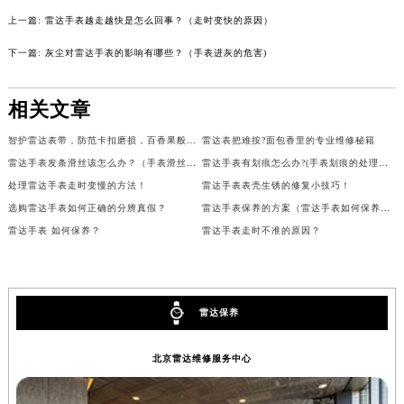
吉林省四平市铁东区紫气大路与南九经街交汇处雷达售后服务中心（需提前预约）
上一篇:
雷达手表越走越快是怎么回事？（走时变快的原因）
吉林省松原市宁江区五环大街雷达售后服务中心（需提前预约）
下一篇:
灰尘对雷达手表的影响有哪些？（手表进灰的危害)
吉林省通化市东昌区环通乡江南大街雷达售后服务中心（需提前预约）
吉林省延边市延吉市解放路雷达售后服务中心（需提前预约）
相关文章
辽宁省鞍山市铁东区站前街雷达售后服务中心（需提前预约）
智护雷达表带，防范卡扣磨损，百香果般呵护您的时尚之选
雷达表把难按?面包香里的专业维修秘籍
辽宁省本溪市平山区胜利路雷达售后服务中心（需提前预约）
雷达手表发条滑丝该怎么办？（手表滑丝的处理方法）
雷达手表有划痕怎么办?(手表划痕的处理办法)
辽宁省朝阳市双塔区新华路雷达售后服务中心（需提前预约）
处理雷达手表走时变慢的方法！
雷达手表表壳生锈的修复小技巧！
辽宁省丹东市振兴区七经街雷达售后服务中心（需提前预约）
选购雷达手表如何正确的分辨真假？
雷达手表保养的方案（雷达手表如何保养？）
辽宁省抚顺市新抚区东一路雷达售后服务中心（需提前预约）
雷达手表 如何保养？
雷达手表走时不准的原因？
辽宁省阜新市海州区解放大街雷达售后服务中心（需提前预约）
辽宁省葫芦岛市连山区中央路雷达售后服务中心（需提前预约）
辽宁省锦州市古塔区中央大街雷达售后服务中心（需提前预约）
雷达保养
辽宁省辽阳市白塔区新运大街雷达售后服务中心（需提前预约）
辽宁省盘锦市兴隆台区石油大街雷达售后服务中心（需提前预约）
北京雷达维修服务中心
辽宁省铁岭市银州区南马路雷达售后服务中心（需提前预约）
辽宁省营口市站前区市府路与渤海大街交叉口雷达售后服务中心（需提前预约）