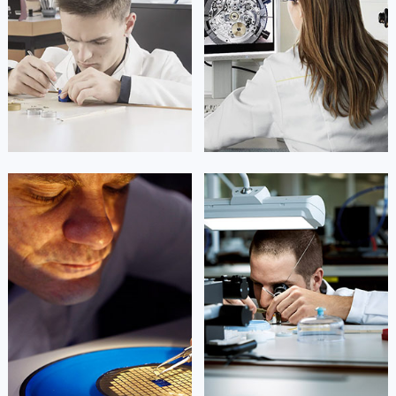
凯罗尔·切尔西
达芙妮·克劳迪娅
资深雷达技师
资深雷达技师
是雷达维修服务中心
是雷达维修服务中心
(雷达保养维修中心)
(雷达保养维修中心)
的高级技师之一
的高级技师之一
Beijing Rado Maintain center
Shanghai Rado Maintain center


北京雷达维修
上海雷达维修