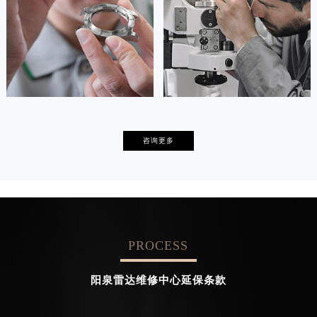


天津雷达维修
上海雷达保养
卡罗琳·卡桑德拉
辛迪·克莱门特
咨询更多
资深雷达技师
资深雷达技师
是雷达维修服务中心
是雷达维修服务中心
(雷达保养维修中心)
(雷达保养维修中心)
的高级技师之一
的高级技师之一
Chengdu Rado Maintain center
Beijing Rado Maintain center
PROCESS


成都雷达维修
北京雷达维修
阳泉雷达维修中心延保条款