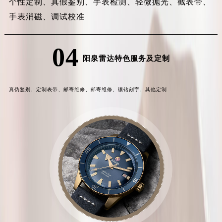
个性定制、
真假鉴别、
手表检测、
轻微抛光、
截表带、
手表消磁、
调试校准
04
阳泉雷达特色服务及定制
真伪鉴别、
定制表带、
邮寄维修、
邮寄维修、
镶钻刻字、
其他定制