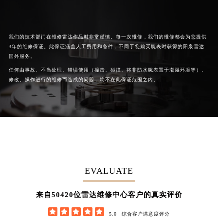
我们的技术部门在维修雷达作品时非常谨慎。每一次维修，我们的维修都会为您提供
3年的维修保证。此保证涵盖人工费用和备件，不同于您购买腕表时获得的阳泉雷达
国外服务。
任何由事故、不当处理、错误使用（撞击、碰撞、将非防水腕表置于潮湿环境等）、
修改、操作进行的维修而造成的问题，均不在此保证范围之内。
EVALUATE
62852
来自
位雷达维修中心客户的真实评价





5.0
综合客户满意度评分