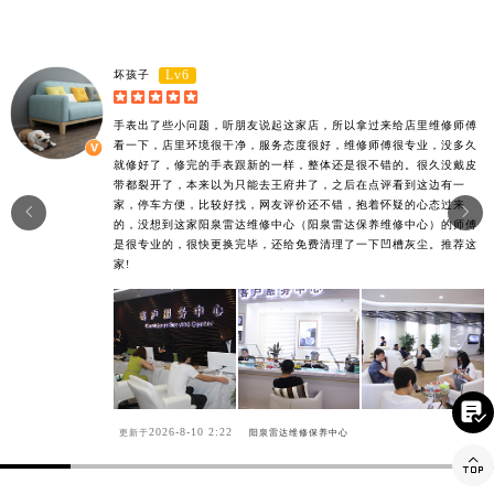
Lv6
坏孩子





手表出了些小问题，听朋友说起这家店，所以拿过来给店里维修师傅
看一下，店里环境很干净，服务态度很好，维修师傅很专业，没多久
就修好了，修完的手表跟新的一样，整体还是很不错的。很久没戴皮
带都裂开了，本来以为只能去王府井了，之后在点评看到这边有一
家，停车方便，比较好找，网友评价还不错，抱着怀疑的心态过来


的，没想到这家阳泉雷达维修中心（阳泉雷达保养维修中心）的师傅
是很专业的，很快更换完毕，还给免费清理了一下凹槽灰尘。推荐这
家!

2026-8-10 2:22
更新于
阳泉雷达维修保养中心
