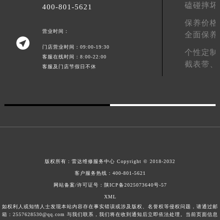
磕碰摔坏
400-801-5621
保养价格
营业时间：
全面保养

门店营业时间：09:00-19:30
个性定制
客服在线时间：8:00-22:00
截表带、
客服及门店节假日不休
版权所有：
雷达维修服务中心
Copyright © 2018-2032
客户服务热线：
400-801-5621
网站备案/许可证号：陕ICP备2025073640号-57
XML
如权利人或知情人士发现本站内容存在事实错误或涉及版权、名誉权等侵权问题，请通过邮
箱：2557628530@qq.com 与我们联系，我们将在收到通知后立即依法处理。当前页面信息