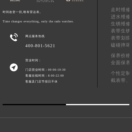
河南省信阳市浉河区东方红大道雷达售后服务中心（需提前预约）
走时维修
时间改变一切,唯有雷达表。
河南省许昌市魏都区建安大道与八龙路交叉口雷达售后服务中心（需提前预约）
进水维修
Time changes everything, only the rado watches.
河南省郑州市二七区民主路10号华润大厦29层2905室雷达售后服务中心（需提前预约）
生锈维修
表带生锈
河南省周口市川汇区七一路雷达售后服务中心（需提前预约）

网点服务热线
表带划痕
河南省驻马店市驿城区乐山大道与置地大道交叉口雷达售后服务中心（需提前预约）
磕碰摔坏
400-801-5621
湖北省鄂州市鄂城区文星大道雷达售后服务中心（需提前预约）
保养价格
湖北省黄冈市黄州区赤壁大道雷达售后服务中心（需提前预约）
营业时间：
全面保养
湖北省黄石市黄石港区武汉路雷达售后服务中心（需提前预约）

门店营业时间：09:00-19:30
湖北省荆门市东宝中天街步行街雷达售后服务中心（需提前预约）
个性定制
客服在线时间：8:00-22:00
截表带、
湖北省荆州市荆州区荆中路雷达售后服务中心（需提前预约）
客服及门店节假日不休
湖北省十堰市茅箭区人民北路雷达售后服务中心（需提前预约）
湖北省随州市曾都区青年路雷达售后服务中心（需提前预约）
湖北省咸宁市咸安区长安大道雷达售后服务中心（需提前预约）
湖北省襄阳市樊城区长虹路与人民路交叉口雷达售后服务中心（需提前预约）
湖北省孝感市孝南区复兴大道雷达售后服务中心（需提前预约）
湖北省宜昌市西陵区夷陵大道与港窑路雷达售后服务中心（需提前预约）