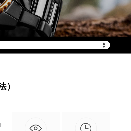
▲
加拨“+86”）
▼
法）

对