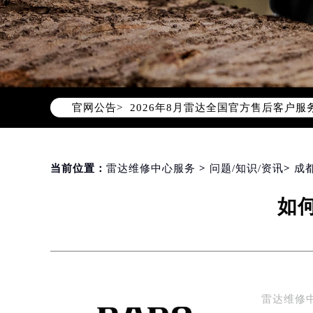
2026年8月雷达中国区售后服务网络
2026年8月雷达全国官方售后客户服务热线
官网公告>
雷达官方全国统一服务热线400-80
2026年8月雷达售后服务中心最新网
北京市朝阳区建国门外大街甲6号华熙
北京市东城区东长安街1号东方广场写
当前位置：
雷达维修中心服务
>
问题/知识/资讯
>
成
天津市和平区赤峰道136号天津国际金
如
上海市徐汇区虹桥路3号港汇中心写字楼
上海市黄浦区南京东路299号宏伊国
南京市秦淮区中山南路1号（新街口）
常州市新北区龙锦路1590号现代传媒
徐州市鼓楼区淮海东路29号苏宁广场I
雷达维修
扬州市邗江区国展路29号星耀天地写字