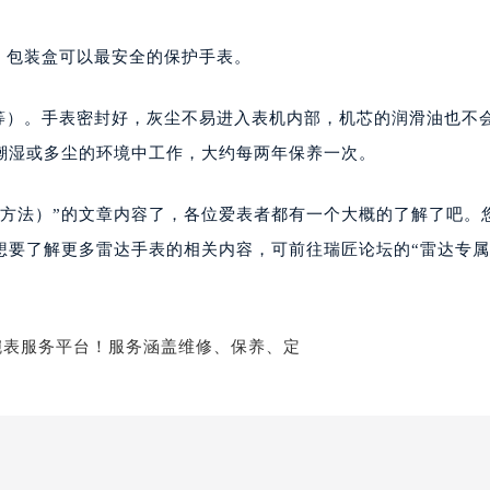
楼1224室（需提前预约）
大厦B座12楼03室（需提前预约）
，包装盒可以最安全的保护手表。
心写字楼A座7楼709室（需提前预约）
2层04室（需提前预约）
等）。手表密封好，灰尘不易进入表机内部，机芯的润滑油也不
心A座907室（需提前预约）
潮湿或多尘的环境中工作，大约每两年保养一次。
A座(旺进大厦)18层09室（需提前预约）
国际金融中心14楼14D（需提前预约）
养方法）”的文章内容了，各位爱表者都有一个大概的了解了吧。
广场写字楼10层06室（需提前预约）
想要了解更多雷达手表的相关内容，可前往瑞匠论坛的“雷达专
心写字楼B座13层07室（需提前预约）
安国际中心E座6楼10室（需提前预约）
B座17层1707室（需提前预约）
写字楼A座10层1002室（需提前预约）
心东1幢20楼2002室（需提前预约）
街70号华润万象城写字楼（鄂尔多斯大厦）23层2326室（需
州中心写字楼21层2102室（需提前预约）
国际金融中心写字楼20层01室（需提前预约）