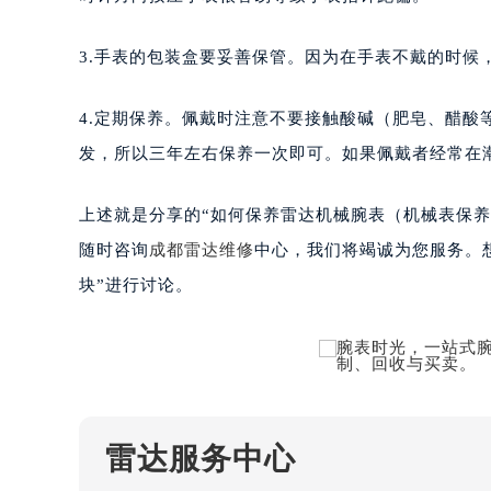
南宁市青秀区金湖路59号地王大厦12
合肥市蜀山区潜山路111号万象城华润
3.手表的包装盒要妥善保管。因为在手表不戴的时候
泉州市丰泽区宝洲路729号浦西万达中
青岛市南区山东路6号华润大厦B座2
4.定期保养。佩戴时注意不要接触酸碱（肥皂、醋酸
烟台市芝罘区胜利路139号万达金融中
发，所以三年左右保养一次即可。如果佩戴者经常在
长春市朝阳区西安大路727号中银大厦
贵阳市南明区都司高架桥路33号亨特
上述就是分享的“如何保养雷达机械腕表（机械表保
昆明市盘龙区北京路928号同德昆明
随时咨询
成都雷达维修
中心，我们将竭诚为您服务。
石家庄市长安区中山东路39号勒泰中
块”进行讨论。
西安市碑林区南关正街88号华侨城长
海口市龙华区金贸东路5号海口华润大厦
唐山市路南区新华东道100号万达广场
台州市椒江区东海大道1800号腾达中
内蒙古自治区呼和浩特市玉泉区大学西
甘肃省兰州市七里河区西津西路16号兰
雷达服务中心
重庆市解放碑渝中区民权路28号英利