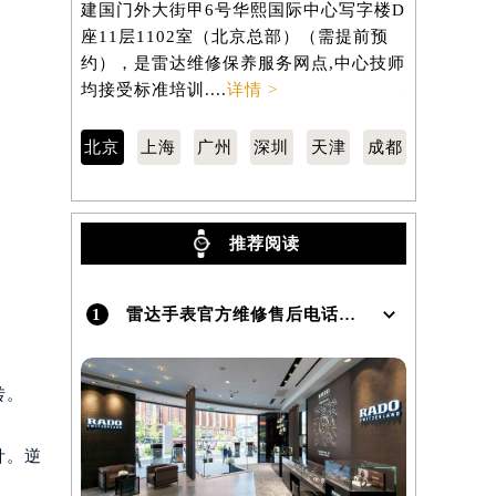
建国门外大街甲6号华熙国际中心写字楼D
南京东路2
座11层1102室（北京总部）（需提前预
806室（
）
约），是雷达维修保养服务网点,中心技师
服务网点,中
均接受标准培训....
详情 >
情 >
北京
上海
广州
深圳
天津
成都
推荐阅读
1
雷达手表官方维修售后电话及地址怎么查询？
转。
针。逆