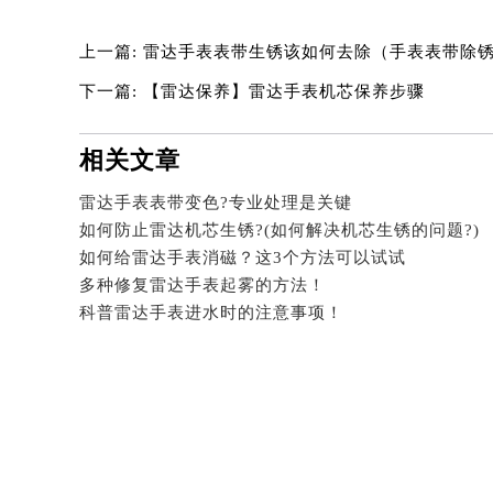
吉林省四平市铁东区紫气大路与南九
吉林省松原市宁江区五环大街雷达售
上一篇:
雷达手表表带生锈该如何去除（手表表带除
吉林省通化市东昌区环通乡江南大街
下一篇:
【雷达保养】雷达手表机芯保养步骤
吉林省延边市延吉市解放路雷达售后
辽宁省鞍山市铁东区站前街雷达售后
相关文章
辽宁省本溪市平山区胜利路雷达售后
辽宁省朝阳市双塔区新华路雷达售后
雷达手表表带变色?专业处理是关键
如何防止雷达机芯生锈?(如何解决机芯生锈的问题?)
辽宁省丹东市振兴区七经街雷达售后
如何给雷达手表消磁？这3个方法可以试试
辽宁省抚顺市新抚区东一路雷达售后
多种修复雷达手表起雾的方法！
辽宁省阜新市海州区解放大街雷达售
科普雷达手表进水时的注意事项！
辽宁省葫芦岛市连山区中央路雷达售
辽宁省锦州市古塔区中央大街雷达售
辽宁省辽阳市白塔区新运大街雷达售
辽宁省盘锦市兴隆台区石油大街雷达
辽宁省铁岭市银州区南马路雷达售后
辽宁省营口市站前区市府路与渤海大