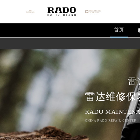
首页
雷
雷达维修保
RADO MAINTENA
CHINA RADO REPAIR CENTER -