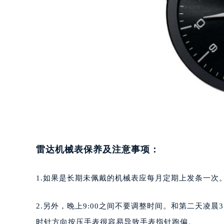
重庆市江北区观音桥步行街2号融恒时
长沙市芙蓉区定王台街道建湘路393
郑州市二七区铭功路10号华润大厦写字
太原市迎泽区解放路15号亨得利名
沈阳市沈河区中街路137号亨得利名
沈阳市沈河区中街路83号亨得利名
乌鲁木齐市天山区红山路26号时代广场
温州市鹿城区锦绣路1067号置信广场
哈尔滨市道里区友谊西路600号富力中
大连市中山区人民路15号国际金融大
佛山市禅城区季华五路57号万科金融中
雷达机械表保养及注意事项：
东莞市东城街道鸿福东路1号民盈国贸
无锡市梁溪区人民中路139号恒隆广场
1.如果是长期未佩戴的机械表应每月定期上发条一次
南通市崇川区工农路57号圆融广场写字
苏州市苏州工业园区星港街199号苏州
2.另外，晚上9:00之间不要调整时间。和第二天凌
武汉市江汉区解放大道686号世界贸易
时针方向按压手表很容易导致手表指针跑偏。