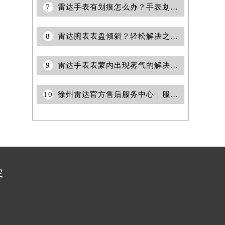
7
雷达手表有划痕怎么办？手表划痕的处理与预防
提前预约）
8
雷达腕表表盘倾斜？轻松解决之道，让您时刻精准闪亮
9
雷达手表表蒙内出现雾气的解决办法是什么？
10
徐州雷达官方售后服务中心｜服务电话和详细网点地址权威信息公告（2026年7月最新）
容