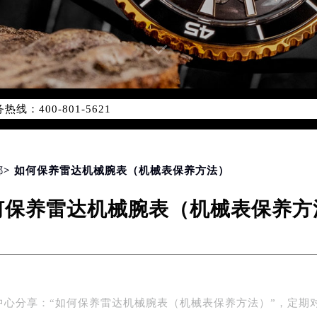
优化升级公告
：400-801-5621
1-5621，服务覆盖中国大陆、香港、澳门、台湾全部区域（非大陆需
点地址：
国际中心写字楼D座11层1102室（北京总部）（需提前预约）
字楼W3座6层602室（需提前预约）
都
> 如何保养雷达机械腕表（机械表保养方法）
融中心写字楼26层2603室（需提前预约）
何保养雷达机械腕表（机械表保养方
2座37层3705室（需提前预约）
际广场写字楼8层806室（需提前预约）
南京中心写字楼22层C1-1室（需提前预约）
中心写字楼5号楼10层1008室（需提前预约）
FC国际金融中心写字楼35层3508室（需提前预约）
中心分享：“如何保养雷达机械腕表（机械表保养方法）”，定期
楼1号楼18层1803室（需提前预约）