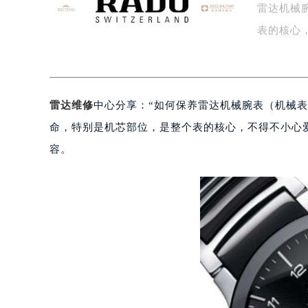
雷达机械
盐城市盐都区世纪大道5号盐城金融城写
泰州市海陵区永定东路399号置地商
表的核心
宁波市江北区大闸南路500号来福士广
杭州市上城区钱江路1366号华润大厦
金华市金东区东市南街777号金华万达
雷达维修
中心分享：“如何保养雷达机械腕表（机械
绍兴市越城区胜利东路379号世茂天
嘉兴市南湖区广益路705号嘉兴世界贸
命，特别是机芯部位，是整个表的核心，不得不小心
南昌市红谷滩新区红谷中大道998号
容。
济南市历下区经十路11111号华润中
广州市天河区天河路230号万菱汇国
广州市越秀区环市东路371-375号
深圳市罗湖区深南东路5001号华润大
惠州市惠城区江北文昌一路7号华贸大
厦门市思明区湖滨东路95号华润大厦写
福州市鼓楼区五四路128-1号恒力城
成都市锦江区人民东路6号SAC东原中