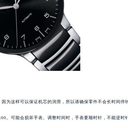
代广场写字楼9层902室（需提前预约）
号世茂环球金融中心写字楼（芙蓉广场）10层13室（需提前预约
楼29层2905室（需提前预约）
表服务中心（品牌授权店）3层整层（需提前预约）
表服务中心（品牌授权店）1层整层（需提前预约）
表服务中心（品牌授权店）1层整层（需提前预约）
（CCMALL）C座17层17-B（需提前预约）
10层1015室（需提前预约）
心T2座写字楼29层03室（需提前预约）
厦7层G室（需提前预约）
心C座12层1205室（需提前预约）
中心T1写字楼9层907室（需提前预约）
写字楼1座11层1104室（需提前预约）
。因为这样可以保证机芯的润滑，所以请确保零件不会长时间停
楼16层1603室（需提前预约）
中心办公楼C座22层08室（需提前预约）
晨3:00。可能会损坏手表。调整时间时，手表要顺时针，不能逆时
大厦38层09室（需提前预约）