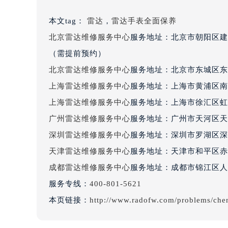
黑龙江省大庆市萨尔图区会战大街雷
本文tag：
雷达
，
雷达手表全面保养
黑龙江省鹤岗市向阳区红军路雷达售
黑龙江省黑河市爱辉区中央街雷达售
北京雷达维修服务中心
服务地址：北京市朝阳区建
黑龙江省鸡西市鸡冠区红军路雷达售
（需提前预约）
黑龙江省佳木斯市向阳区长安路雷达
北京雷达维修服务中心
服务地址：北京市东城区东
黑龙江省牡丹江市东安区太平路雷达
上海雷达维修服务中心
服务地址：上海市黄浦区南
黑龙江省七台河市桃山区大同街雷达
上海雷达维修服务中心
服务地址：上海市徐汇区虹桥
黑龙江省齐齐哈尔市龙沙区龙华路雷
广州雷达维修服务中心
服务地址：广州市天河区天河
黑龙江省双鸭山市尖山区新兴大街雷
深圳雷达维修服务中心
服务地址：深圳市罗湖区深南
黑龙江省绥化市北林区新华街与康庄
黑龙江省伊春市伊美区通河路雷达售
天津雷达维修服务中心
服务地址：天津市和平区赤峰
吉林省白城市洮北区明仁南街雷达售
成都雷达维修服务中心
服务地址：成都市锦江区人民
吉林省白山市浑江区浑江大街雷达售
服务专线：
400-801-5621
吉林省吉林市船营区河南街雷达售后
本页链接：
http://www.radofw.com/problems/che
吉林省辽源市龙山区人民大街雷达售
吉林省梅河口市新华街道梅河大街雷