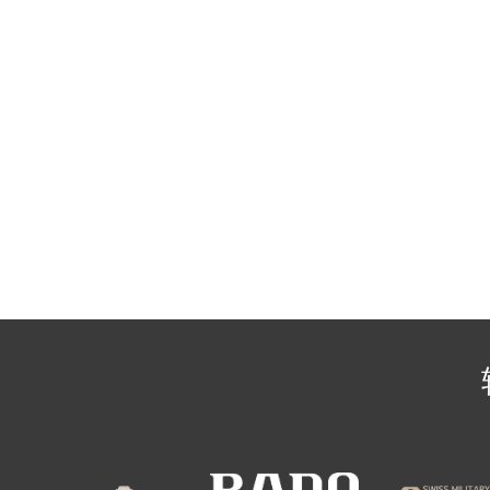
辽宁省沈阳市沈河区中街路137号亨
辽宁省沈阳市沈河区中街路83号亨
北京市朝阳区建国门外大街甲6号华熙
北京市东城区东长安街1号王府井东方
河北省保定市竞秀区朝阳北大街北国
内蒙古自治区阿拉善盟市左旗土尔扈
内蒙古自治区巴彦淖尔市临河区新华
内蒙古自治区包头市青山区幸福路甲
内蒙古自治区赤峰市红山区哈达街雷
内蒙古自治区鄂尔多斯市东胜区伊金
内蒙古自治区呼伦贝尔市海拉尔区中
内蒙古自治区通辽市科尔沁区明仁大
内蒙古自治区乌海市海勃湾区人民南
内蒙古自治区乌兰察布市集宁区恩和
内蒙古自治区锡林郭勒盟市锡林浩特
内蒙古自治区兴安盟市乌兰浩特市兴