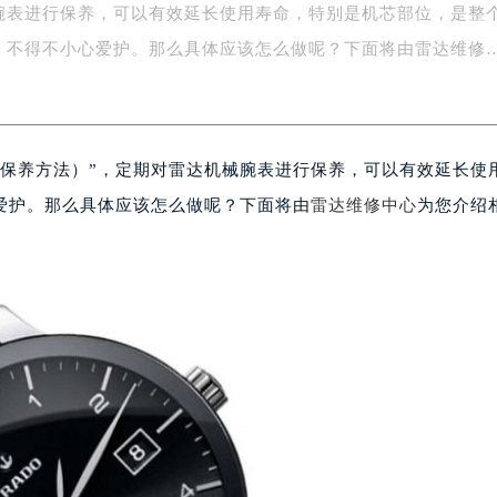
腕表进行保养，可以有效延长使用寿命，特别是机芯部位，是整
字楼1号楼16层1604室（需提前预约）
务中心东塔写字楼（华润万象城）17层1706室（需提前预约）
，不得不小心爱护。那么具体应该怎么做呢？下面将由雷达维修
场办公楼20层2009室（需提前预约）
写字楼A座5层503-5室（需提前预约）
广场写字楼4号楼22层2209室（需提前预约）
表保养方法）”，定期对雷达机械腕表进行保养，可以有效延长使
际中心写字楼8层805室（需提前预约）
易中心写字楼A座13层1304室（需提前预约）
爱护。那么具体应该怎么做呢？下面将由
雷达维修中心
为您介绍
绿地双子塔（中央广场）A1座办公楼14层07室（需提前预约）
心写字楼（万象城）15层1508室（需提前预约）
际中心写字楼A塔7层704室（需提前预约）
世界贸易中心大厦南塔写字楼15层07室（需提前预约）
厦写字楼17层1701室（需提前预约）
厦写字楼1座30层05室（需提前预约）
字楼B座11层1104室（需提前预约）
写字楼15层03室（需提前预约）
心写字楼24层2406B室（需提前预约）