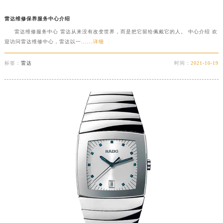
辽宁省营口市站前区市府路与渤海大街交叉口雷达售后服务中心（需提前预约）
雷达维修保养服务中心介绍
辽宁省沈阳市沈河区中街路137号亨得利名表维修授权店1楼雷达售后服务中心（需提前预约）
雷达维修服务中心 雷达从来没有改变世界，而是把它留给佩戴它的人。 中心介绍 欢
辽宁省沈阳市沈河区中街路83号亨得利名表维修授权店1楼雷达售后服务中心（需提前预约）
迎访问雷达维修中心，雷达以一......
详细
北京市朝阳区建国门外大街甲6号华熙国际中心D座11层1102室雷达售后服务中心（北京总部）（需提前预约）
标签：
雷达
时间：
2021-10-19
北京市东城区东长安街1号王府井东方广场W3座6层602室雷达售后服务中心（需提前预约）
河北省保定市竞秀区朝阳北大街北国先天下雷达售后服务中心（需提前预约）
内蒙古自治区阿拉善盟市左旗土尔扈特大街雷达售后服务中心（需提前预约）
内蒙古自治区巴彦淖尔市临河区新华街雷达售后服务中心（需提前预约）
内蒙古自治区包头市青山区幸福路甲3号王府井百货名表维修雷达售后服务中心（需提前预约）
内蒙古自治区赤峰市红山区哈达街雷达售后服务中心（需提前预约）
内蒙古自治区鄂尔多斯市东胜区伊金霍洛街雷达售后服务中心（需提前预约）
内蒙古自治区呼伦贝尔市海拉尔区中央街雷达售后服务中心（需提前预约）
内蒙古自治区通辽市科尔沁区明仁大街雷达售后服务中心（需提前预约）
内蒙古自治区乌海市海勃湾区人民南路雷达售后服务中心（需提前预约）
内蒙古自治区乌兰察布市集宁区恩和大街雷达售后服务中心（需提前预约）
内蒙古自治区锡林郭勒盟市锡林浩特市光明街与额尔敦路交叉口雷达售后服务中心（需提前预约）