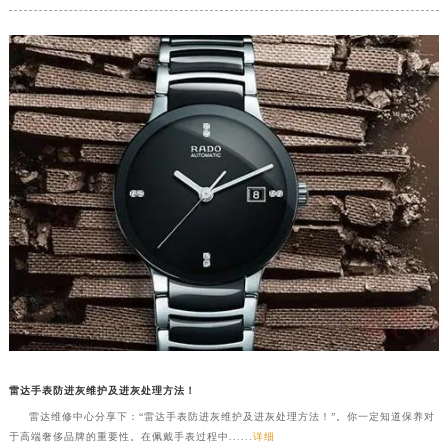
河南省许昌市魏都区建安大道与八龙路交叉口雷达售后服务中心（需提前预约）
河南省郑州市二七区民主路10号华润大厦29层2905室雷达售后服务中心（需提前预约）
河南省周口市川汇区七一路雷达售后服务中心（需提前预约）
河南省驻马店市驿城区乐山大道与置地大道交叉口雷达售后服务中心（需提前预约）
湖北省鄂州市鄂城区文星大道雷达售后服务中心（需提前预约）
湖北省黄冈市黄州区赤壁大道雷达售后服务中心（需提前预约）
湖北省黄石市黄石港区武汉路雷达售后服务中心（需提前预约）
湖北省荆门市东宝中天街步行街雷达售后服务中心（需提前预约）
湖北省荆州市荆州区荆中路雷达售后服务中心（需提前预约）
湖北省十堰市茅箭区人民北路雷达售后服务中心（需提前预约）
湖北省随州市曾都区青年路雷达售后服务中心（需提前预约）
湖北省咸宁市咸安区长安大道雷达售后服务中心（需提前预约）
湖北省襄阳市樊城区长虹路与人民路交叉口雷达售后服务中心（需提前预约）
湖北省孝感市孝南区复兴大道雷达售后服务中心（需提前预约）
雷达手表防进灰维护及进灰处理方法！
湖北省宜昌市西陵区夷陵大道与港窑路雷达售后服务中心（需提前预约）
雷达维修中心分享下：“雷达手表防进灰维护及进灰处理方法！”。你一定知道保养对
于高端奢侈品牌的重要性。在佩戴手表过程中......
详细
湖南省常德市武陵区人民路雷达售后服务中心（需提前预约）