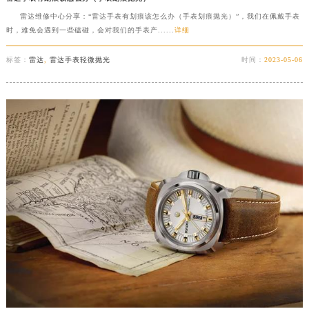
吉林省梅河口市新华街道梅河大街雷达售后服务中心（需提前预约）
雷达维修中心分享：“雷达手表有划痕该怎么办（手表划痕抛光）”，我们在佩戴手表
时，难免会遇到一些磕碰，会对我们的手表产......
详细
吉林省四平市铁东区紫气大路与南九经街交汇处雷达售后服务中心（需提前预约）
吉林省松原市宁江区五环大街雷达售后服务中心（需提前预约）
标签：
雷达
,
雷达手表轻微抛光
时间：
2023-05-06
吉林省通化市东昌区环通乡江南大街雷达售后服务中心（需提前预约）
吉林省延边市延吉市解放路雷达售后服务中心（需提前预约）
辽宁省鞍山市铁东区站前街雷达售后服务中心（需提前预约）
辽宁省本溪市平山区胜利路雷达售后服务中心（需提前预约）
辽宁省朝阳市双塔区新华路雷达售后服务中心（需提前预约）
辽宁省丹东市振兴区七经街雷达售后服务中心（需提前预约）
辽宁省抚顺市新抚区东一路雷达售后服务中心（需提前预约）
辽宁省阜新市海州区解放大街雷达售后服务中心（需提前预约）
辽宁省葫芦岛市连山区中央路雷达售后服务中心（需提前预约）
辽宁省锦州市古塔区中央大街雷达售后服务中心（需提前预约）
辽宁省辽阳市白塔区新运大街雷达售后服务中心（需提前预约）
辽宁省盘锦市兴隆台区石油大街雷达售后服务中心（需提前预约）
辽宁省铁岭市银州区南马路雷达售后服务中心（需提前预约）