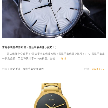
福建省三明市三元区东乾二路雷达售后服务中心（需提前预约）
福建省漳州市龙文区步港路雷达售后服务中心（需提前预约）
江苏省常州市新北区龙锦路1590号现代传媒中心5号楼10层1008室雷达售后服务中心（需提前预约）
江苏省淮安市清江浦区淮海北路雷达售后服务中心（需提前预约）
江苏省连云港市海州区通灌北路雷达售后服务中心（需提前预约）
江苏省南京市秦淮区中山南路1号南京中心22层22-C1-C3室雷达售后服务中心（需提前预约）
江苏省宿迁市宿城区西湖路雷达售后服务中心（需提前预约）
雷达手表的保养知识（雷达手表保养小技巧！）
江苏省泰州市海陵区永定东路399号置地商务中心东塔（华润万象城）17层1706室雷达售后服务中心（需提前预约）
雷达维修中心分享：“雷达手表的保养知识（雷达手表保养小技巧！）”。雷达手表是
一款集品质、工艺和设计于一体的精品。当然......
详细
江苏省徐州市鼓楼区淮海东路29号苏宁广场IFC国际金融中心35层3508室雷达售后服务中心（需提前预约）
江苏省盐城市盐都区世纪大道5号盐城金融城写字楼1号楼16层1604室雷达售后服务中心（需提前预约）
标签：
雷达手表
,
雷达手表全面保养
时间：
2023-11-24
江苏省扬州市邗江区国展路29号星耀天地写字楼1号楼18层1803室雷达售后服务中心（需提前预约）
江苏省镇江市京口区中山东路雷达售后服务中心（需提前预约）
江西省抚州市临川区赣东大道雷达售后服务中心（需提前预约）
江西省赣州市章贡区文清路雷达售后服务中心（需提前预约）
江西省吉安市吉州区井冈山大道雷达售后服务中心（需提前预约）
江西省景德镇市珠山区珠山中路雷达售后服务中心（需提前预约）