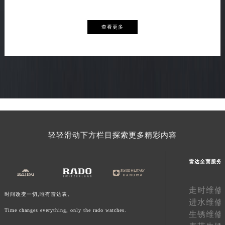
云南省玉溪市红塔区南北大街雷达售后服务中心（需提前预约）
云南省昭通市昭阳区青年路雷达售后服务中心（需提前预约）
查看更多
台湾省台北市万华区中华路雷达售后服务中心（需提前预约）
台湾省新北市板桥区文化路雷达售后服务中心（需提前预约）
台湾省桃园市中坜区中丰路雷达售后服务中心（需提前预约）
台湾省台中市西屯区文华路雷达售后服务中心（需提前预约）
台湾省台南市中西区国华街雷达售后服务中心（需提前预约）
台湾省高雄市新兴区五福路雷达售后服务中心（需提前预约）
台湾省基隆市仁爱区仁三路雷达售后服务中心（需提前预约）
轻轻滑动下方栏目探索更多精彩内容
台湾省新竹市东区中正路雷达售后服务中心（需提前预约）
台湾省嘉义市东区文化路雷达售后服务中心（需提前预约）
雷达全面服务
重庆市江北区观音桥步行街2号融恒时代广场9层902室雷达售后服务中心（需提前预约）
新疆维吾尔自治区乌鲁木齐市天山区红山路26号时代广场（CCMALL）C座17层17-B雷达售后服务中心（需提前预约）
走时维修
浙江省温州市鹿城区锦绣路1067号置信广场10层1015室雷达售后服务中心（需提前预约）
时间改变一切,唯有雷达表。
进水维修
黑龙江省哈尔滨市道里区友谊西路600号富力中心T2座写字楼29层03室室雷达售后服务中心（需提前预约）
Time changes everything, only the rado watches.
生锈维修
辽宁省大连市中山区人民路15号国际金融大厦7层G室雷达售后服务中心（需提前预约）