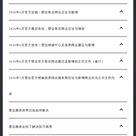
20
西藏自治区那曲市色尼区浙江西路雷达售后服务中心（需提前预约）
2026年6月官方定稿：雷达售后网点迁址与新增
西藏自治区日喀则市桑珠孜区上海中路雷达售后服务中心（需提前预约）
20
西藏自治区山南市乃东区湖北大道雷达售后服务中心（需提前预约）
2026年6月官方最后告知：雷达售后网点迁址与增设
云南省保山市隆阳区正阳路雷达售后服务中心（需提前预约）
20
云南省楚雄彝族自治州楚雄市鹿城南路雷达售后服务中心（需提前预约）
2026年6月官方发布：雷达维修中心及保养网点搬迁与新增
云南省大理白族自治州大理市建设路雷达售后服务中心（需提前预约）
雷达
云南省德宏傣族景颇族自治州芒市团结大街雷达售后服务中心（需提前预约）
2026年6月关于雷达官方售后网点搬迁及新增的正式文件（修订）
云南省迪庆藏族自治州香格里拉市长征大道雷达售后服务中心（需提前预约）
雷达
云南省红河哈尼族彝族自治州蒙自市天马路雷达售后服务中心（需提前预约）
2026年5月雷达官方维修保养综合服务网迁址与新增网点补充公示文件内
云南省丽江市古城区七星街雷达售后服务中心（需提前预约）
雷达
云南省临沧市临翔区世纪路雷达售后服务中心（需提前预约）
容
云南省怒江傈僳族自治州泸水市人民路雷达售后服务中心（需提前预约）
雷达
云南省普洱市思茅区振兴大道雷达售后服务中心（需提前预约）
雷达腕表表带过短如何解决
云南省曲靖市麒麟区学府路雷达售后服务中心（需提前预约）
云南省文山壮族苗族自治州文山市东风路雷达售后服务中心（需提前预约）
雷达腕表走快了解决技巧推荐
云南省西双版纳傣族自治州景洪市宣慰大道雷达售后服务中心（需提前预约）