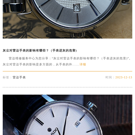
安徽省池州市贵池区长江路雷达售后服务中心（需提前预约）
安徽省滁州市琅琊区南谯北路雷达售后服务中心（需提前预约）
安徽省阜阳市颍州区颍州北路雷达售后服务中心（需提前预约）
安徽省淮北市相山区淮海路雷达售后服务中心（需提前预约）
安徽省淮南市田家庵区国庆中路雷达售后服务中心（需提前预约）
安徽省黄山市屯溪区黄山西路雷达售后服务中心（需提前预约）
灰尘对雷达手表的影响有哪些？（手表进灰的危害)
安徽省六安市金安区解放中路雷达售后服务中心（需提前预约）
雷达维修服务中心为您分享：“灰尘对雷达手表的影响有哪些？（手表进灰的危害)”。
灰尘对雷达手表的影响是多方面的，从手表的外......
详细
安徽省马鞍山市雨山区湖南西路雷达售后服务中心（需提前预约）
安徽省宿州市埇桥区人民中路雷达售后服务中心（需提前预约）
标签：
雷达手表
时间：
2023-12-13
安徽省铜陵市铜官区石城大道雷达售后服务中心（需提前预约）
安徽省芜湖市镜湖区中山路步行街雷达售后服务中心（需提前预约）
安徽省宣城市宣州区叠嶂西路雷达售后服务中心（需提前预约）
福建省龙岩市新罗区九一南路雷达售后服务中心（需提前预约）
福建省南平市建阳区人民西路雷达售后服务中心（需提前预约）
福建省宁德市蕉城区天湖东路雷达售后服务中心（需提前预约）
福建省莆田市城厢区霞林街道荔华东大道雷达售后服务中心（需提前预约）