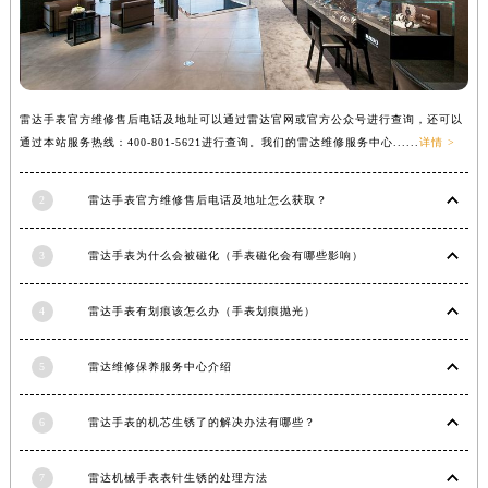
青海省海北藏族自治州海晏县将军路雷达售后服务中心（需提前预约）
青海省海东市乐都区滨河路雷达售后服务中心（需提前预约）
青海省海南藏族自治州共和县青海湖大街雷达售后服务中心（需提前预约）
青海省海西蒙古族藏族自治州德令哈市柴达木路雷达售后服务中心（需提前预约）
雷达手表官方维修售后电话及地址可以通过雷达官网或官方公众号进行查询，还可以
通过本站服务热线：400-801-5621进行查询。我们的雷达维修服务中心......
详情 >
青海省黄南藏族自治州同仁市德合隆路雷达售后服务中心（需提前预约）
青海省西宁市城西区海湖新区西关大道雷达售后服务中心（需提前预约）
2
雷达手表官方维修售后电话及地址怎么获取？
青海省玉树藏族自治州结古镇胜利路雷达售后服务中心（需提前预约）
陕西省安康市汉滨区金州路雷达售后服务中心（需提前预约）
3
雷达手表为什么会被磁化（手表磁化会有哪些影响）
陕西省宝鸡市渭滨区经二路雷达售后服务中心（需提前预约）
陕西省汉中市汉台区北大街雷达售后服务中心（需提前预约）
4
雷达手表有划痕该怎么办（手表划痕抛光）
陕西省商洛市商州区州城街雷达售后服务中心（需提前预约）
陕西省铜川市王益区红旗街雷达售后服务中心（需提前预约）
5
雷达维修保养服务中心介绍
陕西省渭南市临渭区东风大街雷达售后服务中心（需提前预约）
陕西省咸阳市秦都区沣西新城统一西路与白马河路交汇处雷达售后服务中心（需提前预约）
6
雷达手表的机芯生锈了的解决办法有哪些？
陕西省延安市宝塔区中心街雷达售后服务中心（需提前预约）
7
雷达机械手表表针生锈的处理方法
陕西省榆林市榆阳区长兴路雷达售后服务中心（需提前预约）