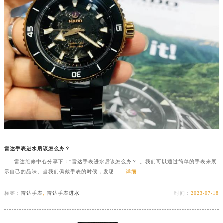
广西壮族自治区贺州市八步区城东街道灵峰南路雷达售后服务中心（需提前预约）
广西壮族自治区来宾市兴宾区桂中大道雷达售后服务中心（需提前预约）
广西壮族自治区柳州市城中区中山中路雷达售后服务中心（需提前预约）
广西壮族自治区钦州市钦南区金海湾东大街雷达售后服务中心（需提前预约）
广西壮族自治区梧州市万秀区龙湖镇高旺路雷达售后服务中心（需提前预约）
广西壮族自治区玉林市玉州区金玉路雷达售后服务中心（需提前预约）
海南省儋州市儋州市那大镇兰洋北路雷达售后服务中心（需提前预约）
海南省东方市八所镇解放西路雷达售后服务中心（需提前预约）
海南省琼海市嘉积镇东风路雷达售后服务中心（需提前预约）
海南省三沙市西沙区西沙群岛永兴岛北京路雷达售后服务中心（需提前预约）
海南省三亚市吉阳区迎宾路雷达售后服务中心（需提前预约）
雷达手表进水后该怎么办？
雷达维修中心分享下：“雷达手表进水后该怎么办？”。我们可以通过简单的手表来展
海南省万宁市万城镇解放路雷达售后服务中心（需提前预约）
示自己的品味。当我们佩戴手表的时候，发现......
详细
海南省文昌市文城镇教育东路雷达售后服务中心（需提前预约）
海南省五指山市通什镇三月三大道雷达售后服务中心（需提前预约）
标签：
雷达手表
,
雷达手表进水
时间：
2023-07-18
香港特别行政区尖沙咀区油尖旺区广东道雷达售后服务中心（需提前预约）
香港特别行政区金钟区中西区金钟道雷达售后服务中心（需提前预约）