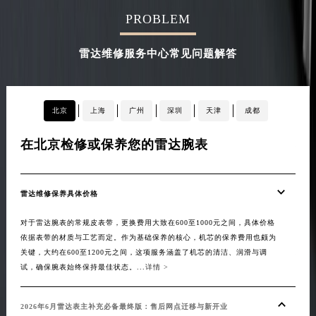
四川省凉山州市西昌市大巷口下街雷达售后服务中心（需提前预约）
PROBLEM
四川省泸州市江阳区治平路雷达售后服务中心（需提前预约）
雷达维修服务中心常见问题解答
四川省眉山市东坡区三苏路雷达售后服务中心（需提前预约）
四川省绵阳市涪城区翠花街雷达售后服务中心（需提前预约）
四川省南充市高坪区江东大道雷达售后服务中心（需提前预约）
北京
上海
广州
深圳
天津
成都
四川省内江市东兴区汉安大道雷达售后服务中心（需提前预约）
四川省攀枝花市东区三线大道北段雷达售后服务中心（需提前预约）
在北京检修或保养您的雷达腕表
在
四川省遂宁市船山区香林南路雷达售后服务中心（需提前预约）
四川省雅安市雨城区熊猫大道雷达售后服务中心（需提前预约）
四川省宜宾市翠屏区长翠路雷达售后服务中心（需提前预约）
雷达维修保养具体价格
20
四川省资阳市雁江区滨江大道一段与和平南路雷达售后服务中心（需提前预约）
对于雷达腕表的常规皮表带，更换费用大致在600至1000元之间，具体价格
【雷
四川省自贡市自流井区华商北路雷达售后服务中心（需提前预约）
依据表带的材质与工艺而定。作为基础保养的核心，机芯的保养费用也颇为
全面
西藏自治区阿里地区噶尔县北京西路雷达售后服务中心（需提前预约）
关键，大约在600至1200元之间，这项服务涵盖了机芯的清洁、润滑与调
构建
试，确保腕表始终保持最佳状态。...
详情 >
售后
西藏自治区昌都市卡若区昌都西路雷达售后服务中心（需提前预约）
雷达正
西藏自治区拉萨市城关区北京中路雷达售后服务中心（需提前预约）
2026年6月雷达表主补充必备最终版：售后网点迁移与新开业
西藏自治区林芝市巴宜区广东路雷达售后服务中心（需提前预约）