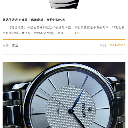
内蒙古自治区兴安盟市乌兰浩特市兴安大街雷达售后服务中心（需提前预约）
山西省大同市平城区迎宾街雷达售后服务中心（需提前预约）
雷达手表表把难题：优雅应对，守护时间艺术
山西省晋城市城区黄华街雷达售后服务中心（需提前预约）
【雷达维修】你是否曾遇到过这样的尴尬时刻：试图调整雷达手表的时间，却发现表
山西省晋中市榆次区顺城街雷达售后服务中心（需提前预约）
把如同被施了魔法般，纹丝不动?别急，处理不......
详细
山西省临汾市尧都区解放路雷达售后服务中心（需提前预约）
标签：
雷达
时间：
2024-07-25
山西省吕梁市离石区永宁中路与建设街交叉口雷达售后服务中心（需提前预约）
山西省朔州市朔城区怡西路与鄯阳西街交汇处雷达售后服务中心（需提前预约）
山西省忻州市忻府区和平东街与七一南路交叉口雷达售后服务中心（需提前预约）
山西省阳泉市郊区平阳东街与新城大道交叉口雷达售后服务中心（需提前预约）
山西省运城市盐湖区河东街雷达售后服务中心（需提前预约）
山西省长治市潞州区英雄中路雷达售后服务中心（需提前预约）
山西省太原市迎泽区迎泽街道解放路15号亨得利名表维修授权店3楼雷达售后服务中心（需提前预约）
天津市和平区赤峰道136号天津国际金融中心26层2603室雷达售后服务中心（需提前预约）
安徽省安庆市迎江区人民路雷达售后服务中心（需提前预约）
安徽省蚌埠市蚌山区淮河路雷达售后服务中心（需提前预约）
安徽省亳州市谯城区魏武大道雷达售后服务中心（需提前预约）