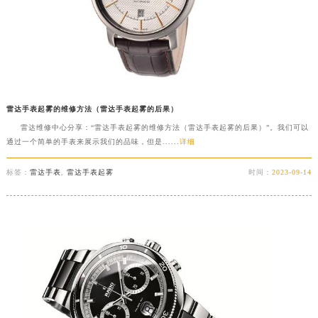
山东省潍坊市奎文区东风东街雷达售后服务中心（需提前预约）
山东省枣庄市滕州市北辛路与善国路交叉口雷达售后服务中心（需提前预约）
山东省淄博市张店区金晶大道雷达售后服务中心（需提前预约）
上海市黄浦区南京东路299号宏伊国际广场写字楼8层806室雷达售后服务中心（需提前预约）
上海市徐汇区虹桥路3号港汇中心2座37层3705室雷达售后服务中心（需提前预约）
雷达手表起雾的维修方法（雷达手表起雾的后果）
浙江省杭州市上城区钱江路1366号华润大厦A座5层503-5室雷达售后服务中心（需提前预约）
雷达维修中心分享：“雷达手表起雾的维修方法（雷达手表起雾的后果）”。我们可以
浙江省湖州市吴兴区劳动路雷达售后服务中心（需提前预约）
通过一个简单的手表来展示我们的品味，但是......
详细
浙江省嘉兴市南湖区广益路705号嘉兴世界贸易中心A座13层1304室雷达售后服务中心（需提前预约）
标签：
雷达手表
,
雷达手表起雾
时间：
2023-09-14
浙江省金华市金东区东市南街777号金华万达广场4号楼22楼2209室雷达售后服务中心（需提前预约）
浙江省丽水市莲都区解放街雷达售后服务中心（需提前预约）
浙江省宁波市江北区大闸南路500号来福士广场办公楼20层2009室雷达售后服务中心（需提前预约）
浙江省衢州市柯城区上街雷达售后服务中心（需提前预约）
浙江省绍兴市越城区胜利东路379号世茂天际中心写字楼8层805室雷达售后服务中心（需提前预约）
浙江省舟山市定海区解放东路雷达售后服务中心（需提前预约）
澳门特别行政区大堂区议事亭前地（新马路）雷达售后服务中心（需提前预约）
澳门特别行政区风顺堂区南湾大马路雷达售后服务中心（需提前预约）