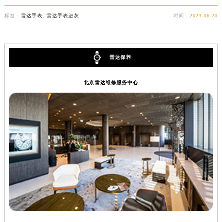
湖南省郴州市北湖区国庆北路雷达售后服务中心（需提前预约）
标签：
雷达手表
,
雷达手表进灰
时间：
2023-06-20
湖南省衡阳市雁峰区解放路雷达售后服务中心（需提前预约）
湖南省怀化市鹤城区迎丰中路雷达售后服务中心（需提前预约）
湖南省娄底市娄星区长青街雷达售后服务中心（需提前预约）
雷达保养
湖南省邵阳市双清区东风路雷达售后服务中心（需提前预约）
湖南省湘潭市雨湖区莲城大道雷达售后服务中心（需提前预约）
北京雷达维修服务中心
湖南省益阳市赫山区桃花仑路雷达售后服务中心（需提前预约）
湖南省永州市冷水滩区永州大道与中兴路交叉口雷达售后服务中心（需提前预约）
湖南省岳阳市岳阳楼区东茅岭路雷达售后服务中心（需提前预约）
湖南省张家界市永定区解放路雷达售后服务中心（需提前预约）
湖南省长沙市芙蓉区建湘路393号世茂环球金融中心写字楼10层1013室雷达售后服务中心（需提前预约）
湖南省株洲市芦淞区建设南路雷达售后服务中心（需提前预约）
甘肃省白银市白银区北京路雷达售后服务中心（需提前预约）
甘肃省定西市安定区解放路雷达售后服务中心（需提前预约）
甘肃省敦煌市沙州镇阳关中路雷达售后服务中心（需提前预约）
甘肃省合作市人民街雷达售后服务中心（需提前预约）