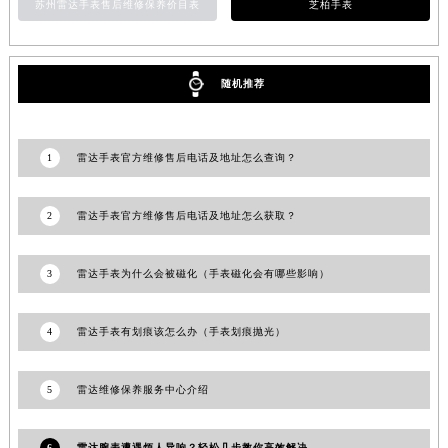
苏州雷达手表售后维修保养价目表
芝柏手表
新疆维吾尔自治区克拉玛依市克拉玛依区友谊路雷达售后服务中心（需提前预约）
新疆维吾尔自治区库车市库车市文化东路雷达售后服务中心（需提前预约）
新疆维吾尔自治区库尔勒市库尔勒市人民东路雷达售后服务中心（需提前预约）
随机推荐
新疆维吾尔自治区奎屯市团结西街雷达售后服务中心（需提前预约）
新疆维吾尔自治区昆玉市昆泉街雷达售后服务中心（需提前预约）
1
雷达手表官方维修售后电话及地址怎么查询？
新疆维吾尔自治区沙湾市三道河子镇世纪大道南路雷达售后服务中心（需提前预约）
新疆维吾尔自治区石河子市北二路雷达售后服务中心（需提前预约）
新疆维吾尔自治区双河市光明路雷达售后服务中心（需提前预约）
2
雷达手表官方维修售后电话及地址怎么获取？
新疆维吾尔自治区塔城市塔城地区闻琴路雷达售后服务中心（需提前预约）
新疆维吾尔自治区铁门关市兴疆路雷达售后服务中心（需提前预约）
3
雷达手表为什么会被磁化（手表磁化会有哪些影响）
新疆维吾尔自治区图木舒克市图木舒克市中兴街雷达售后服务中心（需提前预约）
新疆维吾尔自治区吐鲁番市高昌区文化中路文化中路雷达售后服务中心（需提前预约）
4
雷达手表有划痕该怎么办（手表划痕抛光）
新疆维吾尔自治区乌苏市乌鲁木齐北路雷达售后服务中心（需提前预约）
新疆维吾尔自治区五家渠市长征西街雷达售后服务中心（需提前预约）
5
雷达维修保养服务中心介绍
新疆维吾尔自治区新星市东风路雷达售后服务中心（需提前预约）
新疆维吾尔自治区伊宁市解放西路雷达售后服务中心（需提前预约）
6
雷达腕表遭遇烦人异响？轻松几步教你高效解决