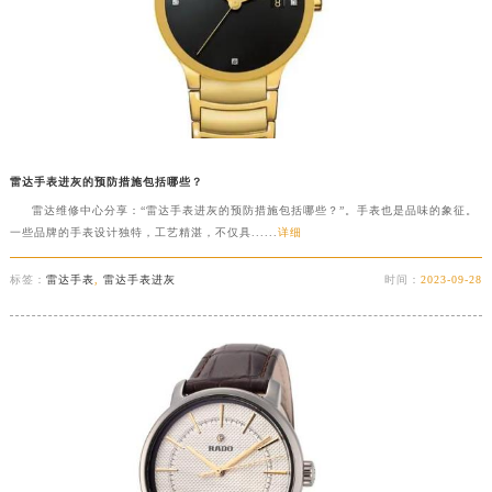
江西省九江市浔阳区浔阳路雷达售后服务中心（需提前预约）
江西省南昌市红谷滩新区红谷中大道998号绿地双子塔（中央广场）A1座办公楼14层1407室雷达售后服务中心（需提前预约）
江西省萍乡市安源区萍安北大道与康庄路交叉口雷达售后服务中心（需提前预约）
江西省上饶市信州区滨江西路雷达售后服务中心（需提前预约）
江西省新余市渝水区北湖西路雷达售后服务中心（需提前预约）
江西省宜春市袁州区中山中路雷达售后服务中心（需提前预约）
雷达手表进灰的预防措施包括哪些？
江西省鹰潭市月湖区胜利东路雷达售后服务中心（需提前预约）
雷达维修中心分享：“雷达手表进灰的预防措施包括哪些？”。手表也是品味的象征。
一些品牌的手表设计独特，工艺精湛，不仅具......
详细
山东省德州市德城区东风中路雷达售后服务中心（需提前预约）
山东省东营市东营区济南路雷达售后服务中心（需提前预约）
标签：
雷达手表
,
雷达手表进灰
时间：
2023-09-28
山东省济南市历下区经十路11111号华润中心写字楼（万象城）15层1508室雷达售后服务中心（需提前预约）
山东省济宁市任城区太白楼路雷达售后服务中心（需提前预约）
山东省莱芜市文化南路8号银座商城名表维修一楼名表维修雷达售后服务中心（需提前预约）
山东省临沂市兰山区解放路雷达售后服务中心（需提前预约）
山东省日照市东港区烟台路雷达售后服务中心（需提前预约）
山东省泰安市泰山区财源街道泰山大街雷达售后服务中心（需提前预约）
山东省威海市环翠区新威海路89号振华商厦一楼名表维修雷达售后服务中心（需提前预约）