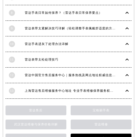
新疆维吾尔自治区阿克苏市东大街雷达售后服务中心（需提前预约）
8
雷达手表日常如何保养？（雷达手表日常保养要点）
新疆维吾尔自治区阿拉尔市胜利大道雷达售后服务中心（需提前预约）
新疆维吾尔自治区阿拉山口市友好路雷达售后服务中心（需提前预约）
9
雷达表带太紧解决技巧详解（轻松调整手表佩戴舒适度的方法）
新疆维吾尔自治区阿勒泰市解放路雷达售后服务中心（需提前预约）
新疆维吾尔自治区阿图什市光明路雷达售后服务中心（需提前预约）
10
雷达手表进灰了处理办法详解
新疆维吾尔自治区白杨市军垦路雷达售后服务中心（需提前预约）
新疆维吾尔自治区北屯市团结路雷达售后服务中心（需提前预约）
11
雷达表带太松处理技巧
新疆维吾尔自治区博乐市博乐市北京路雷达售后服务中心（需提前预约）
新疆维吾尔自治区昌吉市延安北路雷达售后服务中心（需提前预约）
12
雷达中国官方售后服务中心｜服务热线及网点地址权威信息通知（2026年6月最新）
新疆维吾尔自治区阜康市博峰路雷达售后服务中心（需提前预约）
13
上海雷达售后维修服务中心地址 专业手表维修保养服务权威公示（2026年7月最新）
新疆维吾尔自治区哈密市伊州区建国北路雷达售后服务中心（需提前预约）
新疆维吾尔自治区和田市和田市北京西路雷达售后服务中心（需提前预约）
新疆维吾尔自治区胡杨河市胡杨河市胡杨路雷达售后服务中心（需提前预约）
雷达售后
宝格丽手表
新疆维吾尔自治区霍尔果斯市亚欧北路雷达售后服务中心（需提前预约）
武汉雷达维修与保养价格详解
雷达维修
新疆维吾尔自治区喀什市解放北路雷达售后服务中心（需提前预约）
新疆维吾尔自治区可克达拉市幸福路雷达售后服务中心（需提前预约）