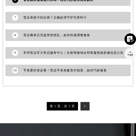
贵州省安顺市西秀区中华南路雷达售后服务中心（需提前预约）
贵州省毕节市七星关区松山路雷达售后服务中心（需提前预约）
7
雷达表链卡扣生锈？正确处理守护完美时计
贵州省六盘水市钟山区钟山大道雷达售后服务中心（需提前预约）
贵州省黔东南苗族侗族自治州凯里市北京西路雷达售后服务中心（需提前预约）
8
雷达腕表日历盘突然错乱，如何快速调整修复

贵州省黔西南布依族苗族自治州兴义市大道与桔香路交汇处雷达售后服务中心（需提前预约）
贵州省铜仁市碧江区民主路雷达售后服务中心（需提前预约）

9
常州雷达官方售后服务中心｜全新维修地址和客服热线权威信息公告（2026年7月最新）
贵州省遵义市红花岗区共青大道与嵩山路交叉口雷达售后服务中心（需提前预约）
四川省阿坝州市马尔康市团结街雷达售后服务中心（需提前预约）
10
手表爱好者必看！雷达手表表蒙意外脱落，如何巧妙修复
四川省巴中市巴州区江北大道雷达售后服务中心（需提前预约）
四川省成都市锦江区人民东路6号SAC东原中心24层2406B室雷达售后服务中心（需提前预约）
四川省达州市通川区中心广场、老车坝雷达售后服务中心（需提前预约）
四川省德阳市旌阳区长江西路、南街雷达售后服务中心（需提前预约）
第 1 页，共 1 页
1
四川省甘孜州市康定市情歌广场、箭炉街雷达售后服务中心（需提前预约）
四川省广安市广安区建安南路雷达售后服务中心（需提前预约）
四川省广元市利州区老城南北街、东大街雷达售后服务中心（需提前预约）
四川省乐山市市中区嘉定中路雷达售后服务中心（需提前预约）