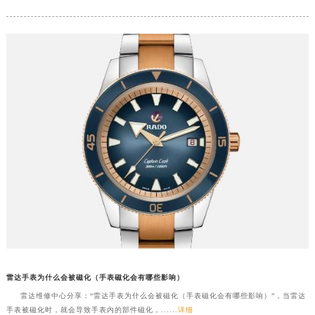
武汉市江汉区解放大道686号世界贸易大厦38层09室（需提前预约）
南宁市青秀区金湖路59号地王大厦12楼1224室（需提前预约）
合肥市蜀山区潜山路111号万象城华润大厦B座12楼03室（需提前预约）
泉州市丰泽区宝洲路729号浦西万达中心写字楼A座7楼709室（需提前预约）
青岛市南区山东路6号华润大厦B座22层04室（需提前预约）
烟台市芝罘区胜利路139号万达金融中心A座907室（需提前预约）
长春市朝阳区西安大路727号中银大厦A座(旺进大厦)18层09室（需提前预约）
贵阳市南明区都司高架桥路33号亨特国际金融中心14楼14D（需提前预约）
昆明市盘龙区北京路928号同德昆明广场写字楼10层06室（需提前预约）
石家庄市长安区中山东路39号勒泰中心写字楼B座13层07室（需提前预约）
西安市碑林区南关正街88号华侨城长安国际中心E座6楼10室（需提前预约）
海口市龙华区金贸东路5号海口华润大厦B座17层1707室（需提前预约）
唐山市路南区新华东道100号万达广场写字楼A座10层1002室（需提前预约）
台州市椒江区东海大道1800号腾达中心东1幢20楼2002室（需提前预约）
雷达手表为什么会被磁化（手表磁化会有哪些影响）
内蒙古自治区呼和浩特市玉泉区大学西街70号华润万象城写字楼（鄂尔多斯大厦）23层2326室（需提前预约）
雷达维修中心分享：“雷达手表为什么会被磁化（手表磁化会有哪些影响）”，当雷达
甘肃省兰州市七里河区西津西路16号兰州中心写字楼21层2102室（需提前预约）
手表被磁化时，就会导致手表内的部件磁化，......
详细