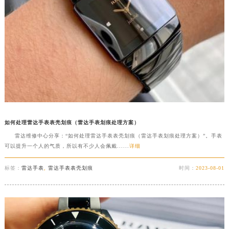
广东省清远市清城区湖西路雷达售后服务中心（需提前预约）
广东省汕头市龙湖区长平路雷达售后服务中心（需提前预约）
广东省汕尾市城区香洲街道园林社区翠园街雷达售后服务中心（需提前预约）
广东省韶关市武江区芙蓉新区与老城中心交汇处雷达售后服务中心（需提前预约）
广东省深圳市罗湖区深南东路5001号华润大厦17层1701室雷达售后服务中心（需提前预约）
广东省阳江市江城区东风一路雷达售后服务中心（需提前预约）
广东省云浮市云城区金山路雷达售后服务中心（需提前预约）
广东省湛江市赤坎区观海北路雷达售后服务中心（需提前预约）
如何处理雷达手表表壳划痕（雷达手表划痕处理方案）
广东省肇庆市端州区信安大道与砚都大道交汇处雷达售后服务中心（需提前预约）
雷达维修中心分享：“如何处理雷达手表表壳划痕（雷达手表划痕处理方案）”。手表
广西壮族自治区百色市右江区中山二路雷达售后服务中心（需提前预约）
可以提升一个人的气质，所以有不少人会佩戴......
详细
广西壮族自治区北海市海城区北京路雷达售后服务中心（需提前预约）
广西壮族自治区崇左市江州区石景林街道友谊大道与丽川路交汇处雷达售后服务中心（需提前预约）
标签：
雷达手表
,
雷达手表表壳划痕
时间：
2023-08-01
广西壮族自治区防城港市港口区金花茶大道雷达售后服务中心（需提前预约）
广西壮族自治区贵港市港北区港城街道布山大道与仙衣路交叉口雷达售后服务中心（需提前预约）
广西壮族自治区桂林市秀峰区红岭路雷达售后服务中心（需提前预约）
广西壮族自治区河池市金城江区金城江街道朝阳路雷达售后服务中心（需提前预约）