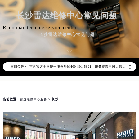
长沙雷达维修中心常见问题
Rado maintenance service center
长沙雷达维修中心常见问题
2026年8月雷达中国区售后服务网络优化升级公告
2026年8月雷达全国官方售后客户服务热线：400-801-5621
雷达官方全国统一服务热线400-801-5621，服务覆盖中国大陆、香港、澳门、台湾全部区域（非大陆需加拨“+86”）
▲
官网公告>
2026年8月雷达售后服务中心最新网点地址：
▼
北京市朝阳区建国门外大街甲6号华熙国际中心写字楼D座11层1102室（北京总部）（需提前预约）
北京市东城区东长安街1号东方广场写字楼W3座6层602室（需提前预约）
天津市和平区赤峰道136号天津国际金融中心写字楼26层2603室（需提前预约）
当前位置：
雷达维修中心服务
> 长沙
上海市徐汇区虹桥路3号港汇中心写字楼2座37层3705室（需提前预约）
上海市黄浦区南京东路299号宏伊国际广场写字楼8层806室（需提前预约）
南京市秦淮区中山南路1号（新街口）南京中心写字楼22层C1-1室（需提前预约）
常州市新北区龙锦路1590号现代传媒中心写字楼5号楼10层1008室（需提前预约）
徐州市鼓楼区淮海东路29号苏宁广场IFC国际金融中心写字楼35层3508室（需提前预约）