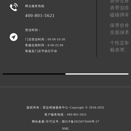
表带生锈

广东省佛山市禅城区季华五路57号万科金融中心C座12层1205室雷达售后服务中心（需提前预约）
网点服务热线
表带划痕
广东省东莞市东城街道鸿福东路1号民盈国贸中心T1写字楼9层907室雷达售后服务中心（需提前预约）
磕碰摔坏
400-801-5621
江苏省无锡市梁溪区人民中路139号恒隆广场写字楼1座11层1104室雷达售后服务中心（需提前预约）
保养价格
营业时间：
江苏省南通市崇川区工农路57号圆融广场写字楼16层1603室雷达售后服务中心（需提前预约）
全面保养

江苏省苏州市苏州工业园区 星港街199号苏州中心办公楼C座22层08室雷达售后服务中心（需提前预约）
门店营业时间：09:00-19:30
个性定制
客服在线时间：8:00-22:00
湖北省武汉市江汉区解放大道686号世界贸易大厦38层09室雷达售后服务中心（需提前预约）
截表带、
客服及门店节假日不休
广西省南宁市青秀区金湖路59号地王大厦12楼1224室雷达售后服务中心（需提前预约）
安徽省合肥市蜀山区潜山路111号万象城华润大厦B座12楼03室雷达售后服务中心（需提前预约）
福建省泉州市丰泽区宝洲路729号浦西万达中心写字楼A座7楼709室雷达售后服务中心（需提前预约）
山东省青岛市南区山东路6号华润大厦B座22层04室雷达售后服务中心（需提前预约）
山东省烟台市芝罘区胜利路139号万达金融中心A座907室雷达售后服务中心（需提前预约）
吉林省长春市朝阳区西安大路727号中银大厦A座(旺进大厦)18层09室雷达售后服务中心（需提前预约）
贵州省贵阳市南明区都司高架桥路33号亨特国际金融中心14楼14D雷达售后服务中心（需提前预约）
版权所有：
雷达维修服务中心
Copyright © 2018-2032
云南省昆明市盘龙区北京路928号同德昆明广场写字楼10层06室雷达售后服务中心（需提前预约）
客户服务热线：
400-801-5621
河北省石家庄市长安区中山东路39号勒泰中心写字楼B座13层07室雷达售后服务中心（需提前预约）
网站备案/许可证号：陕ICP备2025073640号-57
陕西省西安市碑林区南关正街88号华侨城长安国际中心E座6楼10室雷达售后服务中心（需提前预约）
XML