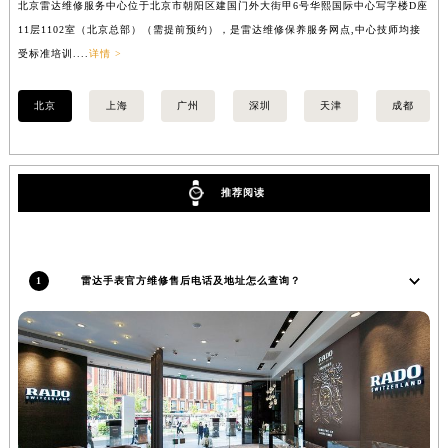
北京雷达维修服务中心位于北京市朝阳区建国门外大街甲6号华熙国际中心写字楼D座
上
甘肃省嘉峪关市雄关区新华中路雷达售后服务中心（需提前预约）
11层1102室（北京总部）（需提前预约），是雷达维修保养服务网点,中心技师均接
室
甘肃省金昌市金川区北京路雷达售后服务中心（需提前预约）
受标准培训....
详情 >
甘肃省酒泉市肃州区西大街雷达售后服务中心（需提前预约）
甘肃省临夏市城南街道团结路雷达售后服务中心（需提前预约）
北京
上海
广州
深圳
天津
成都
甘肃省陇南市武都区人民路雷达售后服务中心（需提前预约）
甘肃省平凉市崆峒区西大街雷达售后服务中心（需提前预约）
甘肃省庆阳市西峰区南大街雷达售后服务中心（需提前预约）
推荐阅读
甘肃省天水市秦州区民主路雷达售后服务中心（需提前预约）
甘肃省武威市凉州区迎宾路雷达售后服务中心（需提前预约）
甘肃省张掖市甘州区民乐北路雷达售后服务中心（需提前预约）
1
雷达手表官方维修售后电话及地址怎么查询？
宁夏回族自治区固原市原州区文化街雷达售后服务中心（需提前预约）
宁夏回族自治区石嘴山市大武口区贺兰山路雷达售后服务中心（需提前预约）
宁夏回族自治区吴忠市利通区开元大道雷达售后服务中心（需提前预约）
宁夏回族自治区银川市兴庆区新华东路97号新百中心C馆一层C1-18号商铺雷达售后服务中心（需提前预约）
宁夏回族自治区中卫市沙坡头区鼓楼东街雷达售后服务中心（需提前预约）
青海省果洛藏族自治州玛沁县团结路雷达售后服务中心（需提前预约）