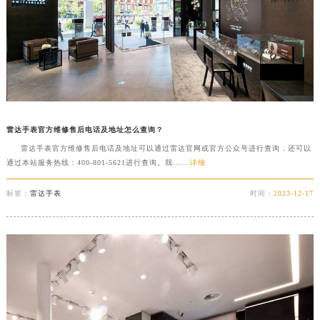
扬州市邗江区国展路29号星耀天地写字楼1号楼18层1803室（需提前预约）
盐城市盐都区世纪大道5号盐城金融城写字楼1号楼16层1604室（需提前预约）
泰州市海陵区永定东路399号置地商务中心东塔写字楼（华润万象城）17层1706室（需提前预约）
宁波市江北区大闸南路500号来福士广场办公楼20层2009室（需提前预约）
杭州市上城区钱江路1366号华润大厦写字楼A座5层503-5室（需提前预约）
金华市金东区东市南街777号金华万达广场写字楼4号楼22层2209室（需提前预约）
雷达手表官方维修售后电话及地址怎么查询？
绍兴市越城区胜利东路379号世茂天际中心写字楼8层805室（需提前预约）
雷达手表官方维修售后电话及地址可以通过雷达官网或官方公众号进行查询，还可以
嘉兴市南湖区广益路705号嘉兴世界贸易中心写字楼A座13层1304室（需提前预约）
通过本站服务热线：400-801-5621进行查询。我......
详细
南昌市红谷滩新区红谷中大道998号绿地双子塔（中央广场）A1座办公楼14层07室（需提前预约）
标签：
雷达手表
时间：
2023-12-17
济南市历下区经十路11111号华润中心写字楼（万象城）15层1508室（需提前预约）
广州市天河区天河路230号万菱汇国际中心写字楼A塔7层704室（需提前预约）
广州市越秀区环市东路371-375号世界贸易中心大厦南塔写字楼15层07室（需提前预约）
深圳市罗湖区深南东路5001号华润大厦写字楼17层1701室（需提前预约）
惠州市惠城区江北文昌一路7号华贸大厦写字楼1座30层05室（需提前预约）
厦门市思明区湖滨东路95号华润大厦写字楼B座11层1104室（需提前预约）
福州市鼓楼区五四路128-1号恒力城写字楼15层03室（需提前预约）