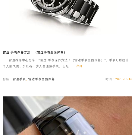
澳门特别行政区花地玛堂区关闸广场雷达售后服务中心（需提前预约）
澳门特别行政区花王堂区大三巴商圈雷达售后服务中心（需提前预约）
澳门特别行政区嘉模堂区官也街雷达售后服务中心（需提前预约）
澳门省路氹城市金光大道雷达售后服务中心（需提前预约）
澳门特别行政区望德堂区塔石广场雷达售后服务中心（需提前预约）
福建省福州市鼓楼区五四路128-1号恒力城写字楼15层03室雷达售后服务中心（需提前预约）
雷达 手表保养方法！（雷达手表全面保养）
福建省厦门市思明区湖滨东路95号万象城华润大厦B座11层1104室雷达售后服务中心（需提前预约）
雷达维修中心分享：“雷达 手表保养方法！（雷达手表全面保养）”。手表可以提升一
广东省潮州市潮安区新风路与潮汕路交汇处雷达售后服务中心（需提前预约）
个人的气质，所以有不少人会佩戴手表。但是......
详细
广东省广州市天河区天河路230号万菱汇国际中心A塔7层704室雷达售后服务中心（需提前预约）
标签：
雷达手表
,
雷达手表全面保养
时间：
2023-08-16
广东省广州市越秀区环市东路371-375号世界贸易中心大厦南塔15层1507室雷达售后服务中心（需提前预约）
广东省河源市源城区越王大道雷达售后服务中心（需提前预约）
广东省惠州市惠城区江北文昌一路7号华贸大厦1座30层3005室雷达售后服务中心（需提前预约）
广东省江门市蓬江区广场西路雷达售后服务中心（需提前预约）
广东省揭阳市榕城进贤门步行街雷达售后服务中心（需提前预约）
广东省茂名市电白区水东街道迎宾大道雷达售后服务中心（需提前预约）
广东省梅州市梅江区金燕大道雷达售后服务中心（需提前预约）