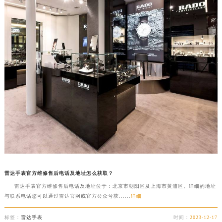
成都市锦江区人民东路6号SAC东原中心写字楼24层2406B室（需提前预约）
重庆市江北区观音桥步行街2号融恒时代广场写字楼9层902室（需提前预约）
长沙市芙蓉区定王台街道建湘路393号世茂环球金融中心写字楼（芙蓉广场）10层13室（需提前预约）
郑州市二七区铭功路10号华润大厦写字楼29层2905室（需提前预约）
太原市迎泽区解放路15号亨得利名表服务中心（品牌授权店）3层整层（需提前预约）
沈阳市沈河区中街路137号亨得利名表服务中心（品牌授权店）1层整层（需提前预约）
沈阳市沈河区中街路83号亨得利名表服务中心（品牌授权店）1层整层（需提前预约）
乌鲁木齐市天山区红山路26号时代广场（CCMALL）C座17层17-B（需提前预约）
温州市鹿城区锦绣路1067号置信广场10层1015室（需提前预约）
哈尔滨市道里区友谊西路600号富力中心T2座写字楼29层03室（需提前预约）
大连市中山区人民路15号国际金融大厦7层G室（需提前预约）
佛山市禅城区季华五路57号万科金融中心C座12层1205室（需提前预约）
雷达手表官方维修售后电话及地址怎么获取？
东莞市东城街道鸿福东路1号民盈国贸中心T1写字楼9层907室（需提前预约）
雷达手表官方维修售后电话及地址位于：北京市朝阳区及上海市黄浦区。详细的地址
无锡市梁溪区人民中路139号恒隆广场写字楼1座11层1104室（需提前预约）
与联系电话您可以通过雷达官网或官方公众号获......
详细
南通市崇川区工农路57号圆融广场写字楼16层1603室（需提前预约）
标签：
雷达手表
时间：
2023-12-17
苏州市苏州工业园区星港街199号苏州中心办公楼C座22层08室（需提前预约）