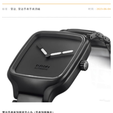
重庆市解放碑渝中区民权路28号英利国际金融中心写字楼20层01室（需提前预约）
标签：
雷达
,
雷达手表手表消磁
时间：
2023-06-04
黑龙江省大庆市萨尔图区会战大街雷达售后服务中心（需提前预约）
黑龙江省鹤岗市向阳区红军路雷达售后服务中心（需提前预约）
黑龙江省黑河市爱辉区中央街雷达售后服务中心（需提前预约）
黑龙江省鸡西市鸡冠区红军路雷达售后服务中心（需提前预约）
黑龙江省佳木斯市向阳区长安路雷达售后服务中心（需提前预约）
黑龙江省牡丹江市东安区太平路雷达售后服务中心（需提前预约）
黑龙江省七台河市桃山区大同街雷达售后服务中心（需提前预约）
黑龙江省齐齐哈尔市龙沙区龙华路雷达售后服务中心（需提前预约）
黑龙江省双鸭山市尖山区新兴大街雷达售后服务中心（需提前预约）
黑龙江省绥化市北林区新华街与康庄路交叉口雷达售后服务中心（需提前预约）
黑龙江省伊春市伊美区通河路雷达售后服务中心（需提前预约）
吉林省白城市洮北区明仁南街雷达售后服务中心（需提前预约）
吉林省白山市浑江区浑江大街雷达售后服务中心（需提前预约）
吉林省吉林市船营区河南街雷达售后服务中心（需提前预约）
吉林省辽源市龙山区人民大街雷达售后服务中心（需提前预约）
雷达手表有划痕该怎么办（手表划痕抛光）