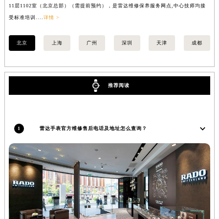
11层1102室（北京总部）（需提前预约），是雷达维修保养服务网点,中心技师均接
室
山西省忻州市忻府区和平东街与七一南路交叉口雷达售后服务中心（需提前预约）
受标准培训....
详情 >
山西省阳泉市郊区平阳东街与新城大道交叉口雷达售后服务中心（需提前预约）
山西省运城市盐湖区河东街雷达售后服务中心（需提前预约）
北京
上海
广州
深圳
天津
成都
山西省长治市潞州区英雄中路雷达售后服务中心（需提前预约）
山西省太原市迎泽区迎泽街道解放路15号亨得利名表维修授权店3楼雷达售后服务中心（需提前预约）
天津市和平区赤峰道136号天津国际金融中心26层2603室雷达售后服务中心（需提前预约）
推荐阅读
安徽省安庆市迎江区人民路雷达售后服务中心（需提前预约）
安徽省蚌埠市蚌山区淮河路雷达售后服务中心（需提前预约）
安徽省亳州市谯城区魏武大道雷达售后服务中心（需提前预约）
1
雷达手表官方维修售后电话及地址怎么查询？
安徽省池州市贵池区长江路雷达售后服务中心（需提前预约）
安徽省滁州市琅琊区南谯北路雷达售后服务中心（需提前预约）
安徽省阜阳市颍州区颍州北路雷达售后服务中心（需提前预约）
安徽省淮北市相山区淮海路雷达售后服务中心（需提前预约）
安徽省淮南市田家庵区国庆中路雷达售后服务中心（需提前预约）
安徽省黄山市屯溪区黄山西路雷达售后服务中心（需提前预约）
安徽省六安市金安区解放中路雷达售后服务中心（需提前预约）