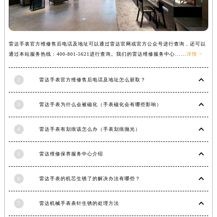
安徽省马鞍山市雨山区湖南西路雷达售后服务中心（需提前预约）
安徽省宿州市埇桥区人民中路雷达售后服务中心（需提前预约）
安徽省铜陵市铜官区石城大道雷达售后服务中心（需提前预约）
雷达手表官方维修售后电话及地址可以通过雷达官网或官方公众号进行查询，还可以
安徽省芜湖市镜湖区中山路步行街雷达售后服务中心（需提前预约）
通过本站服务热线：400-801-5621进行查询。我们的雷达维修服务中心......
详情 >
安徽省宣城市宣州区叠嶂西路雷达售后服务中心（需提前预约）
福建省龙岩市新罗区九一南路雷达售后服务中心（需提前预约）
2
雷达手表官方维修售后电话及地址怎么获取？
福建省南平市建阳区人民西路雷达售后服务中心（需提前预约）
福建省宁德市蕉城区天湖东路雷达售后服务中心（需提前预约）
3
雷达手表为什么会被磁化（手表磁化会有哪些影响）
福建省莆田市城厢区霞林街道荔华东大道雷达售后服务中心（需提前预约）
4
雷达手表有划痕该怎么办（手表划痕抛光）
福建省三明市三元区东乾二路雷达售后服务中心（需提前预约）
福建省漳州市龙文区步港路雷达售后服务中心（需提前预约）
5
雷达维修保养服务中心介绍
江苏省常州市新北区龙锦路1590号现代传媒中心5号楼10层1008室雷达售后服务中心（需提前预约）
江苏省淮安市清江浦区淮海北路雷达售后服务中心（需提前预约）
6
雷达手表的机芯生锈了的解决办法有哪些？
江苏省连云港市海州区通灌北路雷达售后服务中心（需提前预约）
江苏省南京市秦淮区中山南路1号南京中心22层22-C1-C3室雷达售后服务中心（需提前预约）
7
雷达机械手表表针生锈的处理方法
江苏省宿迁市宿城区西湖路雷达售后服务中心（需提前预约）