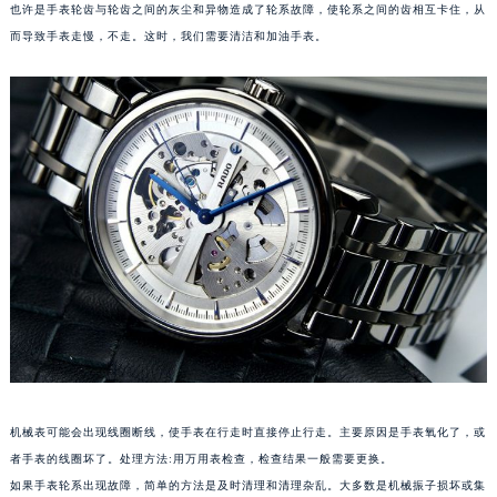
也许是手表轮齿与轮齿之间的灰尘和异物造成了轮系故障，使轮系之间的齿相互卡住，从
乌鲁木齐市天山区红山路26号时代广场（CCMALL）C座17层17-B（需提前预约）
而导致手表走慢，不走。这时，我们需要清洁和加油手表。
温州市鹿城区锦绣路1067号置信广场10层1015室（需提前预约）
哈尔滨市道里区友谊西路600号富力中心T2座写字楼29层03室（需提前预约）
大连市中山区人民路15号国际金融大厦7层G室（需提前预约）
佛山市禅城区季华五路57号万科金融中心C座12层1205室（需提前预约）
东莞市东城街道鸿福东路1号民盈国贸中心T1写字楼9层907室（需提前预约）
无锡市梁溪区人民中路139号恒隆广场写字楼1座11层1104室（需提前预约）
南通市崇川区工农路57号圆融广场写字楼16层1603室（需提前预约）
苏州市苏州工业园区星港街199号苏州中心办公楼C座22层08室（需提前预约）
武汉市江汉区解放大道686号世界贸易大厦38层09室（需提前预约）
南宁市青秀区金湖路59号地王大厦12楼1224室（需提前预约）
合肥市蜀山区潜山路111号万象城华润大厦B座12楼03室（需提前预约）
泉州市丰泽区宝洲路729号浦西万达中心写字楼A座7楼709室（需提前预约）
青岛市南区山东路6号华润大厦B座22层04室（需提前预约）
机械表可能会出现线圈断线，使手表在行走时直接停止行走。主要原因是手表氧化了，或
烟台市芝罘区胜利路139号万达金融中心A座907室（需提前预约）
者手表的线圈坏了。处理方法:用万用表检查，检查结果一般需要更换。
如果手表轮系出现故障，简单的方法是及时清理和清理杂乱。大多数是机械振子损坏或集
长春市朝阳区西安大路727号中银大厦A座(旺进大厦)18层09室（需提前预约）