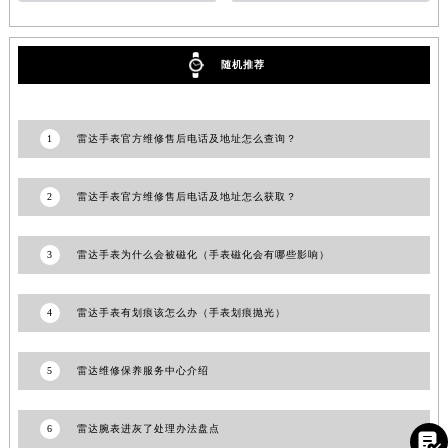
山东省德州市德城区东风中路雷达售后服务中心（需提前预约）
山东省东营市东营区济南路雷达售后服务中心（需提前预约）
随机推荐
山东省济南市历下区经十路11111号华润中心写字楼（万象城）15层1508室雷达售后服务中心（需提前预约）
山东省济宁市任城区太白楼路雷达售后服务中心（需提前预约）
山东省莱芜市文化南路8号银座商城名表维修一楼名表维修雷达售后服务中心（需提前预约）
1
雷达手表官方维修售后电话及地址怎么查询？
山东省临沂市兰山区解放路雷达售后服务中心（需提前预约）
山东省日照市东港区烟台路雷达售后服务中心（需提前预约）
2
雷达手表官方维修售后电话及地址怎么获取？
山东省泰安市泰山区财源街道泰山大街雷达售后服务中心（需提前预约）
山东省威海市环翠区新威海路89号振华商厦一楼名表维修雷达售后服务中心（需提前预约）
3
雷达手表为什么会被磁化（手表磁化会有哪些影响）
山东省潍坊市奎文区东风东街雷达售后服务中心（需提前预约）
山东省枣庄市滕州市北辛路与善国路交叉口雷达售后服务中心（需提前预约）
4
雷达手表有划痕该怎么办（手表划痕抛光）
山东省淄博市张店区金晶大道雷达售后服务中心（需提前预约）
上海市黄浦区南京东路299号宏伊国际广场写字楼8层806室雷达售后服务中心（需提前预约）
5
雷达维修保养服务中心介绍
上海市徐汇区虹桥路3号港汇中心2座37层3705室雷达售后服务中心（需提前预约）
浙江省杭州市上城区钱江路1366号华润大厦A座5层503-5室雷达售后服务中心（需提前预约）
6
雷达腕表进灰了处理办法盘点

浙江省湖州市吴兴区劳动路雷达售后服务中心（需提前预约）