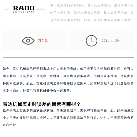
表不仅方便我们看时间。也可以用来装饰。但是手表一旦
嘉兴市南湖区广益路705号嘉兴世界贸易中心写字楼A座13层1304室（需提前预约）
使用一段时间，就会出现很多故障，比如走表不准确。这
南昌市红谷滩新区红谷中大道998号绿地双子塔（中央广场）A1座办公楼14层07室（需提前预约）
是由多种因素造成的。那么，雷达机械表走路时有哪些…
济南市历下区经十路11111号华润中心写字楼（万象城）15层1508室（需提前预约）
广州市天河区天河路230号万菱汇国际中心写字楼A塔7层704室（需提前预约）

广州市越秀区环市东路371-375号世界贸易中心大厦南塔写字楼15层07室（需提前预约）
757 次
2021-11-30
深圳市罗湖区深南东路5001号华润大厦写字楼17层1701室（需提前预约）
惠州市惠城区江北文昌一路7号华贸大厦写字楼1座30层05室（需提前预约）
厦门市思明区湖滨东路95号华润大厦写字楼B座11层1104室（需提前预约）
如今，雷达机械表已经受到市场上广大表友的青睐。戴手表不仅方便我们看时间。也可以
福州市鼓楼区五四路128-1号恒力城写字楼15层03室（需提前预约）
用来装饰。但是手表一旦使用一段时间，就会出现很多故障，比如走表不准确。这是由多
成都市锦江区人民东路6号SAC东原中心写字楼24层2406B室（需提前预约）
种因素造成的。那么，雷达机械表走路时有哪些误差因素，如何解决呢？这个问题是很多
表友咨询的。让我们和
雷达维修
中心
一起看看。
重庆市江北区观音桥步行街2号融恒时代广场写字楼9层902室（需提前预约）
长沙市芙蓉区定王台街道建湘路393号世茂环球金融中心写字楼（芙蓉广场）10层13室（需提前预约）
雷达机械表走时误差的因素有哪些？
郑州市二七区铭功路10号华润大厦写字楼29层2905室（需提前预约）
也许手表上有更多的油或更少的油。如果油量过大，夹板和轮圈会粘在一起。如果油量过
太原市迎泽区解放路15号亨得利名表服务中心（品牌授权店）3层整层（需提前预约）
少，手表的旋转轮系阻力会过大，导致手表走路时无法正常行走。这时，手表需要送去检
查和维护。
沈阳市沈河区中街路137号亨得利名表服务中心（品牌授权店）1层整层（需提前预约）
沈阳市沈河区中街路83号亨得利名表服务中心（品牌授权店）1层整层（需提前预约）