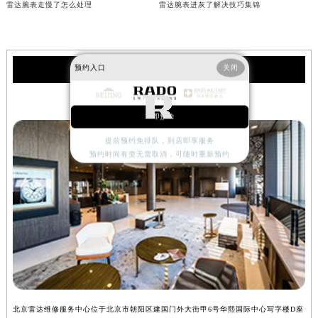
雷达腕表走慢了怎么处理
雷达腕表进灰了解决技巧集锦
内蒙古自治区巴彦淖尔市临河区新华街雷达售后服务中心（需提前预约）
内蒙古自治区包头市青山区幸福路甲3号王府井百货名表维修雷达售后服务中心（需提前预约）
内蒙古自治区赤峰市红山区哈达街雷达售后服务中心（需提前预约）
预约入口
关闭
雷达保养
内蒙古自治区鄂尔多斯市东胜区伊金霍洛街雷达售后服务中心（需提前预约）
内蒙古自治区呼伦贝尔市海拉尔区中央街雷达售后服务中心（需提前预约）
北京雷达维修服务中心
内蒙古自治区通辽市科尔沁区明仁大街雷达售后服务中心（需提前预约）
立即预约
内蒙古自治区乌海市海勃湾区人民南路雷达售后服务中心（需提前预约）
提前预约免排队，到店即享服务
内蒙古自治区乌兰察布市集宁区恩和大街雷达售后服务中心（需提前预约）
预约时间有变无需取消，可随时重新预约
内蒙古自治区锡林郭勒盟市锡林浩特市光明街与额尔敦路交叉口雷达售后服务中心（需提前预约）
内蒙古自治区兴安盟市乌兰浩特市兴安大街雷达售后服务中心（需提前预约）
山西省大同市平城区迎宾街雷达售后服务中心（需提前预约）
山西省晋城市城区黄华街雷达售后服务中心（需提前预约）
山西省晋中市榆次区顺城街雷达售后服务中心（需提前预约）
山西省临汾市尧都区解放路雷达售后服务中心（需提前预约）
山西省吕梁市离石区永宁中路与建设街交叉口雷达售后服务中心（需提前预约）
北京雷达维修服务中心位于北京市朝阳区建国门外大街甲6号华熙国际中心写字楼D座
上
山西省朔州市朔城区怡西路与鄯阳西街交汇处雷达售后服务中心（需提前预约）