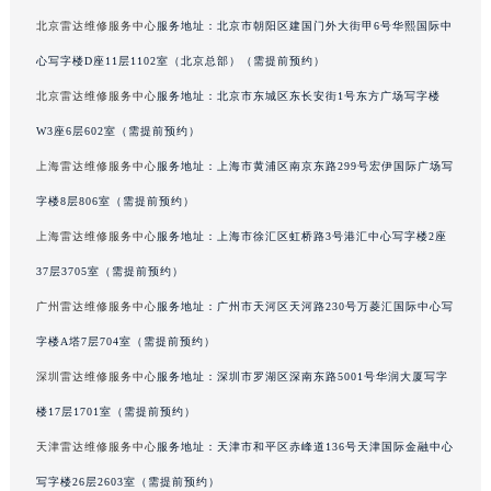
黑龙江省七台河市桃山区大同街雷达售后服务中心（需提前预约）
北京雷达维修服务中心
服务地址：北京市朝阳区建国门外大街甲6号华熙国际中
黑龙江省齐齐哈尔市龙沙区龙华路雷达售后服务中心（需提前预约）
心写字楼D座11层1102室（北京总部）（需提前预约）
黑龙江省双鸭山市尖山区新兴大街雷达售后服务中心（需提前预约）
北京雷达维修服务中心
服务地址：北京市东城区东长安街1号东方广场写字楼
黑龙江省绥化市北林区新华街与康庄路交叉口雷达售后服务中心（需提前预约）
W3座6层602室（需提前预约）
黑龙江省伊春市伊美区通河路雷达售后服务中心（需提前预约）
上海雷达维修服务中心
服务地址：上海市黄浦区南京东路299号宏伊国际广场写
吉林省白城市洮北区明仁南街雷达售后服务中心（需提前预约）
字楼8层806室（需提前预约）
吉林省白山市浑江区浑江大街雷达售后服务中心（需提前预约）
吉林省吉林市船营区河南街雷达售后服务中心（需提前预约）
上海雷达维修服务中心
服务地址：上海市徐汇区虹桥路3号港汇中心写字楼2座
吉林省辽源市龙山区人民大街雷达售后服务中心（需提前预约）
37层3705室（需提前预约）
吉林省梅河口市新华街道梅河大街雷达售后服务中心（需提前预约）
广州雷达维修服务中心
服务地址：广州市天河区天河路230号万菱汇国际中心写
吉林省四平市铁东区紫气大路与南九经街交汇处雷达售后服务中心（需提前预约）
字楼A塔7层704室（需提前预约）
吉林省松原市宁江区五环大街雷达售后服务中心（需提前预约）
深圳雷达维修服务中心
服务地址：深圳市罗湖区深南东路5001号华润大厦写字
吉林省通化市东昌区环通乡江南大街雷达售后服务中心（需提前预约）
楼17层1701室（需提前预约）
吉林省延边市延吉市解放路雷达售后服务中心（需提前预约）
天津雷达维修服务中心
服务地址：天津市和平区赤峰道136号天津国际金融中心
辽宁省鞍山市铁东区站前街雷达售后服务中心（需提前预约）
辽宁省本溪市平山区胜利路雷达售后服务中心（需提前预约）
写字楼26层2603室（需提前预约）