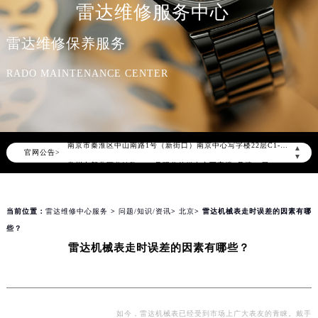
雷达维修服务中心
2026年8月雷达售后服务中心最新网点地址：
北京市朝阳区建国门外大街甲6号华熙国际中心写字楼D座11层1102室（北京总部）（需提前预约）
雷达维修保养服务
北京市东城区东长安街1号东方广场写字楼W3座6层602室（需提前预约）
RADO MAINTENANCE CENTER
天津市和平区赤峰道136号天津国际金融中心写字楼26层2603室（需提前预约）
上海市徐汇区虹桥路3号港汇中心写字楼2座37层3705室（需提前预约）
上海市黄浦区南京东路299号宏伊国际广场写字楼8层806室（需提前预约）
南京市秦淮区中山南路1号（新街口）南京中心写字楼22层C1-1室（需提前预约）
▲
官网公告>
常州市新北区龙锦路1590号现代传媒中心写字楼5号楼10层1008室（需提前预约）
▼
徐州市鼓楼区淮海东路29号苏宁广场IFC国际金融中心写字楼35层3508室（需提前预约）
扬州市邗江区国展路29号星耀天地写字楼1号楼18层1803室（需提前预约）
当前位置：
雷达维修中心服务
>
问题/知识/资讯
>
北京
> 雷达机械表走时误差的因素有哪
盐城市盐都区世纪大道5号盐城金融城写字楼1号楼16层1604室（需提前预约）
些？
泰州市海陵区永定东路399号置地商务中心东塔写字楼（华润万象城）17层1706室（需提前预约）
雷达机械表走时误差的因素有哪些？
宁波市江北区大闸南路500号来福士广场办公楼20层2009室（需提前预约）
杭州市上城区钱江路1366号华润大厦写字楼A座5层503-5室（需提前预约）
金华市金东区东市南街777号金华万达广场写字楼4号楼22层2209室（需提前预约）
绍兴市越城区胜利东路379号世茂天际中心写字楼8层805室（需提前预约）
如今，雷达机械表已经受到市场上广大表友的青睐。戴手